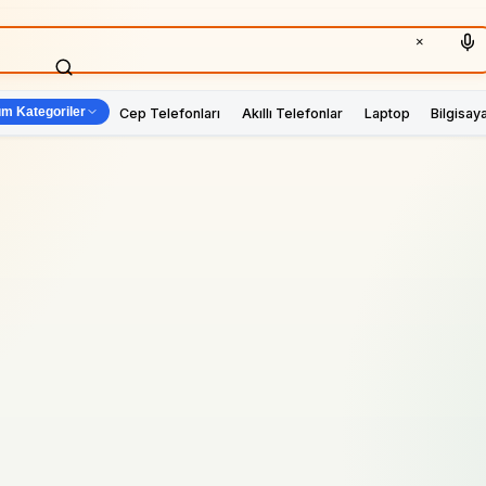
×
m Kategoriler
Cep Telefonları
Akıllı Telefonlar
Laptop
Bilgisay