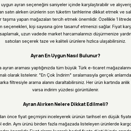
uygun ayran seçeneğini saniyeler içinde karşılaştırabilir ve alışveriş
ran satın alırken ürünlerin son tüketim tarihlerine dikkat etmek ve s
 taşıma yapan mağazaları tercih etmek önemlidir. Özellikle 1 litrede
 seçenekleri, kişi sayısına göre tasarruf etmenizi sağlar. Fiyat karş
esaplamak, uzun vadede market harcamalarınızı düşürmenize yardımc
satıcıları seçerek taze ve kaliteli ürünlere hızlıca ulaşabilirsiniz.
Ayran En Uygun Nasıl Bulunur?
da ayran araması yaptığınızda tüm büyük Türk e-ticaret mağazalarında
malı olarak listelenir. "En Çok İndirim" sıralamasıyla gerçek anlamd
arka filtresiyle arama alanını daraltabilirsiniz. Her ürün kartında anlı
varsa indirim yüzdesi görüntülenir.
Ayran Alırken Nelere Dikkat Edilmeli?
an önce fiyat geçmişini inceleyerek ürünün tarihsel en düşük fiyat
 edin. Aynı ürünü birden fazla mağazada listeleyen ürünlerde kargo