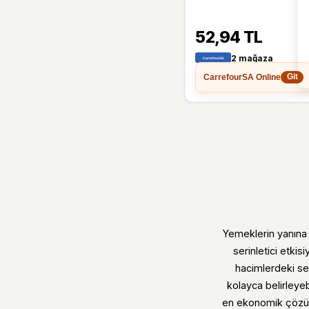
52,94 TL
2 mağaza
CarrefourSA Online
Git
Yemeklerin yanına 
serinletici etkis
hacimlerdeki se
kolayca belirleyebi
en ekonomik çözüme