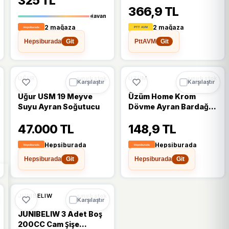
325 TL
366,9 TL
tavan
2 mağaza
2 mağaza
Hepsiburada
PttAVM
Git
Git
UĞUR
ÜZÜM
sınırlı stok
sınırlı stok
Karşılaştır
Karşılaştır
Uğur USM 19 Meyve
Üzüm Home Krom
Suyu Ayran Soğutucu
Dövme Ayran Bardağı
Tekli - Metal Bardak-
47.000 TL
148,9 TL
Maşrafa Krom - 1 Adet
- Parlak Bakır - 250 ml
Hepsiburada
Hepsiburada
Hepsiburada
Hepsiburada
Git
Git
JUNIBELIW
sınırlı stok
Karşılaştır
JUNIBELIW 3 Adet Boş
200CC Cam Şişe