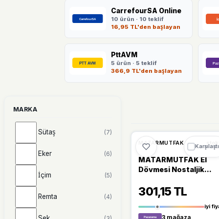
CarrefourSA Online
10 ürün · 10 teklif
16,95 TL'den başlayan
PttAVM
5 ürün · 5 teklif
366,9 TL'den başlayan
MARKA
Sütaş
(7)
🔥
%25 DÜŞT
%25
MATARMUTFAK
stok
Karşılaştı
Eker
(6)
MATARMUTFAK El
Dövmesi Nostaljik
İçim
(5)
Bakır Su & Ayran
301,15 TL
Bardağı
Remta
(4)
iyi fiy
Sek
3 mağaza
(3)