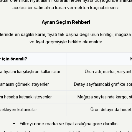
kadar önemlidir. Fiyat alarmı kurarak hedef fiyata düştüğünde anında bi
aceleci bir satın alma kararı vermekten kaçınabilirsiniz.
Ayran Seçim Rehberi
elerinde en sağlıklı karar, fiyatı tek başına değil ürün kimliği, mağaza
ve fiyat geçmişiyle birlikte okumaktır.
 için önemli?
fiyatını karşılaştıran kullanıcılar
Ürün adı, marka, varyant v
masını görmek isteyenler
Detay sayfasındaki grafikte so
ını hesaba katmak isteyenler
Mağaza sayfasında kargo, sto
bekleyen kullanıcılar
Ürün detayında hedef f
Filtreyi önce marka ve fiyat aralığına göre daraltın.