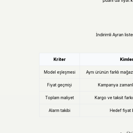
puanı da fiyat 
İndirimli Ayran list
Kriter
Kimler
Model eşleşmesi
Aynı ürünün farklı mağaza 
Fiyat geçmişi
Kampanya zamanla
Toplam maliyet
Kargo ve taksit fark
Alarm takibi
Hedef fiyat 