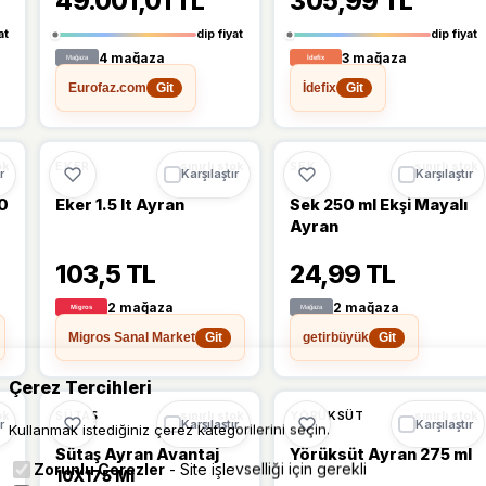
49.001,01 TL
305,99 TL
at
dip fiyat
dip fiyat
4 mağaza
3 mağaza
Eurofaz.com
İdefix
Git
Git
Ü
🔥
%52 DÜŞTÜ
%11
%52
EKER
SEK
ok
sınırlı stok
sınırlı stok
r
Karşılaştır
Karşılaştır
00
Eker 1.5 lt Ayran
Sek 250 ml Ekşi Mayalı
Ayran
103,5 TL
24,99 TL
2 mağaza
2 mağaza
Migros Sanal Market
getirbüyük
Git
Git
Çerez Tercihleri
SÜTAŞ
YÖRÜKSÜT
ok
sınırlı stok
sınırlı stok
r
Karşılaştır
Karşılaştır
Kullanmak istediğiniz çerez kategorilerini seçin.
Sütaş Ayran Avantaj
Yörüksüt Ayran 275 ml
Zorunlu Çerezler
- Site işlevselliği için gerekli
10X175 Ml