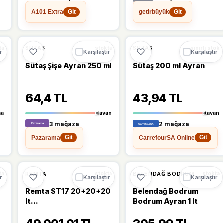
A101 Extra
getirbüyük
Git
Git
Ü
%13
%8
SÜTAŞ
SÜTAŞ
ta
stokta
sınırlı stok
r
Karşılaştır
Karşılaştır
Sütaş Şişe Ayran 250 ml
Sütaş 200 ml Ayran
64,4 TL
43,94 TL
ma
tavan
tavan
3 mağaza
2 mağaza
Pazarama
CarrefourSA Online
Git
Git
%10
%10
REMTA
BELENDAĞ BODRUM
ta
stokta
stokta
r
Karşılaştır
Karşılaştır
Remta ST17 20+20+20
Belendağ Bodrum
lt
Bodrum Ayran 1 lt
Şerbet+Şerbet+Ayran
Soğutucu