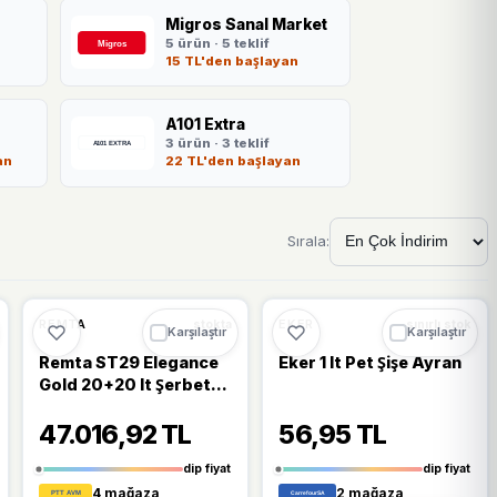
Migros Sanal Market
5 ürün · 5 teklif
n
15 TL'den başlayan
A101 Extra
3 ürün · 3 teklif
an
22 TL'den başlayan
Sırala:
🔥
%23 DÜŞTÜ
%23
%19
REMTA
EKER
stokta
sınırlı stok
Karşılaştır
Karşılaştır
Remta ST29 Elegance
Eker 1 lt Pet Şişe Ayran
Gold 20+20 lt Şerbet
ve Ayran Soğutucu
47.016,92 TL
56,95 TL
dip fiyat
dip fiyat
4 mağaza
2 mağaza