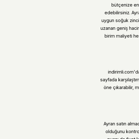
bütçenize en 
edebilirsiniz. Ay
uygun soğuk zincir
uzanan geniş hacim
birim maliyeti h
indirimli.com'
sayfada karşılaştır
öne çıkarabilir, m
Ayran satın almad
olduğunu kontrol