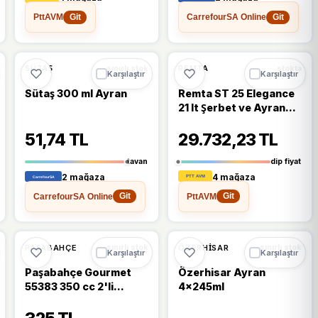
PttAVM
CarrefourSA Online
Git
Git
🔥
%27 DÜŞTÜ
%27
%11
SÜTAŞ
REMTA
sınırlı stok
stokta
Karşılaştır
Karşılaştır
Sütaş 300 ml Ayran
Remta ST 25 Elegance
21 lt Şerbet ve Ayran
Soğtucu
51,74 TL
29.732,23 TL
tavan
dip fiyat
2 mağaza
4 mağaza
CarrefourSA Online
PttAVM
Git
Git
PAŞABAHÇE
ÖZERHISAR
sınırlı stok
sınırlı stok
Karşılaştır
Karşılaştır
Paşabahçe Gourmet
Özerhisar Ayran
55383 350 cc 2'li
4x245ml
Kulplu Ayran Bardağı