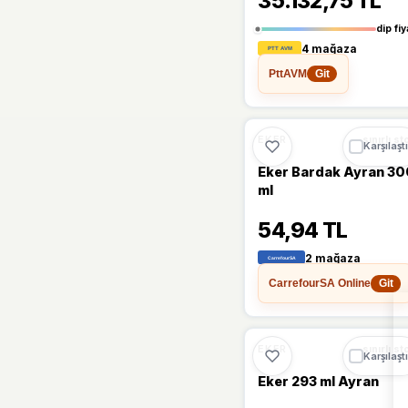
35.132,75 TL
dip fiy
Oval
(1)
4 mağaza
Paşabahçe
(1)
PttAVM
Git
Torku
(1)
🔥
%28 DÜŞT
%28
EKER
sınırlı st
Karşılaştı
Uğur
(1)
Eker Bardak Ayran 3
ml
Üzüm
(1)
54,94 TL
Yörükoğlu
(1)
2 mağaza
Yörüksüt
(1)
CarrefourSA Online
Git
%10
EKER
sınırlı st
Karşılaştı
Eker 293 ml Ayran