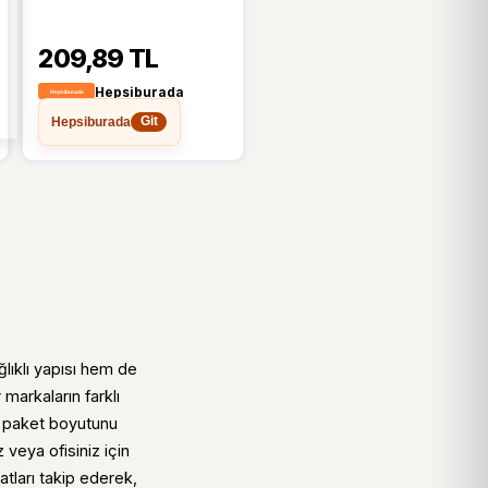
Nostalji Meyve Suyu
Ayran Süt Su Şişesi
209,89 TL
Plastik Kapaklı
3X200CC
Hepsiburada
Hepsiburada
Git
lıklı yapısı hem de
 markaların farklı
n paket boyutunu
z veya ofisiniz için
tları takip ederek,