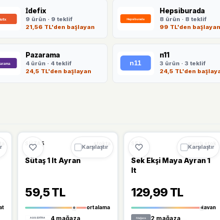
İdefix
Hepsiburada
9 ürün · 9 teklif
8 ürün · 8 teklif
21,56 TL'den başlayan
99 TL'den başlaya
Pazarama
n11
4 ürün · 4 teklif
3 ürün · 3 teklif
24,5 TL'den başlayan
24,5 TL'den başlay
Ü
🔥
%45 DÜŞTÜ
%45
%17
SÜTAŞ
SEK
ta
stokta
sınırlı stok
r
Karşılaştır
Karşılaştır
Sütaş 1 lt Ayran
Sek Ekşi Maya Ayran 1
lt
59,5 TL
129,99 TL
at
ortalama
tavan
4 mağaza
2 mağaza