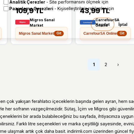
Analitik Çerezler
- Site performansını ölçmek için
Pazarlama Çerezleri
- Kişiselleştirilmiş reklamlar için
109,9 TL
43,99 TL
Migros Sanal
CarrefourSA
Kaydet
İptal
Market
Online
Migros Sanal Market
CarrefourSA Online
Git
Git
1
2
›
en çok yakışan ferahlatıcı içeceklerin başında gelen ayran, hem sağ
iyle her sofranın vazgeçilmezidir. Sütaş, İçim ve Migros gibi güvenilir
çeneklerini bir arada bulabileceğiniz bu sayfada, ihtiyacınıza uygu
lirsiniz. Farklı litre seçenekleri ve marka çeşitliliği sayesinde, evini
 ulaşmak artık çok daha basit. indirimli.com üzerinden güncel fiya