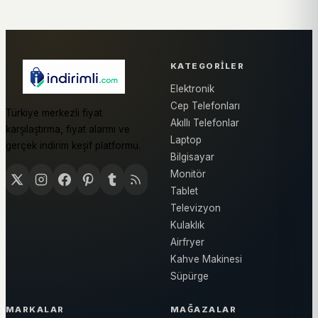
KATEGORILER
Elektronik
Cep Telefonları
Türkiye merkezli fiyat
Akıllı Telefonlar
karşılaştırma, fiyat alarmı ve
Laptop
gerçek indirim keşif platformu.
Bilgisayar
Monitör
Tablet
Televizyon
Kulaklık
Airfryer
Kahve Makinesi
Süpürge
MARKALAR
MAĞAZALAR