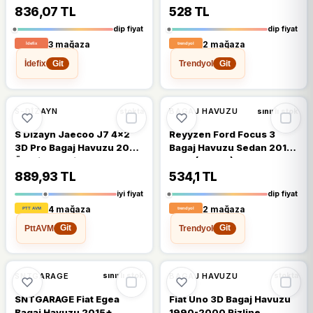
Sonrası Uyumlu Siyah
836,07 TL
528 TL
Renk (5722K)
dip fiyat
dip fiyat
3 mağaza
2 mağaza
İdefix
Trendyol
Git
Git
🔥
%20 DÜŞTÜ
%20
%17
S-DIZAYN
BAGAJ HAVUZU
stokta
sınırlı stok
S Dizayn Jaecoo J7 4x2
Reyyzen Ford Focus 3
3D Pro Bagaj Havuzu 2024
Bagaj Havuzu Sedan 2011-
Üzeri A+ Kalite
2014 (2616K)
889,93 TL
534,1 TL
iyi fiyat
dip fiyat
4 mağaza
2 mağaza
PttAVM
Trendyol
Git
Git
🔥
%20 DÜŞTÜ
%16
%20
SNTGARAGE
BAGAJ HAVUZU
sınırlı stok
stokta
SNTGARAGE Fiat Egea
Fiat Uno 3D Bagaj Havuzu
Bagaj Havuzu 2015+
1990-2000 Rizline