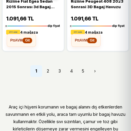
Rizline Fiat Egea Sedan
Rızline Peugeot 408 2023
2015 Sonrası 3d Bagaj
Sonrasi 3D Bagaj Havuzu
Havuzu
1.091,66 TL
1.091,66 TL
dip fiyat
dip fiyat
4 mağaza
4 mağaza
PttAVM
PttAVM
Git
Git
1
2
3
4
5
›
Araç içi hijyeni korumanın ve bagaj alanını dış etkenlerden
savunmanın en etkili yolu, araca tam uyumlu bir bagaj havuzu
kullanmaktır. Özellikle sıvı sızıntıları, çamur ve toz gibi
kirleticilerin döşemeye zarar vermesini engelleyen bu