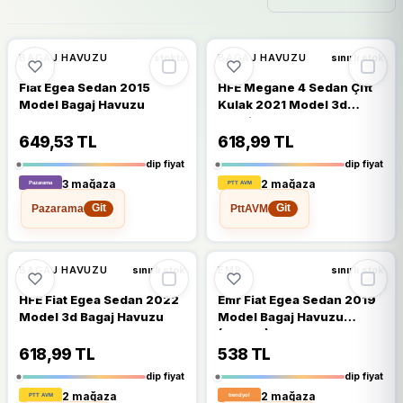
🔥
%52 DÜŞTÜ
🔥
%46 DÜŞTÜ
%52
%46
BAGAJ HAVUZU
BAGAJ HAVUZU
stokta
sınırlı stok
Fiat Egea Sedan 2015
HFE Megane 4 Sedan Çift
Model Bagaj Havuzu
Kulak 2021 Model 3d
Bagaj Havuzu
649,53 TL
618,99 TL
dip fiyat
dip fiyat
3 mağaza
2 mağaza
Pazarama
PttAVM
Git
Git
🔥
%43 DÜŞTÜ
🔥
%31 DÜŞTÜ
%43
%31
BAGAJ HAVUZU
EMR
sınırlı stok
sınırlı stok
HFE Fiat Egea Sedan 2022
Emr Fiat Egea Sedan 2019
Model 3d Bagaj Havuzu
Model Bagaj Havuzu
(2502K)
618,99 TL
538 TL
dip fiyat
dip fiyat
2 mağaza
2 mağaza