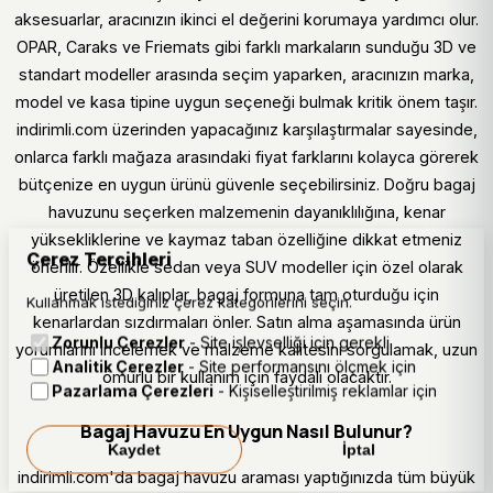
aksesuarlar, aracınızın ikinci el değerini korumaya yardımcı olur.
OPAR, Caraks ve Friemats gibi farklı markaların sunduğu 3D ve
standart modeller arasında seçim yaparken, aracınızın marka,
model ve kasa tipine uygun seçeneği bulmak kritik önem taşır.
indirimli.com üzerinden yapacağınız karşılaştırmalar sayesinde,
onlarca farklı mağaza arasındaki fiyat farklarını kolayca görerek
bütçenize en uygun ürünü güvenle seçebilirsiniz. Doğru bagaj
havuzunu seçerken malzemenin dayanıklılığına, kenar
yüksekliklerine ve kaymaz taban özelliğine dikkat etmeniz
Çerez Tercihleri
önerilir. Özellikle sedan veya SUV modeller için özel olarak
üretilen 3D kalıplar, bagaj formuna tam oturduğu için
Kullanmak istediğiniz çerez kategorilerini seçin.
kenarlardan sızdırmaları önler. Satın alma aşamasında ürün
Zorunlu Çerezler
- Site işlevselliği için gerekli
yorumlarını incelemek ve malzeme kalitesini sorgulamak, uzun
Analitik Çerezler
- Site performansını ölçmek için
ömürlü bir kullanım için faydalı olacaktır.
Pazarlama Çerezleri
- Kişiselleştirilmiş reklamlar için
Bagaj Havuzu En Uygun Nasıl Bulunur?
Kaydet
İptal
indirimli.com'da bagaj havuzu araması yaptığınızda tüm büyük