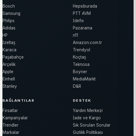
Bosch
Hepsiburada
Samsung
PTT AVM
Philips
İdefix
Adidas
Pazarama
HP
n11
İzeltaş
Amazon.com.tr
Karaca
Trendyol
Paşabahçe
Koçtaş
Arçelik
Teknosa
Apple
Boyner
Einhell
MediaMarkt
Stanley
D&R
BAĞLANTILAR
DESTEK
Fırsatlar
Yardım Merkezi
Kampanyalar
İade ve Kargo
Trendler
Sık Sorulan Sorular
Markalar
Gizlilik Politikası