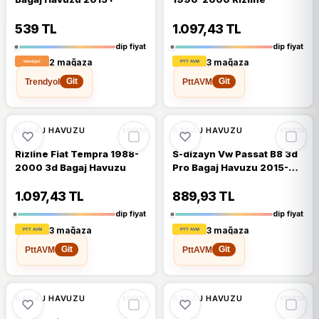
539 TL
1.097,43 TL
dip fiyat
dip fiyat
2 mağaza
3 mağaza
Trendyol
PttAVM
Git
Git
🔥
%20 DÜŞTÜ
🔥
%20 DÜŞTÜ
%20
%20
BAGAJ HAVUZU
BAGAJ HAVUZU
stokta
stokta
Rizline Fiat Tempra 1988-
S-dizayn Vw Passat B8 3d
2000 3d Bagaj Havuzu
Pro Bagaj Havuzu 2015-
2023 A+ Kalite
1.097,43 TL
889,93 TL
dip fiyat
dip fiyat
3 mağaza
3 mağaza
PttAVM
PttAVM
Git
Git
%14
%14
BAGAJ HAVUZU
BAGAJ HAVUZU
stokta
stokta