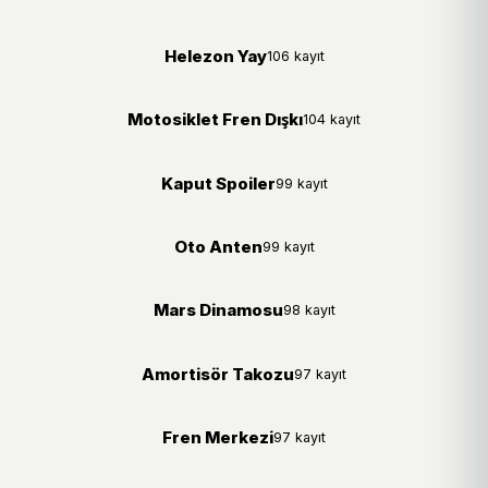
Helezon Yay
106 kayıt
Motosiklet Fren Dışkı
104 kayıt
Kaput Spoiler
99 kayıt
Oto Anten
99 kayıt
Mars Dinamosu
98 kayıt
Amortisör Takozu
97 kayıt
Fren Merkezi
97 kayıt