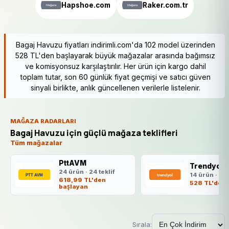
Hapshoe.com
Raker.com.tr
Bagaj Havuzu fiyatları indirimli.com'da 102 model üzerinden
528 TL'den başlayarak büyük mağazalar arasında bağımsız
ve komisyonsuz karşılaştırılır. Her ürün için kargo dahil
toplam tutar, son 60 günlük fiyat geçmişi ve satıcı güven
sinyali birlikte, anlık güncellenen verilerle listelenir.
MAĞAZA RADARLARI
Bagaj Havuzu için güçlü mağaza teklifleri
Tüm mağazalar
PttAVM
Trendyol
24 ürün · 24 teklif
14 ürün · 14 
618,99 TL'den
528 TL'den 
başlayan
Sırala: