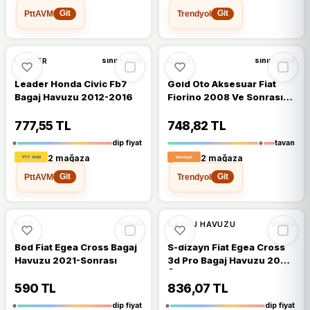
PttAVM
Trendyol
Git
Git
🔥
%30 DÜŞTÜ
%30
LEADER
GOLD
sınırlı stok
sınırlı stok
Leader Honda Civic Fb7
Gold Oto Aksesuar Fiat
Bagaj Havuzu 2012-2016
Fiorino 2008 Ve Sonrası
Kauçuk Galaxy Model
Bagaj Havuzu
777,55 TL
748,82 TL
dip fiyat
tavan
2 mağaza
2 mağaza
PttAVM
Trendyol
Git
Git
🔥
%26 DÜŞTÜ
🔥
%25 DÜŞTÜ
%26
%25
BOD
BAGAJ HAVUZU
stokta
stokta
Bod Fiat Egea Cross Bagaj
S-dizayn Fiat Egea Cross
Havuzu 2021-Sonrası
3d Pro Bagaj Havuzu 2020
Üzeri A+ Kalite
590 TL
836,07 TL
dip fiyat
dip fiyat