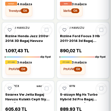
4 mağaza
3 mağaza
Trendyol
İdefix
Git
Git
🔥
%25 DÜŞTÜ
🔥
%25 DÜŞTÜ
%25
%25
BAGAJ HAVUZU
BAGAJ HAVUZU
stokta
stokta
Rizline Honda Jazz 2009-
Rizline Ford Focus 3 Hb
2014 3D Bagaj Havuzu
2011-2014 3d Bagaj
Havuzu
1.097,43 TL
890,02 TL
dip fiyat
dip fiyat
3 mağaza
3 mağaza
PttAVM
PttAVM
Git
Git
🔥
%22 DÜŞTÜ
🔥
%20 DÜŞTÜ
%22
%20
SOLAREX
S-DIZAYN
sınırlı stok
stokta
Solarex Vw Jetta Bagaj
S-dizayn Mg Hs Turbo
Havuzu Kulaklı Cepli Siyah
Hybrid 3d Pro Bagaj
2011 Üzeri Uyumlu A Kalite
Havuzu 2024 Üzeri A+
Kalite
605,63 TL
889,93 TL