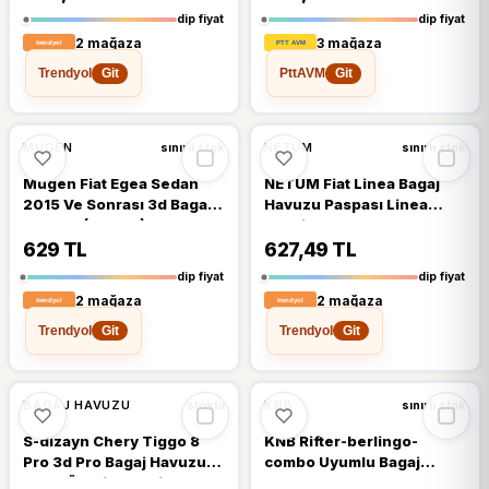
dip fiyat
dip fiyat
2 mağaza
3 mağaza
Trendyol
PttAVM
Git
Git
🔥
%20 DÜŞTÜ
%20
%19
MUGEN
NETUM
sınırlı stok
sınırlı stok
Mugen Fiat Egea Sedan
NETUM Fiat Linea Bagaj
2015 Ve Sonrası 3d Bagaj
Havuzu Paspası Linea
Havuzu (2502K)
Bagaj Paspası
629 TL
627,49 TL
dip fiyat
dip fiyat
2 mağaza
2 mağaza
Trendyol
Trendyol
Git
Git
%19
%18
BAGAJ HAVUZU
KNB
stokta
sınırlı stok
S-dizayn Chery Tiggo 8
KNB Rifter-berlingo-
Pro 3d Pro Bagaj Havuzu
combo Uyumlu Bagaj
2022 Üzeri A+ Kalite
Havuzu 2019 Yılı Ve