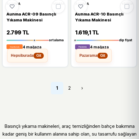
🔥
%24 DÜŞTÜ
%24
%10
AUHMA
AUHMA
stokta
stokta
Auhma ACR-09 Basınçlı
Auhma ACR-10 Basınçlı
Yıkama Makinesi
Yıkama Makinesi
2.799 TL
1.619,1 TL
ortalama
dip fiyat
4 mağaza
4 mağaza
Hepsiburada
Pazarama
Git
Git
1
2
›
Basınçlı yıkama makineleri, araç temizliğinden bahçe bakımına
kadar geniş bir kullanım alanına sahip olan, su tasarrufu sağlayan