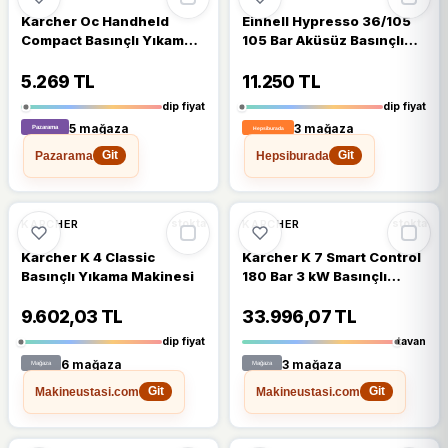
Karcher Oc Handheld
Einhell Hypresso 36/105
Compact Basınçlı Yıkama
105 Bar Aküsüz Basınçlı
Makinesi
Yıkama Makinesi
5.269 TL
11.250 TL
dip fiyat
dip fiyat
5 mağaza
3 mağaza
Pazarama
Hepsiburada
Git
Git
%13
KARCHER
KARCHER
stokta
stokta
Karcher K 4 Classic
Karcher K 7 Smart Control
Basınçlı Yıkama Makinesi
180 Bar 3 kW Basınçlı
Yıkama Makinesi
9.602,03 TL
33.996,07 TL
dip fiyat
tavan
6 mağaza
3 mağaza
Makineustasi.com
Makineustasi.com
Git
Git