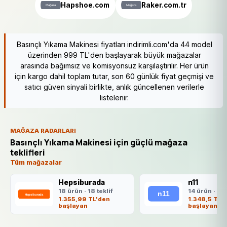
Hapshoe.com
Raker.com.tr
Basınçlı Yıkama Makinesi fiyatları indirimli.com'da 44 model
üzerinden 999 TL'den başlayarak büyük mağazalar
arasında bağımsız ve komisyonsuz karşılaştırılır. Her ürün
için kargo dahil toplam tutar, son 60 günlük fiyat geçmişi ve
satıcı güven sinyali birlikte, anlık güncellenen verilerle
listelenir.
MAĞAZA RADARLARI
Basınçlı Yıkama Makinesi için güçlü mağaza
teklifleri
Tüm mağazalar
Hepsiburada
n11
18 ürün · 18 teklif
14 ürün · 14 
1.355,99 TL'den
1.348,5 TL'
başlayan
başlayan