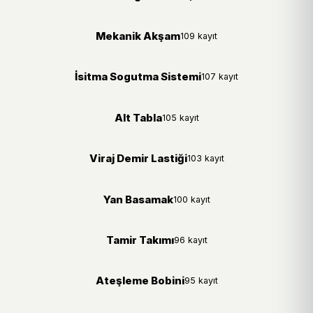
Mekanik Akşam
109 kayıt
İsitma Sogutma Sistemi
107 kayıt
Alt Tabla
105 kayıt
Viraj Demir Lastiği
103 kayıt
Yan Basamak
100 kayıt
Tamir Takımı
96 kayıt
Ateşleme Bobini
95 kayıt