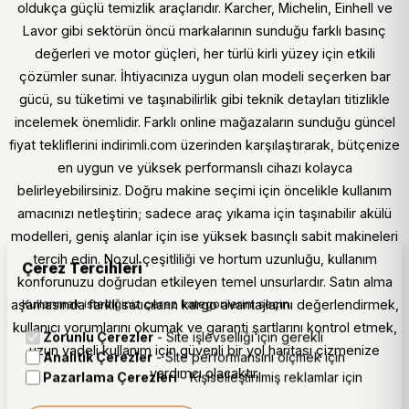
oldukça güçlü temizlik araçlarıdır. Karcher, Michelin, Einhell ve
Lavor gibi sektörün öncü markalarının sunduğu farklı basınç
değerleri ve motor güçleri, her türlü kirli yüzey için etkili
çözümler sunar. İhtiyacınıza uygun olan modeli seçerken bar
gücü, su tüketimi ve taşınabilirlik gibi teknik detayları titizlikle
incelemek önemlidir. Farklı online mağazaların sunduğu güncel
fiyat tekliflerini indirimli.com üzerinden karşılaştırarak, bütçenize
en uygun ve yüksek performanslı cihazı kolayca
belirleyebilirsiniz. Doğru makine seçimi için öncelikle kullanım
amacınızı netleştirin; sadece araç yıkama için taşınabilir akülü
modelleri, geniş alanlar için ise yüksek basınçlı sabit makineleri
tercih edin. Nozul çeşitliliği ve hortum uzunluğu, kullanım
Çerez Tercihleri
konforunuzu doğrudan etkileyen temel unsurlardır. Satın alma
Kullanmak istediğiniz çerez kategorilerini seçin.
aşamasında farklı satıcıların kargo avantajlarını değerlendirmek,
kullanıcı yorumlarını okumak ve garanti şartlarını kontrol etmek,
Zorunlu Çerezler
- Site işlevselliği için gerekli
uzun vadeli kullanım için güvenli bir yol haritası çizmenize
Analitik Çerezler
- Site performansını ölçmek için
yardımcı olacaktır.
Pazarlama Çerezleri
- Kişiselleştirilmiş reklamlar için