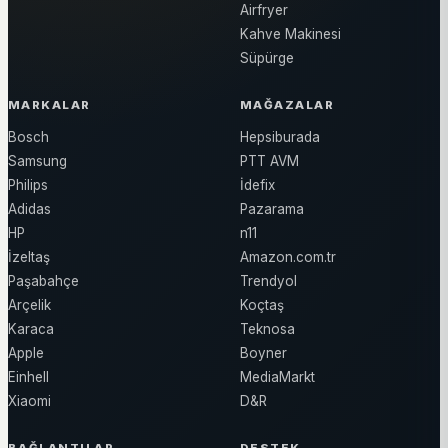
Airfryer
Kahve Makinesi
Süpürge
MARKALAR
MAĞAZALAR
Bosch
Hepsiburada
Samsung
PTT AVM
Philips
İdefix
Adidas
Pazarama
HP
n11
İzeltaş
Amazon.com.tr
Paşabahçe
Trendyol
Arçelik
Koçtaş
Karaca
Teknosa
Apple
Boyner
Einhell
MediaMarkt
Xiaomi
D&R