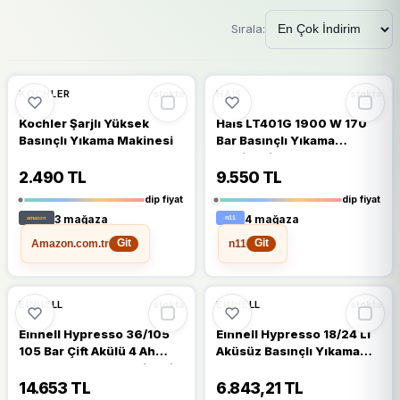
Sırala:
🔥
%42 DÜŞTÜ
🔥
%43 DÜŞTÜ
%42
%43
KOCHLER
HAIS
stokta
stokta
Kochler Şarjlı Yüksek
Hais LT401G 1900 W 170
Basınçlı Yıkama Makinesi
Bar Basınçlı Yıkama
Makinesi
2.490 TL
9.550 TL
dip fiyat
dip fiyat
3 mağaza
4 mağaza
Amazon.com.tr
n11
Git
Git
🔥
%41 DÜŞTÜ
🔥
%38 DÜŞTÜ
%41
%38
EINHELL
EINHELL
stokta
stokta
Einhell Hypresso 36/105
Einhell Hypresso 18/24 Li
105 Bar Çift Akülü 4 Ah
Aküsüz Basınçlı Yıkama
Basınçlı Yıkama Makinesi
Tabancası
14.653 TL
6.843,21 TL