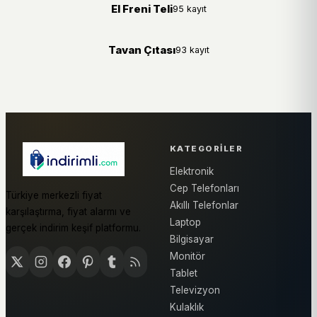
El Freni Teli
95 kayıt
Tavan Çıtası
93 kayıt
KATEGORILER
Elektronik
Cep Telefonları
Türkiye merkezli fiyat
Akıllı Telefonlar
karşılaştırma, fiyat alarmı ve
Laptop
gerçek indirim keşif platformu.
Bilgisayar
Monitör
Tablet
Televizyon
Kulaklık