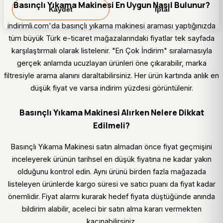
Basınçlı Yıkama Makinesi En Uygun Nasıl Bulunur?
Kaydet
İptal
indirimli.com'da basınçlı yıkama makinesi araması yaptığınızda
tüm büyük Türk e-ticaret mağazalarındaki fiyatlar tek sayfada
karşılaştırmalı olarak listelenir. "En Çok İndirim" sıralamasıyla
gerçek anlamda ucuzlayan ürünleri öne çıkarabilir, marka
filtresiyle arama alanını daraltabilirsiniz. Her ürün kartında anlık en
düşük fiyat ve varsa indirim yüzdesi görüntülenir.
Basınçlı Yıkama Makinesi Alırken Nelere Dikkat
Edilmeli?
Basınçlı Yıkama Makinesi satın almadan önce fiyat geçmişini
inceleyerek ürünün tarihsel en düşük fiyatına ne kadar yakın
olduğunu kontrol edin. Aynı ürünü birden fazla mağazada
listeleyen ürünlerde kargo süresi ve satıcı puanı da fiyat kadar
önemlidir. Fiyat alarmı kurarak hedef fiyata düştüğünde anında
bildirim alabilir, aceleci bir satın alma kararı vermekten
kaçınabilirsiniz.