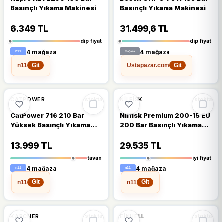
Basınçlı Yıkama Makinesi
Basınçlı Yıkama Makinesi
6.349 TL
31.499,6 TL
dip fiyat
dip fiyat
4 mağaza
4 mağaza
n11
Ustapazar.com
Git
Git
%18
%9
CATPOWER
NILFISK
stokta
stokta
CatPower 716 210 Bar
Nilfisk Premium 200-15 EU
Yüksek Basınçlı Yıkama
200 Bar Basınçlı Yıkama
Makinesi
Makinesi
13.999 TL
29.535 TL
tavan
iyi fiyat
4 mağaza
4 mağaza
n11
n11
Git
Git
%13
%16
KARCHER
EINHELL
stokta
stokta