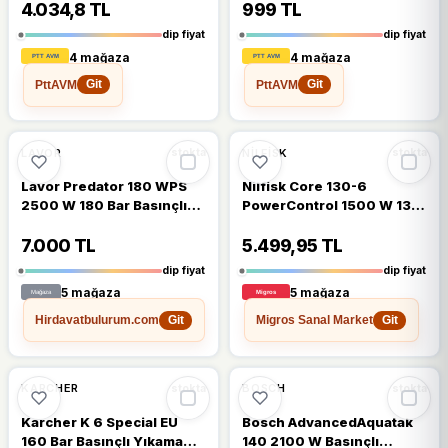
4.034,8 TL
999 TL
dip fiyat
dip fiyat
4 mağaza
4 mağaza
PttAVM
PttAVM
Git
Git
🔥
%26 DÜŞTÜ
🔥
%21 DÜŞTÜ
%26
%21
LAVOR
NILFISK
stokta
stokta
Lavor Predator 180 WPS
Nilfisk Core 130-6
2500 W 180 Bar Basınçlı
PowerControl 1500 W 130
Yıkama Makinesi
Bar Basınçlı Yıkama
Makinesi
7.000 TL
5.499,95 TL
dip fiyat
dip fiyat
5 mağaza
5 mağaza
Hirdavatbulurum.com
Migros Sanal Market
Git
Git
%17
KARCHER
BOSCH
stokta
stokta
Karcher K 6 Special EU
Bosch AdvancedAquatak
160 Bar Basınçlı Yıkama
140 2100 W Basınçlı