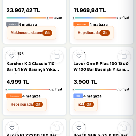
Makinesi
Yıkama Makinesi
23.967,42 TL
11.968,84 TL
tavan
dip fiyat
4 mağaza
4 mağaza
Makineustasi.com
Hepsiburada
Git
Git
🔥
%23 DÜŞTÜ
%23
%17
KARCHER
LAVOR
stokta
stokta
Karcher K 2 Classic 110
Lavor One R Plus 130 1800
Bar 1.4 kW Basınçlı Yıkama
W 130 Bar Basınçlı Yıkama
Makinesi
Makinesi
4.999 TL
3.900 TL
dip fiyat
dip fiyat
4 mağaza
4 mağaza
Hepsiburada
n11
Git
Git
%16
%16
KLPRO
BOSCH
stokta
stokta
KLpro KLY2200 160 Bar
Bosch GHP 5-75 X 185 Bar