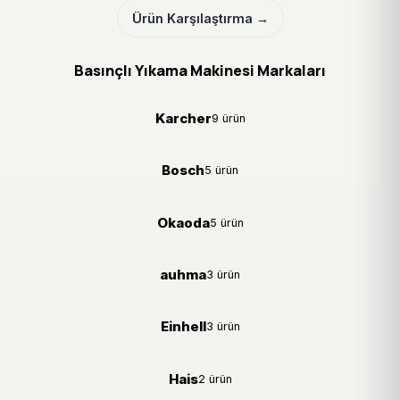
Ürün Karşılaştırma →
Basınçlı Yıkama Makinesi Markaları
Karcher
9 ürün
Bosch
5 ürün
Okaoda
5 ürün
auhma
3 ürün
Einhell
3 ürün
Hais
2 ürün