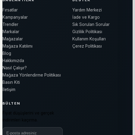
BAĞLANTILAR
DESTEK
Fırsatlar
Yardım Merkezi
Kampanyalar
İade ve Kargo
Trendler
Sık Sorulan Sorular
Markalar
Gizlilik Politikası
Mağazalar
Kullanım Koşulları
Mağaza Katılımı
Çerez Politikası
Blog
Hakkımızda
Nasıl Çalışır?
Mağaza Yönlendirme Politikası
Basın Kiti
İletişim
BÜLTEN
Fiyat düşüşlerini ve gerçek
indirimleri kaçırma.
Bülten e-posta adresiniz