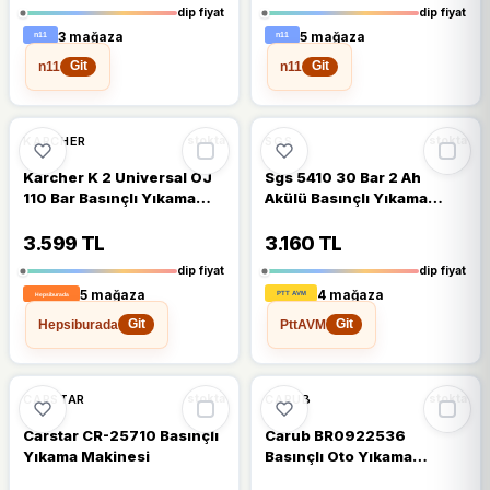
dip fiyat
dip fiyat
3 mağaza
5 mağaza
n11
n11
Git
Git
🔥
%36 DÜŞTÜ
🔥
%33 DÜŞTÜ
%36
%33
KARCHER
SGS
stokta
stokta
Karcher K 2 Universal OJ
Sgs 5410 30 Bar 2 Ah
110 Bar Basınçlı Yıkama
Akülü Basınçlı Yıkama
Makinesi
Makinesi
3.599 TL
3.160 TL
dip fiyat
dip fiyat
5 mağaza
4 mağaza
Hepsiburada
PttAVM
Git
Git
🔥
%31 DÜŞTÜ
🔥
%27 DÜŞTÜ
%31
%27
CARSTAR
CARUB
stokta
stokta
Carstar CR-25710 Basınçlı
Carub BR0922536
Yıkama Makinesi
Basınçlı Oto Yıkama
Tabancası