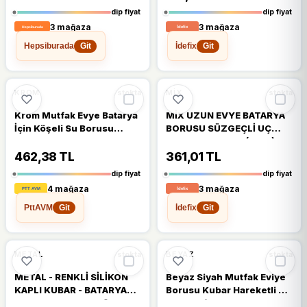
dip fiyat
dip fiyat
3 mağaza
3 mağaza
Hepsiburada
İdefix
Git
Git
%18
%15
KROM
MIX
stokta
stokta
Krom Mutfak Evye Batarya
MİX UZUN EVYE BATARYA
İçin Köşeli Su Borusu
BORUSU SÜZGEÇLİ UÇ
Paslanmaz Ve Eca Uyumlu
KROM KAPLAMA (2818)
20X20
462,38 TL
361,01 TL
dip fiyat
dip fiyat
4 mağaza
3 mağaza
PttAVM
İdefix
Git
Git
%11
%18
METAL
BEYAZ
stokta
stokta
METAL - RENKLİ SİLİKON
Beyaz Siyah Mutfak Eviye
KAPLI KUBAR - BATARYA
Borusu Kubar Hareketli Su
BORUSU TOPAÇ BAŞLIK=
Tasarruf Aparatı Beyaz