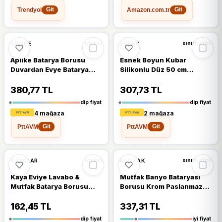
Trendyol
Amazon.com.tr
Git
Git
🔥
%47 DÜŞTÜ
🔥
%41 DÜŞTÜ
%47
%41
APLIKE
ESNEK
stokta
sınırlı stok
Aplike Batarya Borusu
Esnek Boyun Kubar
Duvardan Evye Batarya
Silikonlu Düz 50 cm
için 20 CM
MES7530
380,77 TL
307,73 TL
dip fiyat
dip fiyat
4 mağaza
2 mağaza
PttAVM
PttAVM
Git
Git
🔥
%37 DÜŞTÜ
🔥
%27 DÜŞTÜ
%37
%27
KAYALAR
MUTFAK
stokta
sınırlı stok
Kaya Eviye Lavabo &
Mutfak Banyo Bataryası
Mutfak Batarya Borusu
Borusu Krom Paslanmaz
(Kuğu Boyun Uzun)
Batarya Ucu Uçtan Uca 20
Cm
162,45 TL
337,31 TL
dip fiyat
iyi fiyat