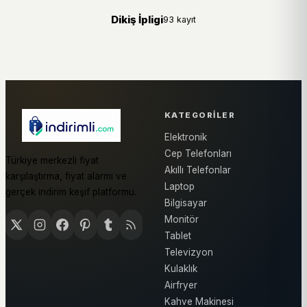
Dikiş İpligi
93 kayıt
KATEGORILER
Elektronik
Cep Telefonları
Türkiye merkezli fiyat
Akıllı Telefonlar
karşılaştırma, fiyat alarmı ve
Laptop
gerçek indirim keşif platformu.
Bilgisayar
Monitör
Tablet
Televizyon
Kulaklık
Airfryer
Kahve Makinesi