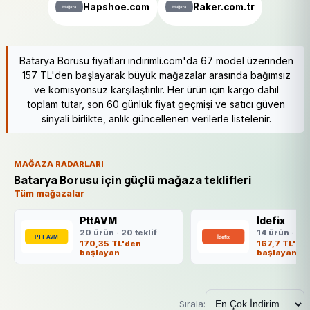
Hapshoe.com
Raker.com.tr
Batarya Borusu fiyatları indirimli.com'da 67 model üzerinden
157 TL'den başlayarak büyük mağazalar arasında bağımsız
ve komisyonsuz karşılaştırılır. Her ürün için kargo dahil
toplam tutar, son 60 günlük fiyat geçmişi ve satıcı güven
sinyali birlikte, anlık güncellenen verilerle listelenir.
MAĞAZA RADARLARI
Batarya Borusu için güçlü mağaza teklifleri
Tüm mağazalar
PttAVM
İdefix
20 ürün · 20 teklif
14 ürün · 14 
170,35 TL'den
167,7 TL'de
başlayan
başlayan
Sırala: