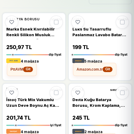
🔥
%64 DÜŞTÜ
🔥
%59 DÜŞTÜ
%64
%59
BATARYA BORUSU
LÜKS
stokta
stokta
Marka Esnek Kıvrılabilir
Lüks Su Tasarruflu
Renkli Silikon Musluk
Paslanmaz Lavabo Batarya
Bataryası Başlığı Kubar
Borusu
250,97 TL
199 TL
dip fiyat
dip fiyat
4 mağaza
5 mağaza
PttAVM
Amazon.com.tr
Git
Git
🔥
%44 DÜŞTÜ
🔥
%56 DÜŞTÜ
%44
%56
ISTOÇ
DELTA
stokta
sınırlı stok
İstoç Türk Mix Vakumlu
Delta Kuğu Batarya
Uzun Deve Boynu Aç Kapa
Borusu, Krom Kaplama,
Mutfak Bataryası Ucu
360° Döner, Kısa Model
Paslanmaz Çelik Batarya
20.4 cm ve Uzun Model
201,74 TL
245 TL
Ucu Borusu
25.4 cm, Zarif Kuğu Formu
iyi fiyat
dip fiyat
(UZUN)
4 mağaza
2 mağaza