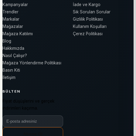
Kampanyalar
İade ve Kargo
Trendler
Sık Sorulan Sorular
Markalar
Gizlilik Politikası
Mağazalar
Kullanım Koşulları
Mağaza Katılımı
Çerez Politikası
Blog
Hakkımızda
Nasıl Çalışır?
Mağaza Yönlendirme Politikası
Basın Kiti
İletişim
BÜLTEN
Fiyat düşüşlerini ve gerçek
indirimleri kaçırma.
Bülten e-posta adresiniz
Abone Ol