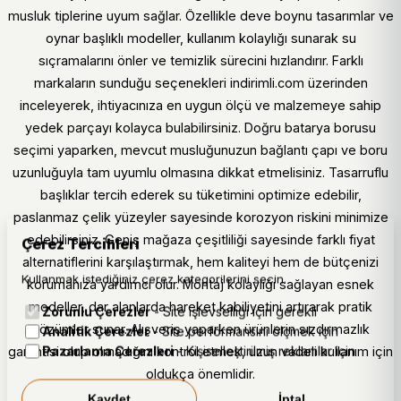
musluk tiplerine uyum sağlar. Özellikle deve boynu tasarımlar ve
oynar başlıklı modeller, kullanım kolaylığı sunarak su
sıçramalarını önler ve temizlik sürecini hızlandırır. Farklı
markaların sunduğu seçenekleri indirimli.com üzerinden
inceleyerek, ihtiyacınıza en uygun ölçü ve malzemeye sahip
yedek parçayı kolayca bulabilirsiniz. Doğru batarya borusu
seçimi yaparken, mevcut musluğunuzun bağlantı çapı ve boru
uzunluğuyla tam uyumlu olmasına dikkat etmelisiniz. Tasarruflu
başlıklar tercih ederek su tüketimini optimize edebilir,
paslanmaz çelik yüzeyler sayesinde korozyon riskini minimize
edebilirsiniz. Geniş mağaza çeşitliliği sayesinde farklı fiyat
Çerez Tercihleri
alternatiflerini karşılaştırmak, hem kaliteyi hem de bütçenizi
Kullanmak istediğiniz çerez kategorilerini seçin.
korumanıza yardımcı olur. Montaj kolaylığı sağlayan esnek
modeller, dar alanlarda hareket kabiliyetini artırarak pratik
Zorunlu Çerezler
- Site işlevselliği için gerekli
çözümler sunar. Alışveriş yaparken ürünlerin sızdırmazlık
Analitik Çerezler
- Site performansını ölçmek için
Pazarlama Çerezleri
- Kişiselleştirilmiş reklamlar için
garantisi olup olmadığını kontrol etmek, uzun vadeli kullanım için
oldukça önemlidir.
Kaydet
İptal