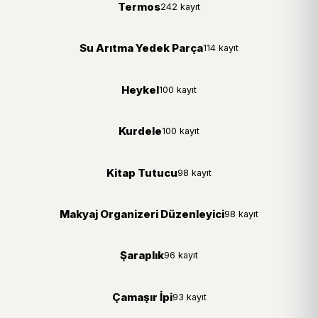
Termos
242 kayıt
Su Arıtma Yedek Parça
114 kayıt
Heykel
100 kayıt
Kurdele
100 kayıt
Kitap Tutucu
98 kayıt
Makyaj Organizeri Düzenleyici
98 kayıt
Şaraplık
96 kayıt
Çamaşır İpi
93 kayıt