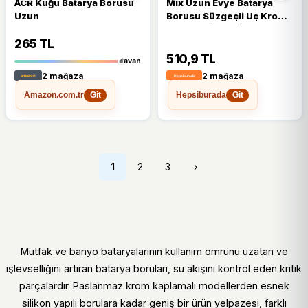
ACR Kuğu Batarya Borusu
Mix Uzun Evye Batarya
Uzun
Borusu Süzgeçli Uç Krom
Kaplama (5224)
265 TL
510,9 TL
tavan
2 mağaza
2 mağaza
Amazon.com.tr
Hepsiburada
Git
Git
1
2
3
›
Mutfak ve banyo bataryalarının kullanım ömrünü uzatan ve
işlevselliğini artıran batarya boruları, su akışını kontrol eden kritik
parçalardır. Paslanmaz krom kaplamalı modellerden esnek
silikon yapılı borulara kadar geniş bir ürün yelpazesi, farklı