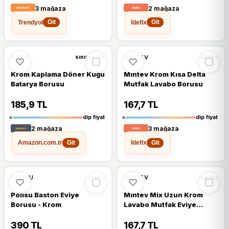
3 mağaza
2 mağaza
Trendyol
İdefix
Git
Git
🔥
%28 DÜŞTÜ
🔥
%35 DÜŞTÜ
%28
%35
KROM
MINTEV
sınırlı stok
stokta
Krom Kaplama Döner Kuğu
Mintev Krom Kısa Delta
Batarya Borusu
Mutfak Lavabo Borusu
185,9 TL
167,7 TL
dip fiyat
dip fiyat
2 mağaza
3 mağaza
Amazon.com.tr
İdefix
Git
Git
🔥
%27 DÜŞTÜ
🔥
%36 DÜŞTÜ
%27
%36
POLISU
MINTEV
stokta
stokta
Polisu Baston Eviye
Mintev Mix Uzun Krom
Borusu - Krom
Lavabo Mutfak Eviye
Batarya Borusu
390 TL
167,7 TL