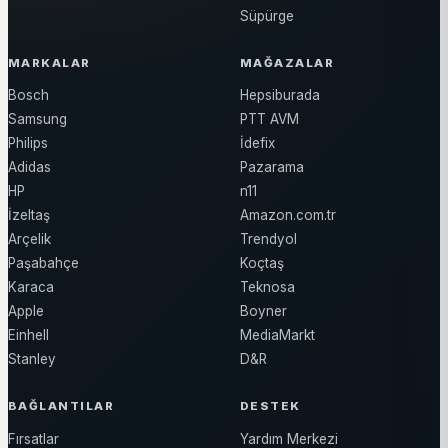
Süpürge
MARKALAR
MAĞAZALAR
Bosch
Hepsiburada
Samsung
PTT AVM
Philips
İdefix
Adidas
Pazarama
HP
n11
İzeltaş
Amazon.com.tr
Arçelik
Trendyol
Paşabahçe
Koçtaş
Karaca
Teknosa
Apple
Boyner
Einhell
MediaMarkt
Stanley
D&R
BAĞLANTILAR
DESTEK
Fırsatlar
Yardım Merkezi