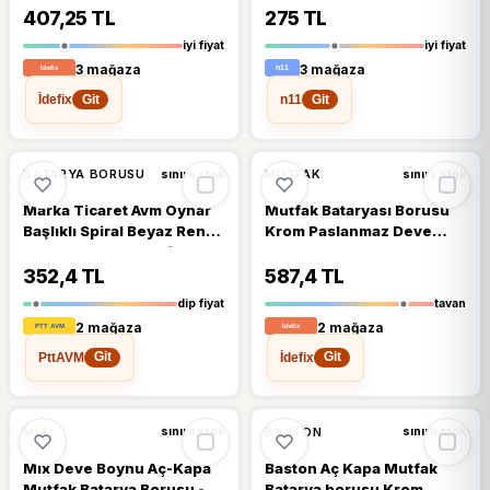
KADEMELİ 360 DERECE
407,25 TL
275 TL
YAYLI VAKUMLU AMBALAJ
iyi fiyat
iyi fiyat
(2818)
3 mağaza
3 mağaza
İdefix
n11
Git
Git
%12
BATARYA BORUSU
MUTFAK
sınırlı stok
sınırlı stok
Marka Ticaret Avm Oynar
Mutfak Bataryası Borusu
Başlıklı Spiral Beyaz Renkli
Krom Paslanmaz Deve
Kubar Lavabo, Mutfak
Boynu Batarya Ucu Uçtan
Esnek Musluk Siyah
Başa 19 Cm
352,4 TL
587,4 TL
dip fiyat
tavan
2 mağaza
2 mağaza
PttAVM
İdefix
Git
Git
MIX
BASTON
sınırlı stok
sınırlı stok
Mix Deve Boynu Aç-Kapa
Baston Aç Kapa Mutfak
Mutfak Batarya Borusu -
Batarya borusu Krom