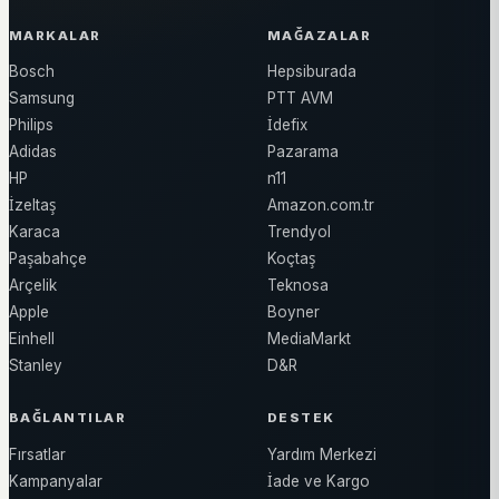
MARKALAR
MAĞAZALAR
Bosch
Hepsiburada
Samsung
PTT AVM
Philips
İdefix
Adidas
Pazarama
HP
n11
İzeltaş
Amazon.com.tr
Karaca
Trendyol
Paşabahçe
Koçtaş
Arçelik
Teknosa
Apple
Boyner
Einhell
MediaMarkt
Stanley
D&R
BAĞLANTILAR
DESTEK
Fırsatlar
Yardım Merkezi
Kampanyalar
İade ve Kargo