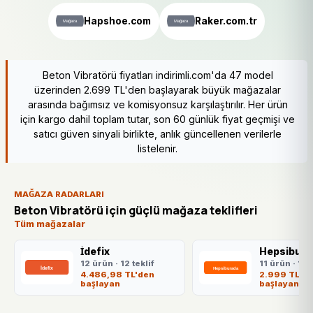
Hapshoe.com
Raker.com.tr
Beton Vibratörü fiyatları indirimli.com'da 47 model
üzerinden 2.699 TL'den başlayarak büyük mağazalar
arasında bağımsız ve komisyonsuz karşılaştırılır. Her ürün
için kargo dahil toplam tutar, son 60 günlük fiyat geçmişi ve
satıcı güven sinyali birlikte, anlık güncellenen verilerle
listelenir.
MAĞAZA RADARLARI
Beton Vibratörü için güçlü mağaza teklifleri
Tüm mağazalar
İdefix
Hepsibura
12 ürün · 12 teklif
11 ürün · 11 t
4.486,98 TL'den
2.999 TL'd
başlayan
başlayan