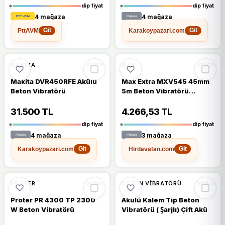
dip fiyat
dip fiyat
4 mağaza
4 mağaza
PttAVM
Karakoypazari.com
Git
Git
🔥
%21 DÜŞTÜ
%21
%19
MAKITA
MAX
stokta
stokta
Makita DVR450RFE Akülü
Max Extra MXV545 45mm
Beton Vibratörü
5m Beton Vibratörü
Hortumu
31.500 TL
4.266,53 TL
dip fiyat
dip fiyat
4 mağaza
3 mağaza
Karakoypazari.com
Hirdavatan.com
Git
Git
%18
%11
PROTER
BETON VIBRATÖRÜ
stokta
stokta
Proter PR 4300 TP 2300
Akülü Kalem Tip Beton
W Beton Vibratörü
Vibratörü ( Şarjlı) Çift Akü