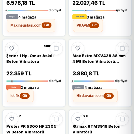
6.578,18 TL
22.027,46 TL
dip fiyat
iyi fiyat
4 mağaza
3 mağaza
Makineustasi.com
PttAVM
Git
Git
%14
%14
ŞENER
MAX
sınırlı stok
stokta
Şener 1 Hp. Omuz Askılı
Max Extra MXV438 38 mm
Beton Vibratoru
4 Mt Beton Vibratörü
Hortumu
22.359 TL
3.880,8 TL
dip fiyat
dip fiyat
2 mağaza
4 mağaza
İdefix
Hirdavatan.com
Git
Git
%16
%15
PROTER
RTRMAX
stokta
stokta
Proter PR 5300 HF 2300
Rtrmax RTM3918 Beton
W Beton Vibratörü
Vibratörü