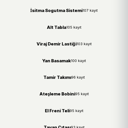
İsitma Sogutma Sistemi
107 kayıt
Alt Tabla
105 kayıt
Viraj Demir Lastiği
103 kayıt
Yan Basamak
100 kayıt
Tamir Takımı
96 kayıt
Ateşleme Bobini
95 kayıt
El Freni Teli
95 kayıt
Tavan Çıtası
93 kayıt