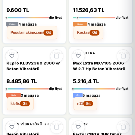
9.600 TL
11.526,63 TL
dip fiyat
dip fiyat
4 mağaza
4 mağaza
Pusulamakine.com
Koçtaş
Git
Git
%11
%10
KLPRO
MAX EXTRA
stokta
stokta
KLpro KLBV2360 2300 W
Max Extra MXV105 2000
Beton Vibratörü
W 2.7 Hp Beton Vibratörü
8.485,86 TL
5.216,4 TL
dip fiyat
dip fiyat
3 mağaza
5 mağaza
İdefix
n11
Git
Git
%10
%9
BETON VIBRATÖRÜ
FACTOR
sınırlı stok
stokta
Beton Vibratörü
Factor CNGV 3HP Omuz