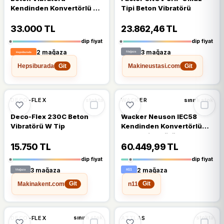
Kendinden Konvertörlü 50
Tipi Beton Vibratörü
mm
33.000 TL
23.862,46 TL
dip fiyat
dip fiyat
2 mağaza
3 mağaza
Hepsiburada
Makineustasi.com
Git
Git
%11
%7
DECO-FLEX
WACKER
stokta
sınırlı stok
Deco-Flex 230C Beton
Wacker Neuson IEC58
Vibratörü W Tip
Kendinden Konvertörlü
Beton Vibratörü
15.750 TL
60.449,99 TL
dip fiyat
dip fiyat
3 mağaza
2 mağaza
Makinakent.com
n11
Git
Git
%7
%7
DECO-FLEX
ATTLAS
sınırlı stok
stokta