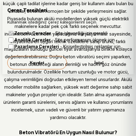
küçük çaplı tadilat işlerine kadar geniş bir kullanım alanı bulan bu
Çerez Tercihleri
cihazlar, betonun homojen bir şekilde yerleşmesini sağlar.
Piyasada bulunan akülü modellerden yüksek güçlü elektrikli
Kullanmak istediğiniz çerez kategorilerini seçin.
makinelere kadar pek çok farklı seçenek mevcuttur.
Zorunlu Çerezler
- Site işlevselliği için gerekli
indirimli.com üzerinden yapacağınız karşılaştırmalar sayesinde,
Analitik Çerezler
- Site performansını ölçmek için
ihtiyacınıza en uygun teknik özelliklere sahip ürünü, farklı
Pazarlama Çerezleri
- Kişiselleştirilmiş reklamlar için
mağazaların sunduğu güncel fiyat avantajlarıyla birlikte kolayca
değerlendirebilirsiniz. Doğru beton vibratörü seçimi yaparken,
Kaydet
İptal
betonun döküleceği alanın derinliği ve hacmi göz önünde
bulundurulmalıdır. Özellikle hortum uzunluğu ve motor gücü,
çalışma verimliliğini doğrudan etkileyen temel unsurlardır. Akülü
modeller mobilite sağlarken, yüksek watt değerine sahip sabit
makineler yoğun projeler için idealdir. Satın alma aşamasında
ürünlerin garanti sürelerini, servis ağlarını ve kullanıcı yorumlarını
incelemek, uzun vadeli ve güvenli bir yatırım yapmanıza
yardımcı olacaktır.
Beton Vibratörü En Uygun Nasıl Bulunur?