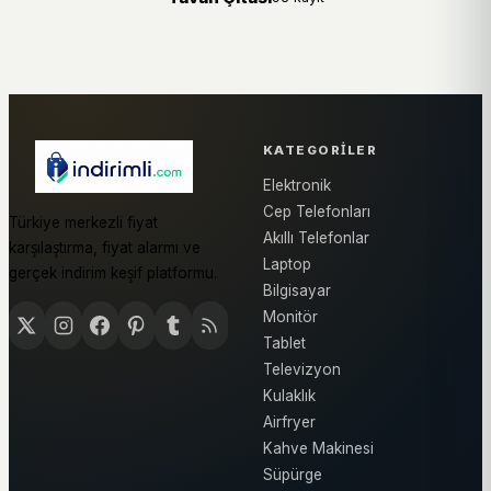
KATEGORILER
Elektronik
Cep Telefonları
Türkiye merkezli fiyat
Akıllı Telefonlar
karşılaştırma, fiyat alarmı ve
Laptop
gerçek indirim keşif platformu.
Bilgisayar
Monitör
Tablet
Televizyon
Kulaklık
Airfryer
Kahve Makinesi
Süpürge