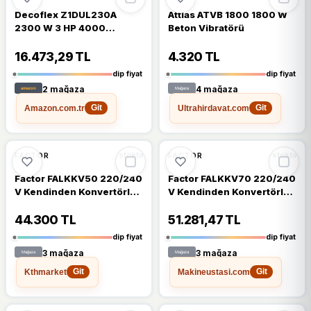
Decoflex Z1DUL230A
Attlas ATVB 1800 1800 W
2300 W 3 HP 4000
Beton Vibratörü
Hortumsuz Beton
Sıkılaştırma
16.473,29 TL
4.320 TL
dip fiyat
dip fiyat
2 mağaza
4 mağaza
Amazon.com.tr
Ultrahirdavat.com
Git
Git
%6
%5
FACTOR
FACTOR
stokta
stokta
Factor FALKKV50 220/240
Factor FALKKV70 220/240
V Kendinden Konvertörlü
V Kendinden Konvertörlü
Beton Vibratörü
Vibratör
44.300 TL
51.281,47 TL
dip fiyat
dip fiyat
3 mağaza
3 mağaza
Kthmarket
Makineustasi.com
Git
Git