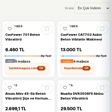
Sırala:
🔥
%62 DÜŞTÜ
🔥
%43 DÜŞTÜ
%62
%43
CATPOWER
CATPOWER
stokta
stokta
CatPower 701 Beton
CatPower CAT702 Askılı
Vibratörü
Beton Vibtatör Makinesi
6.460 TL
13.000 TL
dip fiyat
dip fiyat
5 mağaza
4 mağaza
Santekmagaza.com
Hepsiburada
Git
Git
🔥
%40 DÜŞTÜ
🔥
%22 DÜŞTÜ
%40
%22
ATTLAS
MAKITA
stokta
stokta
Attlas Atbv 45-5b Beton
Makita DVR350RFE Akülü
Vibratörü Şişe ve Hortum
Beton Vibratörü
45MMX5M
2.699,1 TL
29.500 TL