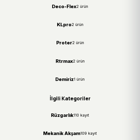
Deco-Flex
2 ürün
KLpro
2 ürün
Proter
2 ürün
Rtrmax
2 ürün
Demiriz
1 ürün
İlgili Kategoriler
Rüzgarlık
110 kayıt
Mekanik Akşam
109 kayıt