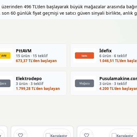
el üzerinden 496 TL'den başlayarak büyük mağazalar arasında bağıms
 son 60 günlük fiyat geçmişi ve satıcı güven sinyali birlikte, anlık g
PttAVM
İdefix
15 ürün · 15 teklif
6 ürün · 6 teklif
673,37 TL'den başlayan
1.046,51 TL'den başl
Elektrodepo
Pusulamakine.c
3 ürün · 3 teklif
3 ürün · 3 teklif
1.799,28 TL'den başlayan
4.200 TL'den başlaya
Ü
🔥
%42 DÜŞTÜ
🔥
%59 DÜŞTÜ
%42
%59
YAMA
ATLAS
ta
sınırlı stok
stokta
r
Karşılaştır
Karşılaştır