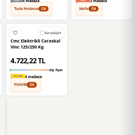
4 mağaza
3 mağaza
Tuzla Hırdavat
İdefix
Git
Git
%13
CMC
stokta
Karşılaştır
Cmc Elektrikli Caraskal
Vinc 125/250 Kg
4.722,22 TL
dip fiyat
4 mağaza
PttAVM
Git