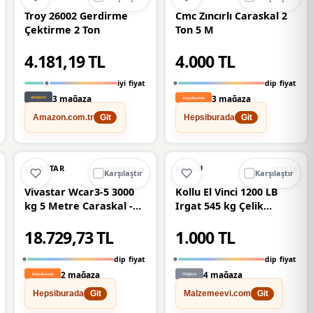
Troy 26002 Gerdirme
Cmc Zıncırlı Caraskal 2
Çektirme 2 Ton
Ton 5 M
4.181,19 TL
4.000 TL
iyi fiyat
dip fiyat
3 mağaza
3 mağaza
Amazon.com.tr
Hepsiburada
Git
Git
🔥
%36 DÜŞTÜ
🔥
%33 DÜŞTÜ
%36
%33
VIVASTAR
KOLLU
sınırlı stok
stokta
Karşılaştır
Karşılaştır
Vivastar Wcar3-5 3000
Kollu El Vinci 1200 LB
kg 5 Metre Caraskal -
Irgat 545 kg Çelik
Belirtilmemiş
Halatlı
18.729,73 TL
1.000 TL
dip fiyat
dip fiyat
2 mağaza
4 mağaza
Hepsiburada
Malzemeevi.com
Git
Git