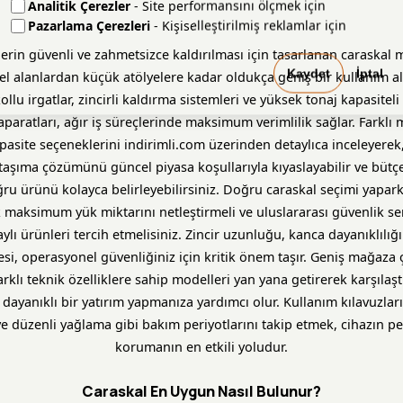
Analitik Çerezler
- Site performansını ölçmek için
Pazarlama Çerezleri
- Kişiselleştirilmiş reklamlar için
lerin güvenli ve zahmetsizce kaldırılması için tasarlanan caraskal m
Kaydet
İptal
el alanlardan küçük atölyelere kadar oldukça geniş bir kullanım al
llu irgatlar, zincirli kaldırma sistemleri ve yüksek tonaj kapasitel
aparatları, ağır iş süreçlerinde maksimum verimlilik sağlar. Farklı 
site seçeneklerini indirimli.com üzerinden detaylıca inceleyerek,
aşıma çözümünü güncel piyasa koşullarıyla kıyaslayabilir ve bütç
ru ürünü kolayca belirleyebilirsiniz. Doğru caraskal seçimi yapark
k maksimum yük miktarını netleştirmeli ve uluslararası güvenlik ser
ylı ürünleri tercih etmelisiniz. Zincir uzunluğu, kanca dayanıklılığ
i, operasyonel güvenliğiniz için kritik önem taşır. Geniş mağaza çe
arklı teknik özelliklere sahip modelleri yan yana getirerek karşılaş
dayanıklı bir yatırım yapmanıza yardımcı olur. Kullanım kılavuzları
e düzenli yağlama gibi bakım periyotlarını takip etmek, cihazın p
korumanın en etkili yoludur.
Caraskal En Uygun Nasıl Bulunur?