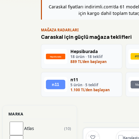
Caraskal fiyatları indirimli.com'da 61 mod
için kargo dahil toplam tutar,
MAĞAZA RADARLARI
Caraskal için güçlü mağaza teklifleri
Hepsiburada
18 ürün · 18 teklif
889 TL'den başlayan
n11
5 ürün · 5 teklif
1.100 TL'den başlayan
MARKA
Atlas
(10)
🔥
%65 DÜŞT
%65
ATLAS
stok
Karşılaştı