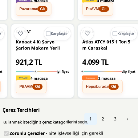
4 mağaza
4 mağaza
Pazarama
PttAVM
Git
Git
Ü
%9
%15
KANAAT
ATLAS
ta
stokta
sınırlı stok
r
Karşılaştır
Karşılaştır
Kanaat 4'lü Şaryo
Atlas ATCY 015 1 Ton 5
Şarlon Makara Yerli
m Caraskal
921,2 TL
4.099 TL
at
iyi fiyat
dip fiyat
4 mağaza
2 mağaza
PttAVM
Hepsiburada
Git
Git
Çerez Tercihleri
1
2
3
›
Kullanmak istediğiniz çerez kategorilerini seçin.
Zorunlu Çerezler
- Site işlevselliği için gerekli