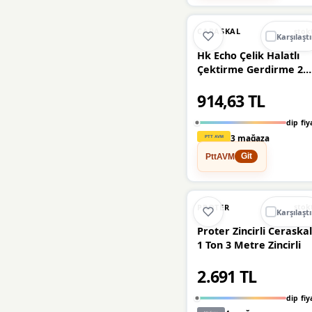
Bay-Tec
(1)
🔥
%34 DÜŞT
%34
Bemato
CARASKAL
(1)
stok
Karşılaştı
Hk Echo Çelik Halatlı
CARASKAL
(1)
Çektirme Gerdirme 2
Ton 1.5 Metre
Cosso
(1)
914,63 TL
dip fiy
Dlmax
(1)
3 mağaza
Echo
(1)
PttAVM
Git
Gordonx
(1)
🔥
%24 DÜŞT
%24
PROTER
stok
Karşılaştı
Kanaat
(1)
Proter Zincirli Ceraska
1 Ton 3 Metre Zincirli
Kollu
(1)
2.691 TL
Master
(1)
dip fiy
Proter
(1)