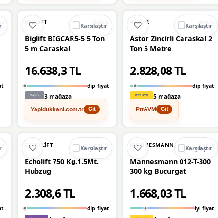
Ü
🔥
%30 DÜŞTÜ
🔥
%26 DÜŞTÜ
%30
%26
BIGLIFT
ASTOR
ta
stokta
stokta
r
Karşılaştır
Karşılaştır
Biglift BIGCAR5-5 5 Ton
Astor Zincirli Caraskal 2
5 m Caraskal
Ton 5 Metre
16.638,3 TL
2.828,08 TL
at
dip fiyat
dip fiyat
3 mağaza
5 mağaza
Yapidukkani.com.tr
PttAVM
Git
Git
Ü
🔥
%23 DÜŞTÜ
%23
%16
ECHOLIFT
MANNESMANN
ta
stokta
stokta
r
Karşılaştır
Karşılaştır
l
Echolift 750 Kg.1.5Mt.
Mannesmann 012-T-300
Hubzug
300 kg Bucurgat
2.308,6 TL
1.668,03 TL
at
dip fiyat
iyi fiyat