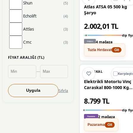
Shun
(5)
Atlas ATSA 05 500 kg
Şaryo
Echolift
(4)
2.002,01 TL
Attlas
(3)
dip fiy
Cmc
4 mağaza
(3)
Tuzla Hırdavat
Git
Mannesmann
(3)
FIYAT ARALIĞI (TL)
Mytol
(3)
🔥
%41 DÜŞT
%41
—
CARASKAL
sınırlı st
Karşılaştı
BigLift
Elektrikli Motorlu Vinç
(2)
Caraskal 800-1000 Kg
Sıfırla
Uygula
220V 20M Halat Zincir
Grangos
(2)
8.799 TL
Kaldırma Makinesi
Kumandalı
Yama
(2)
dip fiy
2 mağaza
Astor
(1)
Pazarama
Git