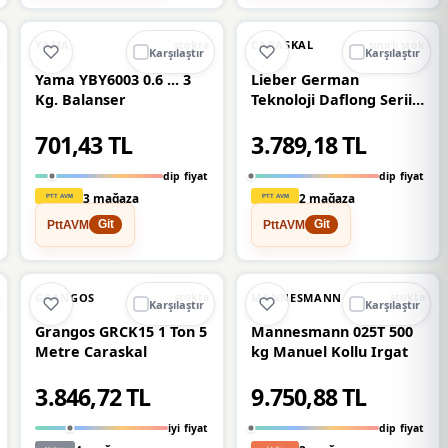
🔥
%25 DÜŞTÜ
🔥
%24 DÜŞTÜ
%25
%24
YAMA
CARASKAL
stokta
sınırlı stok
Karşılaştır
Karşılaştır
Yama YBY6003 0.6 ... 3
Lieber German
Kg. Balanser
Teknoloji Daflong Serii
Çift Işıl İşlem Görmüş
701,43 TL
3.789,18 TL
Çelik 2 Ton 5 Metre
Zincirli Caraskal Vinç
dip fiyat
dip fiyat
3 mağaza
2 mağaza
PttAVM
PttAVM
Git
Git
🔥
%20 DÜŞTÜ
%15
%20
GRANGOS
MANNESMANN
stokta
stokta
Karşılaştır
Karşılaştır
Grangos GRCK15 1 Ton 5
Mannesmann 025T 500
Metre Caraskal
kg Manuel Kollu Irgat
3.846,72 TL
9.750,88 TL
iyi fiyat
dip fiyat