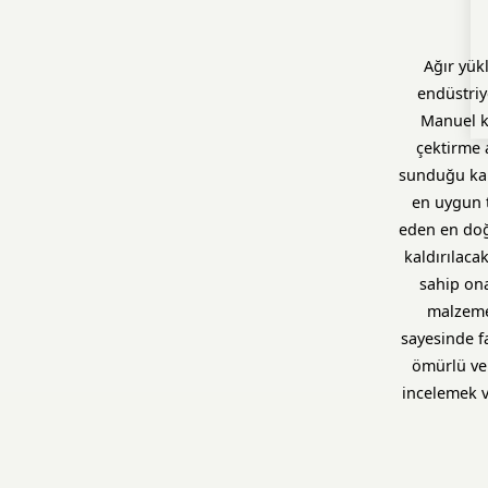
Ağır yük
endüstriy
Manuel ko
çektirme 
sunduğu kapa
en uygun t
eden en doğ
kaldırılaca
sahip ona
malzemes
sayesinde f
ömürlü ve 
incelemek v