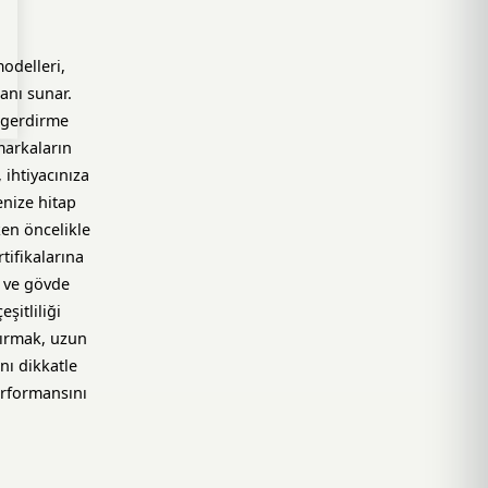
odelleri,
anı sunar.
i gerdirme
markaların
 ihtiyacınıza
enize hitap
en öncelikle
tifikalarına
ı ve gövde
şitliliği
tırmak, uzun
nı dikkatle
erformansını