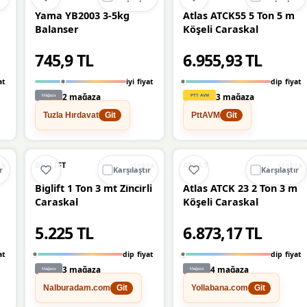
Yama YB2003 3-5kg
Atlas ATCK55 5 Ton 5 m
Balanser
Köşeli Caraskal
745,9 TL
6.955,93 TL
at
iyi fiyat
dip fiyat
2 mağaza
3 mağaza
Tuzla Hırdavat
PttAVM
Git
Git
Ü
🔥
%38 DÜŞTÜ
🔥
%36 DÜŞTÜ
%38
%36
BIGLIFT
ATLAS
ok
stokta
stokta
r
Karşılaştır
Karşılaştır
Biglift 1 Ton 3 mt Zincirli
Atlas ATCK 23 2 Ton 3 m
Caraskal
Köşeli Caraskal
5.225 TL
6.873,17 TL
at
dip fiyat
dip fiyat
3 mağaza
4 mağaza
Nalburadam.com
Yollabana.com
Git
Git