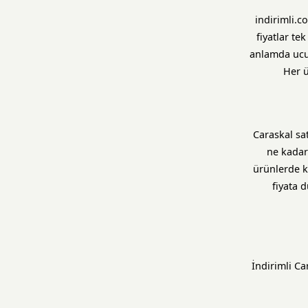
indirimli.c
fiyatlar te
anlamda ucuz
Her ü
Caraskal sa
ne kadar
ürünlerde ka
fiyata 
İndirimli Ca