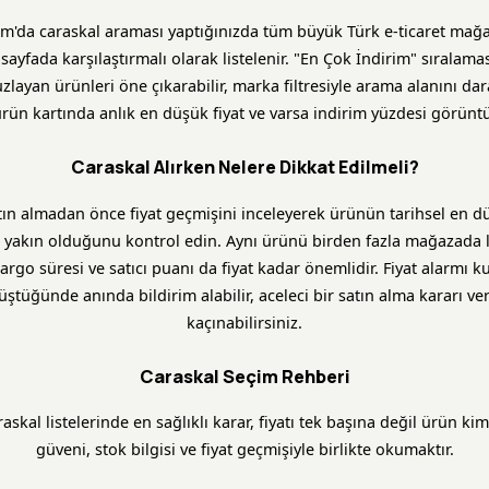
om'da caraskal araması yaptığınızda tüm büyük Türk e-ticaret mağ
k sayfada karşılaştırmalı olarak listelenir. "En Çok İndirim" sıralama
layan ürünleri öne çıkarabilir, marka filtresiyle arama alanını daral
rün kartında anlık en düşük fiyat ve varsa indirim yüzdesi görüntü
Caraskal Alırken Nelere Dikkat Edilmeli?
tın almadan önce fiyat geçmişini inceleyerek ürünün tarihsel en dü
 yakın olduğunu kontrol edin. Aynı ürünü birden fazla mağazada l
rgo süresi ve satıcı puanı da fiyat kadar önemlidir. Fiyat alarmı 
düştüğünde anında bildirim alabilir, aceleci bir satın alma kararı v
kaçınabilirsiniz.
Caraskal Seçim Rehberi
raskal listelerinde en sağlıklı karar, fiyatı tek başına değil ürün ki
güveni, stok bilgisi ve fiyat geçmişiyle birlikte okumaktır.