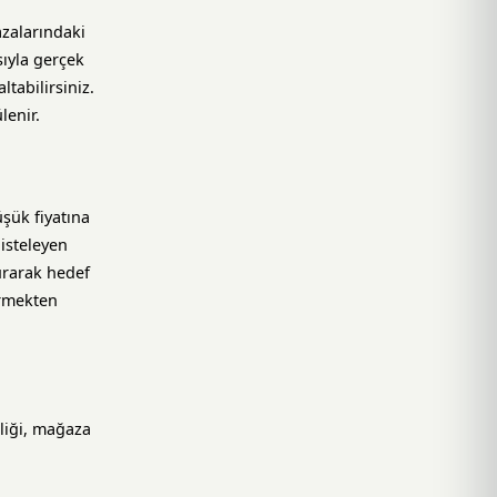
azalarındaki
sıyla gerçek
tabilirsiniz.
lenir.
şük fiyatına
isteleyen
kurarak hedef
ermekten
mliği, mağaza