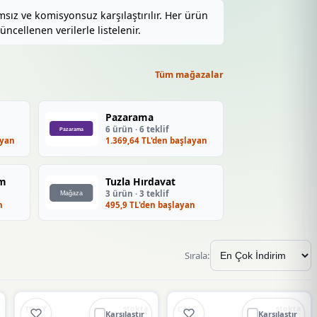
ız ve komisyonsuz karşılaştırılır. Her ürün
üncellenen verilerle listelenir.
Tüm mağazalar
Pazarama
6 ürün · 6 teklif
ayan
1.369,64 TL'den başlayan
om
Tuzla Hırdavat
3 ürün · 3 teklif
n
495,9 TL'den başlayan
Sırala:
🔥
%44 DÜŞTÜ
🔥
%52 DÜŞTÜ
%44
%52
TROY
CMC
stokta
stokta
Karşılaştır
Karşılaştır