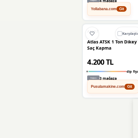
4 mağaza
Yollabana.com
Git
TROY
(1)
Vivastar
(1)
🔥
%20 DÜŞT
%20
ATLAS
stok
Karşılaştı
Walmag
(1)
Atlas ATSK 1 Ton Dikey
Saç Kapma
4.200 TL
dip fiy
3 mağaza
Pusulamakine.com
Git