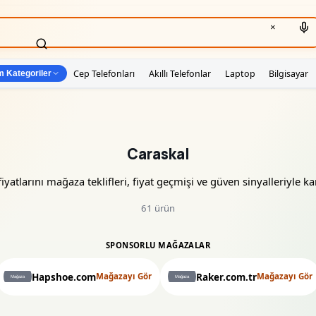
×
Cep Telefonları
Akıllı Telefonlar
Laptop
Bilgisayar
 Kategoriler
Caraskal
iyatlarını mağaza teklifleri, fiyat geçmişi ve güven sinyalleriyle kar
61 ürün
SPONSORLU MAĞAZALAR
Hapshoe.com
Raker.com.tr
Mağazayı Gör
Mağazayı Gör