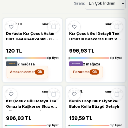
Sırala:
🔥
%66 DÜŞTÜ
🔥
%24 DÜŞTÜ
%66
%24
DEFACTO
KIZ
sınırlı stok
sınırlı stok
DeFacto Kız Çocuk Askılı
Kiz Çocuk Gul Detayli Tek
Bluz C4466A824SM - 8 - 9
Omuzlu Kaskorse Bluz Ve
Yaş - Turuncu-OG307
Dijital Baskili Beyaz Alt Ust
Takim
120 TL
996,93 TL
dip fiyat
dip fiyat
2 mağaza
2 mağaza
Amazon.com.tr
Pazarama
Git
Git
🔥
%24 DÜŞTÜ
🔥
%20 DÜŞTÜ
%24
%20
KIZ
KOTON,
sınırlı stok
sınırlı stok
Kız Çocuk Gül Detaylı Tek
Koton Crop Bluz Fiyonklu
Omuzlu Kaşkorse Bluz ve
Balon Kollu Büzgü Detaylı
Dijital Baskılı Mavi Alt Üst
Takım
996,93 TL
159,59 TL
dip fiyat
dip fiyat