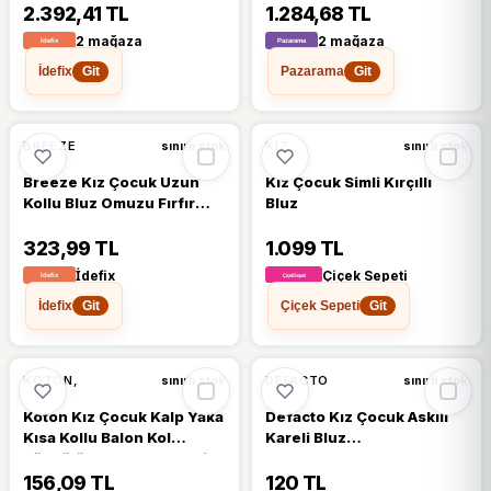
Alt Üst Takım
Alt Üst Takım
2.392,41 TL
1.284,68 TL
2 mağaza
2 mağaza
İdefix
Pazarama
Git
Git
BREEZE
KIZ
sınırlı stok
sınırlı stok
Breeze Kız Çocuk Uzun
Kız Çocuk Simli Kırçıllı
Kollu Bluz Omuzu Fırfır
Bluz
Detaylı 2-6 Yaş, Pudra
323,99 TL
1.099 TL
İdefix
Çiçek Sepeti
İdefix
Çiçek Sepeti
Git
Git
KOTON,
DEFACTO
sınırlı stok
sınırlı stok
Koton Kız Çocuk Kalp Yaka
Defacto Kız Çocuk Askılı
Kısa Kollu Balon Kol
Kareli Bluz
Büzgülü Baskılı Bluz, Bej
C2301A824SMPN334
(057), 6/7 Yaş
Pembe
156,09 TL
120 TL