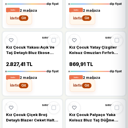
dip fiyat
dip fiyat
2 mağaza
2 mağaza
İdefix
İdefix
Git
Git
%8
%8
KIZ
KIZ
sınırlı stok
sınırlı stok
Kız Çocuk Yakası Açık Ve
Kız Çocuk Yatay Çizgiler
Taş Detaylı Bluz Ekose
Kolsuz Omuzları Fırfırlı
Çizgi Blazer Ceket Kemerli
Bluz Pötikare Kumaş
Taba Alt Üst Takım
Pantolon Pembe Alt Üst
2.827,41 TL
869,91 TL
Takım
dip fiyat
dip fiyat
2 mağaza
2 mağaza
İdefix
İdefix
Git
Git
%5
KIZ
KIZ
sınırlı stok
sınırlı stok
Kız Çocuk Çiçek Broş
Kız Çocuk Palyaço Yaka
Detaylı Blazer Ceket Halter
Kolsuz Bluz Taş Düğme
Yaka Taş Detaylı Bluz Krem
Detaylı Blazer Ceket Pudra