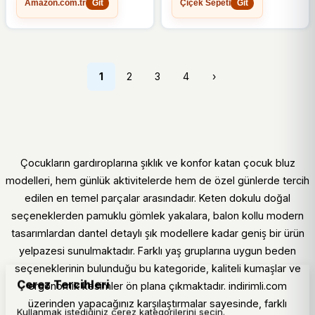
Amazon.com.tr
Çiçek Sepeti
Git
Git
1
2
3
4
›
Çocukların gardıroplarına şıklık ve konfor katan çocuk bluz
modelleri, hem günlük aktivitelerde hem de özel günlerde tercih
edilen en temel parçalar arasındadır. Keten dokulu doğal
seçeneklerden pamuklu gömlek yakalara, balon kollu modern
tasarımlardan dantel detaylı şık modellere kadar geniş bir ürün
yelpazesi sunulmaktadır. Farklı yaş gruplarına uygun beden
seçeneklerinin bulunduğu bu kategoride, kaliteli kumaşlar ve
Çerez Tercihleri
ergonomik kesimler ön plana çıkmaktadır. indirimli.com
üzerinden yapacağınız karşılaştırmalar sayesinde, farklı
Kullanmak istediğiniz çerez kategorilerini seçin.