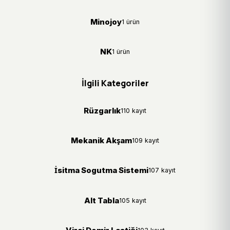
Minojoy
1 ürün
NK
1 ürün
İlgili Kategoriler
Rüzgarlık
110 kayıt
Mekanik Akşam
109 kayıt
İsitma Sogutma Sistemi
107 kayıt
Alt Tabla
105 kayıt