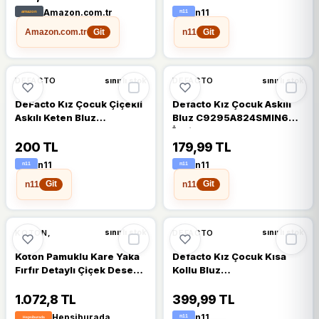
Amazon.com.tr
n11
Amazon.com.tr
n11
Git
Git
DEFACTO
DEFACTO
sınırlı stok
sınırlı stok
DeFacto Kız Çocuk Çiçekli
Defacto Kız Çocuk Askılı
Askılı Keten Bluz
Bluz C9295A824SMIN69
E0745A825SMBK27
İndigo
200 TL
179,99 TL
n11
n11
n11
n11
Git
Git
KOTON,
DEFACTO
sınırlı stok
sınırlı stok
Koton Pamuklu Kare Yaka
Defacto Kız Çocuk Kısa
Fırfır Detaylı Çiçek Desenli
Kollu Bluz
Crop Bluz - Ekru - 9 - 10
E6853a825smpn450
Yaş
Pembe
1.072,8 TL
399,99 TL
Hepsiburada
n11