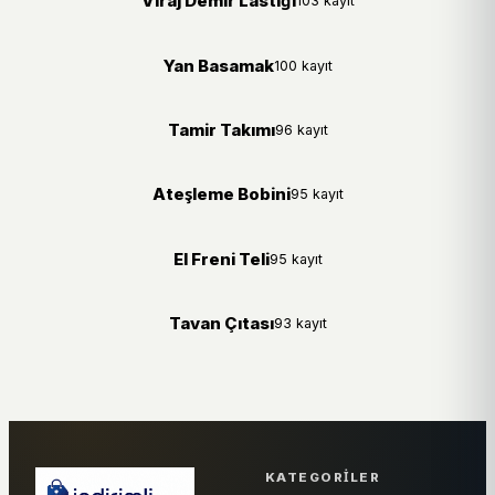
Viraj Demir Lastiği
103 kayıt
Yan Basamak
100 kayıt
Tamir Takımı
96 kayıt
Ateşleme Bobini
95 kayıt
El Freni Teli
95 kayıt
Tavan Çıtası
93 kayıt
KATEGORILER