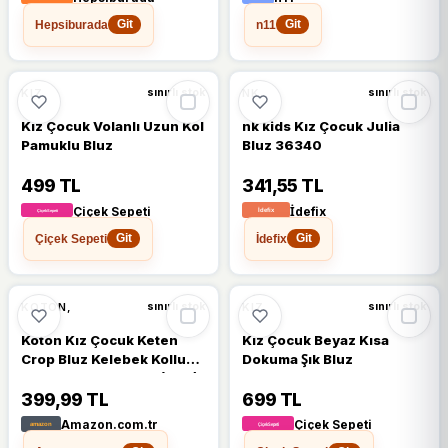
Hepsiburada
n11
Git
Git
KIZ
NK
sınırlı stok
sınırlı stok
Kız Çocuk Volanlı Uzun Kol
nk kids Kız Çocuk Julia
Pamuklu Bluz
Bluz 36340
499 TL
341,55 TL
Çiçek Sepeti
İdefix
Çiçek Sepeti
İdefix
Git
Git
KOTON,
KIZ
sınırlı stok
sınırlı stok
Koton Kız Çocuk Keten
Kız Çocuk Beyaz Kısa
Crop Bluz Kelebek Kollu
Dokuma Şık Bluz
Kare Yaka, Turuncu (208),
9/10 Yaş
399,99 TL
699 TL
Amazon.com.tr
Çiçek Sepeti