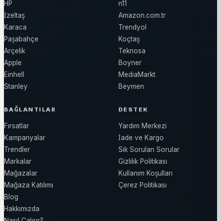
HP
n11
İzeltaş
Amazon.com.tr
Karaca
Trendyol
Paşabahçe
Koçtaş
Arçelik
Teknosa
Apple
Boyner
Einhell
MediaMarkt
Stanley
Beymen
BAĞLANTILAR
DESTEK
Fırsatlar
Yardım Merkezi
Kampanyalar
İade ve Kargo
Trendler
Sık Sorulan Sorular
Markalar
Gizlilik Politikası
Mağazalar
Kullanım Koşulları
Mağaza Katılımı
Çerez Politikası
Blog
Hakkımızda
Nasıl Çalışır?