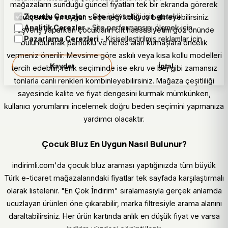
mağazaların sunduğu güncel fiyatları tek bir ekranda görerek
Zorunlu Çerezler
- Site işlevselliği için gerekli
bütçenize en uygun seçeneği kolayca belirleyebilirsiniz.
Analitik Çerezler
- Site performansını ölçmek için
Alışveriş yaparken çocukların cilt hassasiyetini göz önünde
Pazarlama Çerezleri
- Kişiselleştirilmiş reklamlar için
bulundurarak pamuklu ve nefes alan kumaşlara öncelik
vermeniz önerilir. Mevsime göre askılı veya kısa kollu modelleri
Kaydet
İptal
tercih edebilir, renk seçiminde ise ekru ve bej gibi zamansız
tonlarla canlı renkleri kombinleyebilirsiniz. Mağaza çeşitliliği
sayesinde kalite ve fiyat dengesini kurmak mümkünken,
kullanıcı yorumlarını incelemek doğru beden seçimini yapmanıza
yardımcı olacaktır.
Çocuk Bluz En Uygun Nasıl Bulunur?
indirimli.com'da çocuk bluz araması yaptığınızda tüm büyük
Türk e-ticaret mağazalarındaki fiyatlar tek sayfada karşılaştırmalı
olarak listelenir. "En Çok İndirim" sıralamasıyla gerçek anlamda
ucuzlayan ürünleri öne çıkarabilir, marka filtresiyle arama alanını
daraltabilirsiniz. Her ürün kartında anlık en düşük fiyat ve varsa