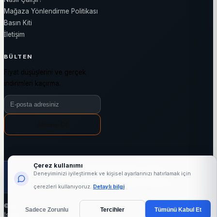
Mağaza Yönlendirme Politikası
Basın Kiti
İletişim
BÜLTEN
Fiyat düşüşlerini ve gerçek
indirimleri kaçırma.
Bülten e-posta adresiniz
Abone Ol
Çerez kullanımı
1000+
25954+
3144+
7/24
Deneyiminizi iyileştirmek ve kişisel ayarlarınızı hatırlamak için
aktif mağaza
marka
kategori
fiyat takibi
çerezleri kullanıyoruz.
Detaylı bilgi
© 2026 indirimli.com - Tüm hakları saklıdır.
Sadece Zorunlu
Tercihler
Tümünü Kabul Et
İşleten: Ajans11 LLC (ABD) · Hizmet bölgesi: Türkiye