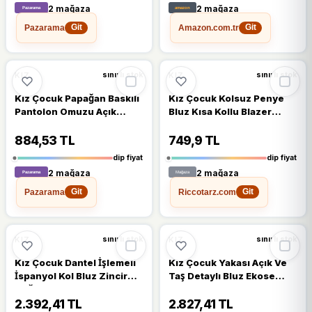
2 mağaza
2 mağaza
Pazarama
Amazon.com.tr
Git
Git
%19
%15
KIZ
KIZ
sınırlı stok
sınırlı stok
Kız Çocuk Papağan Baskılı
Kız Çocuk Kolsuz Penye
Pantolon Omuzu Açık
Bluz Kısa Kollu Blazer
Balon Kol Detaylı Fuşya
Ceket Şapkalı Saks Mavisi
Bluz Alt Üst Takım
Şortlu Takım
884,53 TL
749,9 TL
dip fiyat
dip fiyat
2 mağaza
2 mağaza
Pazarama
Riccotarz.com
Git
Git
%12
%8
KIZ
KIZ
sınırlı stok
sınırlı stok
Kız Çocuk Dantel İşlemeli
Kız Çocuk Yakası Açık Ve
İspanyol Kol Bluz Zincir
Taş Detaylı Bluz Ekose
Düğme Detaylı Blazer
Çizgi Blazer Ceket Kemerli
Ceket Krem Alt Üst Takım
Siyah Alt Üst Takım
2.392,41 TL
2.827,41 TL