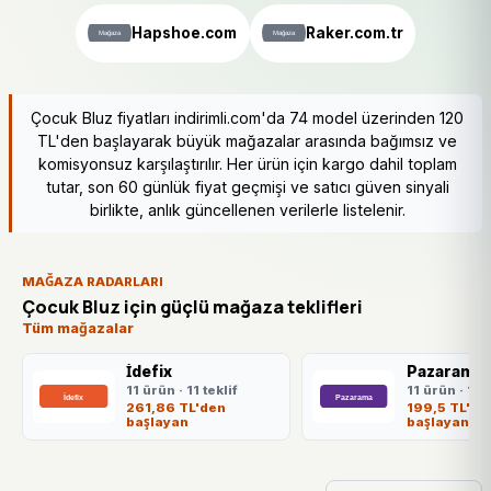
Hapshoe.com
Raker.com.tr
Çocuk Bluz fiyatları indirimli.com'da 74 model üzerinden 120
TL'den başlayarak büyük mağazalar arasında bağımsız ve
komisyonsuz karşılaştırılır. Her ürün için kargo dahil toplam
tutar, son 60 günlük fiyat geçmişi ve satıcı güven sinyali
birlikte, anlık güncellenen verilerle listelenir.
MAĞAZA RADARLARI
Çocuk Bluz için güçlü mağaza teklifleri
Tüm mağazalar
İdefix
Pazarama
11 ürün · 11 teklif
11 ürün · 11 t
261,86 TL'den
199,5 TL'de
başlayan
başlayan