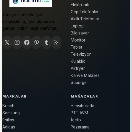
Elektronik
Cep Telefonları
Türkiye merkezli fiyat
Akıllı Telefonlar
karşılaştırma, fiyat alarmı ve
Laptop
gerçek indirim keşif platformu.
Bilgisayar
Monitör
Tablet
Televizyon
Kulaklık
Airfryer
Kahve Makinesi
Süpürge
MARKALAR
MAĞAZALAR
Bosch
Hepsiburada
Samsung
PTT AVM
Philips
İdefix
Adidas
Pazarama