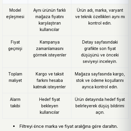
Model
Aynı ürünün farklı
Ürün adı, marka, varyant
eşleşmesi
mağaza fiyatını
ve teknik özellikleri aynı mı
karşılaştıran
kontrol edin.
kullanıcılar
Fiyat
Kampanya
Detay sayfasındaki
geçmişi
zamanlamasını
grafikte son fiyat
görmek isteyenler
düşüşünü ve önceki
seviyeyi inceleyin.
Toplam
Kargo ve taksit
Mağaza sayfasında kargo,
maliyet
farkını hesaba
stok ve ödeme koşullarını
katmak isteyenler
ayrıca kontrol edin.
Alarm
Hedef fiyat
Ürün detayında hedef fiyat
takibi
bekleyen
belirleyerek düşüş bildirimi
kullanıcılar
açın.
Filtreyi önce marka ve fiyat aralığına göre daraltın.