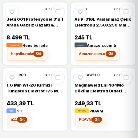
JETII
ASSAN
sınırlı stok
sınırlı stok
Jetıı 001 Profesyonel 3'ü 1
As P-316L Paslanmaz Çelik
Arada Gazsız Gazaltı &
Elektrodu 2.50X250 Mm
Elektrot Kaynak Makinesi
(10 Adet)
(350 Amper)
8.499 TL
245 TL
Hepsiburada
Amazon.com.tr
Hepsiburada
Amazon.com.tr
Git
Git
ELEKTROT
MAGMAWELD
sınırlı stok
sınırlı stok
1,6 Mm Wt-20 Kırmızı
Magmaweld Enı 404Mo
Tungsten Elektrot 175 Mm
Döküm Elektrod (Adet)
Trafimet Adet Fiyatı
2,50X300mm
433,39 TL
249,33 TL
n11
PttAVM
n11
PttAVM
Git
Git