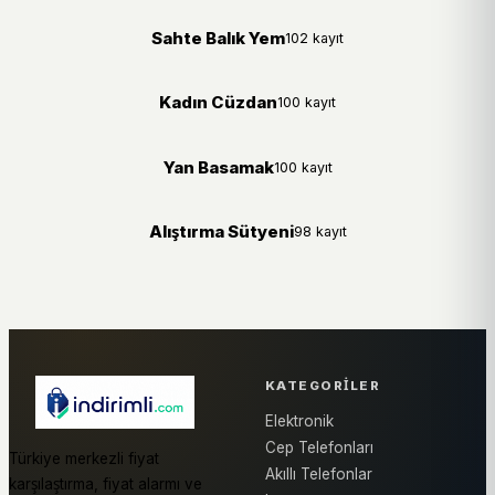
Sahte Balık Yem
102 kayıt
Kadın Cüzdan
100 kayıt
Yan Basamak
100 kayıt
Alıştırma Sütyeni
98 kayıt
KATEGORILER
Elektronik
Cep Telefonları
Türkiye merkezli fiyat
Akıllı Telefonlar
karşılaştırma, fiyat alarmı ve