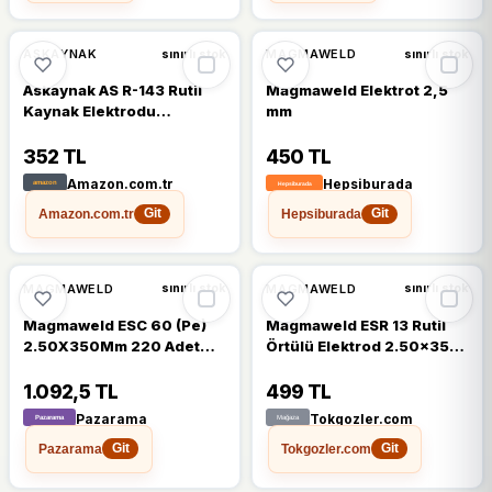
ASKAYNAK
MAGMAWELD
sınırlı stok
sınırlı stok
Askaynak AS R-143 Rutil
Magmaweld Elektrot 2,5
Kaynak Elektrodu
mm
2.50x350
352 TL
450 TL
Amazon.com.tr
Hepsiburada
Amazon.com.tr
Hepsiburada
Git
Git
MAGMAWELD
MAGMAWELD
sınırlı stok
sınırlı stok
Magmaweld ESC 60 (Pe)
Magmaweld ESR 13 Rutil
2.50X350Mm 220 Adet
Örtülü Elektrod 2.50x350
Selülozik Elektrod
mm - 100 Adet -
11101HQAM1
1.092,5 TL
499 TL
Pazarama
Tokgozler.com
Pazarama
Tokgozler.com
Git
Git