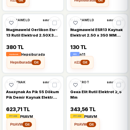
n11
Hepsiburada
Git
Git
MAGMAWELD
MAGMAWELD
sınırlı stok
sınırlı stok
Magmaweld Oerlikon Esr-
Magmaweld ESR13 Kaynak
13 Rutil Elektrod 2.50X350
Elektrot 2.50 x 350 MM
mm Profesyonel Seviye
10'lu
Yüksek Performans 100'lü
380 TL
130 TL
Paket
Hepsiburada
n11
Hepsiburada
n11
Git
Git
ASKAYNAK
ELEKTROT
sınırlı stok
sınırlı stok
Askaynak As Pik 55 Döküm
Geka Elit Rutil Elektrot 2,5
Pik Demir Kaynak Elektrod
Mm
2,5 Mm 30 Cm 5 Çubuk
623,71 TL
343,56 TL
PttAVM
PttAVM
PttAVM
PttAVM
Git
Git