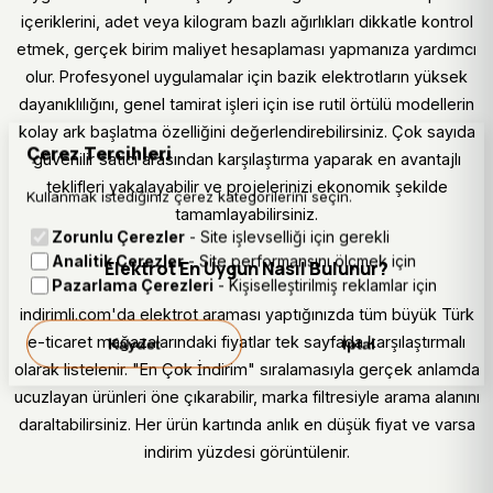
içeriklerini, adet veya kilogram bazlı ağırlıkları dikkatle kontrol
etmek, gerçek birim maliyet hesaplaması yapmanıza yardımcı
olur. Profesyonel uygulamalar için bazik elektrotların yüksek
dayanıklılığını, genel tamirat işleri için ise rutil örtülü modellerin
kolay ark başlatma özelliğini değerlendirebilirsiniz. Çok sayıda
Çerez Tercihleri
güvenilir satıcı arasından karşılaştırma yaparak en avantajlı
teklifleri yakalayabilir ve projelerinizi ekonomik şekilde
Kullanmak istediğiniz çerez kategorilerini seçin.
tamamlayabilirsiniz.
Zorunlu Çerezler
- Site işlevselliği için gerekli
Analitik Çerezler
- Site performansını ölçmek için
Elektrot En Uygun Nasıl Bulunur?
Pazarlama Çerezleri
- Kişiselleştirilmiş reklamlar için
indirimli.com'da elektrot araması yaptığınızda tüm büyük Türk
e-ticaret mağazalarındaki fiyatlar tek sayfada karşılaştırmalı
Kaydet
İptal
olarak listelenir. "En Çok İndirim" sıralamasıyla gerçek anlamda
ucuzlayan ürünleri öne çıkarabilir, marka filtresiyle arama alanını
daraltabilirsiniz. Her ürün kartında anlık en düşük fiyat ve varsa
indirim yüzdesi görüntülenir.