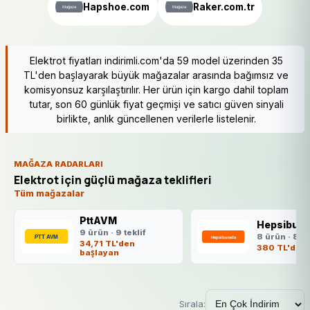
Hapshoe.com
Raker.com.tr
Elektrot fiyatları indirimli.com'da 59 model üzerinden 35
TL'den başlayarak büyük mağazalar arasında bağımsız ve
komisyonsuz karşılaştırılır. Her ürün için kargo dahil toplam
tutar, son 60 günlük fiyat geçmişi ve satıcı güven sinyali
birlikte, anlık güncellenen verilerle listelenir.
MAĞAZA RADARLARI
Elektrot için güçlü mağaza teklifleri
Tüm mağazalar
PttAVM
Hepsibura
9 ürün · 9 teklif
8 ürün · 8 te
34,71 TL'den
380 TL'den 
başlayan
Sırala: