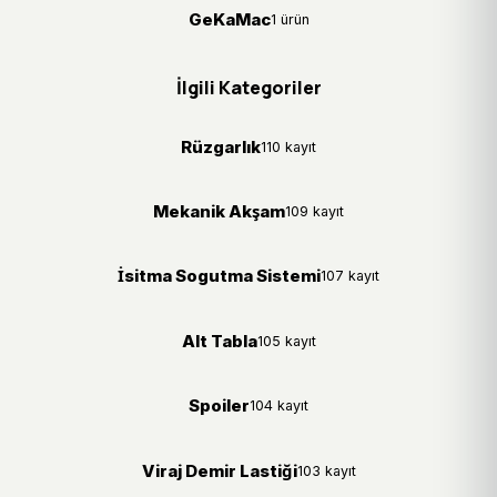
GeKaMac
1 ürün
İlgili Kategoriler
Rüzgarlık
110 kayıt
Mekanik Akşam
109 kayıt
İsitma Sogutma Sistemi
107 kayıt
Alt Tabla
105 kayıt
Spoiler
104 kayıt
Viraj Demir Lastiği
103 kayıt