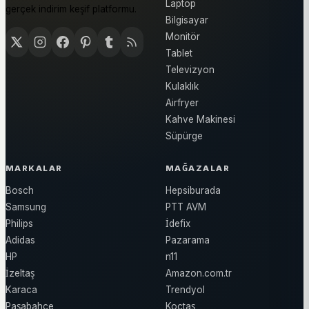
Laptop
gerçek indirim keşif platformu.
Bilgisayar
Monitör
Tablet
Televizyon
Kulaklık
Airfryer
Kahve Makinesi
Süpürge
MARKALAR
MAĞAZALAR
Bosch
Hepsiburada
Samsung
PTT AVM
Philips
İdefix
Adidas
Pazarama
HP
n11
İzeltaş
Amazon.com.tr
Karaca
Trendyol
Paşabahçe
Koçtaş