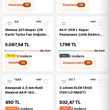
Pazarama
Pazarama
Git
Git
%12
%11
STILMAX
AS
sınırlı stok
sınırlı stok
Stilmax 201 Amper Çift
As P-309 L Süper
Kartlı Turbo Fan Soğutmalı
Paslanmaz Çelik Elektrodu
Dijital Invertör Kaynak
3.25 X 300
Makinesi ve Magmaweld
5.067,54 TL
1.799 TL
Elektrot Set
dip fiyat
dip fiyat
2 mağaza
2 mağaza
PttAVM
Amazon.com.tr
Git
Git
ASKAYNAK
ELEKTROT
sınırlı stok
sınırlı stok
Askaynak 2,5 mm Rutil
2.50mm ELEKTROD
Elektrot AS R-143
(100'LÜ PAKET)
Endüstriyel Kalite ve
Ergonomik Tasarım
450 TL
502,47 TL
2 mağaza
2 mağaza