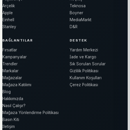
Arçelik
Teknosa
Apple
Boyner
Einhell
MediaMarkt
Stanley
D&R
BAĞLANTILAR
DESTEK
Fırsatlar
Yardım Merkezi
Kampanyalar
İade ve Kargo
Trendler
Sık Sorulan Sorular
Markalar
Gizlilik Politikası
Mağazalar
Kullanım Koşulları
Mağaza Katılımı
Çerez Politikası
Blog
Hakkımızda
Nasıl Çalışır?
Mağaza Yönlendirme Politikası
Basın Kiti
İletişim