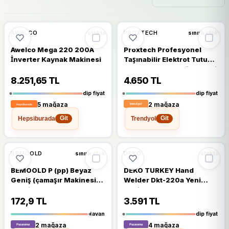
🔥
%20 DÜŞTÜ
%20
%18
AWELCO
PROXTECH
stokta
sınırlı stok
Awelco Mega 220 200A
Proxtech Profesyonel
İnverter Kaynak Makinesi
Taşınabilir Elektrot Tutucu
200 Amper Lcd Göstergeli
İnvertörtaşınabilir Kaynak
8.251,65 TL
4.650 TL
Makinesi
dip fiyat
dip fiyat
5 mağaza
2 mağaza
Hepsiburada
Trendyol
Git
Git
%16
%14
BEMOOLD
DEKO
sınırlı stok
stokta
BEMOOLD P (pp) Beyaz
DEKO TURKEY Hand
Geniş (çamaşır Makinesi)-
Welder Dkt-220a Yeni
plastik Kaynak Elektrot
Nesil Tabanca Kaynak
Makinası Invertör Elektrot
172,9 TL
3.591 TL
Kaynak Makinesi Seti
tavan
dip fiyat
2 mağaza
4 mağaza