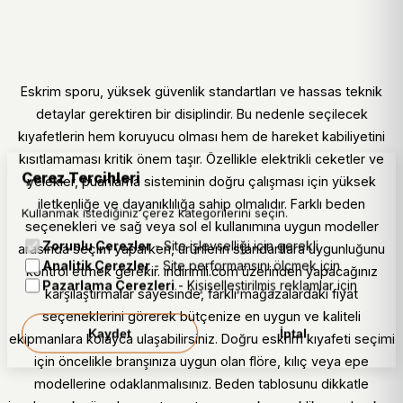
Eskrim sporu, yüksek güvenlik standartları ve hassas teknik
detaylar gerektiren bir disiplindir. Bu nedenle seçilecek
kıyafetlerin hem koruyucu olması hem de hareket kabiliyetini
kısıtlamaması kritik önem taşır. Özellikle elektrikli ceketler ve
Çerez Tercihleri
yelekler, puanlama sisteminin doğru çalışması için yüksek
iletkenliğe ve dayanıklılığa sahip olmalıdır. Farklı beden
Kullanmak istediğiniz çerez kategorilerini seçin.
seçenekleri ve sağ veya sol el kullanımına uygun modeller
Zorunlu Çerezler
- Site işlevselliği için gerekli
arasında seçim yaparken, ürünlerin standartlara uygunluğunu
Analitik Çerezler
- Site performansını ölçmek için
kontrol etmek gerekir. indirimli.com üzerinden yapacağınız
Pazarlama Çerezleri
- Kişiselleştirilmiş reklamlar için
karşılaştırmalar sayesinde, farklı mağazalardaki fiyat
seçeneklerini görerek bütçenize en uygun ve kaliteli
Kaydet
İptal
ekipmanlara kolayca ulaşabilirsiniz. Doğru eskrim kıyafeti seçimi
için öncelikle branşınıza uygun olan flöre, kılıç veya epe
modellerine odaklanmalısınız. Beden tablosunu dikkatle