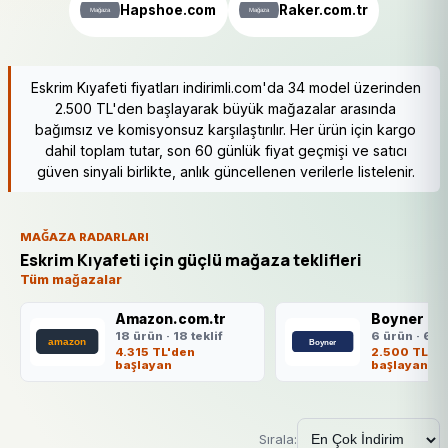
Hapshoe.com
Raker.com.tr
Eskrim Kıyafeti fiyatları indirimli.com'da 34 model üzerinden
2.500 TL'den başlayarak büyük mağazalar arasında
bağımsız ve komisyonsuz karşılaştırılır. Her ürün için kargo
dahil toplam tutar, son 60 günlük fiyat geçmişi ve satıcı
güven sinyali birlikte, anlık güncellenen verilerle listelenir.
MAĞAZA RADARLARI
Eskrim Kıyafeti için güçlü mağaza teklifleri
Tüm mağazalar
Amazon.com.tr
Boyner
18 ürün · 18 teklif
6 ürün · 6 te
4.315 TL'den
2.500 TL'de
başlayan
başlayan
Sırala: