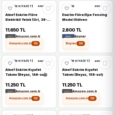
ESKRIM KIYAFETI
ESKRIM
sınırlı stok
sınırlı stok
Albef Eskrim Flöre
Eskrim Flöre/Epe Fencing
Elektrikli Yelek (Gri, 38-
Model Eldiven
sol)
11.650 TL
2.800 TL
Amazon.com.tr
Boyner
Amazon.com.tr
Boyner
Git
Git
ESKRIM KIYAFETI
ESKRIM KIYAFETI
sınırlı stok
sınırlı stok
Albef Eskrim Kıyafet
Albef Eskrim Kıyafet
Takımı (Beyaz, 146-sağ)
Takımı (Beyaz, 158-sol)
11.250 TL
11.250 TL
Amazon.com.tr
Amazon.com.tr
Amazon.com.tr
Amazon.com.tr
Git
Git