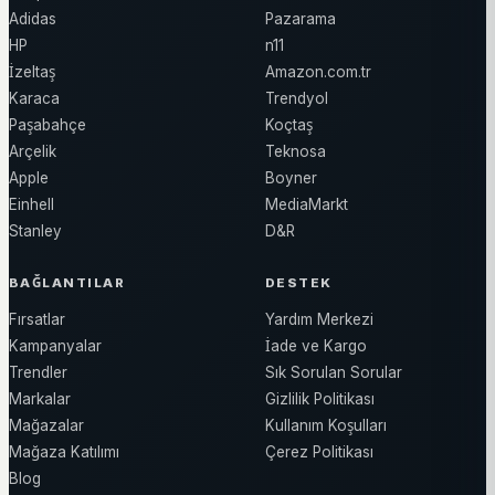
Adidas
Pazarama
HP
n11
İzeltaş
Amazon.com.tr
Karaca
Trendyol
Paşabahçe
Koçtaş
Arçelik
Teknosa
Apple
Boyner
Einhell
MediaMarkt
Stanley
D&R
BAĞLANTILAR
DESTEK
Fırsatlar
Yardım Merkezi
Kampanyalar
İade ve Kargo
Trendler
Sık Sorulan Sorular
Markalar
Gizlilik Politikası
Mağazalar
Kullanım Koşulları
Mağaza Katılımı
Çerez Politikası
Blog