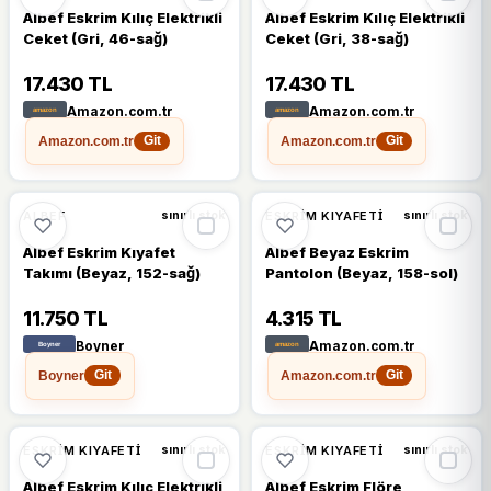
Albef Eskrim Kılıç Elektrikli
Albef Eskrim Kılıç Elektrikli
Ceket (Gri, 46-sağ)
Ceket (Gri, 38-sağ)
17.430 TL
17.430 TL
Amazon.com.tr
Amazon.com.tr
Amazon.com.tr
Amazon.com.tr
Git
Git
ALBEF
ESKRIM KIYAFETI
sınırlı stok
sınırlı stok
Albef Eskrim Kıyafet
Albef Beyaz Eskrim
Takımı (Beyaz, 152-sağ)
Pantolon (Beyaz, 158-sol)
11.750 TL
4.315 TL
Boyner
Amazon.com.tr
Boyner
Amazon.com.tr
Git
Git
ESKRIM KIYAFETI
ESKRIM KIYAFETI
sınırlı stok
sınırlı stok
Albef Eskrim Kılıç Elektrikli
Albef Eskrim Flöre