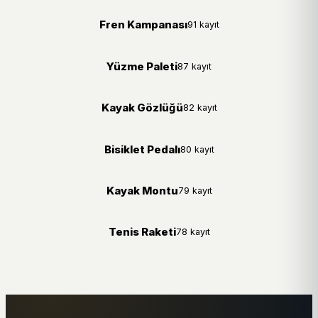
Fren Kampanası
91 kayıt
Yüzme Paleti
87 kayıt
Kayak Gözlüğü
82 kayıt
Bisiklet Pedalı
80 kayıt
Kayak Montu
79 kayıt
Tenis Raketi
78 kayıt