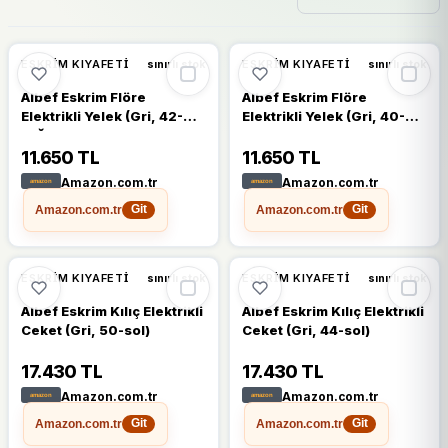
ESKRIM KIYAFETI
ESKRIM KIYAFETI
sınırlı stok
sınırlı stok
Albef Eskrim Flöre
Albef Eskrim Flöre
Elektrikli Yelek (Gri, 42-
Elektrikli Yelek (Gri, 40-
sağ)
sol)
11.650 TL
11.650 TL
Amazon.com.tr
Amazon.com.tr
Amazon.com.tr
Amazon.com.tr
Git
Git
ESKRIM KIYAFETI
ESKRIM KIYAFETI
sınırlı stok
sınırlı stok
Albef Eskrim Kılıç Elektrikli
Albef Eskrim Kılıç Elektrikli
Ceket (Gri, 50-sol)
Ceket (Gri, 44-sol)
17.430 TL
17.430 TL
Amazon.com.tr
Amazon.com.tr
Amazon.com.tr
Amazon.com.tr
Git
Git