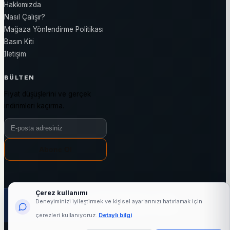
Hakkımızda
Nasıl Çalışır?
Mağaza Yönlendirme Politikası
Basın Kiti
İletişim
BÜLTEN
Fiyat düşüşlerini ve gerçek
indirimleri kaçırma.
Bülten e-posta adresiniz
Abone Ol
Çerez kullanımı
1000+
25863+
3144+
7/24
Deneyiminizi iyileştirmek ve kişisel ayarlarınızı hatırlamak için
aktif mağaza
marka
kategori
fiyat takibi
çerezleri kullanıyoruz.
Detaylı bilgi