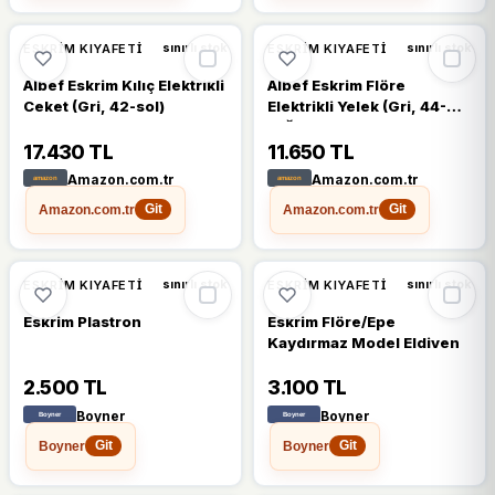
ESKRIM KIYAFETI
ESKRIM KIYAFETI
sınırlı stok
sınırlı stok
Albef Eskrim Kılıç Elektrikli
Albef Eskrim Flöre
Ceket (Gri, 42-sol)
Elektrikli Yelek (Gri, 44-
sağ)
17.430 TL
11.650 TL
Amazon.com.tr
Amazon.com.tr
Amazon.com.tr
Amazon.com.tr
Git
Git
ESKRIM KIYAFETI
ESKRIM KIYAFETI
sınırlı stok
sınırlı stok
Eskrim Plastron
Eskrim Flöre/Epe
Kaydırmaz Model Eldiven
2.500 TL
3.100 TL
Boyner
Boyner
Boyner
Boyner
Git
Git