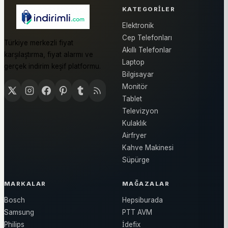
KATEGORILER
Elektronik
Cep Telefonları
Türkiye merkezli fiyat
Akıllı Telefonlar
karşılaştırma, fiyat alarmı ve
Laptop
gerçek indirim keşif platformu.
Bilgisayar
Monitör
Tablet
Televizyon
Kulaklık
Airfryer
Kahve Makinesi
Süpürge
MARKALAR
MAĞAZALAR
Bosch
Hepsiburada
Samsung
PTT AVM
Philips
İdefix