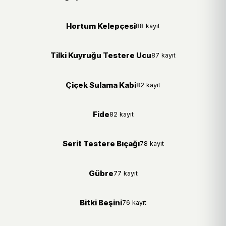
Hortum Kelepçesi
88 kayıt
Tilki Kuyruğu Testere Ucu
87 kayıt
Çiçek Sulama Kabi
82 kayıt
Fide
82 kayıt
Serit Testere Bıçağı
78 kayıt
Gübre
77 kayıt
Bitki Beşini
76 kayıt