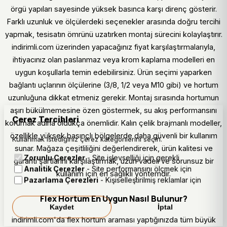
örgü yapıları sayesinde yüksek basınca karşı direnç gösterir.
Farklı uzunluk ve ölçülerdeki seçenekler arasında doğru tercihi
yapmak, tesisatın ömrünü uzatırken montaj sürecini kolaylaştırır.
indirimli.com üzerinden yapacağınız fiyat karşılaştırmalarıyla,
ihtiyacınız olan paslanmaz veya krom kaplama modelleri en
uygun koşullarla temin edebilirsiniz. Ürün seçimi yaparken
bağlantı uçlarının ölçülerine (3/8, 1/2 veya M10 gibi) ve hortum
uzunluğuna dikkat etmeniz gerekir. Montaj sırasında hortumun
aşırı bükülmemesine özen göstermek, su akış performansını
Çerez Tercihleri
korumak adına oldukça önemlidir. Kalın çelik brajmanlı modeller,
özellikle yüksek basınçlı bölgelerde daha güvenli bir kullanım
Kullanmak istediğiniz çerez kategorilerini seçin.
sunar. Mağaza çeşitliliğini değerlendirerek, ürün kalitesi ve
Zorunlu Çerezler
- Site işlevselliği için gerekli
garanti şartlarını karşılaştırmak, uzun vadeli ve sorunsuz bir
Analitik Çerezler
- Site performansını ölçmek için
kullanım için en sağlıklı yöntemdir.
Pazarlama Çerezleri
- Kişiselleştirilmiş reklamlar için
Flex Hortum En Uygun Nasıl Bulunur?
Kaydet
İptal
indirimli.com'da flex hortum araması yaptığınızda tüm büyük