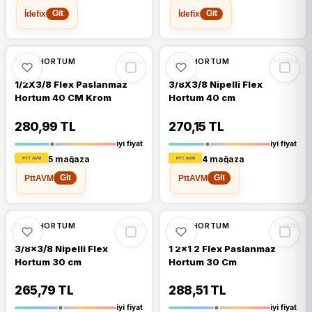
İdefix
İdefix
Git
Git
🔥
%35 DÜŞTÜ
🔥
%32 DÜŞTÜ
%35
%32
FLEX HORTUM
FLEX HORTUM
stokta
stokta
1/2X3/8 Flex Paslanmaz
3/8X3/8 Nipelli Flex
Hortum 40 CM Krom
Hortum 40 cm
280,99 TL
270,15 TL
iyi fiyat
iyi fiyat
5 mağaza
4 mağaza
PttAVM
PttAVM
Git
Git
🔥
%35 DÜŞTÜ
🔥
%26 DÜŞTÜ
%35
%26
FLEX HORTUM
FLEX HORTUM
stokta
stokta
3/8x3/8 Nipelli Flex
1 2x1 2 Flex Paslanmaz
Hortum 30 cm
Hortum 30 Cm
265,79 TL
288,51 TL
iyi fiyat
iyi fiyat