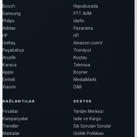
Bosch
Hepsiburada
Samsung
PTT AVM
Philips
İdefix
Adidas
Pazarama
HP
n11
İzeltaş
Amazon.com.tr
Paşabahçe
Trendyol
Arçelik
Koçtaş
Karaca
Teknosa
Apple
Boyner
Einhell
MediaMarkt
Xiaomi
D&R
BAĞLANTILAR
DESTEK
Fırsatlar
Yardım Merkezi
Kampanyalar
İade ve Kargo
Trendler
Sık Sorulan Sorular
Markalar
Gizlilik Politikası