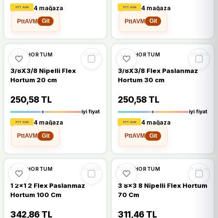
4 mağaza
4 mağaza
PttAVM
PttAVM
Git
Git
🔥
%34 DÜŞTÜ
🔥
%53 DÜŞTÜ
%34
%53
FLEX HORTUM
FLEX HORTUM
stokta
stokta
3/8X3/8 Nipelli Flex
3/8X3/8 Flex Paslanmaz
Hortum 20 cm
Hortum 30 cm
250,58 TL
250,58 TL
iyi fiyat
iyi fiyat
4 mağaza
4 mağaza
PttAVM
PttAVM
Git
Git
🔥
%44 DÜŞTÜ
🔥
%50 DÜŞTÜ
%44
%50
FLEX HORTUM
FLEX HORTUM
stokta
stokta
1 2x1 2 Flex Paslanmaz
3 8x3 8 Nipelli Flex Hortum
Hortum 100 Cm
70 Cm
342,86 TL
311,46 TL