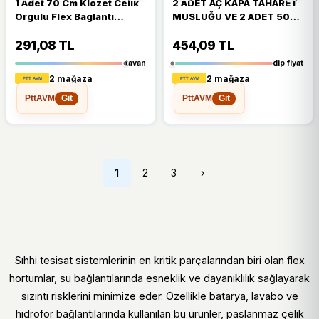
1 Adet 70 Cm Klozet Celık
2 ADET AÇ KAPA TAHARET
Orgulu Flex Baglantı
MUSLUĞU VE 2 ADET 50
Hortumu Nıpellı
CM FLEX HORTUM
291,08 TL
454,09 TL
tavan
dip fiyat
2 mağaza
2 mağaza
PttAVM
PttAVM
Git
Git
1
2
3
›
Sıhhi tesisat sistemlerinin en kritik parçalarından biri olan flex
hortumlar, su bağlantılarında esneklik ve dayanıklılık sağlayarak
sızıntı risklerini minimize eder. Özellikle batarya, lavabo ve
hidrofor bağlantılarında kullanılan bu ürünler, paslanmaz çelik