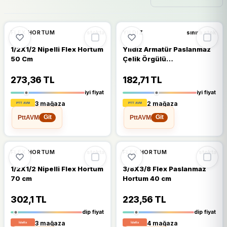
🔥
%52 DÜŞTÜ
🔥
%44 DÜŞTÜ
%52
%44
FLEX HORTUM
YILDIZ
stokta
sınırlı stok
1/2X1/2 Nipelli Flex Hortum
Yıldız Armatür Paslanmaz
50 Cm
Çelik Örgülü
Hortum,klozet,taharet
Musluğu Fleksi Bağlantı
273,36 TL
182,71 TL
Hortumu Flex 3/8-3/8 30
iyi fiyat
iyi fiyat
cm
3 mağaza
2 mağaza
PttAVM
PttAVM
Git
Git
🔥
%54 DÜŞTÜ
🔥
%56 DÜŞTÜ
%54
%56
FLEX HORTUM
FLEX HORTUM
stokta
stokta
1/2X1/2 Nipelli Flex Hortum
3/8X3/8 Flex Paslanmaz
70 cm
Hortum 40 cm
302,1 TL
223,56 TL
dip fiyat
dip fiyat
3 mağaza
4 mağaza