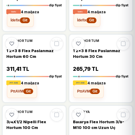
dip fiyat
dip fiyat
4 mağaza
4 mağaza
İdefix
İdefix
Git
Git
🔥
%35 DÜŞTÜ
🔥
%35 DÜŞTÜ
%35
%35
FLEX HORTUM
FLEX HORTUM
stokta
stokta
1 2x3 8 Flex Paslanmaz
1 2x3 8 Flex Paslanmaz
Hortum 60 Cm
Hortum 30 Cm
311,41 TL
265,79 TL
dip fiyat
dip fiyat
4 mağaza
4 mağaza
PttAVM
PttAVM
Git
Git
🔥
%40 DÜŞTÜ
🔥
%38 DÜŞTÜ
%40
%38
FLEX HORTUM
BATARYA
stokta
stokta
3/4X1/2 Nipelli Flex
Batarya Flex Hortum 3/8-
Hortum 100 Cm
M10 100 cm Uzun Uç