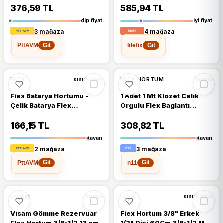
376,59 TL
585,94 TL
dip fiyat
iyi fiyat
3 mağaza
4 mağaza
PttAVM
İdefix
Git
Git
%13
%6
FLEX
FLEX HORTUM
sınırlı stok
stokta
Flex Batarya Hortumu -
1 Adet 1 Mt Klozet Celık
Çelik Batarya Flex
Orgulu Flex Baglantı
Hortumu 50 cm
Hortumu Nıpellı
166,15 TL
308,82 TL
tavan
tavan
2 mağaza
3 mağaza
PttAVM
n11
Git
Git
%8
%14
VISAM
FLEX
stokta
sınırlı stok
Visam Gömme Rezervuar
Flex Hortum 3/8" Erkek
Flex Hortum 3/8-1/2 13 cm
1/2" Dişi 60Cm 3/8-1/2 M/F