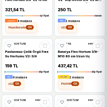
Paslanmaz Çelik Örgülü 2
Adet Sıcak Soğuk Renkli
321,54 TL
250 TL
iyi fiyat
tavan
4 mağaza
2 mağaza
Hepsiburada
n11
Git
Git
🔥
%32 DÜŞTÜ
%32
%11
FLEX HORTUM
BATARYA
stokta
sınırlı stok
Paslanmaz Çelik Örgü Flex
Batarya Flex Hortum 3/8-
Su Hortumu 1/2-3/4
M10 80 cm Uzun Uç
159 TL
437,42 TL
dip fiyat
dip fiyat
4 mağaza
2 mağaza
n11
PttAVM
Git
Git
%8
FLEX HORTUM
FLEX HORTUM
sınırlı stok
sınırlı stok