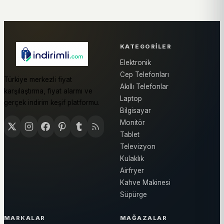
KATEGORILER
Elektronik
Cep Telefonları
Türkiye merkezli fiyat
Akıllı Telefonlar
karşılaştırma, fiyat alarmı ve
Laptop
gerçek indirim keşif platformu.
Bilgisayar
Monitör
Tablet
Televizyon
Kulaklık
Airfryer
Kahve Makinesi
Süpürge
MARKALAR
MAĞAZALAR