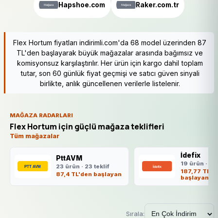
Hapshoe.com
Raker.com.tr
Flex Hortum fiyatları indirimli.com'da 68 model üzerinden 87
TL'den başlayarak büyük mağazalar arasında bağımsız ve
komisyonsuz karşılaştırılır. Her ürün için kargo dahil toplam
tutar, son 60 günlük fiyat geçmişi ve satıcı güven sinyali
birlikte, anlık güncellenen verilerle listelenir.
MAĞAZA RADARLARI
Flex Hortum için güçlü mağaza teklifleri
Tüm mağazalar
İdefix
PttAVM
19 ürün · 19 
23 ürün · 23 teklif
187,77 TL'd
87,4 TL'den başlayan
başlayan
Sırala: