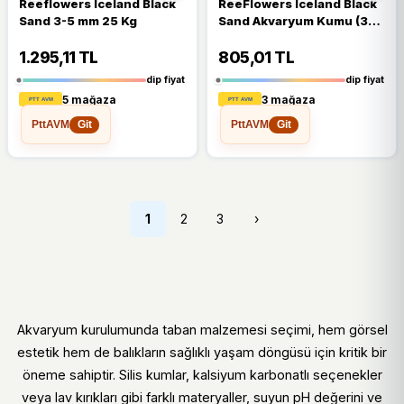
Reeflowers Iceland Black
ReeFlowers Iceland Black
Sand 3-5 mm 25 Kg
Sand Akvaryum Kumu (3-5
Mm) 7 Kg IBS7K2
1.295,11 TL
805,01 TL
dip fiyat
dip fiyat
5 mağaza
3 mağaza
PttAVM
PttAVM
Git
Git
1
2
3
›
Akvaryum kurulumunda taban malzemesi seçimi, hem görsel
estetik hem de balıkların sağlıklı yaşam döngüsü için kritik bir
öneme sahiptir. Silis kumlar, kalsiyum karbonatlı seçenekler
veya lav kırıkları gibi farklı materyaller, suyun pH değerini ve