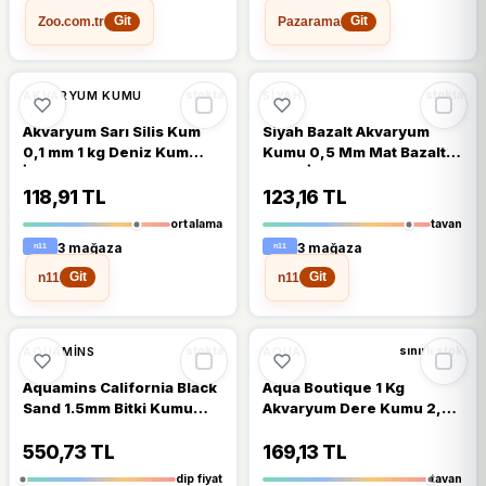
Zoo.com.tr
Pazarama
Git
Git
🔥
%27 DÜŞTÜ
🔥
%25 DÜŞTÜ
%27
%25
AKVARYUM KUMU
SIYAH
stokta
stokta
Akvaryum Sarı Silis Kum
Siyah Bazalt Akvaryum
0,1 mm 1 kg Deniz Kum
Kumu 0,5 Mm Mat Bazalt
İnce
Siyah İnce 1 Kg
118,91 TL
123,16 TL
ortalama
tavan
3 mağaza
3 mağaza
n11
n11
Git
Git
🔥
%33 DÜŞTÜ
%33
AQUAMINS
AQUA
stokta
sınırlı stok
Aquamins California Black
Aqua Boutique 1 Kg
Sand 1.5mm Bitki Kumu
Akvaryum Dere Kumu 2,5
10kg
Mm
550,73 TL
169,13 TL
dip fiyat
tavan