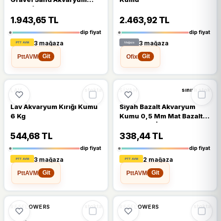
Kumu (2-4 Mm) 25 Kg
Nts25k
1.943,65 TL
2.463,92 TL
dip fiyat
dip fiyat
3 mağaza
3 mağaza
PttAVM
Ofix
Git
Git
%11
%9
LAV
SIYAH
stokta
sınırlı stok
Lav Akvaryum Kırığı Kumu
Siyah Bazalt Akvaryum
6 Kg
Kumu 0,5 Mm Mat Bazalt
Siyah 5 Kg İnce
544,68 TL
338,44 TL
dip fiyat
dip fiyat
3 mağaza
2 mağaza
PttAVM
PttAVM
Git
Git
🔥
%41 DÜŞTÜ
%41
%9
REEFLOWERS
REEFLOWERS
stokta
stokta