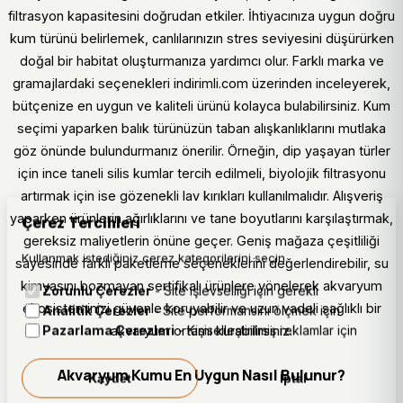
filtrasyon kapasitesini doğrudan etkiler. İhtiyacınıza uygun doğru
kum türünü belirlemek, canlılarınızın stres seviyesini düşürürken
doğal bir habitat oluşturmanıza yardımcı olur. Farklı marka ve
gramajlardaki seçenekleri indirimli.com üzerinden inceleyerek,
bütçenize en uygun ve kaliteli ürünü kolayca bulabilirsiniz. Kum
seçimi yaparken balık türünüzün taban alışkanlıklarını mutlaka
göz önünde bulundurmanız önerilir. Örneğin, dip yaşayan türler
için ince taneli silis kumlar tercih edilmeli, biyolojik filtrasyonu
artırmak için ise gözenekli lav kırıkları kullanılmalıdır. Alışveriş
yaparken ürünlerin ağırlıklarını ve tane boyutlarını karşılaştırmak,
Çerez Tercihleri
gereksiz maliyetlerin önüne geçer. Geniş mağaza çeşitliliği
Kullanmak istediğiniz çerez kategorilerini seçin.
sayesinde farklı paketleme seçeneklerini değerlendirebilir, su
kimyasını bozmayan sertifikalı ürünlere yönelerek akvaryum
Zorunlu Çerezler
- Site işlevselliği için gerekli
ekosisteminizi güvenle koruyabilir ve uzun vadeli sağlıklı bir
Analitik Çerezler
- Site performansını ölçmek için
Pazarlama Çerezleri
- Kişiselleştirilmiş reklamlar için
akvaryum ortamı kurabilirsiniz.
Akvaryum Kumu En Uygun Nasıl Bulunur?
Kaydet
İptal