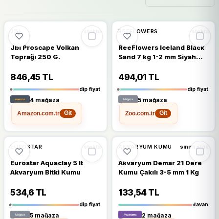
🔥
%51 DÜŞTÜ
🔥
%45 DÜŞTÜ
%51
%45
JBL
REEFLOWERS
stokta
stokta
Jbl Proscape Volkan
ReeFlowers Iceland Black
Toprağı 250 G.
Sand 7 kg 1-2 mm Siyah
Kum
846,45 TL
494,01 TL
dip fiyat
dip fiyat
4 mağaza
5 mağaza
Amazon.com.tr
Zoo.com.tr
Git
Git
🔥
%37 DÜŞTÜ
%37
%18
EUROSTAR
AKVARYUM KUMU
stokta
sınırlı stok
Eurostar Aquaclay 5 lt
Akvaryum Demar 21 Dere
Akvaryum Bitki Kumu
Kumu Çakılı 3-5 mm 1 Kg
534,6 TL
133,54 TL
dip fiyat
tavan
5 mağaza
2 mağaza