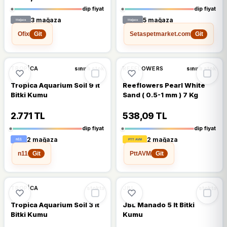
dip fiyat
dip fiyat
3 mağaza
5 mağaza
Ofix
Setaspetmarket.com
Git
Git
🔥
%21 DÜŞTÜ
🔥
%20 DÜŞTÜ
%21
%20
TROPICA
REEFLOWERS
sınırlı stok
sınırlı stok
Tropica Aquarium Soil 9 lt
Reeflowers Pearl White
Bitki Kumu
Sand ( 0.5-1 mm ) 7 Kg
2.771 TL
538,09 TL
dip fiyat
dip fiyat
2 mağaza
2 mağaza
n11
PttAVM
Git
Git
%8
%15
TROPICA
JBL
stokta
stokta
Tropica Aquarium Soil 3 lt
JBL Manado 5 lt Bitki
Bitki Kumu
Kumu