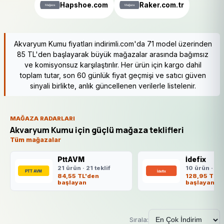
Hapshoe.com
Raker.com.tr
Akvaryum Kumu fiyatları indirimli.com'da 71 model üzerinden
85 TL'den başlayarak büyük mağazalar arasında bağımsız
ve komisyonsuz karşılaştırılır. Her ürün için kargo dahil
toplam tutar, son 60 günlük fiyat geçmişi ve satıcı güven
sinyali birlikte, anlık güncellenen verilerle listelenir.
MAĞAZA RADARLARI
Akvaryum Kumu için güçlü mağaza teklifleri
Tüm mağazalar
PttAVM
İdefix
21 ürün · 21 teklif
10 ürün · 10 
84,55 TL'den
128,95 TL'd
başlayan
başlayan
Sırala: