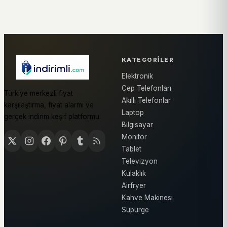
KATEGORILER
Elektronik
Cep Telefonları
Türkiye merkezli fiyat
Akıllı Telefonlar
karşılaştırma, fiyat alarmı ve
Laptop
gerçek indirim keşif platformu.
Bilgisayar
Monitör
Tablet
Televizyon
Kulaklık
Airfryer
Kahve Makinesi
Süpürge