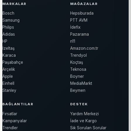
MARKALAR
MAĞAZALAR
Bosch
Hepsiburada
Samsung
PTT AVM
Philips
İdefix
Adidas
Pazarama
HP
n11
İzeltaş
Amazon.com.tr
Karaca
Trendyol
Paşabahçe
Koçtaş
Arçelik
Teknosa
Apple
Boyner
Einhell
MediaMarkt
Stanley
Beymen
BAĞLANTILAR
DESTEK
Fırsatlar
Yardım Merkezi
Kampanyalar
İade ve Kargo
Trendler
Sık Sorulan Sorular