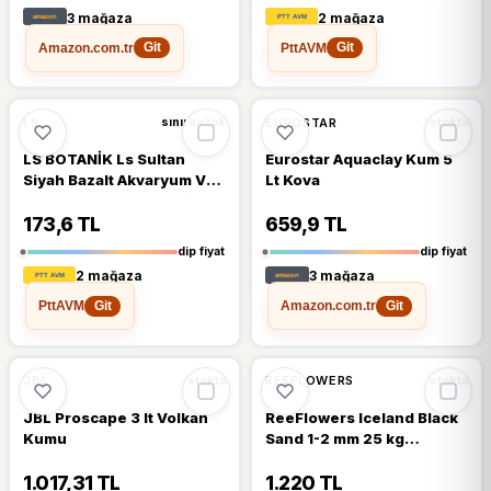
3 mağaza
2 mağaza
Amazon.com.tr
PttAVM
Git
Git
🔥
%36 DÜŞTÜ
🔥
%34 DÜŞTÜ
%36
%34
LS
EUROSTAR
sınırlı stok
stokta
LS BOTANİK Ls Sultan
Eurostar Aquaclay Kum 5
Siyah Bazalt Akvaryum Ve
Lt Kova
Bitki Kumu 0-3 Mm 1 Kğ
173,6 TL
659,9 TL
dip fiyat
dip fiyat
2 mağaza
3 mağaza
PttAVM
Amazon.com.tr
Git
Git
🔥
%21 DÜŞTÜ
🔥
%45 DÜŞTÜ
%21
%45
JBL
REEFLOWERS
stokta
stokta
JBL Proscape 3 lt Volkan
ReeFlowers Iceland Black
Kumu
Sand 1-2 mm 25 kg
Akvaryum Kumu
1.017,31 TL
1.220 TL