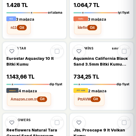
1.428 TL
1.064,7 TL
ortalama
iyi fiyat
3 mağaza
3 mağaza
n11
İdefix
Git
Git
🔥
%32 DÜŞTÜ
%32
%11
EUROSTAR
AQUAMINS
stokta
sınırlı stok
Eurostar Aquaclay 10 lt
Aquamins California Black
Bitki Kumu
Sand 3.5mm Bitki Kumu
10kg
1.143,66 TL
734,25 TL
dip fiyat
dip fiyat
4 mağaza
2 mağaza
Amazon.com.tr
PttAVM
Git
Git
%13
%12
REEFLOWERS
JBL
stokta
stokta
Reeflowers Natural Tara
JBL Proscape 9 lt Volkan
Gravel Sand Akvaryum
Kumu