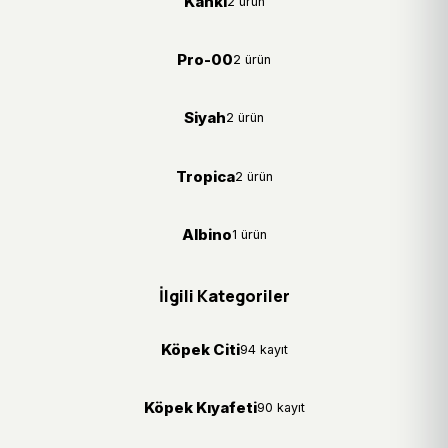
Kanki
2 ürün
Pro-00
2 ürün
Siyah
2 ürün
Tropica
2 ürün
Albino
1 ürün
İlgili Kategoriler
Köpek Citi
94 kayıt
Köpek Kıyafeti
90 kayıt