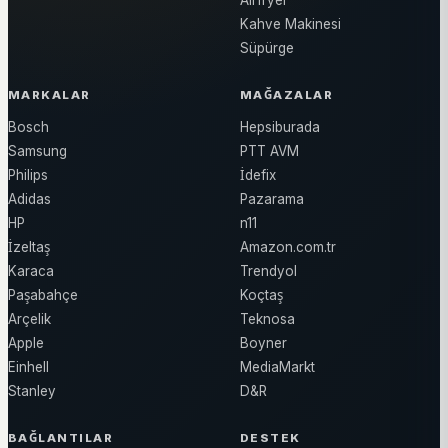
Airfryer
Kahve Makinesi
Süpürge
MARKALAR
MAĞAZALAR
Bosch
Hepsiburada
Samsung
PTT AVM
Philips
İdefix
Adidas
Pazarama
HP
n11
İzeltaş
Amazon.com.tr
Karaca
Trendyol
Paşabahçe
Koçtaş
Arçelik
Teknosa
Apple
Boyner
Einhell
MediaMarkt
Stanley
D&R
BAĞLANTILAR
DESTEK