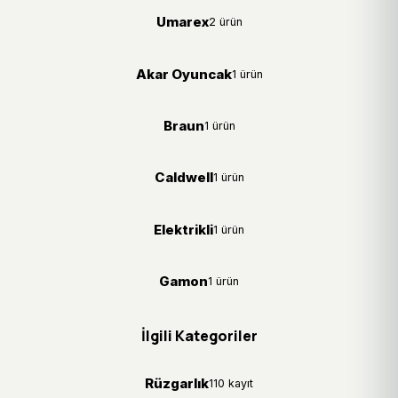
Umarex
2 ürün
Akar Oyuncak
1 ürün
Braun
1 ürün
Caldwell
1 ürün
Elektrikli
1 ürün
Gamon
1 ürün
İlgili Kategoriler
Rüzgarlık
110 kayıt