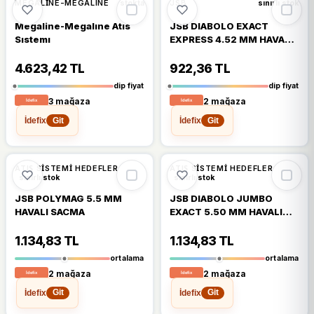
%11
%6
MEGALINE-MEGALINE
JSB
stokta
sınırlı stok
Megaline-Megalıne Atıs
JSB DIABOLO EXACT
Sıstemı
EXPRESS 4.52 MM HAVALI
SACMA
4.623,42 TL
922,36 TL
dip fiyat
dip fiyat
3 mağaza
2 mağaza
İdefix
İdefix
Git
Git
ATIŞ SISTEMI HEDEFLER
ATIŞ SISTEMI HEDEFLER
sınırlı stok
sınırlı stok
JSB POLYMAG 5.5 MM
JSB DIABOLO JUMBO
HAVALI SACMA
EXACT 5.50 MM HAVALI
SACMA
1.134,83 TL
1.134,83 TL
ortalama
ortalama
2 mağaza
2 mağaza
İdefix
İdefix
Git
Git