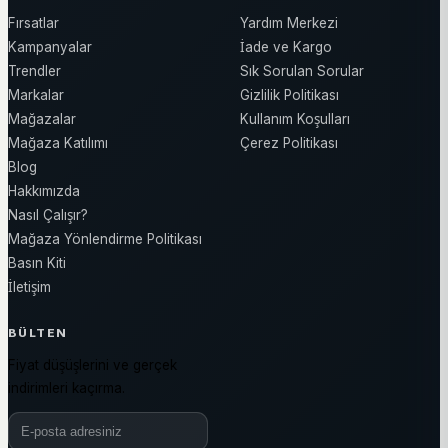
Fırsatlar
Yardım Merkezi
Kampanyalar
İade ve Kargo
Trendler
Sık Sorulan Sorular
Markalar
Gizlilik Politikası
Mağazalar
Kullanım Koşulları
Mağaza Katılımı
Çerez Politikası
Blog
Hakkımızda
Nasıl Çalışır?
Mağaza Yönlendirme Politikası
Basın Kiti
İletişim
BÜLTEN
Fiyat düşüşlerini ve gerçek
indirimleri kaçırma.
Bülten e-posta adresiniz