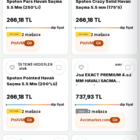
Spoton Pars Havalı Saçma
Spoton Crazy Solid Havalı
5.5 Mm (250'Li)
Saçma 5.5 mm (175'li)
266,18 TL
266,18 TL
dip fiyat
dip fiyat
2 mağaza
2 mağaza
PttAVM
PttAVM
Git
Git
%16
%13
ATIŞ SISTEMI HEDEFLER
JSB
sınırlı stok
sınırlı stok
JSB EXACT PREMIUM 4.52
Spoton Pointed Havalı
MM HAVALI SACMA
Saçma 5.5 Mm (200'Lü)
(0,547G)
266,18 TL
737,93 TL
dip fiyat
dip fiyat
2 mağaza
2 mağaza
PttAVM
Avcimarket.com
Git
Git