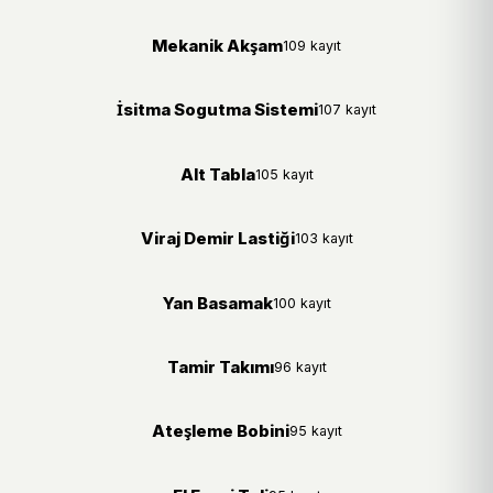
Mekanik Akşam
109 kayıt
İsitma Sogutma Sistemi
107 kayıt
Alt Tabla
105 kayıt
Viraj Demir Lastiği
103 kayıt
Yan Basamak
100 kayıt
Tamir Takımı
96 kayıt
Ateşleme Bobini
95 kayıt