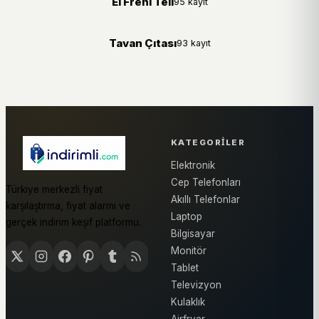
El Freni Teli
95 kayıt
Tavan Çıtası
93 kayıt
KATEGORILER
Elektronik
Cep Telefonları
Türkiye merkezli fiyat
Akıllı Telefonlar
karşılaştırma, fiyat alarmı ve
Laptop
gerçek indirim keşif platformu.
Bilgisayar
Monitör
Tablet
Televizyon
Kulaklık