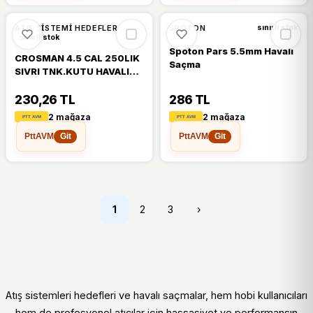
🔥
%24 DÜŞTÜ
%24
%14
ATIŞ SISTEMI HEDEFLER
SPOTON
sınırlı stok
sınırlı stok
Spoton Pars 5.5mm Havalı
CROSMAN 4.5 CAL 250LIK
Saçma
SIVRI TNK.KUTU HAVALI
SACMA
230,26 TL
286 TL
2 mağaza
2 mağaza
PttAVM
PttAVM
Git
Git
1
2
3
›
Atış sistemleri hedefleri ve havalı saçmalar, hem hobi kullanıcıları
hem de profesyonel atıcılar için hassasiyet ve performansın