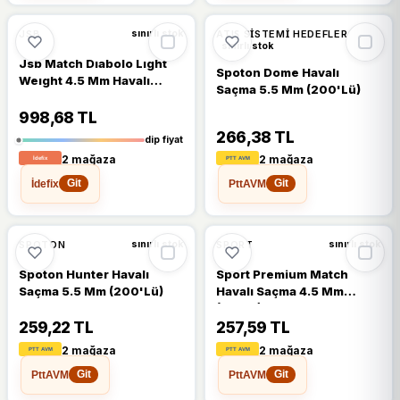
%6
%15
JSB
ATIŞ SISTEMI HEDEFLER
sınırlı stok
sınırlı stok
Jsb Match Dıabolo Lıght
Spoton Dome Havalı
Weıght 4.5 Mm Havalı
Saçma 5.5 Mm (200'Lü)
Sacma
998,68 TL
266,38 TL
dip fiyat
2 mağaza
2 mağaza
İdefix
PttAVM
Git
Git
%13
%16
SPOTON
SPORT
sınırlı stok
sınırlı stok
Spoton Hunter Havalı
Sport Premium Match
Saçma 5.5 Mm (200'Lü)
Havalı Saçma 4.5 Mm
(250Li)
259,22 TL
257,59 TL
2 mağaza
2 mağaza
PttAVM
PttAVM
Git
Git