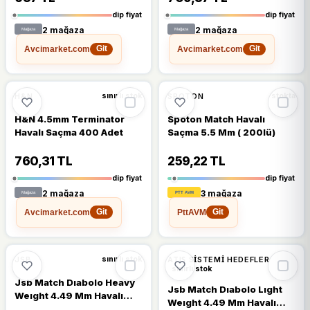
dip fiyat
dip fiyat
2 mağaza
2 mağaza
Avcimarket.com
Avcimarket.com
Git
Git
🔥
%29 DÜŞTÜ
%29
%19
H&N
SPOTON
sınırlı stok
stokta
H&N 4.5mm Terminator
Spoton Match Havalı
Havalı Saçma 400 Adet
Saçma 5.5 Mm ( 200lü)
760,31 TL
259,22 TL
dip fiyat
dip fiyat
2 mağaza
3 mağaza
Avcimarket.com
PttAVM
Git
Git
%15
%13
JSB
ATIŞ SISTEMI HEDEFLER
sınırlı stok
sınırlı stok
Jsb Match Dıabolo Heavy
Jsb Match Dıabolo Lıght
Weıght 4.49 Mm Havalı
Weıght 4.49 Mm Havalı
Sacm