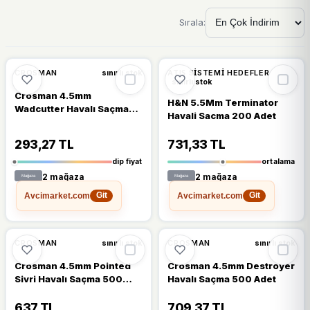
Sırala:
🔥
%38 DÜŞTÜ
%38
%13
CROSMAN
ATIŞ SISTEMI HEDEFLER
sınırlı stok
sınırlı stok
Crosman 4.5mm
H&N 5.5Mm Terminator
Wadcutter Havalı Saçma
Havali Sacma 200 Adet
250 Adet
293,27 TL
731,33 TL
dip fiyat
ortalama
2 mağaza
2 mağaza
Avcimarket.com
Avcimarket.com
Git
Git
🔥
%30 DÜŞTÜ
🔥
%29 DÜŞTÜ
%30
%29
CROSMAN
CROSMAN
sınırlı stok
sınırlı stok
Crosman 4.5mm Pointed
Crosman 4.5mm Destroyer
Sivri Havalı Saçma 500
Havalı Saçma 500 Adet
Adet
637 TL
709,37 TL