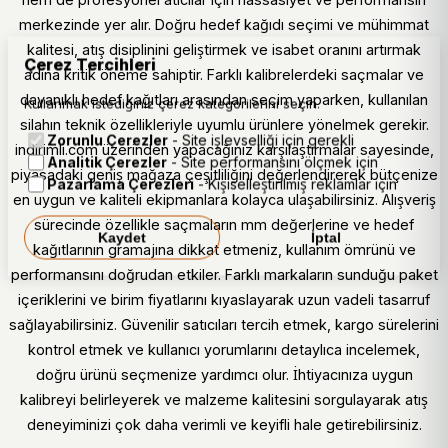
merkezinde yer alır. Doğru hedef kağıdı seçimi ve mühimmat
kalitesi, atış disiplinini geliştirmek ve isabet oranını artırmak
Çerez Tercihleri
adına kritik öneme sahiptir. Farklı kalibrelerdeki saçmalar ve
dayanıklı hedef kağıtları arasından seçim yaparken, kullanılan
Kullanmak istediğiniz çerez kategorilerini seçin.
silahın teknik özellikleriyle uyumlu ürünlere yönelmek gerekir.
Zorunlu Çerezler
- Site işlevselliği için gerekli
indirimli.com üzerinden yapacağınız karşılaştırmalar sayesinde,
Analitik Çerezler
- Site performansını ölçmek için
piyasadaki geniş mağaza çeşitliliğini değerlendirerek bütçenize
Pazarlama Çerezleri
- Kişiselleştirilmiş reklamlar için
en uygun ve kaliteli ekipmanlara kolayca ulaşabilirsiniz. Alışveriş
sürecinde özellikle saçmaların mm değerlerine ve hedef
Kaydet
İptal
kağıtlarının gramajına dikkat etmeniz, kullanım ömrünü ve
performansını doğrudan etkiler. Farklı markaların sunduğu paket
içeriklerini ve birim fiyatlarını kıyaslayarak uzun vadeli tasarruf
sağlayabilirsiniz. Güvenilir satıcıları tercih etmek, kargo sürelerini
kontrol etmek ve kullanıcı yorumlarını detaylıca incelemek,
doğru ürünü seçmenize yardımcı olur. İhtiyacınıza uygun
kalibreyi belirleyerek ve malzeme kalitesini sorgulayarak atış
deneyiminizi çok daha verimli ve keyifli hale getirebilirsiniz.