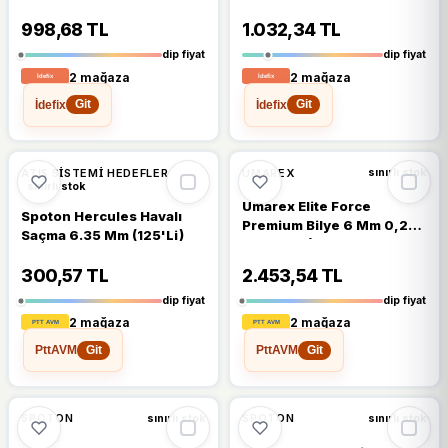
Sacm
998,68 TL
1.032,34 TL
dip fiyat
dip fiyat
2 mağaza
2 mağaza
İdefix
İdefix
Git
Git
%16
%15
ATIŞ SISTEMI HEDEFLER
UMAREX
sınırlı stok
sınırlı stok
Umarex Elite Force
Spoton Hercules Havalı
Premium Bilye 6 Mm 0,20
Saçma 6.35 Mm (125'Li)
Gr Beyaz (2700'Lü)
300,57 TL
2.453,54 TL
dip fiyat
dip fiyat
2 mağaza
2 mağaza
PttAVM
PttAVM
Git
Git
%15
%15
SPOTON
SPOTON
sınırlı stok
sınırlı stok