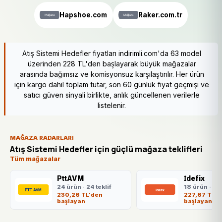
Hapshoe.com
Raker.com.tr
Atış Sistemi Hedefler fiyatları indirimli.com'da 63 model
üzerinden 228 TL'den başlayarak büyük mağazalar
arasında bağımsız ve komisyonsuz karşılaştırılır. Her ürün
için kargo dahil toplam tutar, son 60 günlük fiyat geçmişi ve
satıcı güven sinyali birlikte, anlık güncellenen verilerle
listelenir.
MAĞAZA RADARLARI
Atış Sistemi Hedefler için güçlü mağaza teklifleri
Tüm mağazalar
PttAVM
İdefix
24 ürün · 24 teklif
18 ürün · 18 
230,26 TL'den
227,67 TL'd
başlayan
başlayan