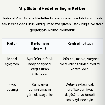
Atış Sistemi Hedefler Seçim Rehberi
İndirimli Atış Sistemi Hedefler listelerinde en sağlıklı karar, fiyatı
tek başına değil ürün kimliği, mağaza güveni, stok bilgisi ve fiyat
geçmişiyle birlikte okumaktır.
Kriter
Kimler için
Kontrol noktası
önemli?
Model
Aynı ürünün farklı
Ürün adı, marka, varyant
eşleşmesi
mağaza fiyatını
ve teknik özellikleri aynı mı
karşılaştıran
kontrol edin.
kullanıcılar
Fiyat
Kampanya
Detay sayfasındaki
geçmişi
zamanlamasını
grafikte son fiyat
görmek isteyenler
düşüşünü ve önceki
seviyeyi inceleyin.