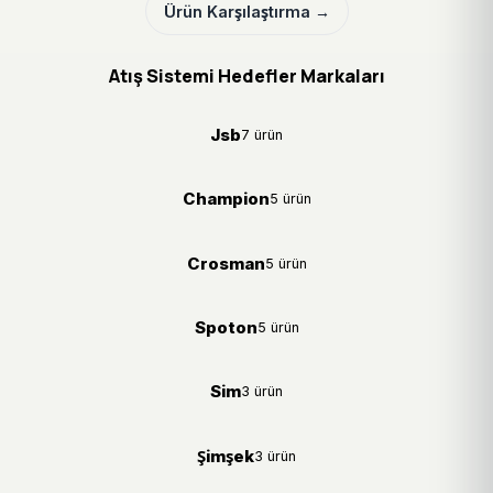
Ürün Karşılaştırma →
Atış Sistemi Hedefler Markaları
Jsb
7 ürün
Champion
5 ürün
Crosman
5 ürün
Spoton
5 ürün
Sim
3 ürün
Şimşek
3 ürün