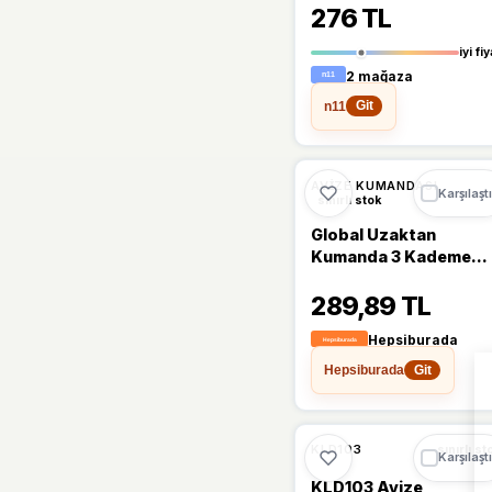
276 TL
Kumandalı
YCL
(1)
iyi fiy
2 mağaza
n11
Git
AVIZE KUMANDASI
Karşılaştı
sınırlı stok
Global Uzaktan
Kumanda 3 Kademe
Avize Led Kumandası
289,89 TL
Hepsiburada
Hepsiburada
Git
KLD103
sınırlı st
Karşılaştı
KLD103 Avize