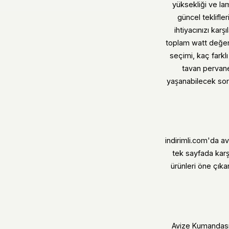
yüksekliği ve lam
güncel teklifle
ihtiyacınızı kar
toplam watt değeri
seçimi, kaç farkl
tavan pervane
yaşanabilecek soru
indirimli.com'da a
tek sayfada karş
ürünleri öne çıkar
Avize Kumandası 