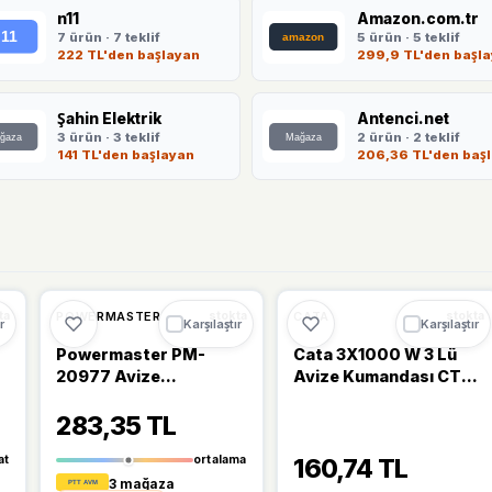
n11
Amazon.com.tr
7 ürün · 7 teklif
5 ürün · 5 teklif
222 TL'den başlayan
299,9 TL'den başl
Şahin Elektrik
Antenci.net
3 ürün · 3 teklif
2 ürün · 2 teklif
141 TL'den başlayan
206,36 TL'den baş
Ü
🔥
%23 DÜŞTÜ
🔥
%45 DÜŞTÜ
%23
%45
POWERMASTER
CATA
ta
stokta
stokta
r
Karşılaştır
Karşılaştır
Powermaster PM-
Cata 3X1000 W 3 Lü
20977 Avize
Avize Kumandası CT-
Kumandası 4
9115
283,35 TL
Fonksiyonlu
at
ortalama
160,74 TL
3 mağaza