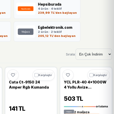
Hepsiburada
4 ürün · 4 teklif
ayan
239,99 TL'den başlayan
Egbelektronik.com
2 ürün · 2 teklif
layan
205,12 TL'den başlayan
Sırala:
🔥
%36 DÜŞTÜ
%36
%15
CATA
YCL
sınırlı stok
sınırlı stok
Karşılaştır
Karşılaştır
Cata Ct-9150 24
YCL PLR-40 4x1000W
Amper Rgb Kumanda
4 Yollu Avize
Kumandası
503 TL
ortalama
141 TL
2 mağaza