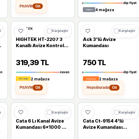
dip fiyat
PttAVM
Git
4 mağaza
%9
%16
HIGHTEK
ACK
ok
sınırlı stok
sınırlı stok
r
Karşılaştır
Karşılaştır
HIGHTEK HT-2207 3
Ack 3'lü Avize
Kanallı Avize Kontrol
Kumandası
Kumandası
319,39 TL
750 TL
an
tavan
dip fiyat
2 mağaza
2 mağaza
PttAVM
Hepsiburada
Git
Git
%15
CATA
CATA
stokta
sınırlı stok
r
Karşılaştır
Karşılaştır
Cata 6 Lı Kanal Avize
Cata Ct-9154 4'lü
Kumandası 6x1000 W
Avize Kumandası
CT-9151
Kontaktörlü 4x1000W