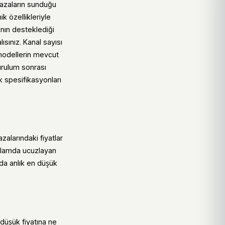
ağazaların sunduğu
k özellikleriyle
anın desteklediği
sınız. Kanal sayısı
 modellerin mevcut
urulum sonrası
k spesifikasyonları
alarındaki fiyatlar
anlamda ucuzlayan
ında anlık en düşük
düşük fiyatına ne