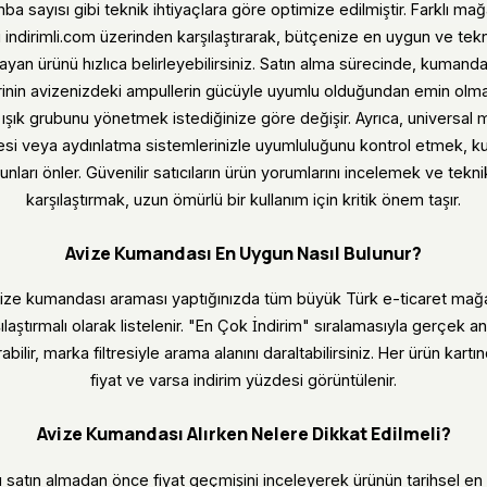
ba sayısı gibi teknik ihtiyaçlara göre optimize edilmiştir. Farklı m
ri indirimli.com üzerinden karşılaştırarak, bütçenize en uygun ve tekni
şılayan ürünü hızlıca belirleyebilirsiniz. Satın alma sürecinde, kumand
nin avizenizdeki ampullerin gücüyle uyumlu olduğundan emin olmalı
ı ışık grubunu yönetmek istediğinize göre değişir. Ayrıca, universal
si veya aydınlatma sistemlerinizle uyumluluğunu kontrol etmek, k
nları önler. Güvenilir satıcıların ürün yorumlarını incelemek ve tekni
karşılaştırmak, uzun ömürlü bir kullanım için kritik önem taşır.
Avize Kumandası En Uygun Nasıl Bulunur?
vize kumandası araması yaptığınızda tüm büyük Türk e-ticaret mağaz
ılaştırmalı olarak listelenir. "En Çok İndirim" sıralamasıyla gerçek 
abilir, marka filtresiyle arama alanını daraltabilirsiniz. Her ürün kart
fiyat ve varsa indirim yüzdesi görüntülenir.
Avize Kumandası Alırken Nelere Dikkat Edilmeli?
satın almadan önce fiyat geçmişini inceleyerek ürünün tarihsel en 