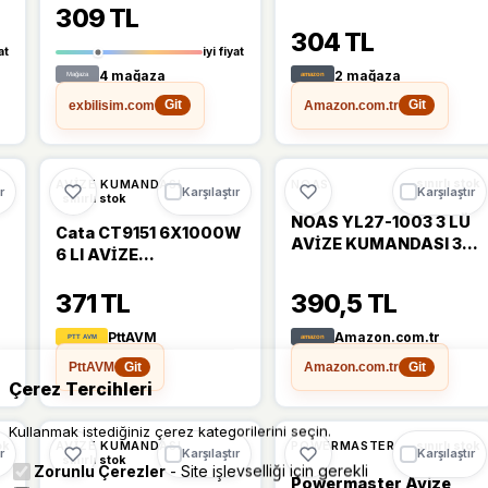
Kontaktörsüz 4x100W
309 TL
304 TL
at
iyi fiyat
4 mağaza
2 mağaza
exbilisim.com
Amazon.com.tr
Git
Git
AVIZE KUMANDASI
NOAS
sınırlı stok
r
Karşılaştır
Karşılaştır
sınırlı stok
NOAS YL27-1003 3 LÜ
Cata CT9151 6X1000W
AVİZE KUMANDASI 3
6 LI AVİZE
KANAL UZAKTAN
AYDINLATMA
KUMANDA
371 TL
390,5 TL
KUMANDASI
PttAVM
Amazon.com.tr
PttAVM
Amazon.com.tr
Git
Git
Çerez Tercihleri
Kullanmak istediğiniz çerez kategorilerini seçin.
AVIZE KUMANDASI
POWERMASTER
ok
sınırlı stok
r
Karşılaştır
Karşılaştır
sınırlı stok
Zorunlu Çerezler
- Site işlevselliği için gerekli
Powermaster Avize