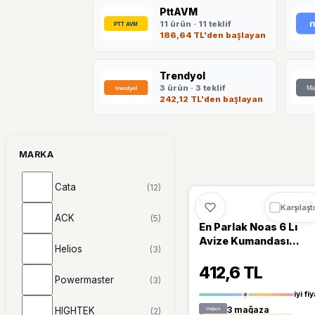
PttAVM
11 ürün · 11 teklif
186,64 TL'den başlayan
Trendyol
3 ürün · 3 teklif
242,12 TL'den başlayan
MARKA
Cata
(12)
🔥
%31 DÜŞT
%31
EN
stok
Karşılaştı
ACK
(5)
En Parlak Noas 6 Lı
Avize Kumandası
Helios
(3)
YL27-1006
412,6 TL
Powermaster
(3)
iyi fiy
HIGHTEK
3 mağaza
(2)