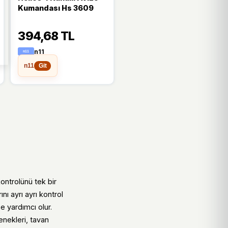
Kumandası Hs 3609
394,68 TL
n11
n11
Git
ontrolünü tek bir
nı ayrı ayrı kontrol
 yardımcı olur.
enekleri, tavan