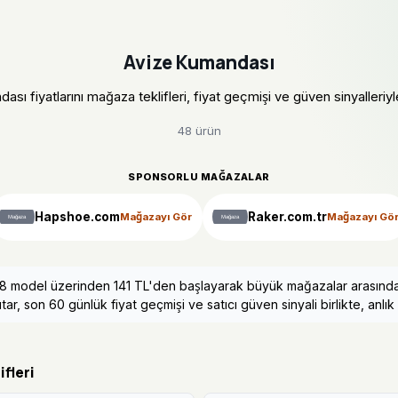
Avize Kumandası
sı fiyatlarını mağaza teklifleri, fiyat geçmişi ve güven sinyalleriyle 
48 ürün
SPONSORLU MAĞAZALAR
Hapshoe.com
Raker.com.tr
Mağazayı Gör
Mağazayı Gö
 48 model üzerinden 141 TL'den başlayarak büyük mağazalar arasında b
tar, son 60 günlük fiyat geçmişi ve satıcı güven sinyali birlikte, anlık 
fleri