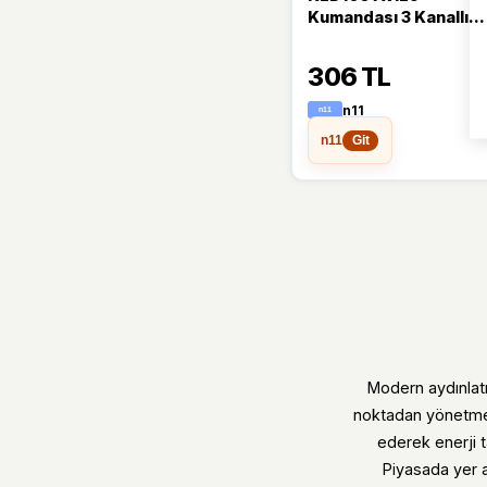
Kumandası 3 Kanallı
Uzaktan Kumandalı
Aydınlatma Kontrol
306 TL
n11
n11
Git
Modern aydınlatm
noktadan yönetmeniz
ederek enerji 
Piyasada yer a