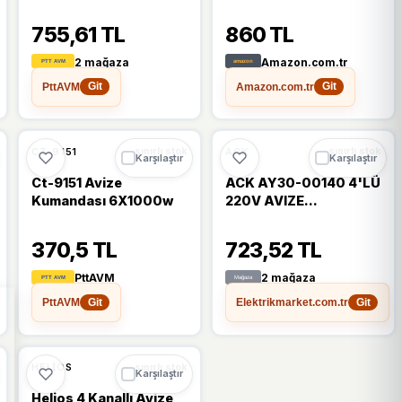
755,61 TL
860 TL
2 mağaza
Amazon.com.tr
PttAVM
Amazon.com.tr
Git
Git
%5
CT-9151
ACK
sınırlı stok
sınırlı stok
Karşılaştır
Karşılaştır
Ct-9151 Avize
ACK AY30-00140 4'LÜ
Kumandası 6X1000w
220V AVIZE
KUMANDASI
370,5 TL
723,52 TL
PttAVM
2 mağaza
PttAVM
Elektrikmarket.com.tr
Git
Git
HELIOS
sınırlı stok
Karşılaştır
Helios 4 Kanallı Avize