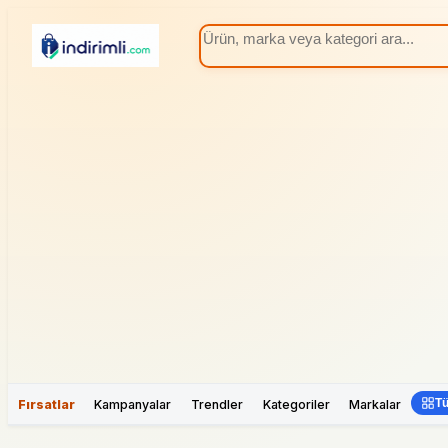
Tü
Fırsatlar
Kampanyalar
Trendler
Kategoriler
Markalar