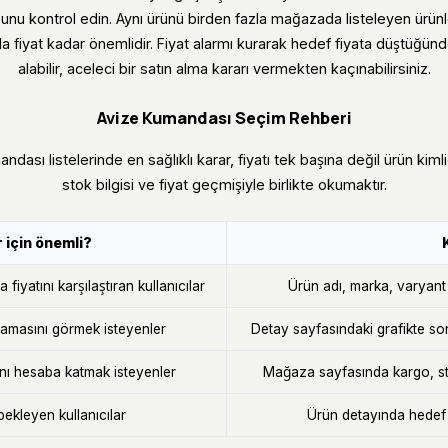
unu kontrol edin. Aynı ürünü birden fazla mağazada listeleyen ürün
da fiyat kadar önemlidir. Fiyat alarmı kurarak hedef fiyata düştüğünd
alabilir, aceleci bir satın alma kararı vermekten kaçınabilirsiniz.
Avize Kumandası Seçim Rehberi
andası listelerinde en sağlıklı karar, fiyatı tek başına değil ürün kim
stok bilgisi ve fiyat geçmişiyle birlikte okumaktır.
 için önemli?
fiyatını karşılaştıran kullanıcılar
Ürün adı, marka, varyant v
masını görmek isteyenler
Detay sayfasındaki grafikte so
ını hesaba katmak isteyenler
Mağaza sayfasında kargo, sto
bekleyen kullanıcılar
Ürün detayında hedef f