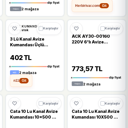
dip fiyat
Herbirivar.com
Git
2 mağaza
🔥
%24 DÜŞTÜ
%15
%24
AVIZE KUMANDASI
ACK
sınırlı stok
Karşılaştır
Karşılaştır
sınırlı stok
ACK AY30-00160
3 Lü Kanal Avize
220V 6'lı Avize
Kumandası Üçlü
Kumandası
Armatür Kumanda
402 TL
Devresi
dip fiyat
773,57 TL
2 mağaza
dip fiyat
n11
Git
2 mağaza
CATA
CATA
sınırlı stok
sınırlı stok
Karşılaştır
Karşılaştır
Cata 10 Lu Kanal Avize
Cata 10 Lu Kanal Avize
Kumandası 10x500 W
Kumandası 10X500 W
Ct-9152
Ct-9152,Turkuaz,