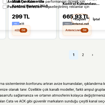
Uzaktan Kumanda
Analitik Çerezler
- Site performansını ölçmek için
Kontrol Kumandası
Kontrol Sistemi 3lü 3
Pazarlama Çerezleri
- Kişiselleştirilmiş reklamlar için
3Kanal PM-5847
kanallı Avize
299 TL
665,93 TL
Kumandası
Kaydet
İptal
n11
Antenci.net
n11
Antenci.net
Git
Git
1
2
›
a sistemlerinin konforunu artıran avize kumandaları, ışıklandırma k
e olanak tanır. Özellikle çok kanallı modeller, farklı ampul grupları
tasarrufu sağlamanıza ve ortamın atmosferini kolayca değiştirmenize
lan Cata ve ACK gibi güvenilir markaların sunduğu çeşitli kanal seç