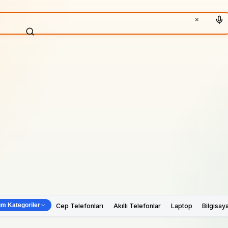
×
m Kategoriler
Cep Telefonları
Akıllı Telefonlar
Laptop
Bilgisay