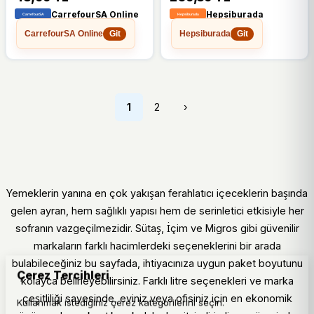
3X200CC
CarrefourSA Online
Hepsiburada
CarrefourSA Online
Hepsiburada
Git
Git
1
2
›
Yemeklerin yanına en çok yakışan ferahlatıcı içeceklerin başında
gelen ayran, hem sağlıklı yapısı hem de serinletici etkisiyle her
sofranın vazgeçilmezidir. Sütaş, İçim ve Migros gibi güvenilir
markaların farklı hacimlerdeki seçeneklerini bir arada
bulabileceğiniz bu sayfada, ihtiyacınıza uygun paket boyutunu
Çerez Tercihleri
kolayca belirleyebilirsiniz. Farklı litre seçenekleri ve marka
çeşitliliği sayesinde, eviniz veya ofisiniz için en ekonomik
Kullanmak istediğiniz çerez kategorilerini seçin.