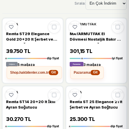
Sırala:
🔥
%35 DÜŞTÜ
🔥
%25 DÜŞTÜ
%35
%25
REMTA
MATARMUTFAK
stokta
stokta
Remta ST29 Elegance
MATARMUTFAK El
Gold 20+20 lt Şerbet ve
Dövmesi Nostaljik Bakır Su
Ayran Soğutucu
& Ayran Bardağı
39.750 TL
301,15 TL
dip fiyat
iyi fiyat
5 mağaza
3 mağaza
Shop.hakbilenler.com.tr
Pazarama
Git
Git
🔥
%29 DÜŞTÜ
🔥
%24 DÜŞTÜ
%29
%24
REMTA
REMTA
stokta
stokta
Remta ST14 20+20 lt İkili
Remta ST 25 Elegance 21 lt
Ayran Soğutucu
Şerbet ve Ayran Soğtucu
30.270 TL
25.300 TL
dip fiyat
dip fiyat