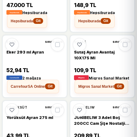
Adet - Parlak Bakır - 250 ml
47.000 TL
148,9 TL
Hepsiburada
Hepsiburada
Hepsiburada
Hepsiburada
Git
Git
%10
EKER
SÜTAŞ
sınırlı stok
sınırlı stok
Eker 293 ml Ayran
Sütaş Ayran Avantaj
10X175 Ml
52,94 TL
109,9 TL
2 mağaza
Migros Sanal Market
CarrefourSA Online
Migros Sanal Market
Git
Git
YÖRÜKSÜT
JUNIBELIW
sınırlı stok
sınırlı stok
Yörüksüt Ayran 275 ml
JUNIBELIW 3 Adet Boş
200CC Cam Şişe Nostalji
Meyve Suyu Ayran Süt Su
Şişesi Plastik Kapaklı
43,99 TL
209,89 TL