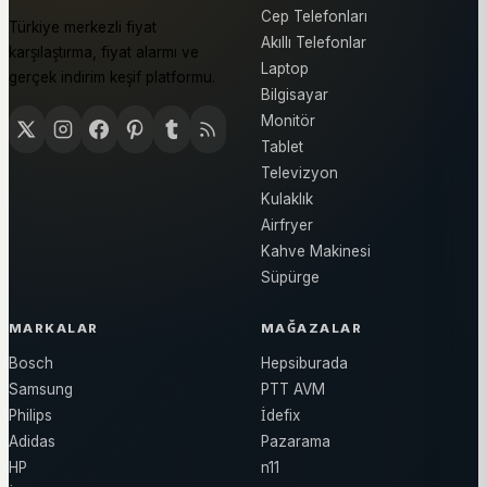
Cep Telefonları
Türkiye merkezli fiyat
Akıllı Telefonlar
karşılaştırma, fiyat alarmı ve
Laptop
gerçek indirim keşif platformu.
Bilgisayar
Monitör
Tablet
Televizyon
Kulaklık
Airfryer
Kahve Makinesi
Süpürge
MARKALAR
MAĞAZALAR
Bosch
Hepsiburada
Samsung
PTT AVM
Philips
İdefix
Adidas
Pazarama
HP
n11