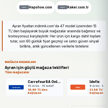
Hapshoe.com
Raker.com.tr
Ayran fiyatları indirimli.com'da 47 model üzerinden 15
TL'den başlayarak büyük mağazalar arasında bağımsız ve
komisyonsuz karşılaştırılır. Her ürün için kargo dahil toplam
tutar, son 60 günlük fiyat geçmişi ve satıcı güven sinyali
birlikte, anlık güncellenen verilerle listelenir.
MAĞAZA RADARLARI
Ayran için güçlü mağaza teklifleri
Tüm mağazalar
CarrefourSA Online
İdefix
10 ürün · 10 teklif
9 ürün · 9 te
16,95 TL'den
21,56 TL'de
başlayan
başlayan