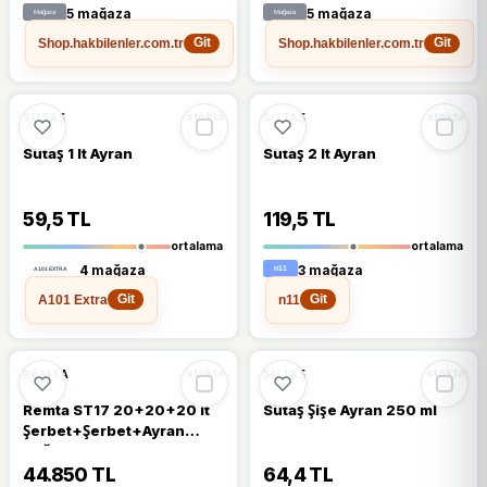
5 mağaza
5 mağaza
Shop.hakbilenler.com.tr
Shop.hakbilenler.com.tr
Git
Git
🔥
%45 DÜŞTÜ
🔥
%23 DÜŞTÜ
%45
%23
SÜTAŞ
SÜTAŞ
stokta
stokta
Sütaş 1 lt Ayran
Sütaş 2 lt Ayran
59,5 TL
119,5 TL
ortalama
ortalama
4 mağaza
3 mağaza
A101 Extra
n11
Git
Git
%18
%13
REMTA
SÜTAŞ
stokta
stokta
Remta ST17 20+20+20 lt
Sütaş Şişe Ayran 250 ml
Şerbet+Şerbet+Ayran
Soğutucu
44.850 TL
64,4 TL