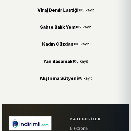
Viraj Demir Lastiği
103 kayıt
Sahte Balık Yem
102 kayıt
Kadın Cüzdan
100 kayıt
Yan Basamak
100 kayıt
Alıştırma Sütyeni
98 kayıt
KATEGORILER
Elektronik