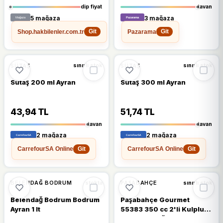
dip fiyat
tavan
5 mağaza
3 mağaza
Shop.hakbilenler.com.tr
Pazarama
Git
Git
🔥
%27 DÜŞTÜ
%8
%27
SÜTAŞ
SÜTAŞ
sınırlı stok
sınırlı stok
Sütaş 200 ml Ayran
Sütaş 300 ml Ayran
43,94 TL
51,74 TL
tavan
tavan
2 mağaza
2 mağaza
CarrefourSA Online
CarrefourSA Online
Git
Git
%10
BELENDAĞ BODRUM
PAŞABAHÇE
stokta
sınırlı stok
Belendağ Bodrum Bodrum
Paşabahçe Gourmet
Ayran 1 lt
55383 350 cc 2'li Kulplu
Ayran Bardağı