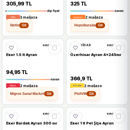
305,99 TL
325 TL
dip fiyat
tavan
3 mağaza
2 mağaza
İdefix
Hepsiburada
Git
Git
%19
EKER
ÖZERHISAR
sınırlı stok
sınırlı stok
Eker 1.5 lt Ayran
Özerhisar Ayran 4x245ml
94,95 TL
366,9 TL
tavan
2 mağaza
2 mağaza
Migros Sanal Market
PttAVM
Git
Git
🔥
%28 DÜŞTÜ
%28
EKER
EKER
sınırlı stok
sınırlı stok
Eker Bardak Ayran 300 ml
Eker 1 lt Pet Şişe Ayran