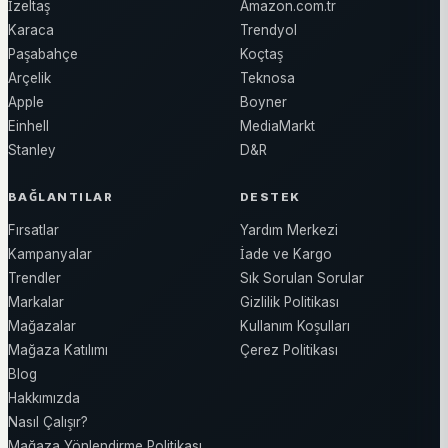
İzeltaş
Amazon.com.tr
Karaca
Trendyol
Paşabahçe
Koçtaş
Arçelik
Teknosa
Apple
Boyner
Einhell
MediaMarkt
Stanley
D&R
BAĞLANTILAR
DESTEK
Fırsatlar
Yardım Merkezi
Kampanyalar
İade ve Kargo
Trendler
Sık Sorulan Sorular
Markalar
Gizlilik Politikası
Mağazalar
Kullanım Koşulları
Mağaza Katılımı
Çerez Politikası
Blog
Hakkımızda
Nasıl Çalışır?
Mağaza Yönlendirme Politikası