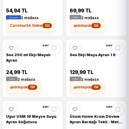
54,94 TL
69,99 TL
2 mağaza
2 mağaza
CarrefourSA Online
getirbüyük
Git
Git
🔥
%52 DÜŞTÜ
%52
%17
SEK
SEK
sınırlı stok
sınırlı stok
Sek 250 ml Ekşi Mayalı
Sek Ekşi Maya Ayran 1 lt
Ayran
24,99 TL
129,99 TL
2 mağaza
2 mağaza
getirbüyük
getirbüyük
Git
Git
UĞUR
ÜZÜM
sınırlı stok
sınırlı stok
Uğur USM 19 Meyve Suyu
Üzüm Home Krom Dövme
Ayran Soğutucu
Ayran Bardağı Tekli - Metal
Bardak-Maşrafa Krom - 1