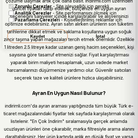
çözüme ulaşmak artık çok daha basit. indirimli.com üzerinden
Zorunlu Çerezler
- Site işlevselliği için gerekli
güncel fiyatları takip ederek, bütçenize en uygun ayran
Analitik Çerezler
- Site performansını ölçmek için
seçeneğini saniyeler içinde karşılaştırabilir ve alışverişinizi
Pazarlama Çerezleri
- Kişiselleştirilmiş reklamlar için
optimize edebilirsiniz. Ayran satın alırken ürünlerin son tüketim
tarihlerine dikkat etmek ve saklama koşullarına uygun soğuk
Kaydet
İptal
zincir taşıma yapan mağazaları tercih etmek önemlidir. Özellikle
1 litreden 2.5 litreye kadar uzanan geniş hacim seçenekleri, kişi
sayısına göre tasarruf etmenizi sağlar. Fiyat karşılaştırması
yaparak birim maliyeti hesaplamak, uzun vadede market
harcamalarınızı düşürmenize yardımcı olur. Güvenilir satıcıları
seçerek taze ve kaliteli ürünlere hızlıca ulaşabilirsiniz.
Ayran En Uygun Nasıl Bulunur?
indirimli.com'da ayran araması yaptığınızda tüm büyük Türk e-
ticaret mağazalarındaki fiyatlar tek sayfada karşılaştırmalı olarak
listelenir. "En Çok İndirim" sıralamasıyla gerçek anlamda
ucuzlayan ürünleri öne çıkarabilir, marka filtresiyle arama alanını
daraltabilirsiniz. Her ürün kartında anlık en düşük fiyat ve varsa