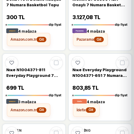
7 Numara Basketbol Topu
Onaylı 7 Numara Basketbol
Topu
300 TL
3.127,08 TL
dip fiyat
dip fiyat
4 mağaza
4 mağaza
Amazon.com.tr
Pazarama
Git
Git
🔥
%30 DÜŞTÜ
🔥
%32 DÜŞTÜ
%30
%32
NIKE
NIKE
stokta
stokta
Nike N1004371-811
Nike Everyday Playground
Everyday Playground 7
N1004371-651 7 Numara
Numara Basketbol Topu
Basketbol Topu
699 TL
803,85 TL
dip fiyat
dip fiyat
3 mağaza
4 mağaza
Amazon.com.tr
İdefix
Git
Git
🔥
%28 DÜŞTÜ
🔥
%28 DÜŞTÜ
%28
%28
MOLTEN
SPALDING
stokta
stokta