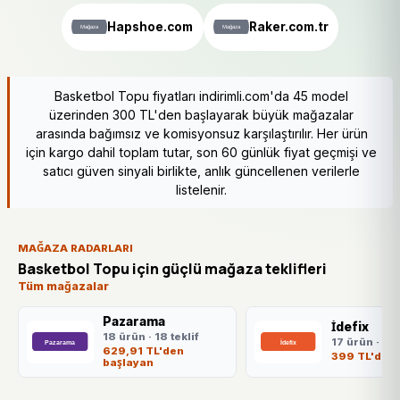
Hapshoe.com
Raker.com.tr
Basketbol Topu fiyatları indirimli.com'da 45 model
üzerinden 300 TL'den başlayarak büyük mağazalar
arasında bağımsız ve komisyonsuz karşılaştırılır. Her ürün
için kargo dahil toplam tutar, son 60 günlük fiyat geçmişi ve
satıcı güven sinyali birlikte, anlık güncellenen verilerle
listelenir.
MAĞAZA RADARLARI
Basketbol Topu için güçlü mağaza teklifleri
Tüm mağazalar
Pazarama
İdefix
18 ürün · 18 teklif
17 ürün · 17 
629,91 TL'den
399 TL'den 
başlayan