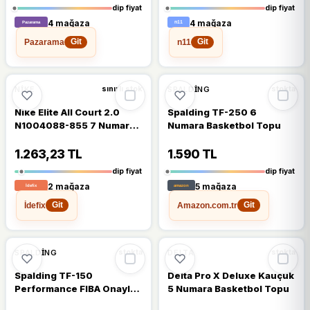
dip fiyat
dip fiyat
4 mağaza
4 mağaza
Pazarama
n11
Git
Git
🔥
%41 DÜŞTÜ
🔥
%42 DÜŞTÜ
%41
%42
NIKE
SPALDING
sınırlı stok
stokta
Nike Elite All Court 2.0
Spalding TF-250 6
N1004088-855 7 Numara
Numara Basketbol Topu
Basketbol Topu
1.263,23 TL
1.590 TL
dip fiyat
dip fiyat
2 mağaza
5 mağaza
İdefix
Amazon.com.tr
Git
Git
🔥
%41 DÜŞTÜ
🔥
%39 DÜŞTÜ
%41
%39
SPALDING
DELTA
stokta
stokta
Spalding TF-150
Delta Pro X Deluxe Kauçuk
Performance FIBA Onaylı 5
5 Numara Basketbol Topu
Numara Basketbol Topu