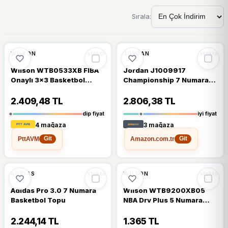
Sırala:
🔥
%56 DÜŞTÜ
🔥
%42 DÜŞTÜ
%56
%42
WILSON
JORDAN
stokta
stokta
Wilson WTB0533XB FIBA
Jordan J1009917
Onaylı 3x3 Basketbol
Championship 7 Numara
Topu
Basketbol Topu
2.409,48 TL
2.806,38 TL
dip fiyat
iyi fiyat
4 mağaza
3 mağaza
PttAVM
Amazon.com.tr
Git
Git
🔥
%46 DÜŞTÜ
🔥
%46 DÜŞTÜ
%46
%46
ADIDAS
WILSON
stokta
stokta
Adidas Pro 3.0 7 Numara
Wilson WTB9200XB05
Basketbol Topu
NBA Drv Plus 5 Numara
Basketbol Topu
2.244,14 TL
1.365 TL