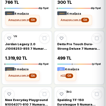
766 TL
300 TL
dip fiyat
dip fiyat
4 mağaza
4 mağaza
Amazon.com.tr
Amazon.com.tr
Git
Git
🔥
%38 DÜŞTÜ
🔥
%21 DÜŞTÜ
%38
%21
JORDAN
DELTA
stokta
stokta
Jordan Legacy 2.0
Delta Pro Touch Dura-
J1008253-855 7 Numara
Strong Deluxe 7 Numara
Basketbol Topu
Basketbol Topu
1.319,92 TL
499 TL
dip fiyat
iyi fiyat
3 mağaza
4 mağaza
Amazon.com.tr
n11
Git
Git
🔥
%39 DÜŞTÜ
🔥
%28 DÜŞTÜ
%39
%28
NIKE
SPALDING
stokta
stokta
Nike Everyday Playground
Spalding TF-150
N1004371-810 7 Numara
Euroleague 5 Numara