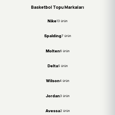
Basketbol Topu Markaları
Nike
13 ürün
Spalding
7 ürün
Molten
6 ürün
Delta
5 ürün
Wilson
4 ürün
Jordan
3 ürün
Avessa
2 ürün