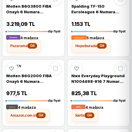
Molten B6G3800 FIBA
Spalding TF-150
Onaylı 6 Numara
Euroleague 6 Numara
Basketbol Topu
Basketbol Topu
3.219,09 TL
1.153 TL
dip fiyat
dip fiyat
4 mağaza
5 mağaza
Pazarama
Hepsiburada
Git
Git
🔥
%23 DÜŞTÜ
🔥
%26 DÜŞTÜ
%23
%26
MOLTEN
NIKE
stokta
stokta
Molten B6G2000 FIBA
Nike Everyday Playground
Onaylı 6 Numara
N1004498-816 7 Numara
Basketbol Topu
Basketbol Topu
977,5 TL
825,38 TL
dip fiyat
dip fiyat
4 mağaza
4 mağaza
Amazon.com.tr
İdefix
Git
Git