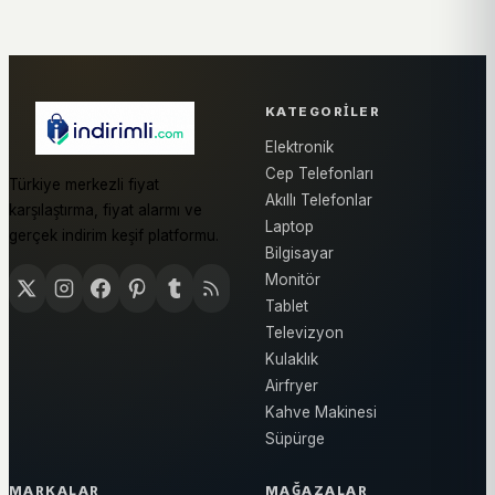
KATEGORILER
Elektronik
Cep Telefonları
Türkiye merkezli fiyat
Akıllı Telefonlar
karşılaştırma, fiyat alarmı ve
Laptop
gerçek indirim keşif platformu.
Bilgisayar
Monitör
Tablet
Televizyon
Kulaklık
Airfryer
Kahve Makinesi
Süpürge
MARKALAR
MAĞAZALAR