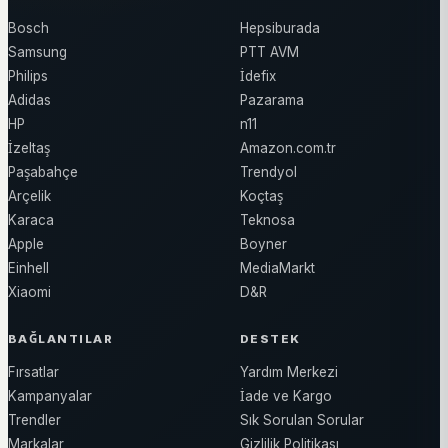
Bosch
Hepsiburada
Samsung
PTT AVM
Philips
İdefix
Adidas
Pazarama
HP
n11
İzeltaş
Amazon.com.tr
Paşabahçe
Trendyol
Arçelik
Koçtaş
Karaca
Teknosa
Apple
Boyner
Einhell
MediaMarkt
Xiaomi
D&R
BAĞLANTILAR
DESTEK
Fırsatlar
Yardım Merkezi
Kampanyalar
İade ve Kargo
Trendler
Sık Sorulan Sorular
Markalar
Gizlilik Politikası