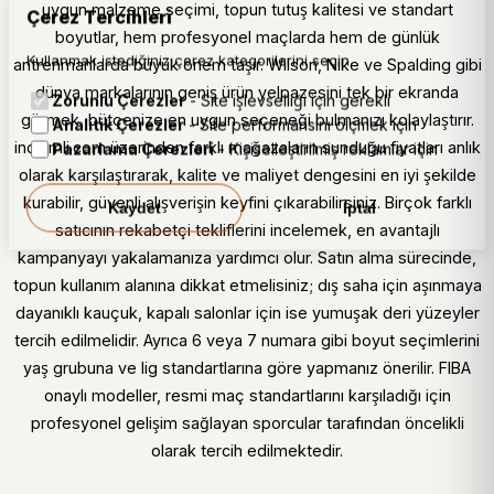
uygun malzeme seçimi, topun tutuş kalitesi ve standart
Çerez Tercihleri
boyutlar, hem profesyonel maçlarda hem de günlük
Kullanmak istediğiniz çerez kategorilerini seçin.
antrenmanlarda büyük önem taşır. Wilson, Nike ve Spalding gibi
dünya markalarının geniş ürün yelpazesini tek bir ekranda
Zorunlu Çerezler
- Site işlevselliği için gerekli
görmek, bütçenize en uygun seçeneği bulmanızı kolaylaştırır.
Analitik Çerezler
- Site performansını ölçmek için
indirimli.com üzerinden farklı mağazaların sunduğu fiyatları anlık
Pazarlama Çerezleri
- Kişiselleştirilmiş reklamlar için
olarak karşılaştırarak, kalite ve maliyet dengesini en iyi şekilde
kurabilir, güvenli alışverişin keyfini çıkarabilirsiniz. Birçok farklı
Kaydet
İptal
satıcının rekabetçi tekliflerini incelemek, en avantajlı
kampanyayı yakalamanıza yardımcı olur. Satın alma sürecinde,
topun kullanım alanına dikkat etmelisiniz; dış saha için aşınmaya
dayanıklı kauçuk, kapalı salonlar için ise yumuşak deri yüzeyler
tercih edilmelidir. Ayrıca 6 veya 7 numara gibi boyut seçimlerini
yaş grubuna ve lig standartlarına göre yapmanız önerilir. FIBA
onaylı modeller, resmi maç standartlarını karşıladığı için
profesyonel gelişim sağlayan sporcular tarafından öncelikli
olarak tercih edilmektedir.