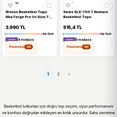
🔥
%21 DÜŞTÜ
%21
%17
WILSON
SELEX
stokta
stokta
Wilson Basketbol Topu
Selex SLX-700 7 Numara
Nba Forge Pro Uv Size:7
Basketbol Topu
Wz2010801xb7
3.990 TL
915,4 TL
dip fiyat
dip fiyat
4 mağaza
5 mağaza
Pazarama
Pazarama
Git
Git
1
2
›
Basketbol tutkunları için doğru top seçimi, oyun performansını
ve konforu doğrudan etkileyen en kritik unsurdur. Saha zeminine