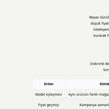
Beyaz Gürül
düşük fiya
listeleye
kurarak h
İndirimli B
kim
Kriter
Kimle
Model eşleşmesi
Aynı ürünün farklı mağaza 
Fiyat geçmişi
Kampanya zamanla