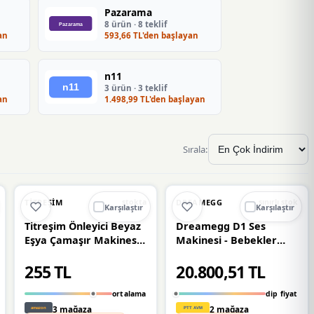
Pazarama
8 ürün · 8 teklif
an
593,66 TL'den başlayan
n11
3 ürün · 3 teklif
an
1.498,99 TL'den başlayan
Sırala:
🔥
%20 DÜŞTÜ
🔥
%23 DÜŞTÜ
%20
%23
TITREŞIM
DREAMEGG
stokta
sınırlı stok
Karşılaştır
Karşılaştır
Titreşim Önleyici Beyaz
Dreamegg D1 Ses
Eşya Çamaşır Makinesi
Makinesi - Bebekler
Ayağı 8 Adet Kaymaz
İcin Gece Işıklı - Beyaz
255 TL
20.800,51 TL
Gürültü Azaltıcı
Engelleyici Ayak
ortalama
dip fiyat
3 mağaza
2 mağaza