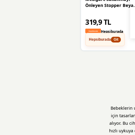
Önleyen Stopper Beya
Eşya Altlığı Pratik
Çamaşır Bulaşık
319,9 TL
Makinası Buzdolabı
Yükseltici Gürültü
Hepsiburada
Önleyici 4 Tane
Hepsiburada
Git
Bebeklerin 
için tasarl
alıyor. Bu c
hızlı uykuya