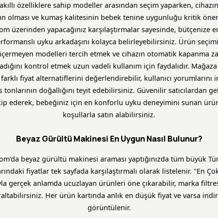
 akıllı özelliklere sahip modeller arasından seçim yaparken, cihazın
ın olması ve kumaş kalitesinin bebek tenine uygunluğu kritik önem
com üzerinden yapacağınız karşılaştırmalar sayesinde, bütçenize 
rformanslı uyku arkadaşını kolayca belirleyebilirsiniz. Ürün seçim
içermeyen modelleri tercih etmek ve cihazın otomatik kapanma za
dığını kontrol etmek uzun vadeli kullanım için faydalıdır. Mağaza ç
farklı fiyat alternatiflerini değerlendirebilir, kullanıcı yorumlarını 
s tonlarının doğallığını teyit edebilirsiniz. Güvenilir satıcılardan g
takip ederek, bebeğiniz için en konforlu uyku deneyimini sunan ürün
koşullarla satın alabilirsiniz.
Beyaz Gürültü Makinesi En Uygun Nasıl Bulunur?
com'da beyaz gürültü makinesi araması yaptığınızda tüm büyük Tür
ındaki fiyatlar tek sayfada karşılaştırmalı olarak listelenir. "En Ço
yla gerçek anlamda ucuzlayan ürünleri öne çıkarabilir, marka filtre
raltabilirsiniz. Her ürün kartında anlık en düşük fiyat ve varsa indi
görüntülenir.