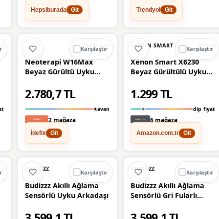
Hepsiburada
Trendyol
Git
Git
Ü
%7
%13
-
XENON SMART
ta
sınırlı stok
stokta
r
Karşılaştır
Karşılaştır
Neoterapi W16Max
Xenon Smart X6230
Beyaz Gürültü Uyku
Beyaz Gürültülü Uyku
Makinesi
Arkadaşı
2.780,7 TL
1.299 TL
at
tavan
dip fiyat
2 mağaza
6 mağaza
İdefix
Amazon.com.tr
Git
Git
%10
%10
BUDIZZZ
BUDIZZZ
ta
stokta
stokta
r
Karşılaştır
Karşılaştır
Budizzz Akıllı Ağlama
Budizzz Akıllı Ağlama
Sensörlü Uyku Arkadaşı
Sensörlü Gri Fularlı
e
Uyku Arkadaşı
3.599,1 TL
3.599,1 TL