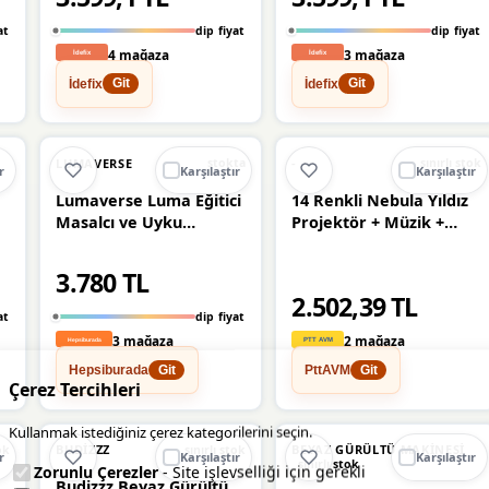
at
dip fiyat
dip fiyat
4 mağaza
3 mağaza
İdefix
İdefix
Git
Git
%5
%15
LUMAVERSE
-
stokta
sınırlı stok
r
Karşılaştır
Karşılaştır
Lumaverse Luma Eğitici
14 Renkli Nebula Yıldız
Masalcı ve Uyku
Projektör + Müzik +
Arkadaşı
Gürültü Cihazı +
Zamanlayıcılı - Lisinya
3.780 TL
2.502,39 TL
at
dip fiyat
3 mağaza
2 mağaza
Hepsiburada
PttAVM
Git
Git
Çerez Tercihleri
Kullanmak istediğiniz çerez kategorilerini seçin.
BUDIZZZ
BEYAZ GÜRÜLTÜ MAKINESI
ok
sınırlı stok
r
Karşılaştır
Karşılaştır
sınırlı stok
Zorunlu Çerezler
- Site işlevselliği için gerekli
Budizzz Beyaz Gürültü