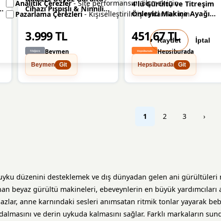
Analitik Çerezler
- Site performansını ölçmek için
4'lü Gürültü ve Titreşim
z
Cihazı Pışpışlı & Ninnili
Önleyici Makine Ayağı
Pazarlama Çerezleri
- Kişiselleştirilmiş reklamlar için
Ayıcık Uyku Arkadaşı
Pedleri, Kaymaz Stoper
3.999 TL
451,67 TL
Ayak Seti, Çamaşır
Kaydet
İptal
Makinesi, Bulaşık
Beymen
Hepsiburada
Makinesi, Kurutma,
Kanepe ve Beyaz Eşya
Beymen
Hepsiburada
Git
Git
İçin Koruyucu Ped - 001-
Renkli - Option-1
1
2
3
›
uyku düzenini desteklemek ve dış dünyadan gelen ani gürültüler
anan beyaz gürültü makineleri, ebeveynlerin en büyük yardımcıları 
ihazlar, anne karnındaki sesleri anımsatan ritmik tonlar yayarak be
 dalmasını ve derin uykuda kalmasını sağlar. Farklı markaların sund