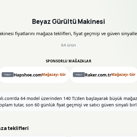
Beyaz Gürültü Makinesi
nesi fiyatlarını mağaza teklifleri, fiyat geçmişi ve güven sinyaller
64 ürün
SPONSORLU MAĞAZALAR
Hapshoe.com
Raker.com.tr
Mağazayı Gör
Mağazayı Gör
rimli.com'da 64 model üzerinden 140 TL'den başlayarak büyük mağa
toplam tutar, son 60 günlük fiyat geçmişi ve satıcı güven sinyali birli
a teklifleri