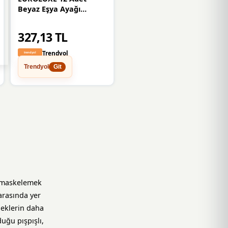
Beyaz Eşya Ayağı
Çamaşır Bulaşık
Makinası Buzdolabı
327,13 TL
Yükseltici Titreşim
Gürültü Önleyici
Trendyol
Trendyol
Git
i maskelemek
arasında yer
beklerin daha
uğu pışpışlı,