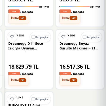
dip fiyat
dip fiyat
2 mağaza
2 mağaza
İdefix
İdefix
Git
Git
DREAMEGG
DREAMEGG
sınırlı stok
sınırlı stok
Karşılaştır
Karşılaştır
Dreamegg D11 Gece
Dreamegg Beyaz
Isigiyla Uyuyan
Gurultu Makinesi - 21
Bebekler İcin Beyaz
Rahatlatici Ses - Sakura
Gurultu Makinesi
Pembesi
18.829,79 TL
16.517,36 TL
2 mağaza
2 mağaza
İdefix
İdefix
Git
Git
EUROLUXE
sınırlı stok
Karşılaştır
EUROLUXE 12 Adet