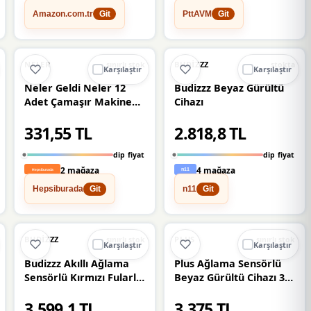
Amazon.com.tr
PttAVM
Git
Git
%15
%13
NELER
BUDIZZZ
sınırlı stok
stokta
Karşılaştır
Karşılaştır
Neler Geldi Neler 12
Budizzz Beyaz Gürültü
Adet Çamaşır Makinesi
Cihazı
Ayağı Titreşim Gürültü
331,55 TL
2.818,8 TL
Hareket Önleyici
Mobilya Yükseltici Ayak
dip fiyat
dip fiyat
Beyaz Eşya
2 mağaza
4 mağaza
Hepsiburada
n11
Git
Git
%10
%10
BUDIZZZ
PLUS
sınırlı stok
sınırlı stok
Karşılaştır
Karşılaştır
Budizzz Akıllı Ağlama
Plus Ağlama Sensörlü
Sensörlü Kırmızı Fularlı
Beyaz Gürültü Cihazı 33
Uyku Arkadaşı
Sesli Anne Ses Kayıtlı
3.599,1 TL
3.375 TL
Bebek Uyku Cihazı