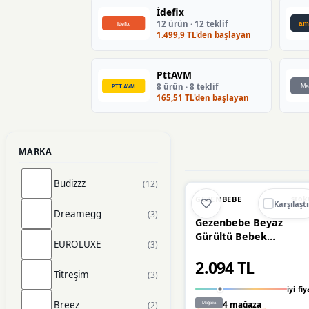
İdefix
12 ürün · 12 teklif
1.499,9 TL'den başlayan
PttAVM
8 ürün · 8 teklif
165,51 TL'den başlayan
MARKA
Budizzz
(12)
🔥
%48 DÜŞT
%48
GEZENBEBE
stok
Karşılaştı
Dreamegg
(3)
Gezenbebe Beyaz
Gürültü Bebek
EUROLUXE
(3)
Hoparlörü - Uyku ve
2.094 TL
Konsantrasyon
Titreşim
(3)
Yardımcısı
iyi fiy
Breez
4 mağaza
(2)