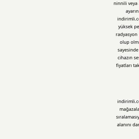
ninnili veya
ayarın
indirimli.
yüksek pe
radyasyon 
olup olma
sayesinde 
cihazın se
fiyatları 
indirimli.
mağazalar
sıralaması
alanını da