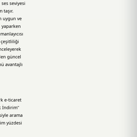
 ses seviyesi
 taşır.
en uygun ve
i yaparken
manlayıcısı
eşitliliği
inceleyerek
elen güncel
ü avantajlı
k e-ticaret
k İndirim"
siyle arama
rim yüzdesi