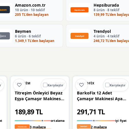
Amazon.com.tr
Hepsiburada
10 ürün · 10 teklif
8 ürün · 8 teklif
205 TL'den başlayan
139,99 TL'den başlay
Beymen
Trendyol
6 ürün · 6 teklif
4 ürün · 4 teklif
1.349,1 TL'den başlayan
246,72 TL'den başlay
Ü
🔥
%22 DÜŞTÜ
%22
%16
TITREŞIM
BARKOFIX
ta
stokta
sınırlı stok
r
Karşılaştır
Karşılaştır
Titreşim Önleyici Beyaz
BarkoFix 12 Adet
Eşya Çamaşır Makinesi
Çamaşır Makinesi Ayağı
Ayağı 4 Adet Kaymaz
Titreşim Gürültü
189,89 TL
291,71 TL
Gürültü Azaltıcı
Hareket Önleyici
Engelleyici Ayak
Mobilya Yükseltici Ayak
at
ortalama
iyi fiyat
Beyaz Eşya
3 mağaza
2 mağaza