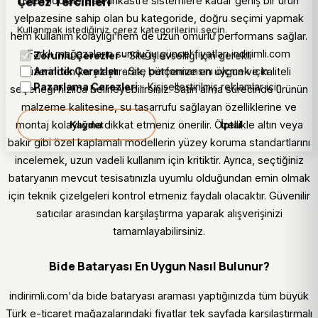
üstü modellerden ankastre sistemlere kadar geniş bir ürün
Çerez Tercihleri
yelpazesine sahip olan bu kategoride, doğru seçimi yapmak
Kullanmak istediğiniz çerez kategorilerini seçin.
hem kullanım kolaylığı hem de uzun ömürlü performans sağlar.
Farklı mağazaların sunduğu güncel fiyatları indirimli.com
Zorunlu Çerezler
- Site işlevselliği için gerekli
Analitik Çerezler
- Site performansını ölçmek için
üzerinden karşılaştırarak, bütçenize en uygun ve kaliteli
Pazarlama Çerezleri
- Kişiselleştirilmiş reklamlar için
seçeneği hızlıca belirleyebilirsiniz. Satın alma sürecinde ürünün
malzeme kalitesine, su tasarrufu sağlayan özelliklerine ve
montaj kolaylığına dikkat etmeniz önerilir. Özellikle altın veya
Kaydet
İptal
bakır gibi özel kaplamalı modellerin yüzey koruma standartlarını
incelemek, uzun vadeli kullanım için kritiktir. Ayrıca, seçtiğiniz
bataryanın mevcut tesisatınızla uyumlu olduğundan emin olmak
için teknik çizelgeleri kontrol etmeniz faydalı olacaktır. Güvenilir
satıcılar arasından karşılaştırma yaparak alışverişinizi
tamamlayabilirsiniz.
Bide Bataryası En Uygun Nasıl Bulunur?
indirimli.com'da bide bataryası araması yaptığınızda tüm büyük
Türk e-ticaret mağazalarındaki fiyatlar tek sayfada karşılaştırmalı