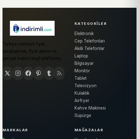
KATEGORILER
Elektronik
Cep Telefonları
Türkiye merkezli fiyat
Akıllı Telefonlar
karşılaştırma, fiyat alarmı ve
Laptop
gerçek indirim keşif platformu.
Bilgisayar
Monitör
Tablet
Televizyon
Kulaklık
Airfryer
Kahve Makinesi
Süpürge
MARKALAR
MAĞAZALAR