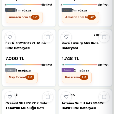
dip fiyat
dip fiyat
2 mağaza
3 mağaza
Amazon.com.tr
Amazon.com.tr
Git
Git
🔥
%38 DÜŞTÜ
🔥
%25 DÜŞTÜ
%38
%25
E.C.A.
KARE
stokta
sınırlı stok
E.C.A. 102110177H Mina
Kare Luxury Mix Bide
Bide Bataryası
Bataryası
7.000 TL
1.748 TL
dip fiyat
dip fiyat
3 mağaza
2 mağaza
May Ticaret
Pazarama
Git
Git
%19
%13
CREAVIT
ARTEMA
stokta
stokta
Creavit SF.H707CR Bide
Artema Suit U A4249426
Temizlik Musluğu Seti
Bakır Bide Bataryası