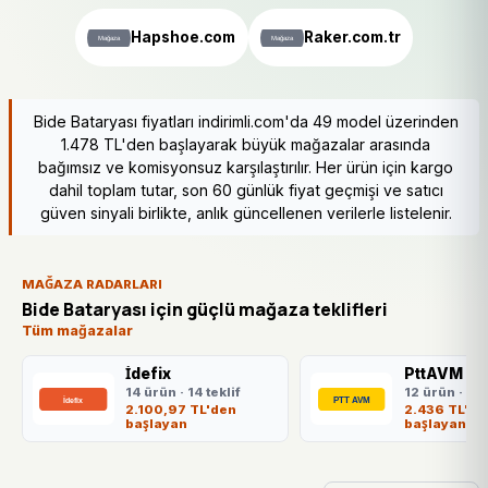
Hapshoe.com
Raker.com.tr
Bide Bataryası fiyatları indirimli.com'da 49 model üzerinden
1.478 TL'den başlayarak büyük mağazalar arasında
bağımsız ve komisyonsuz karşılaştırılır. Her ürün için kargo
dahil toplam tutar, son 60 günlük fiyat geçmişi ve satıcı
güven sinyali birlikte, anlık güncellenen verilerle listelenir.
MAĞAZA RADARLARI
Bide Bataryası için güçlü mağaza teklifleri
Tüm mağazalar
İdefix
PttAVM
14 ürün · 14 teklif
12 ürün · 12 
2.100,97 TL'den
2.436 TL'de
başlayan
başlayan