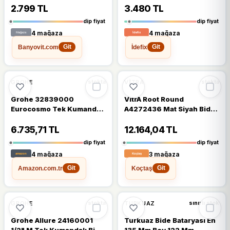
2.799 TL
3.480 TL
dip fiyat
dip fiyat
4 mağaza
4 mağaza
Banyovit.com
İdefix
Git
Git
%16
%10
GROHE
VITRA
stokta
stokta
Grohe 32839000
VitrA Root Round
Eurocosmo Tek Kumandalı
A4272436 Mat Siyah Bide
Bide Bataryası
Bataryası
6.735,71 TL
12.164,04 TL
dip fiyat
dip fiyat
4 mağaza
3 mağaza
Amazon.com.tr
Koçtaş
Git
Git
%14
%8
GROHE
TURKUAZ
stokta
sınırlı stok
Grohe Allure 24160001
Turkuaz Bide Bataryası En
1/2" M Tek Kumandalı Bide
135 Mm Boy 122 Mm