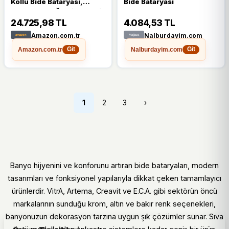
Kollu Bide Bataryası,
Bide Bataryası
Çekme Çubuğu Gider Seti,
Krom
24.725,98 TL
4.084,53 TL
Amazon.com.tr
Nalburdayim.com
Amazon.com.tr
Nalburdayim.com
Git
Git
1
2
3
›
Banyo hijyenini ve konforunu artıran bide bataryaları, modern
tasarımları ve fonksiyonel yapılarıyla dikkat çeken tamamlayıcı
ürünlerdir. VitrA, Artema, Creavit ve E.C.A. gibi sektörün öncü
markalarının sunduğu krom, altın ve bakır renk seçenekleri,
banyonuzun dekorasyon tarzına uygun şık çözümler sunar. Sıva