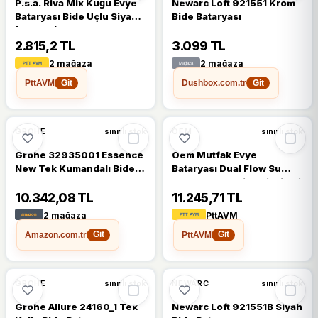
P.s.a. Riva Mix Kuğu Evye
Newarc Loft 921551 Krom
Bataryası Bide Uçlu Siyah
Bide Bataryası
(Ps1854)
2.815,2 TL
3.099 TL
2 mağaza
2 mağaza
PttAVM
Dushbox.com.tr
Git
Git
GROHE
OEM
sınırlı stok
sınırlı stok
Grohe 32935001 Essence
Oem Mutfak Evye
New Tek Kumandalı Bide
Bataryası Dual Flow Su
Bataryası
Arıtma Çıkışlı Bide Fiskiyeli
Yeni Tasarım Antik 7 Yıl
10.342,08 TL
11.245,71 TL
Garantili
2 mağaza
PttAVM
Amazon.com.tr
PttAVM
Git
Git
GROHE
NEWARC
sınırlı stok
sınırlı stok
Grohe Allure 24160_1 Tek
Newarc Loft 921551B Siyah