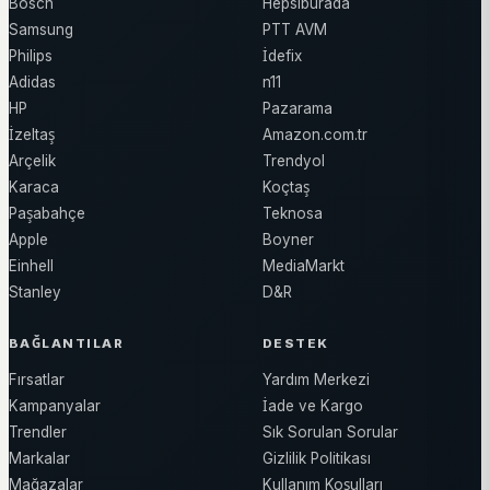
Bosch
Hepsiburada
Samsung
PTT AVM
Philips
İdefix
Adidas
n11
HP
Pazarama
İzeltaş
Amazon.com.tr
Arçelik
Trendyol
Karaca
Koçtaş
Paşabahçe
Teknosa
Apple
Boyner
Einhell
MediaMarkt
Stanley
D&R
BAĞLANTILAR
DESTEK
Fırsatlar
Yardım Merkezi
Kampanyalar
İade ve Kargo
Trendler
Sık Sorulan Sorular
Markalar
Gizlilik Politikası
Mağazalar
Kullanım Koşulları