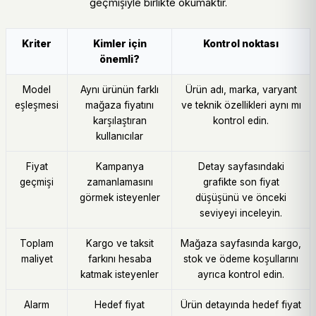
geçmişiyle birlikte okumaktır.
Kriter
Kimler için
Kontrol noktası
önemli?
Model
Aynı ürünün farklı
Ürün adı, marka, varyant
eşleşmesi
mağaza fiyatını
ve teknik özellikleri aynı mı
karşılaştıran
kontrol edin.
kullanıcılar
Fiyat
Kampanya
Detay sayfasındaki
geçmişi
zamanlamasını
grafikte son fiyat
görmek isteyenler
düşüşünü ve önceki
seviyeyi inceleyin.
Toplam
Kargo ve taksit
Mağaza sayfasında kargo,
maliyet
farkını hesaba
stok ve ödeme koşullarını
katmak isteyenler
ayrıca kontrol edin.
Alarm
Hedef fiyat
Ürün detayında hedef fiyat