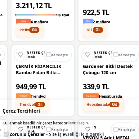
3.211,12 TL
Hobi Bahçesi Bitki
Bağlama Teli Sebze ve
922,5 TL
ma
dip fiyat
Çiçek Teli
4 mağaza
2 mağaza
İdefix
n11
Git
Git
BITKI DESTEK ÇUBUĞU
BITKI DESTEK ÇUBUĞU
ok
r
Karşılaştır
Karşılaştır
sınırlı stok
sınırlı stok
i
ÇERMİK FİDANCILIK
Gardener Bitki Destek
Bambu Fidan Bitki
Çubuğu 120 cm
Destek Çubuğu 20 Adet
949,99 TL
339,9 TL
2 Metre Boy
Trendyol
Hepsiburada
Trendyol
Hepsiburada
Git
Git
Çerez Tercihleri
Kullanmak istediğiniz çerez kategorilerini seçin.
BITKI DESTEK ÇUBUĞU
VENON
sınırlı stok
r
Karşılaştır
Karşılaştır
sınırlı stok
Zorunlu Çerezler
- Site işlevselliği için gerekli
VENON 5 Adet METAL