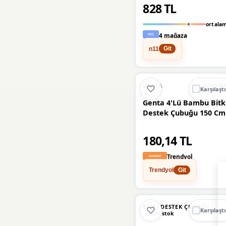
828 TL
H20FARM
(1)
ortala
4 mağaza
MEDUSHOP
(1)
n11
Git
Nurnivus
(1)
plot
(1)
GENTA
sınırlı st
Karşılaştı
Genta 4'Lü Bambu Bitk
WLS
(1)
Destek Çubuğu 150 Cm
180,14 TL
Trendyol
Trendyol
Git
BITKI DESTEK ÇUBUĞU
Karşılaştı
sınırlı stok