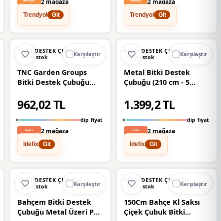
2 mağaza
2 mağaza
Trendyol
Trendyol
Git
Git
%12
%12
BITKI DESTEK ÇUBUĞU
BITKI DESTEK ÇUBUĞU
Karşılaştır
Karşılaştır
sınırlı stok
sınırlı stok
TNC Garden Groups
Metal Bitki Destek
Bitki Destek Çubuğu
Çubuğu (210 cm - 5
Bambu 75 cm 20 Adet
Adet)
962,02 TL
1.399,2 TL
dip fiyat
dip fiyat
2 mağaza
2 mağaza
İdefix
İdefix
Git
Git
BITKI DESTEK ÇUBUĞU
BITKI DESTEK ÇUBUĞU
Karşılaştır
Karşılaştır
sınırlı stok
sınırlı stok
Bahçem Bitki Destek
150Cm Bahçe Kl Saksı
Çubuğu Metal Üzeri Pvc
Çiçek Çubuk Bitki