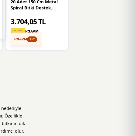
20 Adet 150 Cm Metal
Spiral Bitki Destek
Çubuğu Hobi Bahçesi
3.704,05 TL
Bitki Bağlama Teli
Sebze Ve Çiçek Teli
PttAVM
PttAVM
Git
k nedeniyle
. Özellikle
 bitkinin dik
dımcı olur.