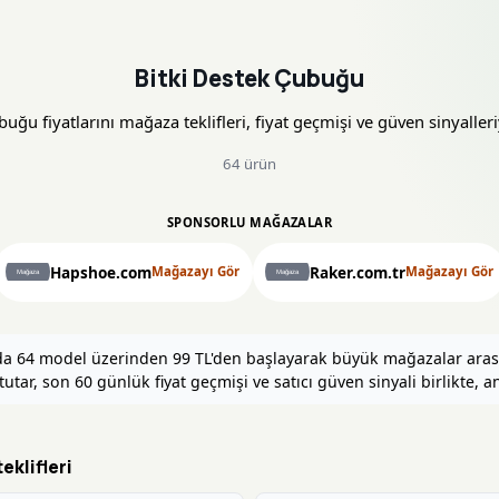
Bitki Destek Çubuğu
uğu fiyatlarını mağaza teklifleri, fiyat geçmişi ve güven sinyalleriy
64 ürün
SPONSORLU MAĞAZALAR
Hapshoe.com
Raker.com.tr
Mağazayı Gör
Mağazayı Gör
'da 64 model üzerinden 99 TL'den başlayarak büyük mağazalar arası
tar, son 60 günlük fiyat geçmişi ve satıcı güven sinyali birlikte, anl
eklifleri