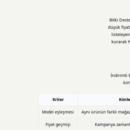
Bitki Dest
düşük fiya
listeleye
kurarak h
İndirimli 
kim
Kriter
Kimle
Model eşleşmesi
Aynı ürünün farklı mağaza 
Fiyat geçmişi
Kampanya zamanla