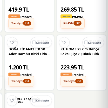
Kaplı 8mm 120cm 5
Destek Çubuğu (1 Adet)
Adet
419,9 TL
269,85 TL
Trendyol
PttAVM
Trendyol
PttAVM
Git
Git
DOĞA
KL
sınırlı stok
sınırlı stok
Karşılaştır
Karşılaştır
DOĞA FİDANCILIK 50
KL HOME 75 Cm Bahçe
Adet Bambu Bitki Fidan
Saksı Çiçek Çubuk Bitki
Destek Çubuğu 1,5
Destek Çubuk( 1 Adet )
Metre
1.200 TL
223,95 TL
Trendyol
Trendyol
Trendyol
Trendyol
Git
Git
BITKI DESTEK ÇUBUĞU
Karşılaştır
sınırlı stok