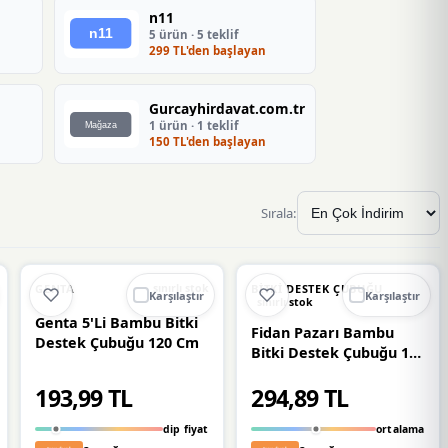
n11
5 ürün · 5 teklif
299 TL'den başlayan
Gurcayhirdavat.com.tr
1 ürün · 1 teklif
150 TL'den başlayan
Sırala:
🔥
%55 DÜŞTÜ
🔥
%31 DÜŞTÜ
%55
%31
GENTA
BITKI DESTEK ÇUBUĞU
sınırlı stok
Karşılaştır
Karşılaştır
sınırlı stok
Genta 5'Li Bambu Bitki
Fidan Pazarı Bambu
Destek Çubuğu 120 Cm
Bitki Destek Çubuğu 10
Adet 150Cm
193,99 TL
294,89 TL
dip fiyat
ortalama