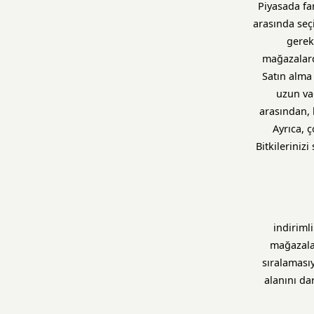
Piyasada fa
arasında seç
gerek
mağazalarda
Satın alma
uzun va
arasından, 
Ayrıca, 
Bitkileriniz
indiriml
mağazalar
sıralaması
alanını da