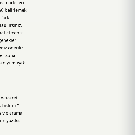
ış modelleri
nü belirlemek
farklı
abilirsiniz.
kat etmeniz
çenekler
iz önerilir.
er sunar.
mayan yumuşak
e-ticaret
k İndirim"
siyle arama
rim yüzdesi