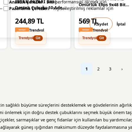
FİDAN PAZARI Bitki
Analitik Çerezler
- Site performansını ölçmek için
Ömürlük Elips 9x48 Bitki
t
Destek Çubuğu 10 Adet
Pazarlama Çerezleri
- Kişiselleştirilmiş reklamlar için
Gövde Destek
150 Cm
Sabitleme Dikey
244,89 TL
569 TL
Büyüme İçin Pratik &
Kaydet
İptal
BİTKİ TUTUCU
Trendyol
Trendyol
Trendyol
Trendyol
Git
Git
1
2
3
›
izin sağlıklı büyüme süreçlerini desteklemek ve gövdelerinin ağırlı
i önlemek için doğru destek çubuklarını seçmek büyük önem taşır
içekler, sarmaşıklar ve genç fidanlar için kullanılan bu yardımcılar,
sağlayarak güneş ışığından maksimum düzeyde faydalanmasına yar