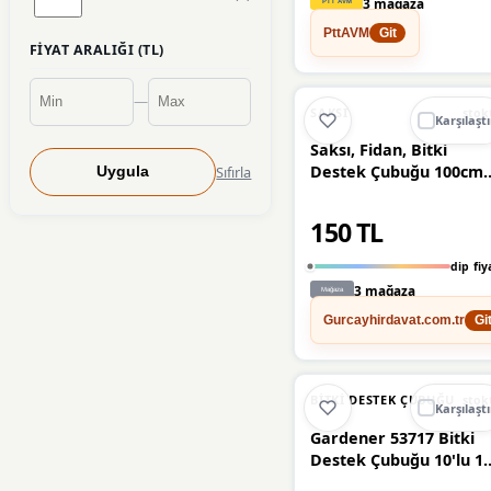
3 mağaza
PttAVM
Git
VENON
(2)
FIYAT ARALIĞI (TL)
Akdeniz
(1)
—
🔥
%50 DÜŞT
%50
SAKSI
stok
Karşılaştı
Aktepe
(1)
Saksı, Fidan, Bitki
Destek Çubuğu 100cm 
Sıfırla
Uygula
Alanya
(1)
8mm (10 Adet)
150 TL
BGA
(1)
dip fiy
Bitki
(1)
3 mağaza
Gurcayhirdavat.com.tr
Gi
Botanika
(1)
Doğa
(1)
BITKI DESTEK ÇUBUĞU
stok
Karşılaştı
Ennalbur
(1)
Gardener 53717 Bitki
Destek Çubuğu 10'lu 1
Grow
(1)
mm X 150 cm