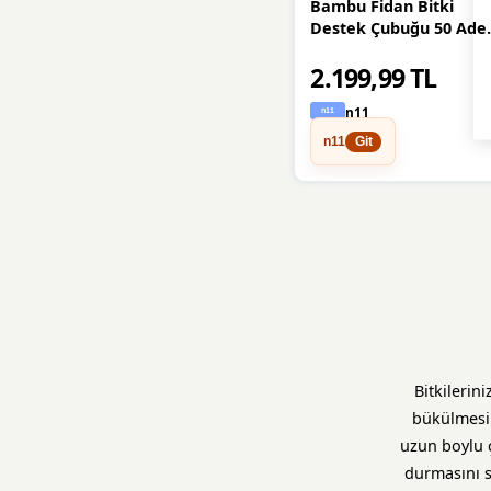
Bambu Fidan Bitki
Destek Çubuğu 50 Ade
2 Metre Boy
2.199,99 TL
n11
n11
Git
Bitkilerin
bükülmesin
uzun boylu ç
durmasını 