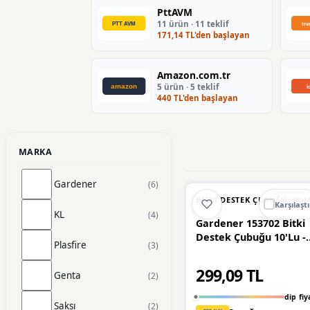
PttAVM
11 ürün · 11 teklif
171,14 TL'den başlayan
Amazon.com.tr
5 ürün · 5 teklif
440 TL'den başlayan
MARKA
Gardener
(6)
🔥
%32 DÜŞT
%32
BITKI DESTEK ÇUBUĞU
stok
Karşılaştı
KL
(4)
Gardener 153702 Bitki
Destek Çubuğu 10'Lu - 
Plasfire
(3)
Mm X 60 Cm
299,09 TL
Genta
(2)
dip fiy
Saksı
(2)