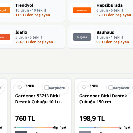
Trendyol
Hepsiburada
10 ürün · 10 teklif
6 ürün · 6 teklif
115 TL'den başlayan
320 TL'den başlayan
İdefix
Bauhaus
5 ürün · 5 teklif
1 ürün · 1 teklif
294,8 TL'den başlayan
99 TL'den başlayan
Ü
🔥
%73 DÜŞTÜ
🔥
%43 DÜŞTÜ
%73
%43
GARDENER
GARDENER
ta
sınırlı stok
sınırlı stok
r
Karşılaştır
Karşılaştır
Gardener 53713 Bitki
Gardener Bitki Destek
8
Destek Çubuğu 10'Lu - 8
Çubuğu 150 cm
Mm X 120 Cm
760 TL
198,9 TL
at
dip fiyat
iyi fiyat