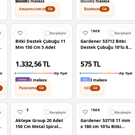
2 mağaza
2 mağaza
Amazon.com.tr
Bauhaus
Git
Git
Ü
🔥
%47 DÜŞTÜ
%47
%15
BITKI
GARDENER
ta
stokta
stokta
r
Karşılaştır
Karşılaştır
Bitki Destek Çubuğu 11
Gardener 53712 Bitki
-
Mm 150 Cm 5 Adet
Destek Çubuğu 10'lu 8
mm X 90 cm
1.332,56 TL
575 TL
at
dip fiyat
dip fiyat
3 mağaza
3 mağaza
Pazarama
n11
t
Git
Git
%8
AKTEPE
GARDENER
ta
stokta
sınırlı stok
r
Karşılaştır
Karşılaştır
Aktepe Group 20 Adet
Gardener 53718 11 mm
1
150 Cm Metal Spiral
x 180 cm 10'lu Bitki
Bitki Destek Çubuğu
Destek Çubuğu