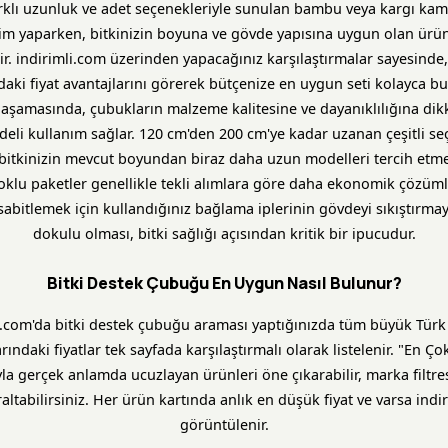
rklı uzunluk ve adet seçenekleriyle sunulan bambu veya kargı kam
im yaparken, bitkinizin boyuna ve gövde yapısına uygun olan ürü
ir. indirimli.com üzerinden yapacağınız karşılaştırmalar sayesinde, 
ki fiyat avantajlarını görerek bütçenize en uygun seti kolayca bul
 aşamasında, çubukların malzeme kalitesine ve dayanıklılığına dik
deli kullanım sağlar. 120 cm'den 200 cm'ye kadar uzanan çeşitli se
bitkinizin mevcut boyundan biraz daha uzun modelleri tercih etmen
çoklu paketler genellikle tekli alımlara göre daha ekonomik çözüml
i sabitlemek için kullandığınız bağlama iplerinin gövdeyi sıkıştır
dokulu olması, bitki sağlığı açısından kritik bir ipucudur.
Bitki Destek Çubuğu En Uygun Nasıl Bulunur?
i.com'da bitki destek çubuğu araması yaptığınızda tüm büyük Türk 
ındaki fiyatlar tek sayfada karşılaştırmalı olarak listelenir. "En Ço
yla gerçek anlamda ucuzlayan ürünleri öne çıkarabilir, marka filtre
raltabilirsiniz. Her ürün kartında anlık en düşük fiyat ve varsa indi
görüntülenir.