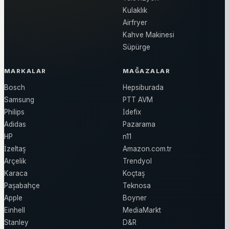
Kulaklık
Airfryer
Kahve Makinesi
Süpürge
MARKALAR
MAĞAZALAR
Bosch
Hepsiburada
Samsung
PTT AVM
Philips
İdefix
Adidas
Pazarama
HP
n11
İzeltaş
Amazon.com.tr
Arçelik
Trendyol
Karaca
Koçtaş
Paşabahçe
Teknosa
Apple
Boyner
Einhell
MediaMarkt
Stanley
D&R