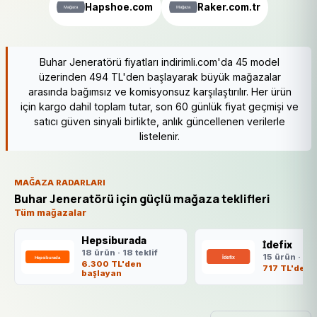
Hapshoe.com
Raker.com.tr
Buhar Jeneratörü fiyatları indirimli.com'da 45 model
üzerinden 494 TL'den başlayarak büyük mağazalar
arasında bağımsız ve komisyonsuz karşılaştırılır. Her ürün
için kargo dahil toplam tutar, son 60 günlük fiyat geçmişi ve
satıcı güven sinyali birlikte, anlık güncellenen verilerle
listelenir.
MAĞAZA RADARLARI
Buhar Jeneratörü için güçlü mağaza teklifleri
Tüm mağazalar
Hepsiburada
İdefix
18 ürün · 18 teklif
15 ürün · 15 
6.300 TL'den
717 TL'den 
başlayan