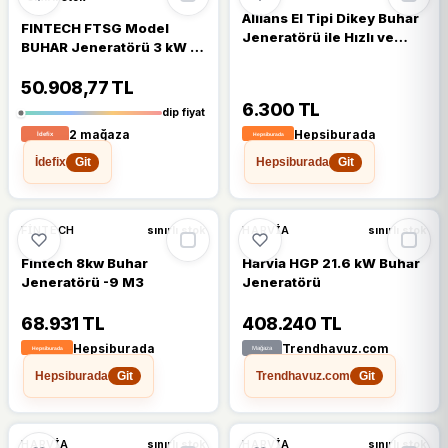
Allians El Tipi Dikey Buhar
FINTECH FTSG Model
Jeneratörü ile Hızlı ve
BUHAR Jeneratörü 3 kW -
Kolay Temizlik
2,5 m3-Steam
Generations FTSG Model-
50.908,77 TL
ToptancıyızBiz
6.300 TL
dip fiyat
2 mağaza
Hepsiburada
İdefix
Hepsiburada
Git
Git
FINTECH
HARVIA
sınırlı stok
sınırlı stok
Fintech 8kw Buhar
Harvia HGP 21.6 kW Buhar
Jeneratörü -9 M3
Jeneratörü
68.931 TL
408.240 TL
Hepsiburada
Trendhavuz.com
Hepsiburada
Trendhavuz.com
Git
Git
HARVIA
HARVIA
sınırlı stok
sınırlı stok