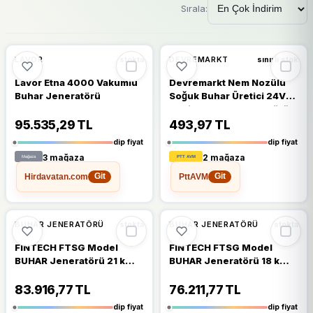
Sırala:
🔥
%48 DÜŞTÜ
🔥
%31 DÜŞTÜ
%48
%31
LAVOR
DEVREMARKT
stokta
sınırlı stok
Lavor Etna 4000 Vakumlu
Devremarkt Nem Nozülü
Buhar Jeneratörü
Soğuk Buhar Üretici 24V
1A Sis Duman Jeneratörü
Atomizer Kuluçka
95.535,29 TL
493,97 TL
Makinesi Bitki Kafe
dip fiyat
dip fiyat
3 mağaza
2 mağaza
Hirdavatan.com
PttAVM
Git
Git
🔥
%23 DÜŞTÜ
🔥
%23 DÜŞTÜ
%23
%23
BUHAR JENERATÖRÜ
BUHAR JENERATÖRÜ
stokta
stokta
FINTECH FTSG Model
FINTECH FTSG Model
BUHAR Jeneratörü 21 kW -
BUHAR Jeneratörü 18 kW -
2,5 m3-Steam
2,5 m3-Steam
Generations FTSG Model-
Generations FTSG Model-
83.916,77 TL
76.211,77 TL
ToptancıyızBiz
ToptancıyızBiz
dip fiyat
dip fiyat