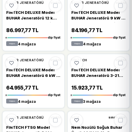
🔥
%22 DÜŞTÜ
🔥
%22 DÜŞTÜ
%22
%22
BUHAR JENERATÖRÜ
BUHAR JENERATÖRÜ
stokta
stokta
FINTECH DELUXE Model
FINTECH DELUXE Model
BUHAR Jeneratörü 12 kW -
BUHAR Jeneratörü 9 kW -
14 m3-Steam Generations
11 m3-Steam Generations
DELUXE Model-
DELUXE Model-
86.997,77 TL
84.196,77 TL
ToptancıyızBiz
ToptancıyızBiz
dip fiyat
dip fiyat
4 mağaza
4 mağaza
🔥
%22 DÜŞTÜ
%22
%17
BUHAR JENERATÖRÜ
FINTECH
stokta
stokta
FINTECH DELUXE Model
FINTECH DELUXE Model
BUHAR Jeneratörü 6 kW -
BUHAR Jeneratörü 3-21
7 m3-Steam Generations
kW Kumanda Panosu-
DELUXE Model-
Control Box DELUXE
64.955,77 TL
15.923,77 TL
ToptancıyızBiz
Model-ToptancıyızBiz
dip fiyat
dip fiyat
4 mağaza
3 mağaza
%12
%7
BUHAR JENERATÖRÜ
NEM
stokta
sınırlı stok
FINTECH FTSG Model
Nem Nozülü Soğuk Buhar