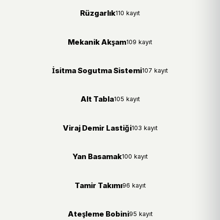
Rüzgarlık
110 kayıt
Mekanik Akşam
109 kayıt
İsitma Sogutma Sistemi
107 kayıt
Alt Tabla
105 kayıt
Viraj Demir Lastiği
103 kayıt
Yan Basamak
100 kayıt
Tamir Takımı
96 kayıt
Ateşleme Bobini
95 kayıt