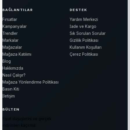
BAĞLANTILAR
DESTEK
Fırsatlar
Yardım Merkezi
Kampanyalar
İade ve Kargo
Trendler
Sık Sorulan Sorular
Markalar
Gizlilik Politikası
Mağazalar
Kullanım Koşulları
Mağaza Katılımı
Çerez Politikası
Blog
Hakkımızda
Nasıl Çalışır?
Mağaza Yönlendirme Politikası
Basın Kiti
İletişim
BÜLTEN
Fiyat düşüşlerini ve gerçek
indirimleri kaçırma.