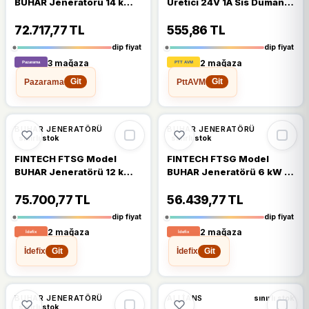
BUHAR Jeneratörü 14 kW -
Üretici 24V 1A Sis Duman
2,5 m3-Steam
Jeneratörü Atomizer
Generations FTSG Model-
Kuluçka Makinesi Bitki
72.717,77 TL
555,86 TL
ToptancıyızBiz
Kafe
dip fiyat
dip fiyat
3 mağaza
2 mağaza
Pazarama
PttAVM
Git
Git
%6
%6
BUHAR JENERATÖRÜ
BUHAR JENERATÖRÜ
sınırlı stok
sınırlı stok
FINTECH FTSG Model
FINTECH FTSG Model
BUHAR Jeneratörü 12 kW -
BUHAR Jeneratörü 6 kW -
2,5 m3-Steam
2,5 m3-Steam
Generations FTSG Model-
Generations FTSG Model-
75.700,77 TL
56.439,77 TL
ToptancıyızBiz
ToptancıyızBiz
dip fiyat
dip fiyat
2 mağaza
2 mağaza
İdefix
İdefix
Git
Git
%6
BUHAR JENERATÖRÜ
ALLIANS
sınırlı stok
sınırlı stok