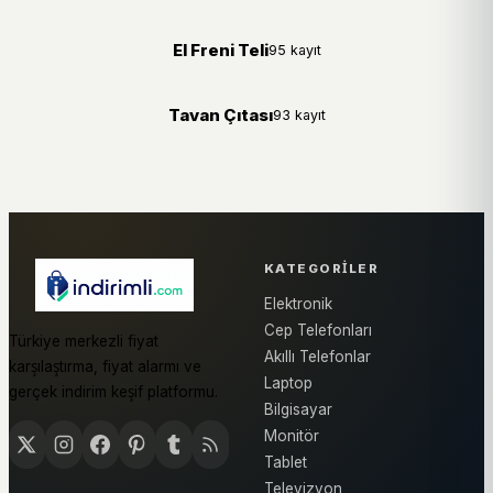
El Freni Teli
95 kayıt
Tavan Çıtası
93 kayıt
KATEGORILER
Elektronik
Cep Telefonları
Türkiye merkezli fiyat
Akıllı Telefonlar
karşılaştırma, fiyat alarmı ve
Laptop
gerçek indirim keşif platformu.
Bilgisayar
Monitör
Tablet
Televizyon