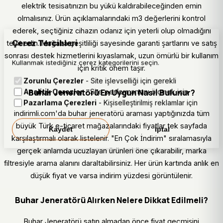
elektrik tesisatınızın bu yükü kaldırabileceğinden emin
olmalısınız. Ürün açıklamalarındaki m3 değerlerini kontrol
ederek, seçtiğiniz cihazın odanız için yeterli olup olmadığını
Çerez Tercihleri
teyit edin. Mağaza çeşitliliği sayesinde garanti şartlarını ve satış
sonrası destek hizmetlerini kıyaslamak, uzun ömürlü bir kullanım
Kullanmak istediğiniz çerez kategorilerini seçin.
için kritik önem taşır.
Zorunlu Çerezler
- Site işlevselliği için gerekli
Buhar Jeneratörü En Uygun Nasıl Bulunur?
Analitik Çerezler
- Site performansını ölçmek için
Pazarlama Çerezleri
- Kişiselleştirilmiş reklamlar için
indirimli.com'da buhar jeneratörü araması yaptığınızda tüm
büyük Türk e-ticaret mağazalarındaki fiyatlar tek sayfada
Kaydet
İptal
karşılaştırmalı olarak listelenir. "En Çok İndirim" sıralamasıyla
gerçek anlamda ucuzlayan ürünleri öne çıkarabilir, marka
filtresiyle arama alanını daraltabilirsiniz. Her ürün kartında anlık en
düşük fiyat ve varsa indirim yüzdesi görüntülenir.
Buhar Jeneratörü Alırken Nelere Dikkat Edilmeli?
Buhar Jeneratörü satın almadan önce fiyat geçmişini