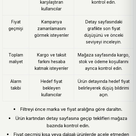
karşılaştıran
kontrol edin.
kullanıcılar
Fiyat
Kampanya
Detay sayfasındaki
geçmişi
zamanlamasını
grafikte son fiyat
görmek isteyenler
düşüşünü ve önceki
seviyeyi inceleyin.
Toplam
Kargo ve taksit
Mağaza sayfasında kargo,
maliyet
farkını hesaba
stok ve ödeme koşullarını
katmak isteyenler
ayrıca kontrol edin.
Alarm
Hedef fiyat
Ürün detayında hedef fiyat
takibi
bekleyen
belirleyerek düşüş bildirimi
kullanıcılar
açın.
Filtreyi önce marka ve fiyat aralığına göre daraltın.
Ürün kartından detay sayfasına geçip teklifleri mağaza
bazında kontrol edin.
Fiyat geçmişi kısa veya dalgalı ürünlerde acele etmeden