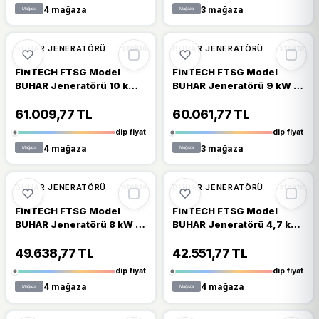
4 mağaza
3 mağaza
🔥
%23 DÜŞTÜ
🔥
%23 DÜŞTÜ
%23
%23
BUHAR JENERATÖRÜ
BUHAR JENERATÖRÜ
stokta
stokta
FINTECH FTSG Model
FINTECH FTSG Model
BUHAR Jeneratörü 10 kW -
BUHAR Jeneratörü 9 kW -
2,5 m3-Steam
2,5 m3-Steam
Generations FTSG Model-
Generations FTSG Model-
61.009,77 TL
60.061,77 TL
ToptancıyızBiz
ToptancıyızBiz
dip fiyat
dip fiyat
4 mağaza
3 mağaza
🔥
%23 DÜŞTÜ
🔥
%23 DÜŞTÜ
%23
%23
BUHAR JENERATÖRÜ
BUHAR JENERATÖRÜ
stokta
stokta
FINTECH FTSG Model
FINTECH FTSG Model
BUHAR Jeneratörü 8 kW -
BUHAR Jeneratörü 4,7 kW
2,5 m3-Steam
- 2,5 m3-Steam
Generations FTSG Model-
Generations FTSG Model-
49.638,77 TL
42.551,77 TL
ToptancıyızBiz
ToptancıyızBiz
dip fiyat
dip fiyat
4 mağaza
4 mağaza