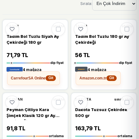
Sırala:
🔥
%64 DÜŞTÜ
🔥
%77 DÜŞTÜ
%64
%77
TADIM
TADIM
stokta
stokta
Tadım Bol Tuzlu Siyah Ay
Tadım Bol Tuzlu 180 gr Ay
Çekirdeği 180 gr
Çekirdeği
71,79 TL
56 TL
dip fiyat
dip fiyat
4 mağaza
4 mağaza
CarrefourSA Online
Amazon.com.tr
Git
Git
🔥
%36 DÜŞTÜ
🔥
%34 DÜŞTÜ
%36
%34
PEYMAN
DAKOTA
stokta
sınırlı stok
Peyman Çitliyo Kara
Dakota Tuzsuz Çekirdek
Şimşek Klasik 120 gr Ay
500 gr
Çekirdeği
91,8 TL
163,79 TL
ortalama
ortalama