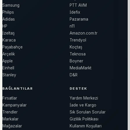
Samsung
PTT AVM
Philips
İdefix
Adidas
Pazarama
HP
n11
İzeltaş
Amazon.com.tr
Karaca
Trendyol
Paşabahçe
Koçtaş
Arçelik
Teknosa
Apple
Boyner
Einhell
MediaMarkt
Stanley
D&R
BAĞLANTILAR
DESTEK
Fırsatlar
Yardım Merkezi
Kampanyalar
İade ve Kargo
Trendler
Sık Sorulan Sorular
Markalar
Gizlilik Politikası
Mağazalar
Kullanım Koşulları