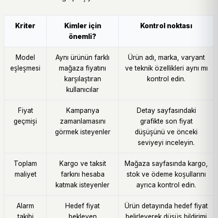
Kriter
Kimler için
Kontrol noktası
önemli?
Model
Aynı ürünün farklı
Ürün adı, marka, varyant
eşleşmesi
mağaza fiyatını
ve teknik özellikleri aynı mı
karşılaştıran
kontrol edin.
kullanıcılar
Fiyat
Kampanya
Detay sayfasındaki
geçmişi
zamanlamasını
grafikte son fiyat
görmek isteyenler
düşüşünü ve önceki
seviyeyi inceleyin.
Toplam
Kargo ve taksit
Mağaza sayfasında kargo,
maliyet
farkını hesaba
stok ve ödeme koşullarını
katmak isteyenler
ayrıca kontrol edin.
Alarm
Hedef fiyat
Ürün detayında hedef fiyat
takibi
bekleyen
belirleyerek düşüş bildirimi