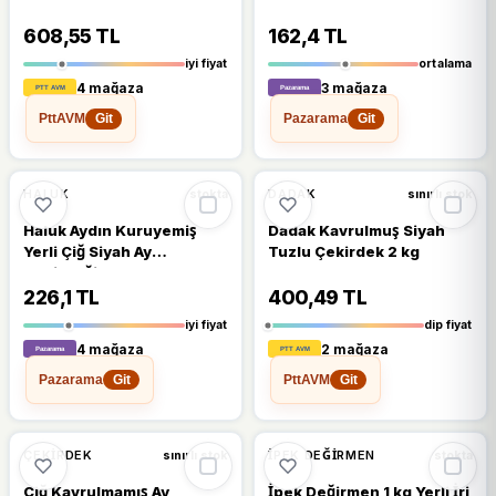
608,55 TL
162,4 TL
iyi fiyat
ortalama
4 mağaza
3 mağaza
PttAVM
Pazarama
Git
Git
🔥
%28 DÜŞTÜ
🔥
%23 DÜŞTÜ
%28
%23
HALUK
DADAK
stokta
sınırlı stok
Haluk Aydın Kuruyemiş
Dadak Kavrulmuş Siyah
Yerli Çiğ Siyah Ay
Tuzlu Çekirdek 2 kg
Çekirdeği 1 kg
226,1 TL
400,49 TL
iyi fiyat
dip fiyat
4 mağaza
2 mağaza
Pazarama
PttAVM
Git
Git
🔥
%27 DÜŞTÜ
🔥
%20 DÜŞTÜ
%27
%20
ÇEKIRDEK
İPEK DEĞIRMEN
sınırlı stok
stokta
Çiğ Kavrulmamış Ay
İpek Değirmen 1 kg Yerli İri