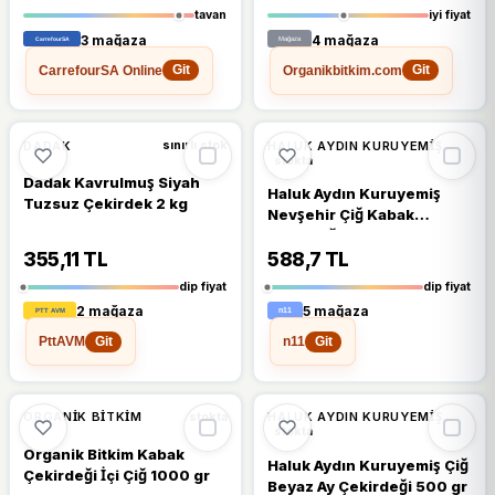
tavan
iyi fiyat
3 mağaza
4 mağaza
CarrefourSA Online
Organikbitkim.com
Git
Git
🔥
%32 DÜŞTÜ
🔥
%30 DÜŞTÜ
%32
%30
DADAK
HALUK AYDIN KURUYEMIŞ
sınırlı stok
stokta
Dadak Kavrulmuş Siyah
Haluk Aydın Kuruyemiş
Tuzsuz Çekirdek 2 kg
Nevşehir Çiğ Kabak
Çekirdeği 1 kg
355,11 TL
588,7 TL
dip fiyat
dip fiyat
2 mağaza
5 mağaza
PttAVM
n11
Git
Git
🔥
%22 DÜŞTÜ
🔥
%31 DÜŞTÜ
%22
%31
ORGANIK BITKIM
HALUK AYDIN KURUYEMIŞ
stokta
stokta
Organik Bitkim Kabak
Haluk Aydın Kuruyemiş Çiğ
Çekirdeği İçi Çiğ 1000 gr
Beyaz Ay Çekirdeği 500 gr