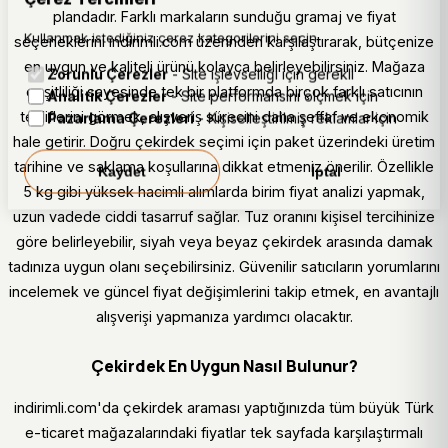
plandadır. Farklı markaların sunduğu gramaj ve fiyat
Kullanmak istediğiniz çerez kategorilerini seçin.
seçeneklerini indirimli.com üzerinden karşılaştırarak, bütçenize
en uygun ve kaliteli ürünü kolayca belirleyebilirsiniz. Mağaza
Zorunlu Çerezler
- Site işlevselliği için gerekli
çeşitliliği sayesinde tek bir platformda birçok farklı satıcının
Analitik Çerezler
- Site performansını ölçmek için
tekliflerini görmek, alışveriş sürecini daha şeffaf ve ekonomik
Pazarlama Çerezleri
- Kişiselleştirilmiş reklamlar için
hale getirir. Doğru çekirdek seçimi için paket üzerindeki üretim
tarihine ve saklama koşullarına dikkat etmeniz önerilir. Özellikle
Kaydet
İptal
5 kg gibi yüksek hacimli alımlarda birim fiyat analizi yapmak,
uzun vadede ciddi tasarruf sağlar. Tuz oranını kişisel tercihinize
göre belirleyebilir, siyah veya beyaz çekirdek arasında damak
tadınıza uygun olanı seçebilirsiniz. Güvenilir satıcıların yorumlarını
incelemek ve güncel fiyat değişimlerini takip etmek, en avantajlı
alışverişi yapmanıza yardımcı olacaktır.
Çekirdek En Uygun Nasıl Bulunur?
indirimli.com'da çekirdek araması yaptığınızda tüm büyük Türk
e-ticaret mağazalarındaki fiyatlar tek sayfada karşılaştırmalı