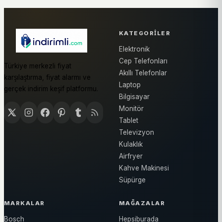
KATEGORILER
Elektronik
Cep Telefonları
Türkiye merkezli fiyat
Akıllı Telefonlar
karşılaştırma, fiyat alarmı ve
Laptop
gerçek indirim keşif platformu.
Bilgisayar
Monitör
Tablet
Televizyon
Kulaklık
Airfryer
Kahve Makinesi
Süpürge
MARKALAR
MAĞAZALAR
Bosch
Hepsiburada