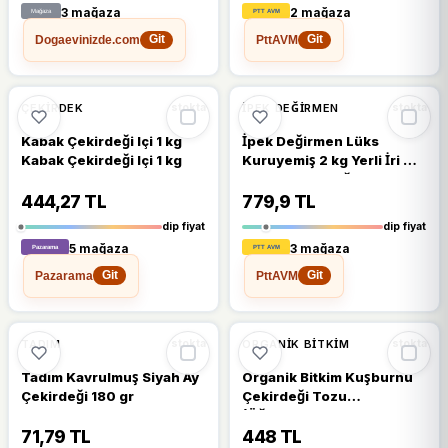
3 mağaza
2 mağaza
Dogaevinizde.com
PttAVM
Git
Git
🔥
%49 DÜŞTÜ
🔥
%35 DÜŞTÜ
%49
%35
ÇEKIRDEK
İPEK DEĞIRMEN
stokta
stokta
Kabak Çekirdeği Içi 1 kg
İpek Değirmen Lüks
Kabak Çekirdeği Içi 1 kg
Kuruyemiş 2 kg Yerli İri Çiğ
Kabak Çekirdeği
444,27 TL
779,9 TL
dip fiyat
dip fiyat
5 mağaza
3 mağaza
Pazarama
PttAVM
Git
Git
🔥
%53 DÜŞTÜ
🔥
%20 DÜŞTÜ
%53
%20
TADIM
ORGANIK BITKIM
stokta
stokta
Tadım Kavrulmuş Siyah Ay
Organik Bitkim Kuşburnu
Çekirdeği 180 gr
Çekirdeği Tozu
(Öğütülmüş) 1 kg
71,79 TL
448 TL