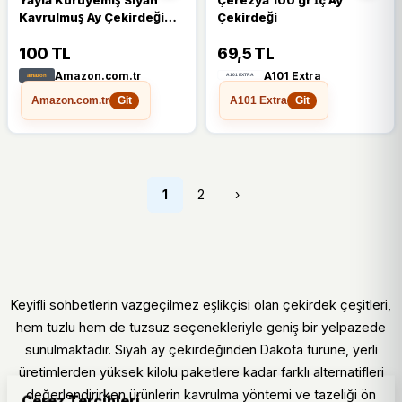
Kavrulmuş Ay Çekirdeği
Çekirdeği
500 gr
100 TL
69,5 TL
Amazon.com.tr
A101 Extra
Amazon.com.tr
A101 Extra
Git
Git
1
2
›
Keyifli sohbetlerin vazgeçilmez eşlikçisi olan çekirdek çeşitleri,
hem tuzlu hem de tuzsuz seçenekleriyle geniş bir yelpazede
sunulmaktadır. Siyah ay çekirdeğinden Dakota türüne, yerli
üretimlerden yüksek kilolu paketlere kadar farklı alternatifleri
değerlendirirken ürünlerin kavrulma yöntemi ve tazeliği ön
Çerez Tercihleri