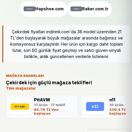
Hapshoe.com
Raker.com.tr
Çekirdek fiyatları indirimli.com'da 38 model üzerinden 21
TL'den başlayarak büyük mağazalar arasında bağımsız ve
komisyonsuz karşılaştırılır. Her ürün için kargo dahil toplam
tutar, son 60 günlük fiyat geçmişi ve satıcı güven sinyali
birlikte, anlık güncellenen verilerle listelenir.
MAĞAZA RADARLARI
Çekirdek için güçlü mağaza teklifleri
Tüm mağazalar
PttAVM
n11
17 ürün · 17 teklif
10 ürün · 10 
65,79 TL'den
239,4 TL'de
başlayan
başlayan