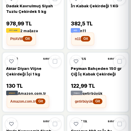
Dadak Kavrulmuş Siyah
İri Kabak Çekirdeği 1 KG
Tuzlu Çekirdek 5 kg
978,99 TL
382,5 TL
2 mağaza
n11
PttAVM
n11
Git
Git
AKTAR
PEYMAN
sınırlı stok
sınırlı stok
Aktar Diyarı Vişne
Peyman Bahçeden 150 gr
Çekirdeği İçi 1 kg
Çiğ İç Kabak Çekirdeği
130 TL
122,99 TL
Amazon.com.tr
getirbüyük
Amazon.com.tr
getirbüyük
Git
Git
YAYLA
ÇEREZYA
sınırlı stok
sınırlı stok
Yayla Kuruyemiş Siyah
Çerezya 100 gr İç Ay