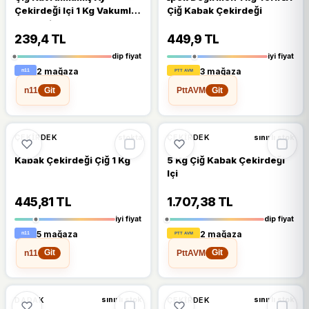
Çekirdeği Içi 1 Kg Vakumlu
Çiğ Kabak Çekirdeği
Ambalaj
239,4 TL
449,9 TL
dip fiyat
iyi fiyat
2 mağaza
3 mağaza
n11
PttAVM
Git
Git
🔥
%22 DÜŞTÜ
%22
%5
ÇEKIRDEK
ÇEKIRDEK
stokta
sınırlı stok
Kabak Çekirdeği Çiğ 1 Kg
5 Kg Çiğ Kabak Çekirdeği
Içi
445,81 TL
1.707,38 TL
iyi fiyat
dip fiyat
5 mağaza
2 mağaza
n11
PttAVM
Git
Git
DADAK
ÇEKIRDEK
sınırlı stok
sınırlı stok