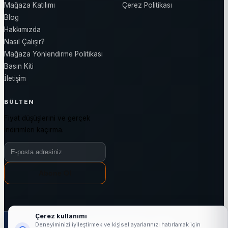
Mağaza Katılımı
Çerez Politikası
Blog
Hakkımızda
Nasıl Çalışır?
Mağaza Yönlendirme Politikası
Basın Kiti
İletişim
BÜLTEN
Fiyat düşüşlerini ve gerçek
indirimleri kaçırma.
Bülten e-posta adresiniz
Abone Ol
Çerez kullanımı
1000+
25863+
3144+
7/24
Deneyiminizi iyileştirmek ve kişisel ayarlarınızı hatırlamak için