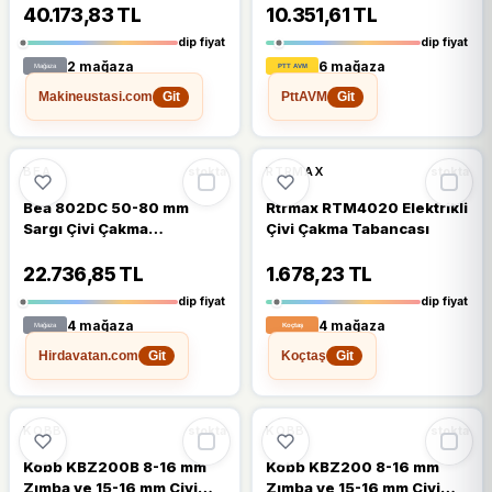
40.173,83 TL
10.351,61 TL
dip fiyat
dip fiyat
2 mağaza
6 mağaza
Makineustasi.com
PttAVM
Git
Git
🔥
%35 DÜŞTÜ
🔥
%27 DÜŞTÜ
%35
%27
BEA
RTRMAX
stokta
stokta
Bea 802DC 50-80 mm
Rtrmax RTM4020 Elektrikli
Sargı Çivi Çakma
Çivi Çakma Tabancası
Tabancası
22.736,85 TL
1.678,23 TL
dip fiyat
dip fiyat
4 mağaza
4 mağaza
Hirdavatan.com
Koçtaş
Git
Git
🔥
%28 DÜŞTÜ
🔥
%26 DÜŞTÜ
%28
%26
KOBB
KOBB
stokta
stokta
Kobb KBZ200B 8-16 mm
Kobb KBZ200 8-16 mm
Zımba ve 15-16 mm Çivi
Zımba ve 15-16 mm Çivi