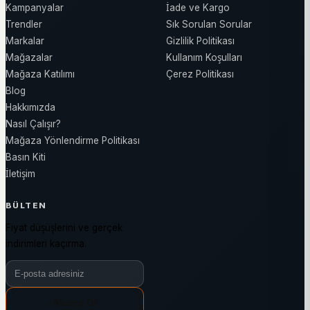
Kampanyalar
İade ve Kargo
Trendler
Sık Sorulan Sorular
Markalar
Gizlilik Politikası
Mağazalar
Kullanım Koşulları
Mağaza Katılımı
Çerez Politikası
Blog
Hakkımızda
Nasıl Çalışır?
Mağaza Yönlendirme Politikası
Basın Kiti
İletişim
BÜLTEN
Fiyat düşüşlerini ve gerçek
indirimleri kaçırma.
Bülten e-posta adresiniz
Abone Ol