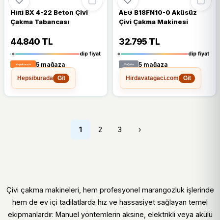
Hilti BX 4-22 Beton Çivi
AEG B18FN10-0 Aküsüz
Çakma Tabancası
Çivi Çakma Makinesi
44.840 TL
32.795 TL
dip fiyat
dip fiyat
5 mağaza
5 mağaza
Hepsiburada
Hirdavatagaci.com
Git
Git
1
2
3
›
Çivi çakma makineleri, hem profesyonel marangozluk işlerinde
hem de ev içi tadilatlarda hız ve hassasiyet sağlayan temel
ekipmanlardır. Manuel yöntemlerin aksine, elektrikli veya akülü