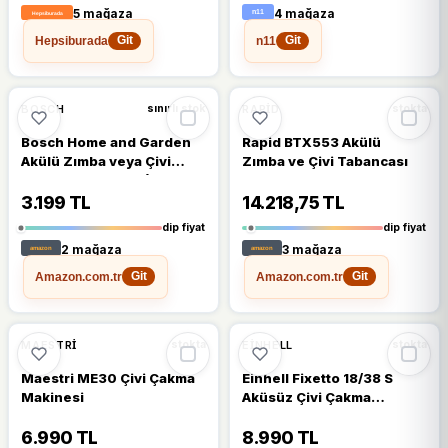
5 mağaza
4 mağaza
Hepsiburada
n11
Git
Git
🔥
%43 DÜŞTÜ
🔥
%43 DÜŞTÜ
%43
%43
BOSCH
RAPID
sınırlı stok
stokta
Bosch Home and Garden
Rapid BTX553 Akülü
Akülü Zımba veya Çivi
Zımba ve Çivi Tabancası
Çakma Tabancası (Entegre
Akü, 3.6 Volt, 30
3.199 TL
14.218,75 TL
Darbe/Dak, Metal Kutuda)
dip fiyat
dip fiyat
2 mağaza
3 mağaza
Amazon.com.tr
Amazon.com.tr
Git
Git
🔥
%41 DÜŞTÜ
🔥
%35 DÜŞTÜ
%41
%35
MAESTRI
EINHELL
stokta
stokta
Maestri ME30 Çivi Çakma
Einhell Fixetto 18/38 S
Makinesi
Aküsüz Çivi Çakma
Makinesi
6.990 TL
8.990 TL