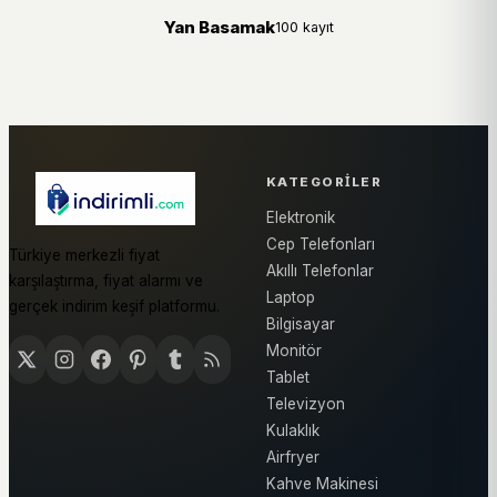
Yan Basamak
100 kayıt
KATEGORILER
Elektronik
Cep Telefonları
Türkiye merkezli fiyat
Akıllı Telefonlar
karşılaştırma, fiyat alarmı ve
Laptop
gerçek indirim keşif platformu.
Bilgisayar
Monitör
Tablet
Televizyon
Kulaklık
Airfryer
Kahve Makinesi