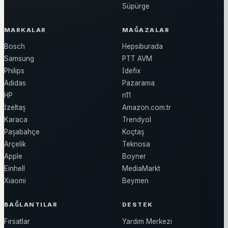
Süpürge
MARKALAR
MAĞAZALAR
Bosch
Hepsiburada
Samsung
PTT AVM
Philips
İdefix
Adidas
Pazarama
HP
n11
İzeltaş
Amazon.com.tr
Karaca
Trendyol
Paşabahçe
Koçtaş
Arçelik
Teknosa
Apple
Boyner
Einhell
MediaMarkt
Xiaomi
Beymen
BAĞLANTILAR
DESTEK
Fırsatlar
Yardım Merkezi