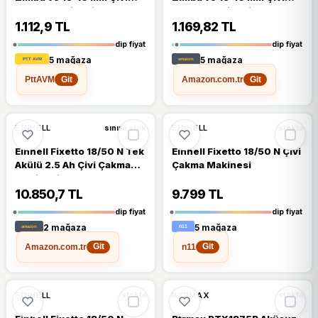
Çakma Makinesi + 3000
Çakma Makinesi + 3000
Adet Yedek Zımba ve Çivi
Adet Yedek Zımba Ve Çivi
1.112,9 TL
1.169,82 TL
dip fiyat
dip fiyat
5 mağaza
5 mağaza
PttAVM
Amazon.com.tr
Git
Git
🔥
%26 DÜŞTÜ
🔥
%26 DÜŞTÜ
%26
%26
EINHELL
EINHELL
sınırlı stok
stokta
Einhell Fixetto 18/50 N Tek
Einhell Fixetto 18/50 N Çivi
Akülü 2.5 Ah Çivi Çakma
Çakma Makinesi
Makinesi
10.850,7 TL
9.799 TL
dip fiyat
dip fiyat
2 mağaza
5 mağaza
Amazon.com.tr
n11
Git
Git
🔥
%26 DÜŞTÜ
🔥
%21 DÜŞTÜ
%26
%21
EINHELL
RTRMAX
stokta
stokta