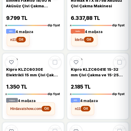
Einhell Fixetto 18/50 N
Rtrmax RTX1875B Aküsüz
Aküsüz Çivi Çakma
Çivi Çakma Makinesi
Makinesi
9.799 TL
6.337,88 TL
dip fiyat
dip fiyat
4 mağaza
4 mağaza
n11
İdefix
Git
Git
🔥
%21 DÜŞTÜ
%21
%18
KLPRO
KLPRO
stokta
stokta
Klpro KLZC6030E
Klpro KLZC6041E 15-32
Elektrikli 15 mm Çivi Çakma
mm Çivi Çakma ve 15-25
Makinesi
mm Zımba Çakma
Makinesi
1.350 TL
2.185 TL
dip fiyat
dip fiyat
4 mağaza
4 mağaza
Hirdavatshow.com
n11
Git
Git
🔥
%21 DÜŞTÜ
%21
%19
HILTI
AEG
stokta
stokta