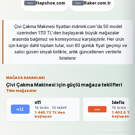
Hapshoe.com
Raker.com.tr
Çivi Çakma Makinesi fiyatları indirimli.com'da 50 model
üzerinden 1.113 TL'den başlayarak büyük mağazalar
arasında bağımsız ve komisyonsuz karşılaştırılır. Her ürün
için kargo dahil toplam tutar, son 60 günlük fiyat geçmişi ve
satıcı güven sinyali birlikte, anlık güncellenen verilerle
listelenir.
MAĞAZA RADARLARI
Çivi Çakma Makinesi için güçlü mağaza teklifleri
Tüm mağazalar
n11
İdefix
12 ürün · 12 teklif
12 ürün · 12 
1.440,72 TL'den
1.402,5 TL'
başlayan
başlayan