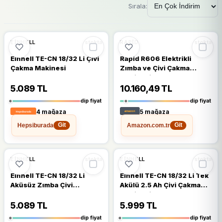
Sırala:
🔥
%52 DÜŞTÜ
🔥
%42 DÜŞTÜ
%52
%42
EINHELL
RAPID
stokta
stokta
Einhell TE-CN 18/32 Li Çivi
Rapid R606 Elektrikli
Çakma Makinesi
Zımba ve Çivi Çakma
Makinesi
5.089 TL
10.160,49 TL
dip fiyat
dip fiyat
4 mağaza
5 mağaza
Hepsiburada
Amazon.com.tr
Git
Git
🔥
%45 DÜŞTÜ
🔥
%44 DÜŞTÜ
%45
%44
EINHELL
EINHELL
stokta
stokta
Einhell TE-CN 18/32 Li
Einhell TE-CN 18/32 Li Tek
Aküsüz Zımba Çivi
Akülü 2.5 Ah Çivi Çakma
Tabancası
Makinesi
5.089 TL
5.999 TL
dip fiyat
dip fiyat