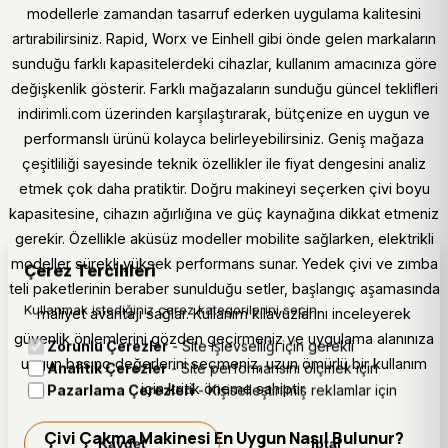
modellerle zamandan tasarruf ederken uygulama kalitesini
artırabilirsiniz. Rapid, Worx ve Einhell gibi önde gelen markaların
sunduğu farklı kapasitelerdeki cihazlar, kullanım amacınıza göre
değişkenlik gösterir. Farklı mağazaların sunduğu güncel teklifleri
indirimli.com üzerinden karşılaştırarak, bütçenize en uygun ve
performanslı ürünü kolayca belirleyebilirsiniz. Geniş mağaza
çeşitliliği sayesinde teknik özellikler ile fiyat dengesini analiz
etmek çok daha pratiktir. Doğru makineyi seçerken çivi boyu
kapasitesine, cihazın ağırlığına ve güç kaynağına dikkat etmeniz
gerekir. Özellikle aküsüz modeller mobilite sağlarken, elektrikli
modeller sürekli yüksek performans sunar. Yedek çivi ve zımba
Çerez Tercihleri
teli paketlerinin beraber sunulduğu setler, başlangıç aşamasında
Kullanmak istediğiniz çerez kategorilerini seçin.
maliyet avantajı sağlar. Kullanım kılavuzlarını inceleyerek
güvenlik önlemlerini gözden geçirmeniz ve uygulama alanınıza
Zorunlu Çerezler
- Site işlevselliği için gerekli
uygun basınç değerlerini seçmeniz, uzun ömürlü bir kullanım
Analitik Çerezler
- Site performansını ölçmek için
için kritik öneme sahiptir.
Pazarlama Çerezleri
- Kişiselleştirilmiş reklamlar için
Çivi Çakma Makinesi En Uygun Nasıl Bulunur?
Kaydet
İptal