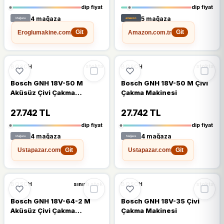
dip fiyat
dip fiyat
4 mağaza
5 mağaza
Eroglumakine.com
Amazon.com.tr
Git
Git
🔥
%39 DÜŞTÜ
🔥
%39 DÜŞTÜ
%39
%39
BOSCH
BOSCH
stokta
stokta
Bosch GNH 18V-50 M
Bosch GNH 18V-50 M Çivi
Aküsüz Çivi Çakma
Çakma Makinesi
Makinesi
27.742 TL
27.742 TL
dip fiyat
dip fiyat
4 mağaza
4 mağaza
Ustapazar.com
Ustapazar.com
Git
Git
🔥
%36 DÜŞTÜ
🔥
%33 DÜŞTÜ
%36
%33
BOSCH
BOSCH
sınırlı stok
stokta
Bosch GNH 18V-64-2 M
Bosch GNH 18V-35 Çivi
Aküsüz Çivi Çakma
Çakma Makinesi
Makinesi