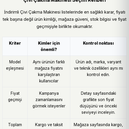
İndirimli Çivi Çakma Makinesi listelerinde en sağlıklı karar, fiyatı
tek başına değil ürün kimliği, mağaza güveni, stok bilgisi ve fiyat
geçmişiyle birlikte okumaktır.
Kriter
Kimler için
Kontrol noktası
önemli?
Model
Aynı ürünün farklı
Ürün adı, marka, varyant
eşleşmesi
mağaza fiyatını
ve teknik özellikleri aynı mı
karşılaştıran
kontrol edin.
kullanıcılar
Fiyat
Kampanya
Detay sayfasındaki
geçmişi
zamanlamasını
grafikte son fiyat
görmek isteyenler
düşüşünü ve önceki
seviyeyi inceleyin.
Toplam
Kargo ve taksit
Mağaza sayfasında kargo,