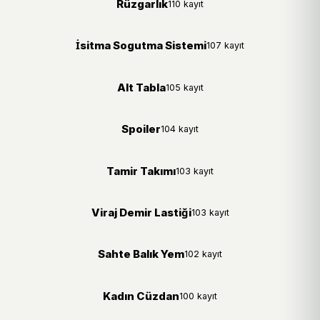
Rüzgarlık
110 kayıt
İsitma Sogutma Sistemi
107 kayıt
Alt Tabla
105 kayıt
Spoiler
104 kayıt
Tamir Takımı
103 kayıt
Viraj Demir Lastiği
103 kayıt
Sahte Balık Yem
102 kayıt
Kadın Cüzdan
100 kayıt