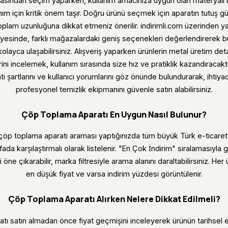
rasından seçim yaparken, kullanım amacınıza uygun olan materyali
anım için kritik önem taşır. Doğru ürünü seçmek için aparatın tutuş
oplam uzunluğuna dikkat etmeniz önerilir. indirimli.com üzerinden y
sayesinde, farklı mağazalardaki geniş seçenekleri değerlendirerek
kolayca ulaşabilirsiniz. Alışveriş yaparken ürünlerin metal üretim det
ni incelemek, kullanım sırasında size hız ve pratiklik kazandıracaktır.
i şartlarını ve kullanıcı yorumlarını göz önünde bulundurarak, ihtiya
profesyonel temizlik ekipmanını güvenle satın alabilirsiniz.
Çöp Toplama Aparatı En Uygun Nasıl Bulunur?
 çöp toplama aparatı araması yaptığınızda tüm büyük Türk e-ticare
yfada karşılaştırmalı olarak listelenir. "En Çok İndirim" sıralamasıyl
 öne çıkarabilir, marka filtresiyle arama alanını daraltabilirsiniz. Her 
en düşük fiyat ve varsa indirim yüzdesi görüntülenir.
Çöp Toplama Aparatı Alırken Nelere Dikkat Edilmeli?
ı satın almadan önce fiyat geçmişini inceleyerek ürünün tarihsel e