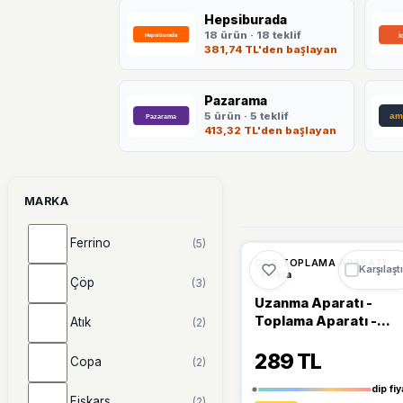
Hepsiburada
18 ürün · 18 teklif
381,74 TL'den başlayan
Pazarama
5 ürün · 5 teklif
413,32 TL'den başlayan
MARKA
Ferrino
(5)
🔥
%57 DÜŞT
%57
ÇÖP TOPLAMA APARATI
Karşılaştı
stokta
Çöp
(3)
Uzanma Aparatı -
Toplama Aparatı -
Atık
(2)
Akvaryum Maşası (70
289 TL
Cm)
Copa
(2)
dip fiy
Fiskars
(2)