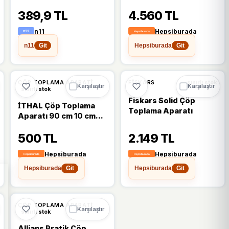
389,9 TL
4.560 TL
n11
Hepsiburada
n11
Hepsiburada
Git
Git
ÇÖP TOPLAMA APARATI
FISKARS
sınırlı stok
Karşılaştır
Karşılaştır
sınırlı stok
Fiskars Solid Çöp
İTHAL Çöp Toplama
Toplama Aparatı
Aparatı 90 cm 10 cm
Ağız Genişliği ile Pratik
500 TL
2.149 TL
Kullanım 1 Adet
Hepsiburada
Hepsiburada
Hepsiburada
Hepsiburada
Git
Git
ÇÖP TOPLAMA APARATI
Karşılaştır
sınırlı stok
Allians Pratik Çöp