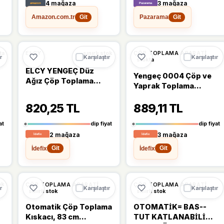
4 mağaza
3 mağaza
Amazon.com.tr
Pazarama
Git
Git
%15
%9
ELCY
ÇÖP TOPLAMA APARATI
ta
sınırlı stok
r
Karşılaştır
Karşılaştır
stokta
ELCY YENGEÇ Düz
Yengeç 0004 Çöp ve
Ağız Çöp Toplama
Yaprak Toplama
Aparatı ,Çok Amaçlı
Aparatı 92 CM dişli
Tutucu 92 Cm
820,25 TL
889,11 TL
Ağız
at
dip fiyat
dip fiyat
2 mağaza
3 mağaza
İdefix
İdefix
Git
Git
ÇÖP TOPLAMA APARATI
ÇÖP TOPLAMA APARATI
ok
r
Karşılaştır
Karşılaştır
sınırlı stok
sınırlı stok
Otomatik Çöp Toplama
OTOMATİK= BAS--
Kıskacı, 83 cm
TUT KATLANABİLİ