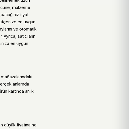
 belirlemek uzun
 gücüne, malzeme
apacağınız fiyat
 bütçenize en uygun
aylarını ve otomatik
 Ayrıca, satıcıların
cınıza en uygun
t mağazalarındaki
a gerçek anlamda
ürün kartında anlık
n düşük fiyatına ne