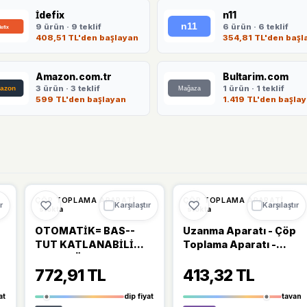
İdefix
n11
9 ürün · 9 teklif
6 ürün · 6 teklif
408,51 TL'den başlayan
354,81 TL'den başl
Amazon.com.tr
Bultarim.com
3 ürün · 3 teklif
1 ürün · 1 teklif
599 TL'den başlayan
1.419 TL'den başla
Ü
🔥
%47 DÜŞTÜ
🔥
%48 DÜŞTÜ
%47
%48
ÇÖP TOPLAMA APARATI
ÇÖP TOPLAMA APARATI
r
Karşılaştır
Karşılaştır
stokta
stokta
OTOMATİK= BAS--
Uzanma Aparatı - Çöp
TUT KATLANABİLİ
Toplama Aparatı -
BORU ÇÖP TOPLAMA
Akvaryum Maşası (70
772,91 TL
413,32 TL
KISKACI 83CM ÇOK
Cm)
AMAÇLI TUTACAK
at
dip fiyat
tavan