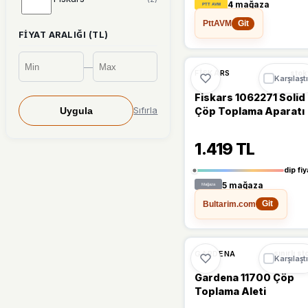
4 mağaza
PttAVM
Git
Microcase
(2)
FIYAT ARALIĞI (TL)
Uzanma
(2)
—
%19
FISKARS
stok
Karşılaştı
Yengeç
(2)
Fiskars 1062271 Solid
Çöp Toplama Aparatı
Sıfırla
Uygula
Dişli
(1)
1.419 TL
Düz
(1)
dip fiy
Ekostem
(1)
5 mağaza
Bultarim.com
Git
ELCY
(1)
Felix
(1)
GARDENA
sınırlı st
Karşılaştı
Felix Express
(1)
Gardena 11700 Çöp
Toplama Aleti
Gardena
(1)