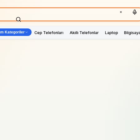
×
m Kategoriler
Cep Telefonları
Akıllı Telefonlar
Laptop
Bilgisay