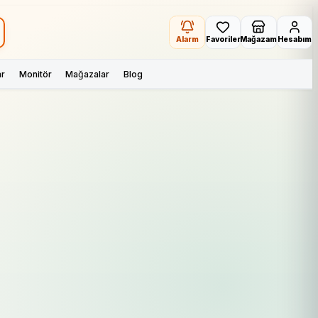
Alarm
Favoriler
Mağazam
Hesabım
ar
Monitör
Mağazalar
Blog