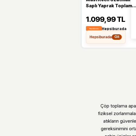
Saplı Yaprak Toplama
Aparatı - Bahçe ve Çö
1.099,99 TL
Toplayıcı - Ergonomik
Tutmalı - 92 cm - Siya
Hepsiburada
Hepsiburada
Git
Çöp toplama apara
fiziksel zorlanmala
atıkların güvenl
gereksinimini ort