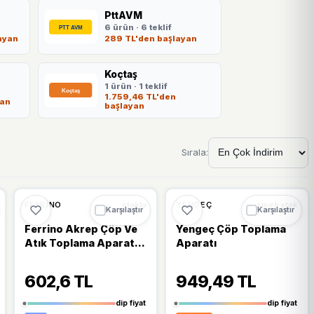
PttAVM
6 ürün · 6 teklif
ayan
289 TL'den başlayan
Koçtaş
1 ürün · 1 teklif
1.759,46 TL'den
yan
başlayan
Sırala:
🔥
%40 DÜŞTÜ
🔥
%21 DÜŞTÜ
%40
%21
FERRINO
YENGEÇ
stokta
sınırlı stok
Karşılaştır
Karşılaştır
Ferrino Akrep Çöp Ve
Yengeç Çöp Toplama
Atık Toplama Aparatı
Aparatı
Maşası Dişli Model
Komple Metal Üretim
602,6 TL
949,49 TL
dip fiyat
dip fiyat