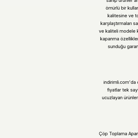
sahip ürünler a
ömürlü bir kull
kalitesine ve t
karşılaştırmaları 
ve kaliteli modele 
kapanma özellikleri
sunduğu garant
indirimli.com'da
fiyatlar tek sa
ucuzlayan ürünleri
Çöp Toplama Aparat