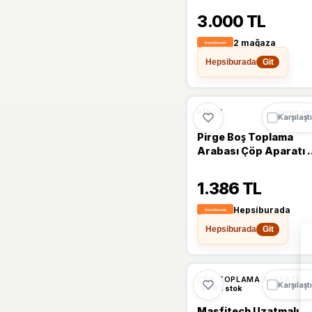
3.000 TL
Go İthalat
(1)
2 mağaza
Majeur
(1)
Hepsiburada
Git
Mrt
(1)
PIRGE
sınırlı st
NEWSTORE
(1)
Karşılaştı
Pirge Boş Toplama
Nexon
(1)
Arabası Çöp Aparatı 
Kırmızı
Opp
(1)
1.386 TL
Pirge
(1)
Hepsiburada
Hepsiburada
Git
Romix
(1)
Shopytech
(1)
ÇÖP TOPLAMA APARATI
Karşılaştı
sınırlı stok
Masfitech Uzatmalı