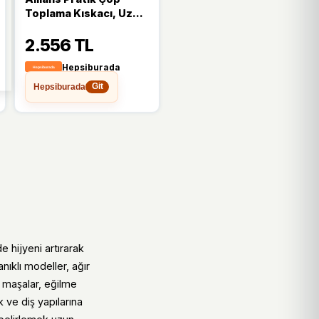
Toplama Kıskacı, Uzun
Uzanma, Temizlik
2.556 TL
Kolaylığı - Altın -
Seçenek 1
Hepsiburada
Hepsiburada
Git
 hijyeni artırarak
nıklı modeller, ağır
i maşalar, eğilme
 ve diş yapılarına