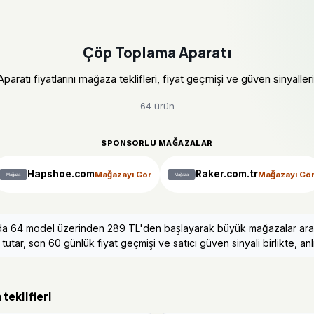
Çöp Toplama Aparatı
ratı fiyatlarını mağaza teklifleri, fiyat geçmişi ve güven sinyalleriyl
64 ürün
SPONSORLU MAĞAZALAR
Hapshoe.com
Raker.com.tr
Mağazayı Gör
Mağazayı Gö
m'da 64 model üzerinden 289 TL'den başlayarak büyük mağazalar arası
utar, son 60 günlük fiyat geçmişi ve satıcı güven sinyali birlikte, anlı
teklifleri