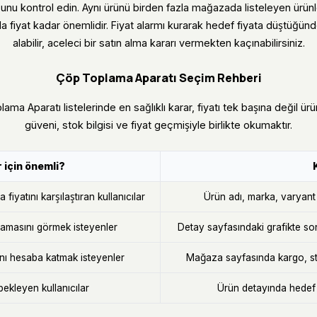
unu kontrol edin. Aynı ürünü birden fazla mağazada listeleyen ürün
da fiyat kadar önemlidir. Fiyat alarmı kurarak hedef fiyata düştüğünd
alabilir, aceleci bir satın alma kararı vermekten kaçınabilirsiniz.
Çöp Toplama Aparatı Seçim Rehberi
lama Aparatı listelerinde en sağlıklı karar, fiyatı tek başına değil ür
güveni, stok bilgisi ve fiyat geçmişiyle birlikte okumaktır.
 için önemli?
fiyatını karşılaştıran kullanıcılar
Ürün adı, marka, varyant v
masını görmek isteyenler
Detay sayfasındaki grafikte so
ını hesaba katmak isteyenler
Mağaza sayfasında kargo, sto
bekleyen kullanıcılar
Ürün detayında hedef f