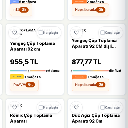
5 mağaza
2 mağaza
n11
Hepsiburada
Git
Git
%6
ÇÖP TOPLAMA APARATI
YENGEÇ
stokta
Karşılaştır
Karşılaştır
stokta
Yengeç Çöp Toplama
Yengeç Çöp Toplama
Aparatı 92 CM dişli
Aparatı 92 cm
Ağız
955,5 TL
877,77 TL
ortalama
dip fiyat
3 mağaza
3 mağaza
PttAVM
Hepsiburada
Git
Git
ROMIX
DÜZ
sınırlı stok
sınırlı stok
Karşılaştır
Karşılaştır
Romix Çöp Toplama
Düz Ağız Çöp Toplama
Aparatı
Aparatı 92 Cm