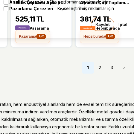
Analitik Çerezler
- Site performansını ölçmek için
Atık Toplama Aparatı
Aparatı Çöp Toplama
Pazarlama Çerezleri
- Kişiselleştirilmiş reklamlar için
Maşası Düz Model
Aparatı Akvaryum
p
Komple Metal Üretim
Maşası (70 Cm)
525,11 TL
381,74 TL
h
Kaydet
İptal
Pazarama
Hepsiburada
Pazarama
Hepsiburada
Git
Git
1
2
3
›
tları, hem endüstriyel alanlarda hem de evsel temizlik süreçlerinde
rı minimuma indiren yardımcı araçlardır. Özellikle metal gövdeli daya
e kaldırılmasını sağlarken; otomatik mekanizmalı ve uzanma özellikl
adan kaldırarak kullanıcıya ergonomik bir konfor sunar. Farklı uzunluk