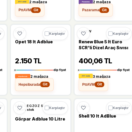
2 mağaza
2 mağaza
PttAVM
Pazarama
Git
Git
Ü
🔥
%25 DÜŞTÜ
🔥
%21 DÜŞTÜ
%25
%21
OPET
RENEW
ta
sınırlı stok
stokta
r
Karşılaştır
Karşılaştır
Opet 18 lt Adblue
Renew Blue 5 lt Euro
SCR'li Dizel Araç Sıvısı
2.150 TL
400,06 TL
at
dip fiyat
dip fiyat
2 mağaza
3 mağaza
Hepsiburada
PttAVM
Git
Git
%9
%8
DIZEL EGZOZ SIVISI
SHELL
ta
stokta
r
Karşılaştır
Karşılaştır
sınırlı stok
Shell 10 lt AdBlue
Görpar Adblue 10 Litre