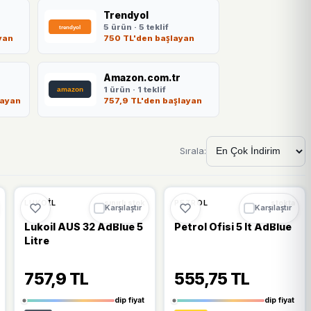
Trendyol
5 ürün · 5 teklif
yan
750 TL'den başlayan
Amazon.com.tr
1 ürün · 1 teklif
layan
757,9 TL'den başlayan
Sırala:
🔥
%39 DÜŞTÜ
🔥
%24 DÜŞTÜ
%39
%24
LUKOIL
PETROL
sınırlı stok
stokta
Karşılaştır
Karşılaştır
Lukoil AUS 32 AdBlue 5
Petrol Ofisi 5 lt AdBlue
Litre
757,9 TL
555,75 TL
dip fiyat
dip fiyat