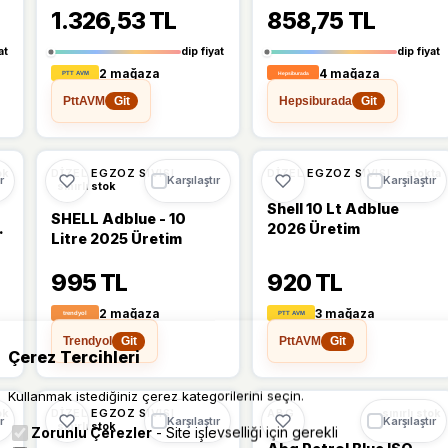
1.326,53 TL
858,75 TL
at
dip fiyat
dip fiyat
2 mağaza
4 mağaza
PttAVM
Hepsiburada
Git
Git
%11
DIZEL EGZOZ SIVISI
DIZEL EGZOZ SIVISI
ok
stokta
r
Karşılaştır
Karşılaştır
sınırlı stok
Shell 10 Lt Adblue
SHELL Adblue - 10
2026 Üretim
Litre 2025 Üretim
995 TL
920 TL
2 mağaza
3 mağaza
Trendyol
PttAVM
Git
Git
Çerez Tercihleri
Kullanmak istediğiniz çerez kategorilerini seçin.
DIZEL EGZOZ SIVISI
ABG
ok
sınırlı stok
r
Karşılaştır
Karşılaştır
sınırlı stok
Zorunlu Çerezler
- Site işlevselliği için gerekli