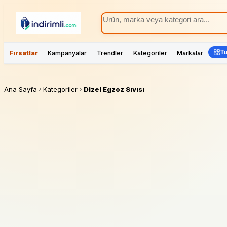
Tü
Fırsatlar
Kampanyalar
Trendler
Kategoriler
Markalar
Ana Sayfa
Kategoriler
Dizel Egzoz Sıvısı