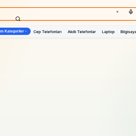
×
m Kategoriler
Cep Telefonları
Akıllı Telefonlar
Laptop
Bilgisay