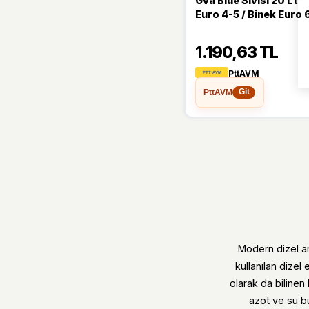
Gva Blue Sıvısı 20 Lt
Euro 4-5 / Binek Euro 
1.190,63 TL
PttAVM
PttAVM
Git
Modern dizel a
kullanılan dizel
olarak da bilinen
azot ve su bu