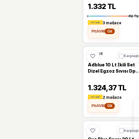
1.332 TL
dip fiy
3 mağaza
PttAVM
Git
ADBLUE
sınırlı st
Karşılaştı
Adblue 10 Lt İkili Set
Dizel Egzoz Sıvısı Dpf
Toplam 20 L
1.324,37 TL
2 mağaza
PttAVM
Git
GVA
sınırlı st
Karşılaştı