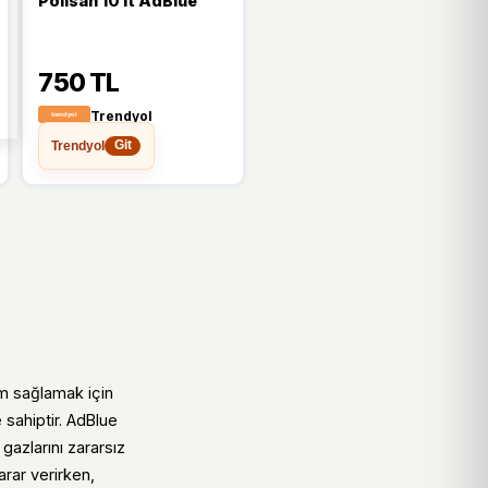
Polisan 10 lt AdBlue
750 TL
Trendyol
Trendyol
Git
m sağlamak için
 sahiptir. AdBlue
gazlarını zararsız
arar verirken,