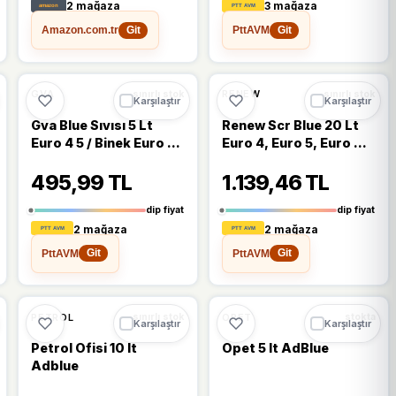
2 mağaza
3 mağaza
Amazon.com.tr
PttAVM
Git
Git
🔥
%33 DÜŞTÜ
%33
%15
GVA
RENEW
sınırlı stok
sınırlı stok
Karşılaştır
Karşılaştır
Gva Blue Sıvısı 5 Lt
Renew Scr Blue 20 Lt
Euro 4 5 / Binek Euro 6
Euro 4, Euro 5, Euro 6
Hunili Ambalaj
Scrli Arac Sivisi
495,99 TL
1.139,46 TL
dip fiyat
dip fiyat
2 mağaza
2 mağaza
PttAVM
PttAVM
Git
Git
%7
PETROL
OPET
sınırlı stok
stokta
Karşılaştır
Karşılaştır
Petrol Ofisi 10 lt
Opet 5 lt AdBlue
Adblue