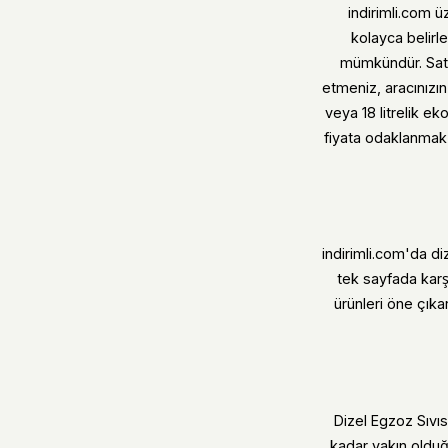
indirimli.com ü
kolayca belirle
mümkündür. Satı
etmeniz, aracınızın
veya 18 litrelik e
fiyata odaklanmak 
indirimli.com'da di
tek sayfada karş
ürünleri öne çıkar
Dizel Egzoz Sıvıs
kadar yakın olduğ