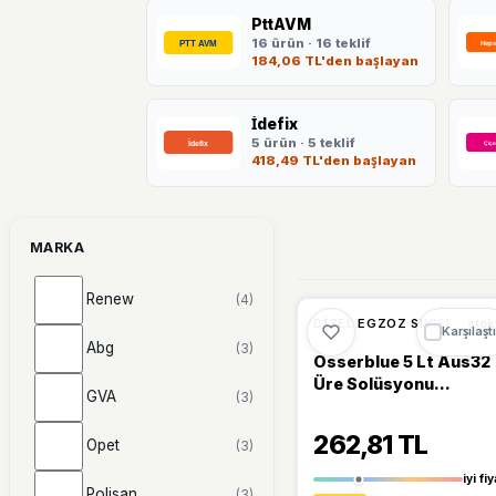
PttAVM
16 ürün · 16 teklif
184,06 TL'den başlayan
İdefix
5 ürün · 5 teklif
418,49 TL'den başlayan
MARKA
Renew
(4)
🔥
%53 DÜŞT
%53
DIZEL EGZOZ SIVISI
stok
Karşılaştı
Abg
(3)
Osserblue 5 Lt Aus32
Üre Solüsyonu
GVA
(3)
Euro4/Euro5/Euro6
(Scr Sistemi Olan
262,81 TL
Opet
(3)
Araçlar İçin)
iyi fiy
Polisan
(3)