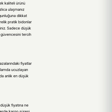
k kaliteli ürünü
ızlıca ulaşmanız
gunluğuna dikkat
elik pratik bidonlar
siniz. Sadece düşük
 güvencesini tercih
zalarındaki fiyatlar
anlamda ucuzlayan
ında anlık en düşük
 düşük fiyatına ne
lerde kargo süresi