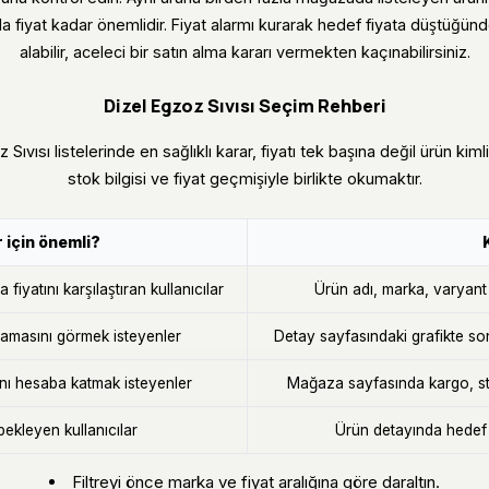
da fiyat kadar önemlidir. Fiyat alarmı kurarak hedef fiyata düştüğünd
alabilir, aceleci bir satın alma kararı vermekten kaçınabilirsiniz.
Dizel Egzoz Sıvısı Seçim Rehberi
z Sıvısı listelerinde en sağlıklı karar, fiyatı tek başına değil ürün ki
stok bilgisi ve fiyat geçmişiyle birlikte okumaktır.
 için önemli?
fiyatını karşılaştıran kullanıcılar
Ürün adı, marka, varyant v
masını görmek isteyenler
Detay sayfasındaki grafikte so
ını hesaba katmak isteyenler
Mağaza sayfasında kargo, sto
bekleyen kullanıcılar
Ürün detayında hedef f
Filtreyi önce marka ve fiyat aralığına göre daraltın.