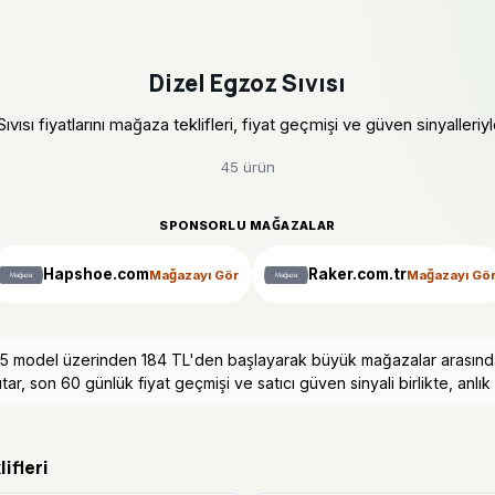
Dizel Egzoz Sıvısı
vısı fiyatlarını mağaza teklifleri, fiyat geçmişi ve güven sinyalleriyle
45 ürün
SPONSORLU MAĞAZALAR
Hapshoe.com
Raker.com.tr
Mağazayı Gör
Mağazayı Gö
da 45 model üzerinden 184 TL'den başlayarak büyük mağazalar arasında
tar, son 60 günlük fiyat geçmişi ve satıcı güven sinyali birlikte, anlık 
ifleri