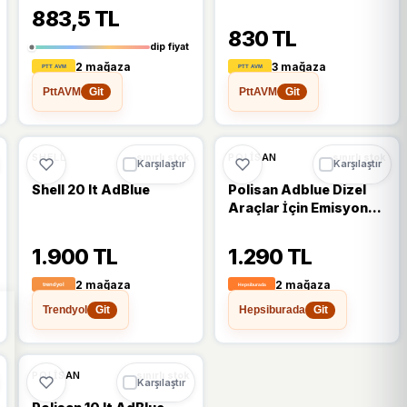
883,5 TL
830 TL
dip fiyat
2 mağaza
3 mağaza
PttAVM
PttAVM
Git
Git
🔥
%25 DÜŞTÜ
%25
SHELL
POLISAN
sınırlı stok
sınırlı stok
Karşılaştır
Karşılaştır
Shell 20 lt AdBlue
Polisan Adblue Dizel
Araçlar İçin Emisyon
Azaltıcı Sıvı - 18 Lt.
1.900 TL
1.290 TL
2 mağaza
2 mağaza
Trendyol
Hepsiburada
Git
Git
POLISAN
sınırlı stok
Karşılaştır