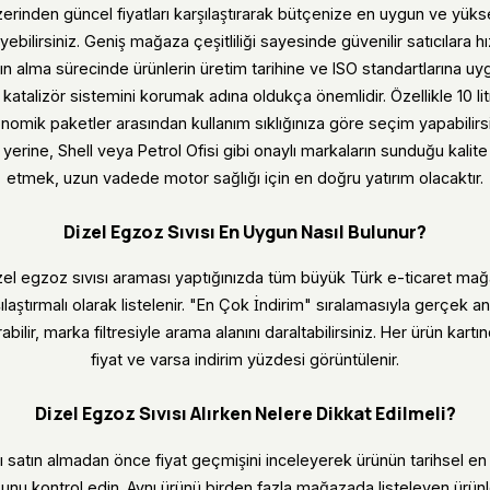
zerinden güncel fiyatları karşılaştırarak bütçenize en uygun ve yükse
yebilirsiniz. Geniş mağaza çeşitliliği sayesinde güvenilir satıcılara h
n alma sürecinde ürünlerin üretim tarihine ve ISO standartlarına uy
 katalizör sistemini korumak adına oldukça önemlidir. Özellikle 10 litr
konomik paketler arasından kullanım sıklığınıza göre seçim yapabilir
yerine, Shell veya Petrol Ofisi gibi onaylı markaların sunduğu kalite
etmek, uzun vadede motor sağlığı için en doğru yatırım olacaktır.
Dizel Egzoz Sıvısı En Uygun Nasıl Bulunur?
zel egzoz sıvısı araması yaptığınızda tüm büyük Türk e-ticaret mağa
ılaştırmalı olarak listelenir. "En Çok İndirim" sıralamasıyla gerçek 
abilir, marka filtresiyle arama alanını daraltabilirsiniz. Her ürün kart
fiyat ve varsa indirim yüzdesi görüntülenir.
Dizel Egzoz Sıvısı Alırken Nelere Dikkat Edilmeli?
ı satın almadan önce fiyat geçmişini inceleyerek ürünün tarihsel en
unu kontrol edin. Aynı ürünü birden fazla mağazada listeleyen ürün