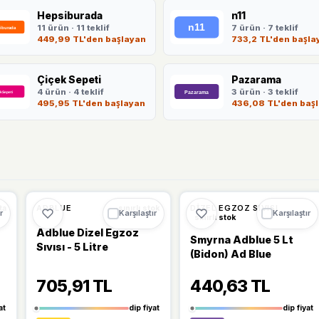
Hepsiburada
n11
11 ürün · 11 teklif
7 ürün · 7 teklif
449,99 TL'den başlayan
733,2 TL'den başla
Çiçek Sepeti
Pazarama
4 ürün · 4 teklif
3 ürün · 3 teklif
495,95 TL'den başlayan
436,08 TL'den baş
Ü
🔥
%44 DÜŞTÜ
🔥
%37 DÜŞTÜ
%44
%37
ADBLUE
DIZEL EGZOZ SIVISI
ta
sınırlı stok
r
Karşılaştır
Karşılaştır
sınırlı stok
Adblue Dizel Egzoz
Smyrna Adblue 5 Lt
Sıvısı - 5 Litre
(Bidon) Ad Blue
705,91 TL
440,63 TL
at
dip fiyat
dip fiyat