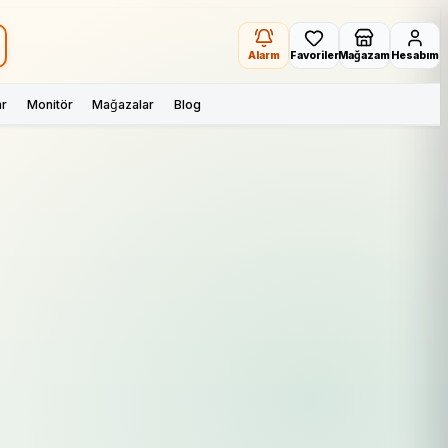
Alarm
Favoriler
Mağazam
Hesabım
ar
Monitör
Mağazalar
Blog