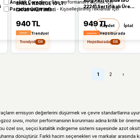
Abg Petrol Blue ISO
Analitik Çerezler
- Site performansını ölçmek için
SHELL ADBLUE 10 LT.
6
22241 Sertifikalı Üre
Pazarlama Çerezleri
- Kişiselleştirilmiş reklamlar için
(2025 ÜRETİM)
Solüsyonu 2'li Set 22
Emisyon Düşürü Yakıt
Kg (20 Lt)(adblue by
940 TL
949 TL
Katkısı
smyrnablue Yeni Tarihli
Kaydet
İptal
Üretim)
Trendyol
Hepsiburada
Trendyol
Hepsiburada
Git
Git
1
2
›
raçların emisyon değerlerini düşürmek ve çevre standartlarına uyu
 egzoz sıvısı, motor performansının korunması adına kritik bir öneme
 bu özel sıvı, seçici katalitik indirgeme sistemi sayesinde azot oksit 
harına dönüştürür. Farklı hacim seçenekleri ve markalar arasında k