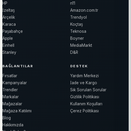
HP
n11
İzeltaş
Amazon.com.tr
Arçelik
Trendyol
Karaca
Koçtaş
Paşabahçe
Teknosa
Apple
Boyner
Einhell
MediaMarkt
Stanley
D&R
BAĞLANTILAR
DESTEK
Fırsatlar
Yardım Merkezi
Kampanyalar
İade ve Kargo
Trendler
Sık Sorulan Sorular
Markalar
Gizlilik Politikası
Mağazalar
Kullanım Koşulları
Mağaza Katılımı
Çerez Politikası
Blog
Hakkımızda