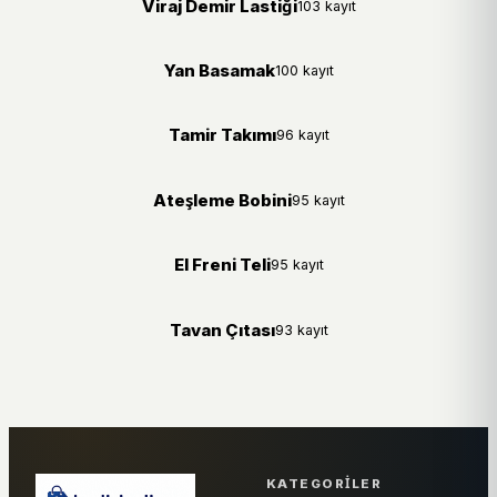
Viraj Demir Lastiği
103 kayıt
Yan Basamak
100 kayıt
Tamir Takımı
96 kayıt
Ateşleme Bobini
95 kayıt
El Freni Teli
95 kayıt
Tavan Çıtası
93 kayıt
KATEGORILER