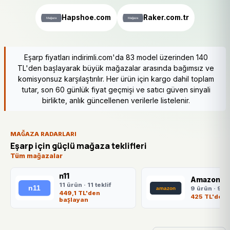
Hapshoe.com
Raker.com.tr
Eşarp fiyatları indirimli.com'da 83 model üzerinden 140
TL'den başlayarak büyük mağazalar arasında bağımsız ve
komisyonsuz karşılaştırılır. Her ürün için kargo dahil toplam
tutar, son 60 günlük fiyat geçmişi ve satıcı güven sinyali
birlikte, anlık güncellenen verilerle listelenir.
MAĞAZA RADARLARI
Eşarp için güçlü mağaza teklifleri
Tüm mağazalar
n11
Amazon.co
11 ürün · 11 teklif
9 ürün · 9 te
449,1 TL'den
425 TL'den 
başlayan