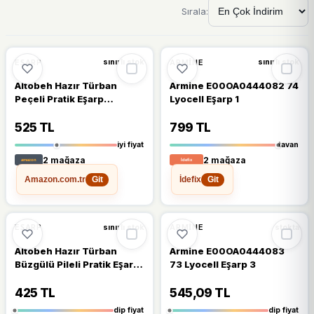
Sırala:
%18
%11
EŞARP
ARMINE
sınırlı stok
sınırlı stok
Altobeh Hazır Türban
Armine E00OA0444082 74
Peçeli Pratik Eşarp
Lyocell Eşarp 1
Tesettür Nikaplı Hijab -
Namaz Örtüsü Sufle (5XL)
525 TL
799 TL
- Siyah
iyi fiyat
tavan
2 mağaza
2 mağaza
Amazon.com.tr
İdefix
Git
Git
🔥
%23 DÜŞTÜ
🔥
%39 DÜŞTÜ
%23
%39
EŞARP
ARMINE
sınırlı stok
stokta
Altobeh Hazır Türban
Armine E00OA0444083
Büzgülü Pileli Pratik Eşarp
73 Lyocell Eşarp 3
Tesettür Hijab - Namaz
Örtüsü - Siyah
425 TL
545,09 TL
dip fiyat
dip fiyat