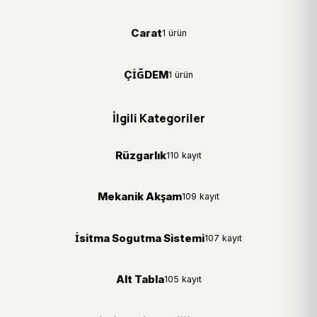
Carat
1 ürün
ÇİĞDEM
1 ürün
İlgili Kategoriler
Rüzgarlık
110 kayıt
Mekanik Akşam
109 kayıt
İsitma Sogutma Sistemi
107 kayıt
Alt Tabla
105 kayıt