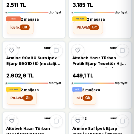
2.511 TL
3.185 TL
dip fiyat
dip fiyat
2 mağaza
2 mağaza
İdefix
PttAVM
Git
Git
%8
%5
ARMINE
EŞARP
sınırlı stok
sınırlı stok
Armine 90x90 Sura Ipek
Altobeh Hazır Türban
Eşarp 8901D (S) (nostalji-
Pratik Eşarp Tesettür Hijab
Sura) 02512 - 01
- Namaz Örtüsü (XL), Siyah
2.902,9 TL
449,1 TL
dip fiyat
dip fiyat
2 mağaza
2 mağaza
PttAVM
n11
Git
Git
EŞARP
ARMINE
sınırlı stok
sınırlı stok
Altobeh Hazır Türban
Armine Saf İpek Eşarp
Peçeli Pratik Eşarp
Sura İpek 2025 İlkbahar-