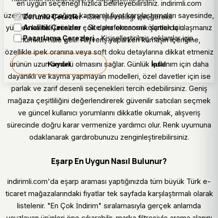
en uygun seçeneği hızlıca belirleyebilirsiniz. indirimli.com
üzerinden yapacağınız kapsamlı fiyat karşılaştırmaları sayesinde,
Zorunlu Çerezler
- Site işlevselliği için gerekli
Analitik Çerezler
- Site performansını ölçmek için
yüksek kaliteli ürünlere çok daha ekonomik şartlarda ulaşmanız
Pazarlama Çerezleri
- Kişiselleştirilmiş reklamlar için
mümkün hale gelir. Alışveriş yaparken kumaşın içeriğine,
özellikle ipek oranına veya soft doku detaylarına dikkat etmeniz
ürünün uzun ömürlü olmasını sağlar. Günlük kullanım için daha
Kaydet
İptal
dayanıklı ve kayma yapmayan modelleri, özel davetler için ise
parlak ve zarif desenli seçenekleri tercih edebilirsiniz. Geniş
mağaza çeşitliliğini değerlendirerek güvenilir satıcıları seçmek
ve güncel kullanıcı yorumlarını dikkatle okumak, alışveriş
sürecinde doğru karar vermenize yardımcı olur. Renk uyumuna
odaklanarak gardırobunuzu zenginleştirebilirsiniz.
Eşarp En Uygun Nasıl Bulunur?
indirimli.com'da eşarp araması yaptığınızda tüm büyük Türk e-
ticaret mağazalarındaki fiyatlar tek sayfada karşılaştırmalı olarak
listelenir. "En Çok İndirim" sıralamasıyla gerçek anlamda
ucuzlayan ürünleri öne çıkarabilir, marka filtresiyle arama alanını