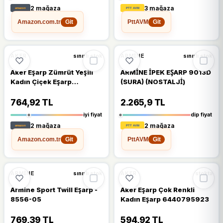
2 mağaza
3 mağaza
Amazon.com.tr
PttAVM
Git
Git
🔥
%23 DÜŞTÜ
%23
%19
AKER
ARMINE
sınırlı stok
sınırlı stok
Aker Eşarp Zümrüt Yeşili
ARMİNE İPEK EŞARP 9013D
Kadın Çiçek Eşarp
(SURA) (NOSTALJİ)
6718795953
764,92 TL
2.265,9 TL
iyi fiyat
dip fiyat
2 mağaza
2 mağaza
Amazon.com.tr
PttAVM
Git
Git
🔥
%25 DÜŞTÜ
%18
%25
ARMINE
AKER
sınırlı stok
stokta
Armine Sport Twill Eşarp -
Aker Eşarp Çok Renkli
8556-05
Kadın Eşarp 6440795923
769,39 TL
594,92 TL