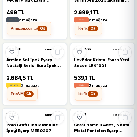
Tesettür Nikaplı Hijab -
Yaz Sezon PKR3106
Namaz Örtüsü Sufle (XL),
499 TL
2.699,1 TL
Lacivert
2 mağaza
2 mağaza
Amazon.com.tr
İdefix
Git
Git
%9
ARMINE
LEVI'DOR
sınırlı stok
sınırlı stok
Armine Saf İpek Eşarp
Levi'dor Kristal Eşarp Yeni
Nostalji Serisi Sura İpek
Sezon LRK1301
PKB3602
2.684,5 TL
539,1 TL
2 mağaza
2 mağaza
PttAVM
İdefix
Git
Git
POLO
CARAT
sınırlı stok
sınırlı stok
Polo Craft Fındık Medine
Carat Home 3 Adet , 5 Katlı
İpeği Eşarp MEB0207
Metal Pantolon Eşarp
Askısı