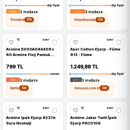
dip fiyat
dip fiyat
2 mağaza
3 mağaza
Trendyol
Hepsiburada
Git
Git
%11
%12
ARMINE
AKER
sınırlı stok
sınırlı stok
Armine E00OA0444093
Aker Cotton Eşarp - Füme
60 Armine Floş Pamuk
913 - Füme
Eşarp 2
799 TL
1.249,88 TL
tavan
dip fiyat
2 mağaza
2 mağaza
İdefix
Amazon.com.tr
Git
Git
%10
%9
ARMINE
ARMINE
sınırlı stok
sınırlı stok
Armine Ipek Eşarp 8237d
Armine Jakar Twill İpek
Sura Nostalji
Eşarp PKC0106