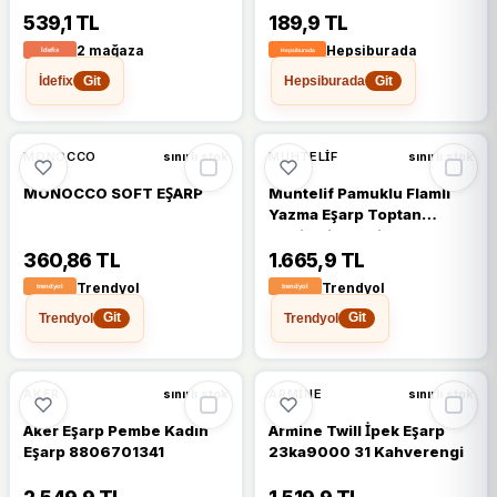
539,1 TL
189,9 TL
2 mağaza
Hepsiburada
İdefix
Hepsiburada
Git
Git
MONOCCO
MUHTELIF
sınırlı stok
sınırlı stok
MONOCCO SOFT EŞARP
Muhtelif Pamuklu Flamlı
Yazma Eşarp Toptan
Hediyelik 50 Li Paket
Karışık Renk
360,86 TL
1.665,9 TL
Gönderilecektir
Trendyol
Trendyol
Trendyol
Trendyol
Git
Git
AKER
ARMINE
sınırlı stok
sınırlı stok
Aker Eşarp Pembe Kadın
Armine Twill İpek Eşarp
Eşarp 8806701341
23ka9000 31 Kahverengi