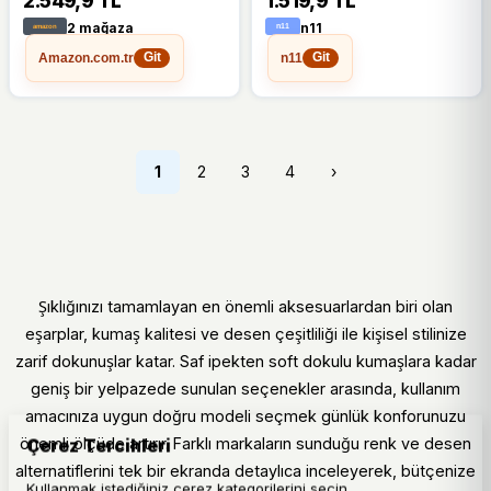
2.549,9 TL
1.519,9 TL
2 mağaza
n11
Amazon.com.tr
n11
Git
Git
1
2
3
4
›
Şıklığınızı tamamlayan en önemli aksesuarlardan biri olan
eşarplar, kumaş kalitesi ve desen çeşitliliği ile kişisel stilinize
zarif dokunuşlar katar. Saf ipekten soft dokulu kumaşlara kadar
geniş bir yelpazede sunulan seçenekler arasında, kullanım
amacınıza uygun doğru modeli seçmek günlük konforunuzu
önemli ölçüde artırır. Farklı markaların sunduğu renk ve desen
Çerez Tercihleri
alternatiflerini tek bir ekranda detaylıca inceleyerek, bütçenize
Kullanmak istediğiniz çerez kategorilerini seçin.