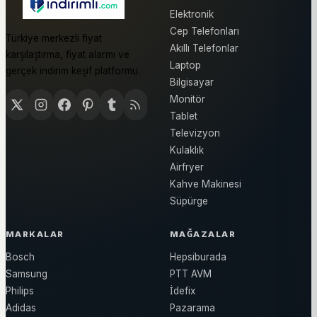
Elektronik
Cep Telefonları
Türkiye merkezli fiyat
Akıllı Telefonlar
karşılaştırma, fiyat alarmı ve
Laptop
gerçek indirim keşif platformu.
Bilgisayar
Monitör
Tablet
Televizyon
Kulaklık
Airfryer
Kahve Makinesi
Süpürge
MARKALAR
MAĞAZALAR
Bosch
Hepsiburada
Samsung
PTT AVM
Philips
İdefix
Adidas
Pazarama