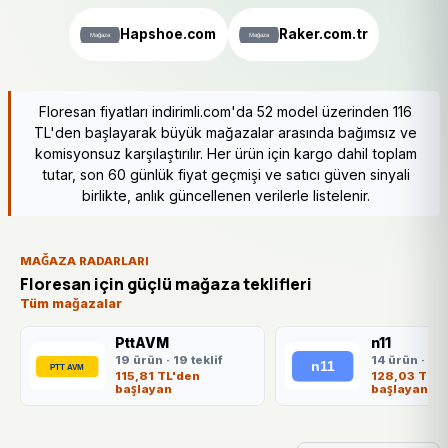
Hapshoe.com
Raker.com.tr
Floresan fiyatları indirimli.com'da 52 model üzerinden 116
TL'den başlayarak büyük mağazalar arasında bağımsız ve
komisyonsuz karşılaştırılır. Her ürün için kargo dahil toplam
tutar, son 60 günlük fiyat geçmişi ve satıcı güven sinyali
birlikte, anlık güncellenen verilerle listelenir.
MAĞAZA RADARLARI
Floresan için güçlü mağaza teklifleri
Tüm mağazalar
PttAVM
n11
19 ürün · 19 teklif
14 ürün · 14 
115,81 TL'den
128,03 TL'd
başlayan
başlayan