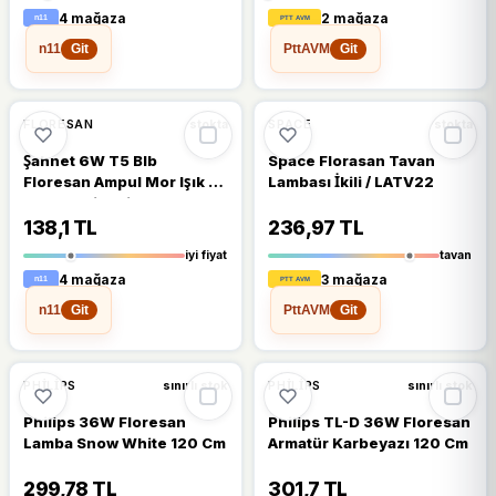
4 mağaza
2 mağaza
n11
PttAVM
Git
Git
🔥
%42 DÜŞTÜ
🔥
%20 DÜŞTÜ
%42
%20
FLORESAN
SPACE
stokta
stokta
Şahnet 6W T5 Blb
Space Florasan Tavan
Floresan Ampul Mor Işık -
Lambası İkili / LATV22
Para Makinesi Lambası
138,1 TL
236,97 TL
iyi fiyat
tavan
4 mağaza
3 mağaza
n11
PttAVM
Git
Git
%6
%10
PHILIPS
PHILIPS
sınırlı stok
sınırlı stok
Philips 36W Floresan
Philips TL-D 36W Floresan
Lamba Snow White 120 Cm
Armatür Karbeyazı 120 Cm
299,78 TL
301,7 TL