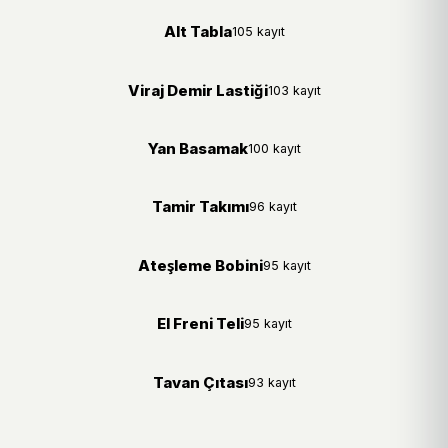
Alt Tabla
105 kayıt
Viraj Demir Lastiği
103 kayıt
Yan Basamak
100 kayıt
Tamir Takımı
96 kayıt
Ateşleme Bobini
95 kayıt
El Freni Teli
95 kayıt
Tavan Çıtası
93 kayıt