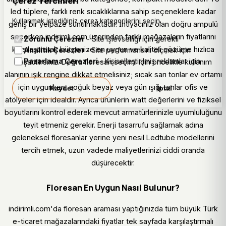
Çerez Tercihleri
led tüplere, farklı renk sıcaklıklarına sahip seçeneklere kadar
Kullanmak istediğiniz çerez kategorilerini seçin.
geniş bir yelpaze sunulmaktadır. İhtiyacınız olan doğru ampulü
seçerken indirimli.com üzerinden farklı mağazaların fiyatlarını
Zorunlu Çerezler
- Site işlevselliği için gerekli
karşılaştırarak bütçenize en uygun ve kaliteli çözüme hızlıca
Analitik Çerezler
- Site performansını ölçmek için
Pazarlama Çerezleri
- Kişiselleştirilmiş reklamlar için
ulaşabilirsiniz. Doğru floresan seçimi için öncelikle kullanım
alanının ışık rengine dikkat etmelisiniz; sıcak sarı tonlar ev ortamı
için uygunken, soğuk beyaz veya gün ışığı tonlar ofis ve
Kaydet
İptal
atölyeler için idealdir. Ayrıca ürünlerin watt değerlerini ve fiziksel
boyutlarını kontrol ederek mevcut armatürlerinizle uyumluluğunu
teyit etmeniz gerekir. Enerji tasarrufu sağlamak adına
geleneksel floresanlar yerine yeni nesil Ledtube modellerini
tercih etmek, uzun vadede maliyetlerinizi ciddi oranda
düşürecektir.
Floresan En Uygun Nasıl Bulunur?
indirimli.com'da floresan araması yaptığınızda tüm büyük Türk
e-ticaret mağazalarındaki fiyatlar tek sayfada karşılaştırmalı