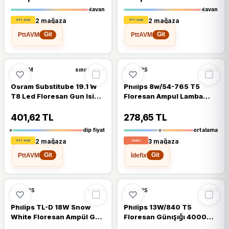
tavan
tavan
2 mağaza
2 mağaza
PttAVM
PttAVM
Git
Git
🔥
%35 DÜŞTÜ
%35
%16
OSRAM
PHILIPS
sınırlı stok
stokta
Osram Substitube 19.1 W
Philips 8w/54-765 T5
T8 Led Floresan Gun Isigi
Floresan Ampul Lamba
840 150 Cm
Beyaz Işık
401,62 TL
278,65 TL
dip fiyat
ortalama
2 mağaza
3 mağaza
PttAVM
İdefix
Git
Git
🔥
%21 DÜŞTÜ
%21
%15
PHILIPS
PHILIPS
stokta
stokta
Philips TL-D 18W Snow
Philips 13W/840 T5
White Floresan Ampül G13
Floresan Günışığı 4000
12000K
Kelvin