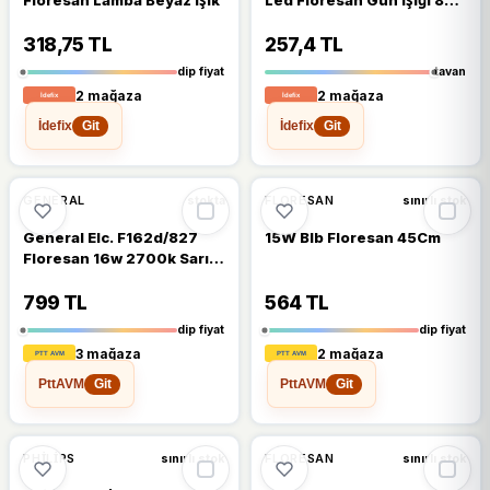
60 Cm
318,75 TL
257,4 TL
dip fiyat
tavan
2 mağaza
2 mağaza
İdefix
İdefix
Git
Git
%6
%6
GENERAL
FLORESAN
stokta
sınırlı stok
General Elc. F162d/827
15W Blb Floresan 45Cm
Floresan 16w 2700k Sarı
1130 Lümen
799 TL
564 TL
dip fiyat
dip fiyat
3 mağaza
2 mağaza
PttAVM
PttAVM
Git
Git
%6
%6
PHILIPS
FLORESAN
sınırlı stok
sınırlı stok