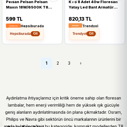
Pelsan Pelsan Pelsan
KTS 8 Adet 40w Floresan
Maxın 18W/6500K T8
Yatay Led Bant Armatür
Floresan Ampul
Tavan Aydınlatma 120 Cm
Led Armatür
599 TL
820,13 TL
Hepsiburada
Trendyol
Hepsiburada
Trendyol
Git
Git
1
2
3
›
Aydınlatma ihtiyaçlarınız için kritik öneme sahip olan floresan
lambalar, hem enerji verimliliği hem de yüksek ışık gücüyle
geniş alanların aydınlatılmasında ön plana çıkmaktadır. Osram,
Philips ve Navra gibi sektörün öncü markalarının ürünlerini bir
arada bulabileceğiniz bu kategoride; kompakt modellerden T8