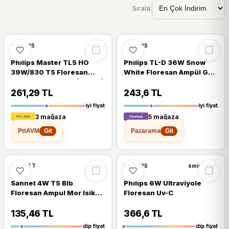
Sırala:
🔥
%27 DÜŞTÜ
🔥
%33 DÜŞTÜ
%27
%33
PHILIPS
PHILIPS
stokta
stokta
Philips Master TL5 HO
Philips TL-D 36W Snow
39W/830 T5 Floresan
White Floresan Ampül G13
Ampul Sarı 3000K (85 CM)
12000K
261,29 TL
243,6 TL
iyi fiyat
iyi fiyat
3 mağaza
5 mağaza
PttAVM
Pazarama
Git
Git
🔥
%51 DÜŞTÜ
🔥
%44 DÜŞTÜ
%51
%44
ŞAHNET
PHILIPS
stokta
sınırlı stok
Sahnet 4W T5 Blb
Phılıps 6W Ultraviyole
Floresan Ampul Mor Isik
Floresan Uv-C
13,6 Cm- Para Makinesi
Lambasi
135,46 TL
366,6 TL
dip fiyat
dip fiyat