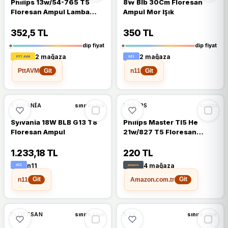
Philips 13w/54-765 T5
8W Blb 30Cm Floresan
Floresan Ampul Lamba
Ampul Mor Işık
Beyaz Işık
352,5 TL
350 TL
dip fiyat
dip fiyat
2 mağaza
2 mağaza
PttAVM
n11
Git
Git
🔥
%30 DÜŞTÜ
%30
SYLVANIA
PHILIPS
sınırlı stok
stokta
Sylvania 18W BLB G13 T8
Philips Master Tl5 He
Floresan Ampul
21w/827 T5 Floresan
Floresan Sarı 2700k 86
Cm
1.233,18 TL
220 TL
n11
4 mağaza
n11
Amazon.com.tr
Git
Git
FLORESAN
KTS
sınırlı stok
sınırlı stok