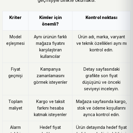
geçmişiyle birlikte okumaktır.
Kriter
Kimler için
Kontrol noktası
önemli?
Model
Aynı ürünün farklı
Ürün adı, marka, varyant
eşleşmesi
mağaza fiyatını
ve teknik özellikleri aynı mı
karşılaştıran
kontrol edin.
kullanıcılar
Fiyat
Kampanya
Detay sayfasındaki
geçmişi
zamanlamasını
grafikte son fiyat
görmek isteyenler
düşüşünü ve önceki
seviyeyi inceleyin.
Toplam
Kargo ve taksit
Mağaza sayfasında kargo,
maliyet
farkını hesaba
stok ve ödeme koşullarını
katmak isteyenler
ayrıca kontrol edin.
Alarm
Hedef fiyat
Ürün detayında hedef fiyat