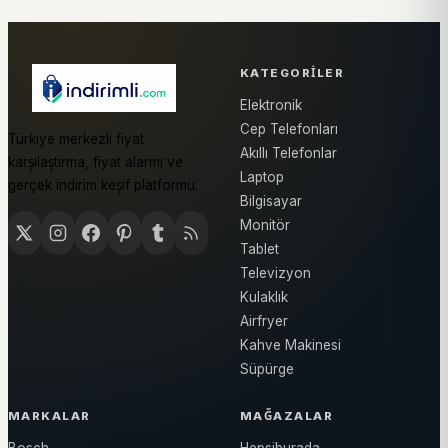
KATEGORILER
Elektronik
Cep Telefonları
Türkiye merkezli fiyat
Akıllı Telefonlar
karşılaştırma, fiyat alarmı ve
Laptop
gerçek indirim keşif platformu.
Bilgisayar
Monitör
Tablet
Televizyon
Kulaklık
Airfryer
Kahve Makinesi
Süpürge
MARKALAR
MAĞAZALAR