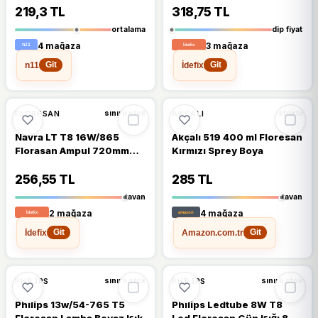
219,3 TL
318,75 TL
ortalama
dip fiyat
4 mağaza
3 mağaza
n11
İdefix
Git
Git
🔥
%23 DÜŞTÜ
🔥
%22 DÜŞTÜ
%23
%22
FLORESAN
AKÇALI
sınırlı stok
stokta
Navra LT T8 16W/865
Akçalı 519 400 ml Floresan
Florasan Ampul 720mm
Kırmızı Sprey Boya
6500 Kelvin
256,55 TL
285 TL
tavan
tavan
2 mağaza
4 mağaza
İdefix
Amazon.com.tr
Git
Git
%10
%18
PHILIPS
PHILIPS
sınırlı stok
sınırlı stok
Philips 13w/54-765 T5
Philips Ledtube 8W T8
Floresan Lamba Beyaz Işık
Led Floresan Gün Işığı 840