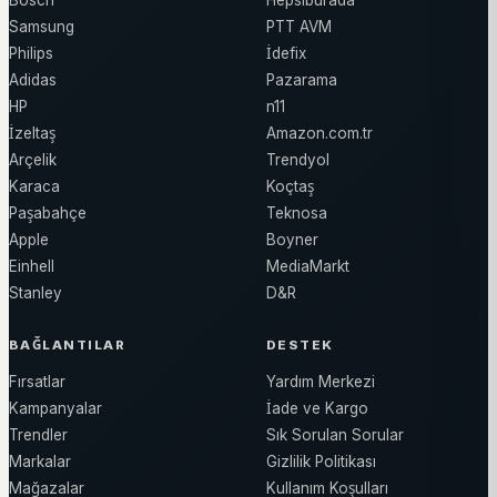
Bosch
Hepsiburada
Samsung
PTT AVM
Philips
İdefix
Adidas
Pazarama
HP
n11
İzeltaş
Amazon.com.tr
Arçelik
Trendyol
Karaca
Koçtaş
Paşabahçe
Teknosa
Apple
Boyner
Einhell
MediaMarkt
Stanley
D&R
BAĞLANTILAR
DESTEK
Fırsatlar
Yardım Merkezi
Kampanyalar
İade ve Kargo
Trendler
Sık Sorulan Sorular
Markalar
Gizlilik Politikası
Mağazalar
Kullanım Koşulları