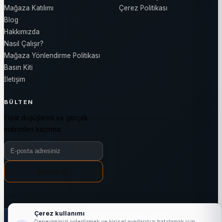
Mağaza Katılımı
Çerez Politikası
Blog
Hakkımızda
Nasıl Çalışır?
Mağaza Yönlendirme Politikası
Basın Kiti
İletişim
BÜLTEN
Fiyat düşüşlerini ve gerçek
indirimleri kaçırma.
Bülten e-posta adresiniz
Abone Ol
Çerez kullanımı
Deneyiminizi iyileştirmek ve kişisel ayarlarınızı hatırlamak için