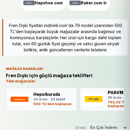
Hapshoe.com
Raker.com.tr
Fren Dışkı fiyatları indirimli.com'da 79 model üzerinden 500
TL'den başlayarak büyük mağazalar arasında bağımsız ve
komisyonsuz karşılaştırılır. Her ürün için kargo dahil toplam
tutar, son 60 günlük fiyat geçmişi ve satıcı güven sinyali
birlikte, anlık güncellenen verilerle listelenir.
MAĞAZA RADARLARI
Fren Dışkı için güçlü mağaza teklifleri
Tüm mağazalar
PttAVM
Hepsiburada
16 ürün · 16 
23 ürün · 23 teklif
702,32 TL'd
500 TL'den başlayan
başlayan
Sırala: