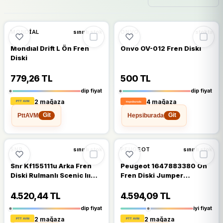
🔥
%48 DÜŞTÜ
🔥
%37 DÜŞTÜ
%48
%37
MONDIAL
ONVO
sınırlı stok
stokta
Mondıal Drift L Ön Fren
Onvo OV-012 Fren Diski
Diski
779,26 TL
500 TL
dip fiyat
dip fiyat
2 mağaza
4 mağaza
PttAVM
Hepsiburada
Git
Git
🔥
%30 DÜŞTÜ
🔥
%35 DÜŞTÜ
%30
%35
SNR
PEUGEOT
sınırlı stok
sınırlı stok
Snr Kf155111u Arka Fren
Peugeot 1647883380 Ön
Diski Rulmanlı Scenic Iıı
Fren Diski Jumper
2.0 Turbo 2.0 Dcı Grand
Spacetourer Expert
Scenic Iıı 5 Bijon
Traveller Proace 1.6
4.520,44 TL
4.594,09 TL
432024048r
2.0hdı 16 9805260180
dip fiyat
iyi fiyat
2 mağaza
2 mağaza