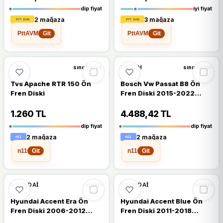
04 12 1k0615301ak
dip fiyat
iyi fiyat
2 mağaza
3 mağaza
PttAVM
PttAVM
Git
Git
🔥
%29 DÜŞTÜ
🔥
%29 DÜŞTÜ
%29
%29
TVS
BOSCH
sınırlı stok
sınırlı stok
Tvs Apache RTR 150 Ön
Bosch Vw Passat B8 Ön
Fren Diski
Fren Diski 2015-2022
Bosch Takım 2 Adet
1.260 TL
4.488,42 TL
dip fiyat
dip fiyat
2 mağaza
2 mağaza
n11
n11
Git
Git
🔥
%29 DÜŞTÜ
🔥
%28 DÜŞTÜ
%29
%28
HYUNDAI
HYUNDAI
stokta
stokta
Hyundai Accent Era Ön
Hyundai Accent Blue Ön
Fren Diski 2006-2012
Fren Diski 2011-2018
Ferodo Takım 2 Adet
Bosch 256mm