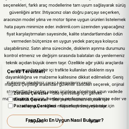
seçenekleri, farklı araç modellerine tam uyum sağlayarak sürüş
güvenliğini artırır. İhtiyacınız olan doğru parçayı seçerken,
aracınızın model yılına ve motor tipine uygun ürünleri listelemek
hata payını minimize eder. indirimli.com üzerinden yapacağınız
fiyat karşılaştırmaları sayesinde, kalite standartlarından ödün
vermeden bütçenize en uygun yedek parçaya kolayca
ulaşabilirsiniz. Satın alma sürecinde, disklerin aşınma durumunu
kontrol etmeniz ve değişim sırasında balataları da yenilemeniz
teknik açıdan büyük önem taşır. Özellikle ağır yüklü araçlarda
veya yoğun şehir içi trafikte kullanılan disklerin ısıya
Çerez Tercihleri
dayanıklılığına ve malzeme kalitesine dikkat edilmelidir. Geniş
Kullanmak istediğiniz çerez kategorilerini seçin.
mağaza çeşitliliği arasından güvenilir satıcıları seçerek, orijinal
standartlarda üretim yapan ürünlere yönelmek uzun vadede
Zorunlu Çerezler
- Site işlevselliği için gerekli
maliyetlerinizi düşürür, frenleme performansını optimize eder ve
Analitik Çerezler
- Site performansını ölçmek için
Pazarlama Çerezleri
- Kişiselleştirilmiş reklamlar için
sürüş güvenliğinizi maksimum seviyeye taşır.
Fren Dışkı En Uygun Nasıl Bulunur?
Kaydet
İptal