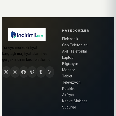
KATEGORILER
Elektronik
Cep Telefonları
Türkiye merkezli fiyat
Akıllı Telefonlar
karşılaştırma, fiyat alarmı ve
Laptop
gerçek indirim keşif platformu.
Bilgisayar
Monitör
Tablet
Televizyon
Kulaklık
Airfryer
Kahve Makinesi
Süpürge