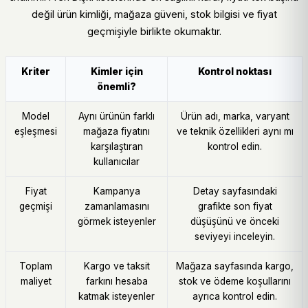
değil ürün kimliği, mağaza güveni, stok bilgisi ve fiyat
geçmişiyle birlikte okumaktır.
Kriter
Kimler için
Kontrol noktası
önemli?
Model
Aynı ürünün farklı
Ürün adı, marka, varyant
eşleşmesi
mağaza fiyatını
ve teknik özellikleri aynı mı
karşılaştıran
kontrol edin.
kullanıcılar
Fiyat
Kampanya
Detay sayfasındaki
geçmişi
zamanlamasını
grafikte son fiyat
görmek isteyenler
düşüşünü ve önceki
seviyeyi inceleyin.
Toplam
Kargo ve taksit
Mağaza sayfasında kargo,
maliyet
farkını hesaba
stok ve ödeme koşullarını
katmak isteyenler
ayrıca kontrol edin.