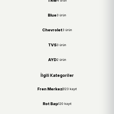
TRW
4 ürün
Blue
3 ürün
Chevrolet
3 ürün
TVS
3 ürün
AYD
2 ürün
İlgili Kategoriler
Fren Merkezi
123 kayıt
Rot Başı
120 kayıt