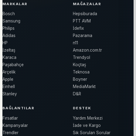
MARKALAR
MAĞAZALAR
Bosch
Hepsiburada
Samsung
PTT AVM
Philips
İdefix
Adidas
Pazarama
HP
n11
İzeltaş
Amazon.com.tr
Karaca
Trendyol
Paşabahçe
Koçtaş
Arçelik
Teknosa
Apple
Boyner
Einhell
MediaMarkt
Stanley
D&R
BAĞLANTILAR
DESTEK
Fırsatlar
Yardım Merkezi
Kampanyalar
İade ve Kargo
Trendler
Sık Sorulan Sorular