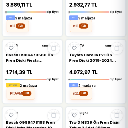
256mm
3.889,11 TL
2.932,77 TL
dip fiyat
dip fiyat
3 mağaza
3 mağaza
n11
n11
Git
Git
🔥
%28 DÜŞTÜ
🔥
%28 DÜŞTÜ
%28
%28
BOSCH
TOYOTA
sınırlı stok
sınırlı stok
Bosch 0986479566 Ön
Toyota Corolla E21 Ön
Fren Diski Fiesta
Fren Diski 2019-2024
1.25ı-1.4tdcı-1.4ı-1.6tdcı-1.6tı-
Bosch Takım 2 Adet
vct 08 258x23x4dlxhavalı
282mm
1.714,39 TL
4.972,97 TL
8v511125ad
dip fiyat
dip fiyat
2 mağaza
2 mağaza
PttAVM
n11
Git
Git
🔥
%28 DÜŞTÜ
🔥
%28 DÜŞTÜ
%28
%28
BOSCH
FREN DIŞKI
stokta
stokta
Bosch 0986478188 Fren
Trw Df4839 Ön Fren Diski
Diski Arka Mercedes 190
Takım 2 Adet 256mm