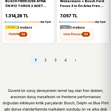
BOSCH FREN DİSK AYNA
Wöbermann + Bosch Ford
ÖN R12 TOROS 2 ADET
Focus 3 Iıı Ön Arka Fren
TAKIM
Diski ve Ön Arka Balata
Seti
1.314,28 TL
7.057 TL
dip fiyat
dip fiyat
2 mağaza
3 mağaza
PttAVM
Usta Parçacı
Git
Git
1
2
3
4
›
Güvenli bir sürüş deneyiminin temel taşı olan fren diskleri,
aracınızın duruş mesafesini ve frenleme performansını
doğrudan etkileyen kritik parçalardır. Bosch, Delphi ve Blue Print
gibi dünya standartlarında markaların sunduğu ön ve arka disk