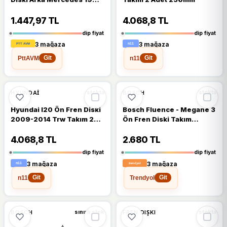
W201 W202 W124 C124
2014231212
1.447,97 TL
4.068,8 TL
dip fiyat
dip fiyat
3 mağaza
3 mağaza
PttAVM
n11
Git
Git
🔥
%28 DÜŞTÜ
🔥
%27 DÜŞTÜ
%28
%27
HYUNDAI
BOSCH
stokta
stokta
Hyundai I20 Ön Fren Diski
Bosch Fluence - Megane 3
2009-2014 Trw Takım 2
Ön Fren Diski Takım
Adet 256MM Esp'li
402064151r
4.068,8 TL
2.680 TL
dip fiyat
dip fiyat
3 mağaza
3 mağaza
n11
Trendyol
Git
Git
🔥
%26 DÜŞTÜ
🔥
%26 DÜŞTÜ
%26
%26
BOSCH
FREN DIŞKI
sınırlı stok
stokta