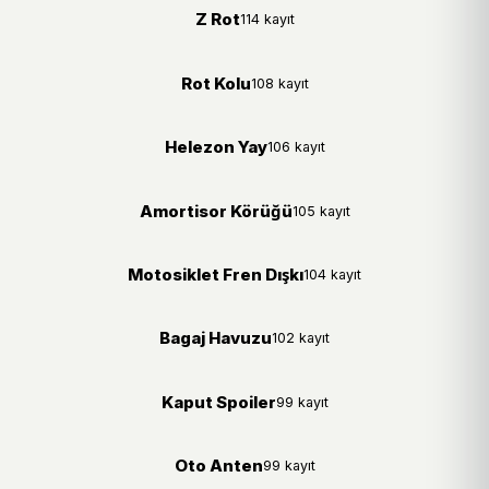
Z Rot
114 kayıt
Rot Kolu
108 kayıt
Helezon Yay
106 kayıt
Amortisor Körüğü
105 kayıt
Motosiklet Fren Dışkı
104 kayıt
Bagaj Havuzu
102 kayıt
Kaput Spoiler
99 kayıt
Oto Anten
99 kayıt