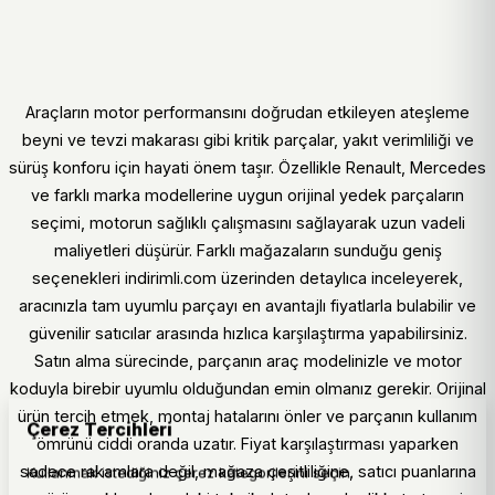
Araçların motor performansını doğrudan etkileyen ateşleme
beyni ve tevzi makarası gibi kritik parçalar, yakıt verimliliği ve
sürüş konforu için hayati önem taşır. Özellikle Renault, Mercedes
ve farklı marka modellerine uygun orijinal yedek parçaların
seçimi, motorun sağlıklı çalışmasını sağlayarak uzun vadeli
maliyetleri düşürür. Farklı mağazaların sunduğu geniş
seçenekleri indirimli.com üzerinden detaylıca inceleyerek,
aracınızla tam uyumlu parçayı en avantajlı fiyatlarla bulabilir ve
güvenilir satıcılar arasında hızlıca karşılaştırma yapabilirsiniz.
Satın alma sürecinde, parçanın araç modelinizle ve motor
koduyla birebir uyumlu olduğundan emin olmanız gerekir. Orijinal
ürün tercih etmek, montaj hatalarını önler ve parçanın kullanım
Çerez Tercihleri
ömrünü ciddi oranda uzatır. Fiyat karşılaştırması yaparken
sadece rakamlara değil, mağaza çeşitliliğine, satıcı puanlarına
Kullanmak istediğiniz çerez kategorilerini seçin.