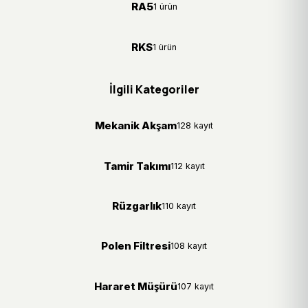
RA5
1 ürün
RKS
1 ürün
İlgili Kategoriler
Mekanik Akşam
128 kayıt
Tamir Takımı
112 kayıt
Rüzgarlık
110 kayıt
Polen Filtresi
108 kayıt
Hararet Müşürü
107 kayıt