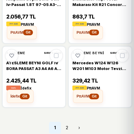
Iv-Passat 1.8T 97-05 A3-
Makarası Kit R21 Concorde
A6 1.8T 96-03 A8 -3.7-4.2
2.0 91-97 - Espace 2.0 91-
Quattro
97 Orj.ürün
2.056,77 TL
863,7 TL
PttAVM
PttAVM
PttAVM
PttAVM
Git
Git
ATEŞLEME
ATEŞLEME BEYNI
sınırlı stok
sınırlı stok
ATESLEME BEYNI GOLF IV
Mercedes W124 W126
BORA PASSAT A3 A4 A6 A8
W201 M103 Motor Tevzi
ALHAMBRA LEON OCTAVIA
Makarası 1031580331
1,8T
2.425,44 TL
329,42 TL
İdefix
PttAVM
İdefix
PttAVM
Git
Git
1
2
›