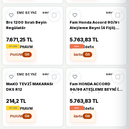
ATEŞLEME BEYNI
FAM
sınırlı stok
sınırlı stok
Brc 1200 Sıralı Beyin
Fam Honda Accord 90/91
Regülatör
Ateşleme Beyni (4 Fişli)
2.0i/2.2i 16V
(Cb3/cb7/cb8 Bp1/2/3)
7.671,25 TL
5.763,83 TL
(Yow Jung)
PttAVM
İdefix
PttAVM
İdefix
Git
Git
ATEŞLEME BEYNI
FAM
sınırlı stok
sınırlı stok
MAKO TEVZİ MAKARASI
Fam HONDA ACCORD
DKS R12
96/98 ATEŞLEME BEYNİ (4
FİŞLİ) 2,0İ/2,2İ 16V
(CB3/CB7/CB8 BP1/2/3)
214,2 TL
5.763,83 TL
(YOW JUNG)
PttAVM
İdefix
PttAVM
İdefix
Git
Git