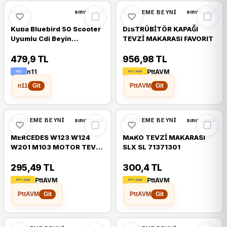
KUBA
ATEŞLEME BEYNI
sınırlı stok
sınırlı stok
Kuba Bluebird 50 Scooter
DİSTRÜBİTÖR KAPAĞI
Uyumlu Cdi Beyin
TEVZİ MAKARASI FAVORIT
Ateşleme Beyni 6pin Std
479,9 TL
956,98 TL
n11
PttAVM
n11
PttAVM
Git
Git
ATEŞLEME BEYNI
ATEŞLEME BEYNI
sınırlı stok
sınırlı stok
MERCEDES W123 W124
MAKO TEVZİ MAKARASI
W201 M103 MOTOR TEVZİ
SLX SL 71371301
MAKARASI 1031580231
295,49 TL
300,4 TL
PttAVM
PttAVM
PttAVM
PttAVM
Git
Git