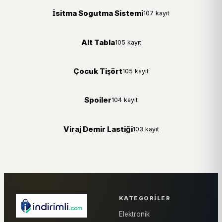
İsitma Sogutma Sistemi
107 kayıt
Alt Tabla
105 kayıt
Çocuk Tişört
105 kayıt
Spoiler
104 kayıt
Viraj Demir Lastiği
103 kayıt
KATEGORILER
Elektronik