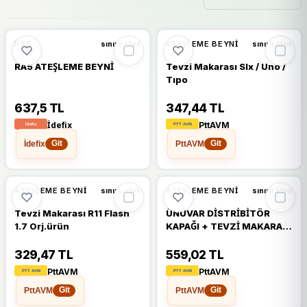
RA5
ATEŞLEME BEYNI
sınırlı stok
sınırlı stok
RA5 ATEŞLEME BEYNİ
Tevzi Makarası Slx / Uno /
Tıpo
637,5 TL
347,44 TL
İdefix
PttAVM
İdefix
PttAVM
Git
Git
ATEŞLEME BEYNI
ATEŞLEME BEYNI
sınırlı stok
sınırlı stok
Tevzi Makarası R11 Flash
ÜNÜVAR DİSTRİBİTÖR
1.7 Orj.ürün
KAPAĞI + TEVZİ MAKARASI
R9
329,47 TL
559,02 TL
PttAVM
PttAVM
PttAVM
PttAVM
Git
Git