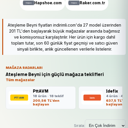
Hapshoe.com
Raker.com.tr
Ateşleme Beyni fiyatları indirimli.com'da 27 model üzerinden
201 TL'den başlayarak büyük mağazalar arasında bağımsız
ve komisyonsuz karşılaştırılır. Her ürün için kargo dahil
toplam tutar, son 60 günlük fiyat geçmişi ve satıcı güven
sinyali birlikte, anlık güncellenen verilerle listelenir.
MAĞAZA RADARLARI
Ateşleme Beyni için güçlü mağaza teklifleri
Tüm mağazalar
PttAVM
İdefix
18 ürün · 18 teklif
4 ürün · 4 te
200,56 TL'den
637,5 TL'de
başlayan
başlayan
Sırala: