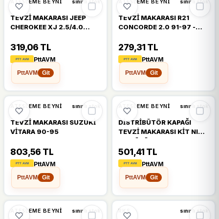
ATEŞLEME BEYNI
ATEŞLEME BEYNI
sınırlı stok
sınırlı stok
TEVZİ MAKARASI JEEP
TEVZİ MAKARASI R21
CHEROKEE XJ 2.5/4.0
CONCORDE 2.0 91-97 -
BLUEPRINT 33003389
ESPACE 2.0 91-97
ORJ.ÜRÜN
319,06 TL
279,31 TL
PttAVM
PttAVM
PttAVM
PttAVM
Git
Git
ATEŞLEME BEYNI
ATEŞLEME BEYNI
sınırlı stok
sınırlı stok
TEVZİ MAKARASI SUZUKİ
DİSTRİBÜTÖR KAPAĞI
VİTARA 90-95
TEVZİ MAKARASI KİT NIVA
ORJ.ÜRÜN
803,56 TL
501,41 TL
PttAVM
PttAVM
PttAVM
PttAVM
Git
Git
ATEŞLEME BEYNI
RKS
sınırlı stok
sınırlı stok