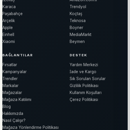
Karaca
Trendyol
Paşabahçe
Koçtaş
Arçelik
Teknosa
Apple
Boyner
Einhell
MediaMarkt
Xiaomi
Beymen
BAĞLANTILAR
DESTEK
Fırsatlar
Yardım Merkezi
Kampanyalar
İade ve Kargo
Trendler
Sık Sorulan Sorular
Markalar
Gizlilik Politikası
Mağazalar
Kullanım Koşulları
Mağaza Katılımı
Çerez Politikası
Blog
Hakkımızda
Nasıl Çalışır?
Mağaza Yönlendirme Politikası