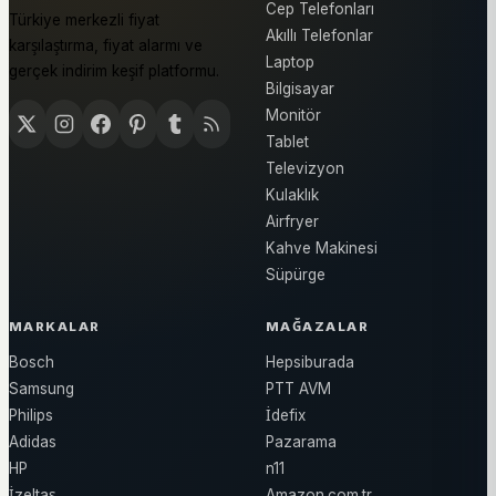
Cep Telefonları
Türkiye merkezli fiyat
Akıllı Telefonlar
karşılaştırma, fiyat alarmı ve
Laptop
gerçek indirim keşif platformu.
Bilgisayar
Monitör
Tablet
Televizyon
Kulaklık
Airfryer
Kahve Makinesi
Süpürge
MARKALAR
MAĞAZALAR
Bosch
Hepsiburada
Samsung
PTT AVM
Philips
İdefix
Adidas
Pazarama
HP
n11
İzeltaş
Amazon.com.tr