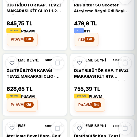
DİSTRİBÜTÖR KAP. TEVZİ
Rks Bitter 50 Scooter
MAKARASI KİT CLIO I 1.2-
Ateşleme Beyni Cdi Beyin
1.2İ-R19 1.4 93-95 -MGN I
6pin Std
1.4 97-99 E7J ORJ.ÜRÜN
845,75 TL
479,9 TL
PttAVM
n11
PttAVM
n11
Git
Git
ATEŞLEME BEYNI
ATEŞLEME BEYNI
sınırlı stok
sınırlı stok
DİSTRÜBİTÖR KAPAĞI
DİSTRİBÜTÖR KAP. TEVZİ
TEVZİ MAKARASI CLIO-
MAKARASI KİT R19
EXP
EUROPA 1.4 E7J ORJ.ÜRÜN
828,65 TL
755,39 TL
PttAVM
PttAVM
PttAVM
PttAVM
Git
Git
ATEŞLEME
ATEŞLEME BEYNI
sınırlı stok
sınırlı stok
Ateşleme Beyni Bora-Golf
Distribütör Kap. Tevzi