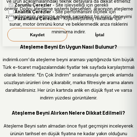
ve ürün açıklamalarındaki teknik detaylara da dikkat etmeniz
Zorunlu Çerezler
- Site işlevselliği için gerekli
önerilir. Doğru ateşleme sistemi bileşenleri, aracınızın ateşleme
Analitik Çerezler
- Site performansını ölçmek için
zamanlamasını optimize ederek sarsıntısız bir sürüş deneyimi
Pazarlama Çerezleri
- Kişiselleştirilmiş reklamlar için
sunar, motor ömrünü korur ve beklenmedik arıza risklerini
minimuma indirir.
Kaydet
İptal
Ateşleme Beyni En Uygun Nasıl Bulunur?
indirimli.com'da ateşleme beyni araması yaptığınızda tüm büyük
Türk e-ticaret mağazalarındaki fiyatlar tek sayfada karşılaştırmalı
olarak listelenir. "En Çok İndirim" sıralamasıyla gerçek anlamda
ucuzlayan ürünleri öne çıkarabilir, marka filtresiyle arama alanını
daraltabilirsiniz. Her ürün kartında anlık en düşük fiyat ve varsa
indirim yüzdesi görüntülenir.
Ateşleme Beyni Alırken Nelere Dikkat Edilmeli?
Ateşleme Beyni satın almadan önce fiyat geçmişini inceleyerek
ürünün tarihsel en düşük fiyatına ne kadar yakın olduğunu