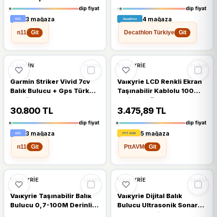
dip fiyat
dip fiyat
3 mağaza
4 mağaza
n11
Decathlon Türkiye
Git
Git
%16
%13
GARMIN
VALKYRIE
stokta
stokta
Garmin Striker Vivid 7cv
Valkyrie LCD Renkli Ekran
Balık Bulucu + Gps Türkçe
Taşınabilir Kablolu 100
Menü
M'lik Aralığı Sonar Yankı
Iskandil Balık Bulucu
30.800 TL
3.475,89 TL
dip fiyat
dip fiyat
3 mağaza
5 mağaza
n11
PttAVM
Git
Git
%13
%13
VALKYRIE
VALKYRIE
stokta
stokta
Valkyrie Taşınabilir Balık
Valkyrie Dijital Balık
Bulucu 0,7-100M Derinlik
Bulucu Ultrasonik Sonar
Sonar
Gps100mt Siyah