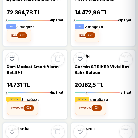
Türkçe Menü
72.364,78 TL
14.472,96 TL
dip fiyat
dip fiyat
3 mağaza
2 mağaza
n11
n11
Git
Git
%12
%9
DAM
GARMIN
stokta
stokta
Dam Madcat Smart Alarm
Garmin STRIKER Vivid 5cv
Set 4+1
Balık Bulucu
14.731 TL
20.162,5 TL
dip fiyat
iyi fiyat
3 mağaza
4 mağaza
PttAVM
PttAVM
Git
Git
%11
HUMMINBIRD
LOWRANCE
stokta
stokta