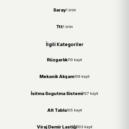
Saray
1 ürün
Ttt
1 ürün
İlgili Kategoriler
Rüzgarlık
110 kayıt
Mekanik Akşam
109 kayıt
İsitma Sogutma Sistemi
107 kayıt
Alt Tabla
105 kayıt
Viraj Demir Lastiği
103 kayıt