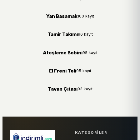
Yan Basamak
100 kayıt
Tamir Takımı
96 kayıt
Ateşleme Bobini
95 kayıt
El Freni Teli
95 kayıt
Tavan Çıtası
93 kayıt
KATEGORILER