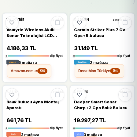
🔥
%67 DÜŞTÜ
🔥
%64 DÜŞTÜ
%67
%64
VALKYRIE
GARMIN
stokta
sınırlı stok
Valkyrie Wireless Akıllı
Garmin Striker Plus 7 CV
Sonar Teknolojisi LCD
Gps+B.bulucu
Ekranlı Balık Bulucu
4.186,33 TL
31.149 TL
dip fiyat
dip fiyat
5 mağaza
2 mağaza
Amazon.com.tr
Decathlon Türkiye
Git
Git
🔥
%56 DÜŞTÜ
🔥
%41 DÜŞTÜ
%56
%41
BALIK
DEEPER
stokta
stokta
Balık Bulucu Ayna Montaj
Deeper Smart Sonar
Aparatı
Chırp+2 Gps Balık Bulucu
661,76 TL
19.297,27 TL
dip fiyat
dip fiyat
3 mağaza
3 mağaza