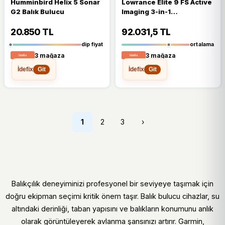
Humminbird Helix 5 Sonar
Lowrance Elite 9 FS Active
G2 Balık Bulucu
Imaging 3-in-1
Chirp/SideScan/DownScan
Balık Bulucu+GPS
20.850 TL
92.031,5 TL
dip fiyat
ortalama
3 mağaza
3 mağaza
İdefix
İdefix
Git
Git
1
2
3
›
Balıkçılık deneyiminizi profesyonel bir seviyeye taşımak için
doğru ekipman seçimi kritik önem taşır. Balık bulucu cihazlar, su
altındaki derinliği, taban yapısını ve balıkların konumunu anlık
olarak görüntüleyerek avlanma şansınızı artırır. Garmin,