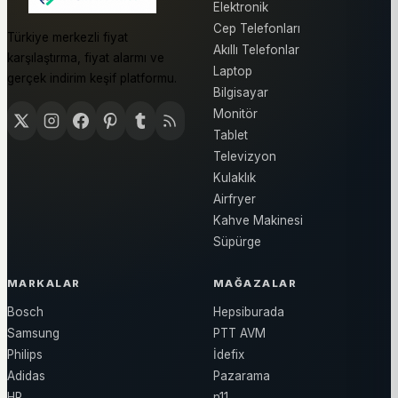
Elektronik
Cep Telefonları
Türkiye merkezli fiyat
Akıllı Telefonlar
karşılaştırma, fiyat alarmı ve
Laptop
gerçek indirim keşif platformu.
Bilgisayar
Monitör
Tablet
Televizyon
Kulaklık
Airfryer
Kahve Makinesi
Süpürge
MARKALAR
MAĞAZALAR
Bosch
Hepsiburada
Samsung
PTT AVM
Philips
İdefix
Adidas
Pazarama
HP
n11