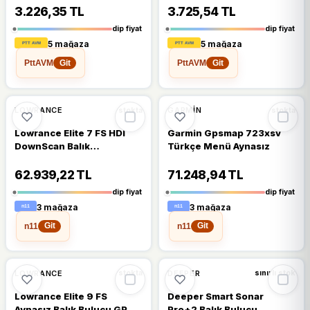
3.226,35 TL
3.725,54 TL
dip fiyat
dip fiyat
5 mağaza
5 mağaza
PttAVM
PttAVM
Git
Git
%13
%14
LOWRANCE
GARMIN
stokta
stokta
Lowrance Elite 7 FS HDI
Garmin Gpsmap 723xsv
DownScan Balık
Türkçe Menü Aynasız
Bulucu+GPS
62.939,22 TL
71.248,94 TL
dip fiyat
dip fiyat
3 mağaza
3 mağaza
n11
n11
Git
Git
%12
%12
LOWRANCE
DEEPER
stokta
sınırlı stok
Lowrance Elite 9 FS
Deeper Smart Sonar
Aynasız Balık Bulucu GPS
Pro+2 Balık Bulucu