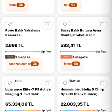
İdefix
n11
Git
Git
🔥
%37 DÜŞTÜ
🔥
%31 DÜŞTÜ
%37
%31
ROBO
SARAY
stokta
stokta
Robo Balık Yakalama
Saray Balık Bulucu Ayna
Kamerası
Montaj Braketi Krom
2.699 TL
583,41 TL
dip fiyat
dip fiyat
3 mağaza
4 mağaza
Amazon.com.tr
İdefix
Git
Git
🔥
%29 DÜŞTÜ
🔥
%27 DÜŞTÜ
%29
%27
LOWRANCE
HUMMINBIRD
stokta
stokta
Lowrance Elite-7 FS Active
Humminbird Helix 5 Chırp
Imaging 3-In-1 Balık
Gps G3 (Balık Bulucu)
Bulucu +GPS
65.334,06 TL
22.003,35 TL
dip fiyat
dip fiyat