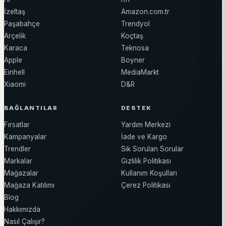
İzeltaş
Amazon.com.tr
Paşabahçe
Trendyol
Arçelik
Koçtaş
Karaca
Teknosa
Apple
Boyner
Einhell
MediaMarkt
Xiaomi
D&R
BAĞLANTILAR
DESTEK
Fırsatlar
Yardım Merkezi
Kampanyalar
İade ve Kargo
Trendler
Sık Sorulan Sorular
Markalar
Gizlilik Politikası
Mağazalar
Kullanım Koşulları
Mağaza Katılımı
Çerez Politikası
Blog
Hakkımızda
Nasıl Çalışır?