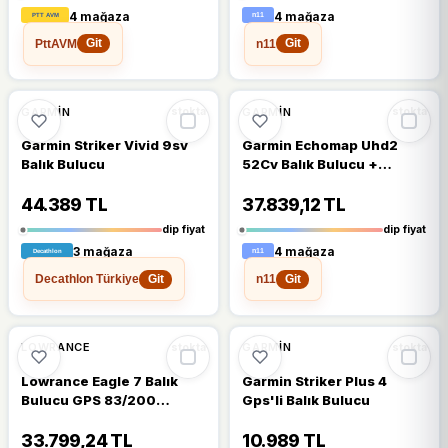
4 mağaza
4 mağaza
PttAVM
n11
Git
Git
%19
%19
GARMIN
GARMIN
stokta
stokta
Garmin Striker Vivid 9sv
Garmin Echomap Uhd2
Balık Bulucu
52Cv Balık Bulucu +
Navionics Plus Harita Kartı
44.389 TL
37.839,12 TL
dip fiyat
dip fiyat
3 mağaza
4 mağaza
Decathlon Türkiye
n11
Git
Git
%17
%15
LOWRANCE
GARMIN
stokta
stokta
Lowrance Eagle 7 Balık
Garmin Striker Plus 4
Bulucu GPS 83/200
Gps'li Balık Bulucu
Türkçe Menü
33.799,24 TL
10.989 TL