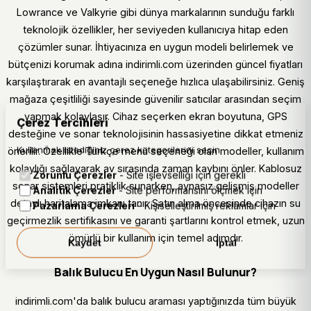
Lowrance ve Valkyrie gibi dünya markalarının sunduğu farklı
teknolojik özellikler, her seviyeden kullanıcıya hitap eden
çözümler sunar. İhtiyacınıza en uygun modeli belirlemek ve
bütçenizi korumak adına indirimli.com üzerinden güncel fiyatları
karşılaştırarak en avantajlı seçeneğe hızlıca ulaşabilirsiniz. Geniş
mağaza çeşitliliği sayesinde güvenilir satıcılar arasından seçim
yapmak kolaylaşır. Cihaz seçerken ekran boyutuna, GPS
Çerez Tercihleri
desteğine ve sonar teknolojisinin hassasiyetine dikkat etmeniz
Kullanmak istediğiniz çerez kategorilerini seçin.
önerilir. Özellikle Türkçe menü seçeneği olan modeller, kullanım
kolaylığı sağlayarak av sırasında zaman kaybını önler. Kablosuz
Zorunlu Çerezler
- Site işlevselliği için gerekli
sonar sistemleri pratiklik sunarken, aynasız gelişmiş modeller
Analitik Çerezler
- Site performansını ölçmek için
detaylı haritalama imkanı tanır. Satın alma öncesinde cihazın su
Pazarlama Çerezleri
- Kişiselleştirilmiş reklamlar için
geçirmezlik sertifikasını ve garanti şartlarını kontrol etmek, uzun
ömürlü bir kullanım için temel adımdır.
Kaydet
İptal
Balık Bulucu En Uygun Nasıl Bulunur?
indirimli.com'da balık bulucu araması yaptığınızda tüm büyük