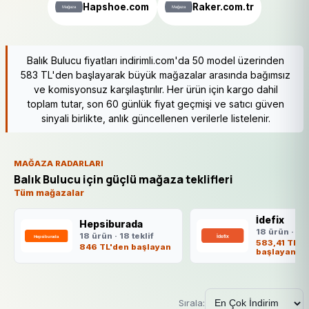
Hapshoe.com
Raker.com.tr
Balık Bulucu fiyatları indirimli.com'da 50 model üzerinden
583 TL'den başlayarak büyük mağazalar arasında bağımsız
ve komisyonsuz karşılaştırılır. Her ürün için kargo dahil
toplam tutar, son 60 günlük fiyat geçmişi ve satıcı güven
sinyali birlikte, anlık güncellenen verilerle listelenir.
MAĞAZA RADARLARI
Balık Bulucu için güçlü mağaza teklifleri
Tüm mağazalar
İdefix
Hepsiburada
18 ürün · 18 
18 ürün · 18 teklif
583,41 TL'd
846 TL'den başlayan
başlayan
Sırala: