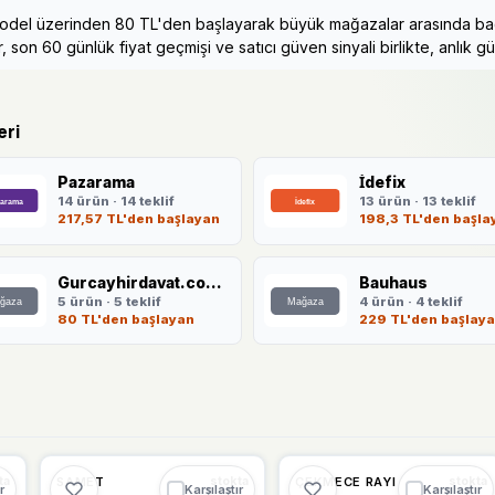
model üzerinden 80 TL'den başlayarak büyük mağazalar arasında bağım
, son 60 günlük fiyat geçmişi ve satıcı güven sinyali birlikte, anlık gün
eri
Pazarama
İdefix
14 ürün · 14 teklif
13 ürün · 13 teklif
217,57 TL'den başlayan
198,3 TL'den başla
Gurcayhirdavat.com.tr
Bauhaus
5 ürün · 5 teklif
4 ürün · 4 teklif
80 TL'den başlayan
229 TL'den başlay
Ü
🔥
%59 DÜŞTÜ
🔥
%68 DÜŞTÜ
%59
%68
SAMET
ÇEKMECE RAYI
ta
stokta
stokta
r
Karşılaştır
Karşılaştır