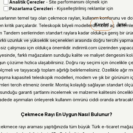
Analitik Çerezler
- Site performansını ölçmek için
Pazarlama Çerezleri
- Kişiselleştirilmiş reklamlar için
arlarının temel taşı olan çekmece rayları, kullanım konforunu ve do
Kaydet
İptal
n kritik parçalardır. Teleskopik bilyeli modellerden bas aç sisteml
um Tandem serilerinden standart raylara kadar oldukça geniş bir ürü
 Farklı uzunluk ve yükseklik seçenekleri arasında doğru tercihi yap
ssiz çalışması için oldukça önemlidir. indirimli.com üzerinden yapacağ
sayesinde, farklı mağazaların sunduğu kalite ve maliyet dengesini ko
n çözüme hızlıca ulaşabilirsiniz. Doğru ray seçimi için öncelikle ç
ölçmeli ve taşıyacağı toplam ağırlığı belirlemelisiniz. Özellikle ağır
aşıma kapasiteli teleskopik modelleri, modern ve şık bir görünüm i
leri tercih etmeniz önerilir. Montaj kolaylığı sağlayan standart ölçü
rın sunduğu garanti şartlarını incelemek ve malzeme kalitesini önceli
adede aşınmaları önleyerek kullanım ömrünü ciddi oranda artıracaktı
Çekmece Rayı En Uygun Nasıl Bulunur?
 çekmece rayı araması yaptığınızda tüm büyük Türk e-ticaret mağazal