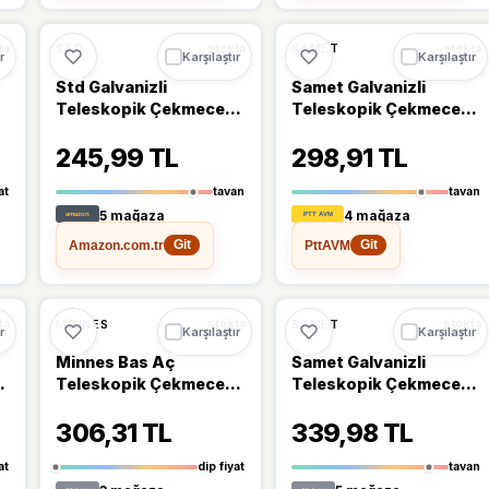
Ü
%17
%10
STD
SAMET
ta
stokta
stokta
r
Karşılaştır
Karşılaştır
Std Galvanizli
Samet Galvanizli
Teleskopik Çekmece
Teleskopik Çekmece
Rayı 35x350
Rayı 35x300
245,99 TL
298,91 TL
at
tavan
tavan
5 mağaza
4 mağaza
Amazon.com.tr
PttAVM
Git
Git
Ü
🔥
%41 DÜŞTÜ
%41
%5
MINNES
SAMET
ta
stokta
stokta
r
Karşılaştır
Karşılaştır
Minnes Bas Aç
Samet Galvanizli
Teleskopik Çekmece
Teleskopik Çekmece
Rayı H46mm - 50Cm
Rayı 43x450
306,31 TL
339,98 TL
at
dip fiyat
tavan