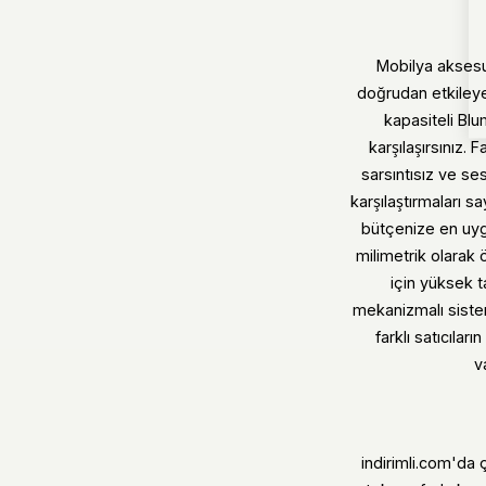
Mobilya aksesu
doğrudan etkileye
kapasiteli Bl
karşılaşırsınız.
sarsıntısız ve se
karşılaştırmaları 
bütçenize en uygu
milimetrik olarak 
için yüksek t
mekanizmalı sistem
farklı satıcıla
v
indirimli.com'da