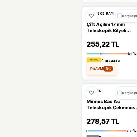
🔥
%37 DÜŞT
%37
ÇEKMECE RAYI
stok
Karşılaştı
Çift Açılım 17 mm
Teleskopik Bilyeli
Çekmece Rayı 31 Cm
255,22 TL
iyi fiy
4 mağaza
PttAVM
Git
🔥
%43 DÜŞT
%43
MINNES
stok
Karşılaştı
Minnes Bas Aç
Teleskopik Çekmece
Rayı H46mm - 40Cm
278,57 TL
dip fiy