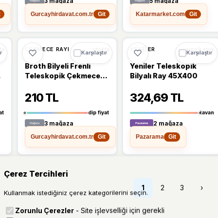
3 mağaza
5 mağaza
Gurcayhirdavat.com.tr
Katarmarket.com
t
Git
Git
Ü
🔥
%38 DÜŞTÜ
%38
ÇEKMECE RAYI
YENILER
ta
stokta
sınırlı stok
r
Karşılaştır
Karşılaştır
Broth Bilyeli Frenli
Yeniler Teleskopik
M
Teleskopik Çekmece
Bilyalı Ray 45X400
Rayı H43Mm Boy
210 TL
324,69 TL
300Mm
at
dip fiyat
tavan
3 mağaza
2 mağaza
Gurcayhirdavat.com.tr
Pazarama
Git
Git
Çerez Tercihleri
1
2
3
›
Kullanmak istediğiniz çerez kategorilerini seçin.
Zorunlu Çerezler
- Site işlevselliği için gerekli