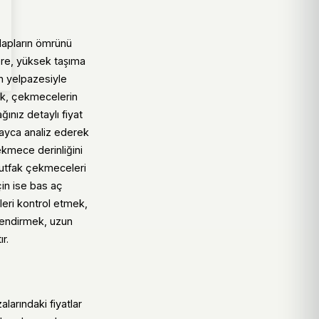
lapların ömrünü
ere, yüksek taşıma
n yelpazesiyle
mak, çekmecelerin
ınız detaylı fiyat
layca analiz ederek
ekmece derinliğini
 mutfak çekmeceleri
çin ise bas aç
leri kontrol etmek,
klendirmek, uzun
r.
arındaki fiyatlar