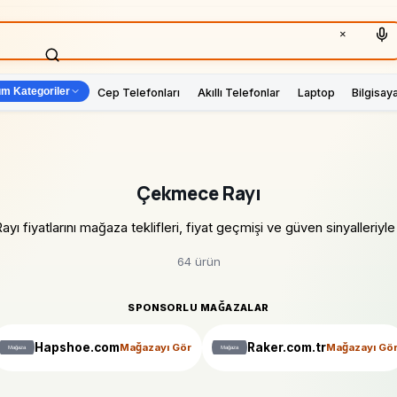
×
m Kategoriler
Cep Telefonları
Akıllı Telefonlar
Laptop
Bilgisay
Çekmece Rayı
 fiyatlarını mağaza teklifleri, fiyat geçmişi ve güven sinyalleriyle k
64 ürün
SPONSORLU MAĞAZALAR
Hapshoe.com
Raker.com.tr
Mağazayı Gör
Mağazayı Gö