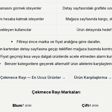
masını görmek isteyenler
Detay sayfasındaki grafikte so
ını hesaba katmak isteyenler
Mağaza sayfasında kargo, sto
bekleyen kullanıcılar
Ürün detayında hedef f
Filtreyi önce marka ve fiyat aralığına göre daraltın.
n kartından detay sayfasına geçip teklifleri mağaza bazında kontro
Fiyat geçmişi kısa veya dalgalı ürünlerde acele etmeden alarm kur
Benzer kategorilere geçerek alternatif ürün ailelerini karşılaştırın
Çekmece Rayı — En Ucuz Ürünler →
Ürün Karşılaştırma →
Çekmece Rayı Markaları
Blum
Çift
7 ürün
4 ürün