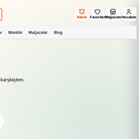
Alarm
Favoriler
Mağazam
Hesabım
ar
Monitör
Mağazalar
Blog
arşılaştırın.
r