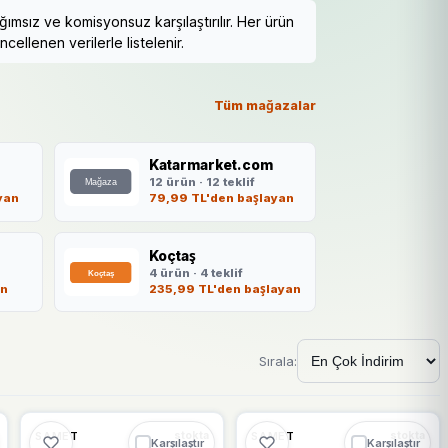
sız ve komisyonsuz karşılaştırılır. Her ürün
cellenen verilerle listelenir.
Tüm mağazalar
Katarmarket.com
12 ürün · 12 teklif
yan
79,99 TL'den başlayan
Koçtaş
4 ürün · 4 teklif
an
235,99 TL'den başlayan
Sırala:
🔥
%20 DÜŞTÜ
🔥
%20 DÜŞTÜ
%20
%20
SAMET
SAMET
stokta
stokta
Karşılaştır
Karşılaştır