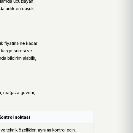
anlamda ucuzlayan
ında anlık en düşük
k fiyatına ne kadar
 kargo süresi ve
a bildirim alabilir,
iği, mağaza güveni,
Kontrol noktası
e teknik özellikleri aynı mı kontrol edin.