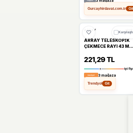
3 mağaza
Gurcayhirdavat.com.tr
Gi
🔥
%32 DÜŞT
%32
ARRAY
stok
Karşılaştı
ARRAY TELESKOPİK
ÇEKMECE RAYI 43 M
35 CM
221,29 TL
iyi fiy
3 mağaza
Trendyol
Git