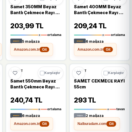
Samet 350MM Beyaz
Samet 400MM Beyaz
Bantlı Çekmece Rayı 1
Bantlı Çekmece Rayı 1
Takım
Takım
203,99 TL
209,24 TL
ortalama
ortalama
5 mağaza
6 mağaza
Amazon.com.tr
Amazon.com.tr
Git
Git
🔥
%32 DÜŞTÜ
%19
%32
SAMET
SAMET
stokta
sınırlı stok
Karşılaştır
Karşılaştır
Samet 550mm Beyaz
SAMET CEKMECE RAYI
Bantlı Çekmece Rayı 1
55cm
Takım
240,74 TL
293 TL
ortalama
tavan
6 mağaza
2 mağaza
Amazon.com.tr
Nalburadam.com
Git
Git