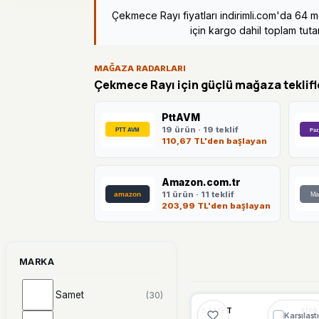
Çekmece Rayı fiyatları indirimli.com'da 64 
için kargo dahil toplam tutar
MAĞAZA RADARLARI
Çekmece Rayı için güçlü mağaza teklifl
PttAVM
19 ürün · 19 teklif
110,67 TL'den başlayan
Amazon.com.tr
11 ürün · 11 teklif
203,99 TL'den başlayan
MARKA
Samet
(30)
🔥
%61 DÜŞT
%61
SAMET
stok
Karşılaştı