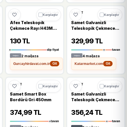
🔥
%62 DÜŞTÜ
%62
%9
AFEX
SAMET
sınırlı stok
stokta
Karşılaştır
Karşılaştır
Afex Teleskopik
Samet Galvanizli
Çekmece Rayı H43MM
Teleskopik Çekmece
- 30CM
Rayı 35x500
130 TL
329,99 TL
dip fiyat
tavan
2 mağaza
4 mağaza
Gurcayhirdavat.com.tr
Katarmarket.com
Git
Git
%6
SAMET
SAMET
sınırlı stok
stokta
Karşılaştır
Karşılaştır
Samet Smart Box
Samet Galvanizli
Bordürü Gri 450mm
Teleskopik Çekmece
Rayı 46x500
374,99 TL
356,24 TL
tavan
tavan