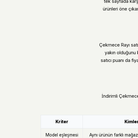
tek sayfada karş
ürünleri öne çıkar
Çekmece Rayı satın
yakın olduğunu 
satıcı puanı da fiy
İndirimli Çekmece 
Kriter
Kimler
Model eşleşmesi
Aynı ürünün farklı mağaza 