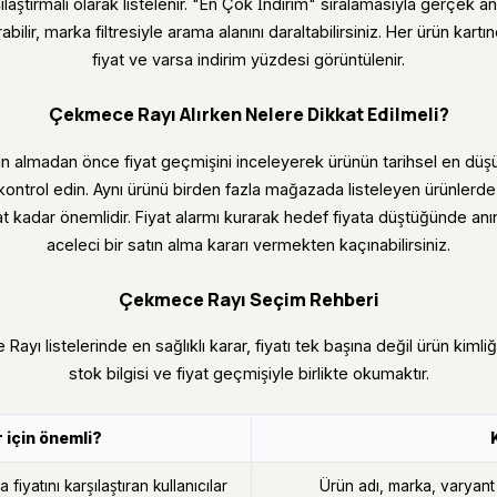
ılaştırmalı olarak listelenir. "En Çok İndirim" sıralamasıyla gerçek 
abilir, marka filtresiyle arama alanını daraltabilirsiniz. Her ürün kart
fiyat ve varsa indirim yüzdesi görüntülenir.
Çekmece Rayı Alırken Nelere Dikkat Edilmeli?
 almadan önce fiyat geçmişini inceleyerek ürünün tarihsel en düşü
kontrol edin. Aynı ürünü birden fazla mağazada listeleyen ürünlerde
at kadar önemlidir. Fiyat alarmı kurarak hedef fiyata düştüğünde anınd
aceleci bir satın alma kararı vermekten kaçınabilirsiniz.
Çekmece Rayı Seçim Rehberi
Rayı listelerinde en sağlıklı karar, fiyatı tek başına değil ürün kiml
stok bilgisi ve fiyat geçmişiyle birlikte okumaktır.
 için önemli?
fiyatını karşılaştıran kullanıcılar
Ürün adı, marka, varyant v