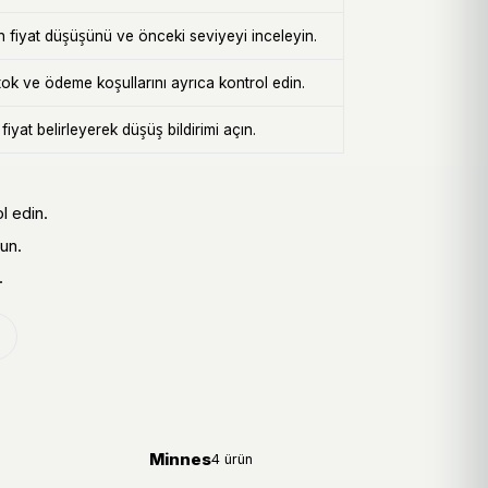
n fiyat düşüşünü ve önceki seviyeyi inceleyin.
k ve ödeme koşullarını ayrıca kontrol edin.
iyat belirleyerek düşüş bildirimi açın.
l edin.
un.
.
Minnes
4 ürün