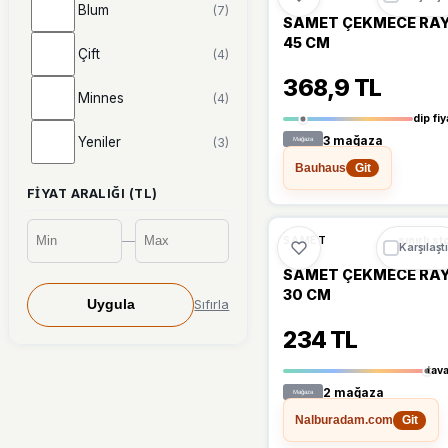
Blum
(7)
SAMET ÇEKMECE RAY
45 CM
Çift
(4)
368,9 TL
Minnes
(4)
dip fiy
Yeniler
3 mağaza
(3)
Bauhaus
Git
Afex
(2)
FIYAT ARALIĞI (TL)
ARRAY
(2)
🔥
%29 DÜŞT
%29
—
SAMET
sınırlı st
Karşılaştı
STD
SAMET ÇEKMECE RAY
(2)
30 CM
Sıfırla
Uygula
Flora
(1)
234 TL
Moonstar
(1)
tav
2 mağaza
Nalburadam.com
Git