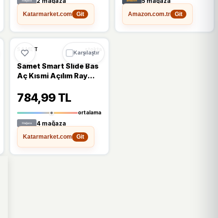
2 mağaza
5 mağaza
Katarmarket.com
Amazon.com.tr
Git
Git
%13
SAMET
stokta
Karşılaştır
Samet Smart Slide Bas
Aç Kısmi Açılım Ray
500mm
784,99 TL
ortalama
4 mağaza
Katarmarket.com
Git