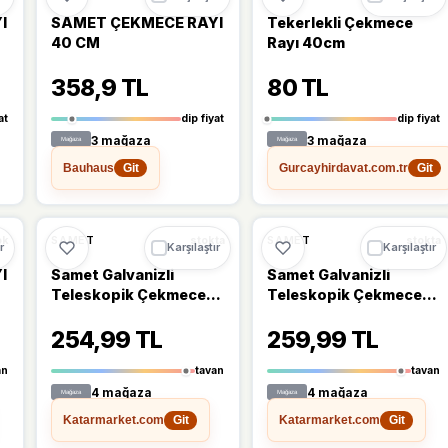
I
SAMET ÇEKMECE RAYI
Tekerlekli Çekmece
40 CM
Rayı 40cm
358,9 TL
80 TL
at
dip fiyat
dip fiyat
3 mağaza
3 mağaza
Bauhaus
Gurcayhirdavat.com.tr
Git
Git
Ü
🔥
%20 DÜŞTÜ
🔥
%20 DÜŞTÜ
%20
%20
SAMET
SAMET
ok
stokta
stokta
r
Karşılaştır
Karşılaştır
I
Samet Galvanizli
Samet Galvanizli
Teleskopik Çekmece
Teleskopik Çekmece
Rayı 17x310
Rayı 17x342
254,99 TL
259,99 TL
an
tavan
tavan
4 mağaza
4 mağaza
Katarmarket.com
Katarmarket.com
Git
Git