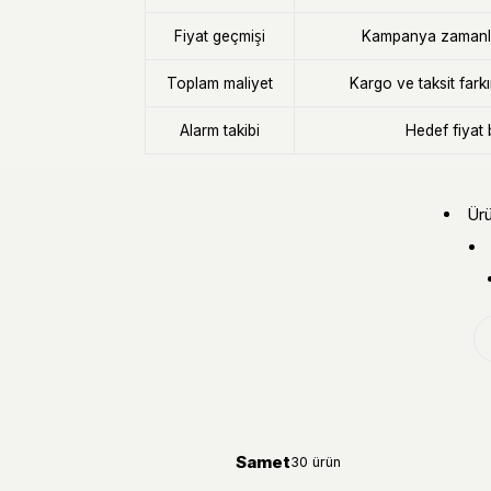
Fiyat geçmişi
Kampanya zamanla
Toplam maliyet
Kargo ve taksit fark
Alarm takibi
Hedef fiyat 
Ürü
Samet
30 ürün