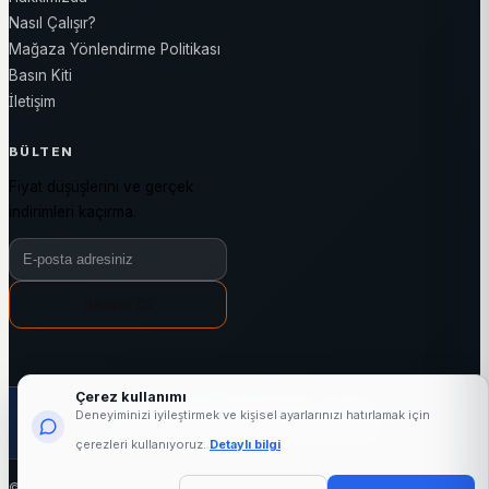
Nasıl Çalışır?
Mağaza Yönlendirme Politikası
Basın Kiti
İletişim
BÜLTEN
Fiyat düşüşlerini ve gerçek
indirimleri kaçırma.
Bülten e-posta adresiniz
Abone Ol
Çerez kullanımı
1000+
25623+
3144+
7/24
Deneyiminizi iyileştirmek ve kişisel ayarlarınızı hatırlamak için
aktif mağaza
marka
kategori
fiyat takibi
çerezleri kullanıyoruz.
Detaylı bilgi
© 2026 indirimli.com - Tüm hakları saklıdır.