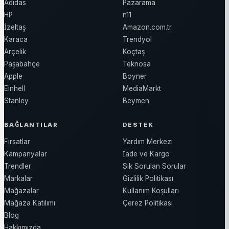
Adidas
Pazarama
HP
n11
İzeltaş
Amazon.com.tr
Karaca
Trendyol
Arçelik
Koçtaş
Paşabahçe
Teknosa
Apple
Boyner
Einhell
MediaMarkt
Stanley
Beymen
BAĞLANTILAR
DESTEK
Fırsatlar
Yardım Merkezi
Kampanyalar
İade ve Kargo
Trendler
Sık Sorulan Sorular
Markalar
Gizlilik Politikası
Mağazalar
Kullanım Koşulları
Mağaza Katılımı
Çerez Politikası
Blog
Hakkımızda