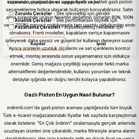
sayesinde, piyasadaki en uygun fiyatlı ve kaliteli gazlı piston
Kullanmak istediğiniz çerez kategorilerini seçin.
seçeneklerine hızlıca ulaşarak bütçenizi koruyabilirsiniz. Satın
Zorunlu Çerezler
- Site işlevselliği için gerekli
alma sürecinde ürünün Newton değerinin (örneğin 80N, 100N
Analitik Çerezler
- Site performansını ölçmek için
veya 750N) mevcut mobilyanızla tam uyumlu olduğundan emin
Pazarlama Çerezleri
- Kişiselleştirilmiş reklamlar için
olmalısınız. Frenli modeller, kapakların sertçe kapanmasını
önleyerek daha sessiz ve güvenli bir kullanım deneyimi sunar.
Kaydet
İptal
Ayrıca ürünlerin uzunluk ölçülerini ve set içeriklerini kontrol
etmek, montaj sırasında sorun yaşamamanız için oldukça
önemlidir. Geniş mağaza çeşitliliği sayesinde farklı marka
alternatiflerini değerlendirebilir, kullanıcı yorumları ve teknik
detaylar ışığında en doğru tercihi kolayca yapabilirsiniz.
Gazlı Piston En Uygun Nasıl Bulunur?
indirimli.com'da gazlı piston araması yaptığınızda tüm büyük
Türk e-ticaret mağazalarındaki fiyatlar tek sayfada karşılaştırmalı
olarak listelenir. "En Çok İndirim" sıralamasıyla gerçek anlamda
ucuzlayan ürünleri öne çıkarabilir, marka filtresiyle arama alanını
daraltabilirsiniz. Her ürün kartında anlık en düşük fiyat ve varsa