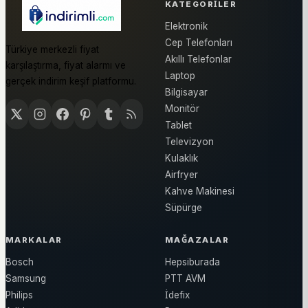
KATEGORILER
Elektronik
Cep Telefonları
Türkiye merkezli fiyat
Akıllı Telefonlar
karşılaştırma, fiyat alarmı ve
Laptop
gerçek indirim keşif platformu.
Bilgisayar
Monitör
Tablet
Televizyon
Kulaklık
Airfryer
Kahve Makinesi
Süpürge
MARKALAR
MAĞAZALAR
Bosch
Hepsiburada
Samsung
PTT AVM
Philips
İdefix