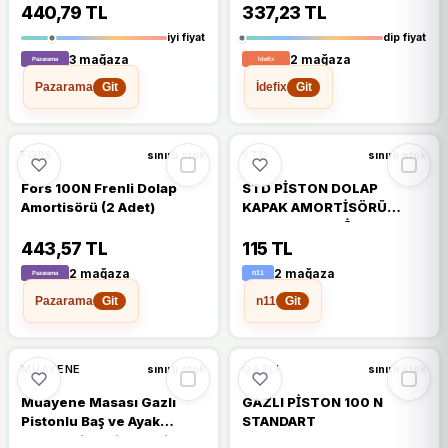
440,79 TL
337,23 TL
iyi fiyat
dip fiyat
3 mağaza
2 mağaza
Pazarama
İdefix
Git
Git
🔥
%33 DÜŞTÜ
%5
%33
FORS
STD
sınırlı stok
sınırlı stok
Fors 100N Frenli Dolap
STD PİSTON DOLAP
Amortisörü (2 Adet)
KAPAK AMORTİSÖRÜ
GAZLI KAPAK PİSTONU
100N
443,57 TL
115 TL
2 mağaza
2 mağaza
Pazarama
n11
Git
Git
MUAYENE
GAZLI
sınırlı stok
sınırlı stok
Muayene Masası Gazlı
GAZLI PİSTON 100 N
Pistonlu Baş ve Ayak
STANDART
Hareketli, Antibakteriyel