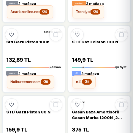
2 mağaza
3 mağaza
Acarlaronline.net
Trendyol
Git
Git
🔥
%48 DÜŞTÜ
%48
STD
STD
sınırlı stok
stokta
Std Gazlı Piston 100n
STD Gazlı Piston 100 N
132,89 TL
149,9 TL
tavan
iyi fiyat
2 mağaza
3 mağaza
Nalburcenter.com
n11
Git
Git
🔥
%20 DÜŞTÜ
🔥
%24 DÜŞTÜ
%20
%24
STD
GASAN
stokta
stokta
STD Gazlı Piston 80 N
Gasan Baza Amortisörü
Gasan Marka 1200N ,2
Adet Baza Pistonu
159,9 TL
375 TL