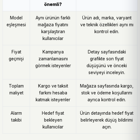
önemli?
Model
Aynı ürünün farklı
Ürün adı, marka, varyant
eşleşmesi
mağaza fiyatını
ve teknik özellikleri aynı mı
karşılaştıran
kontrol edin.
kullanıcılar
Fiyat
Kampanya
Detay sayfasındaki
geçmişi
zamanlamasını
grafikte son fiyat
görmek isteyenler
düşüşünü ve önceki
seviyeyi inceleyin.
Toplam
Kargo ve taksit
Mağaza sayfasında kargo,
maliyet
farkını hesaba
stok ve ödeme koşullarını
katmak isteyenler
ayrıca kontrol edin.
Alarm
Hedef fiyat
Ürün detayında hedef fiyat
takibi
bekleyen
belirleyerek düşüş bildirimi
kullanıcılar
açın.