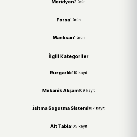
Meridyen
2 ürün
Forsa
1 ürün
Manksan
1 ürün
İlgili Kategoriler
Rüzgarlık
110 kayıt
Mekanik Akşam
109 kayıt
İsitma Sogutma Sistemi
107 kayıt
Alt Tabla
105 kayıt