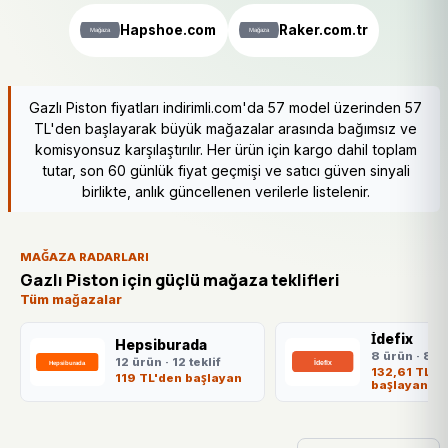
Hapshoe.com
Raker.com.tr
Gazlı Piston fiyatları indirimli.com'da 57 model üzerinden 57
TL'den başlayarak büyük mağazalar arasında bağımsız ve
komisyonsuz karşılaştırılır. Her ürün için kargo dahil toplam
tutar, son 60 günlük fiyat geçmişi ve satıcı güven sinyali
birlikte, anlık güncellenen verilerle listelenir.
MAĞAZA RADARLARI
Gazlı Piston için güçlü mağaza teklifleri
Tüm mağazalar
İdefix
Hepsiburada
8 ürün · 8 te
12 ürün · 12 teklif
132,61 TL'd
119 TL'den başlayan
başlayan