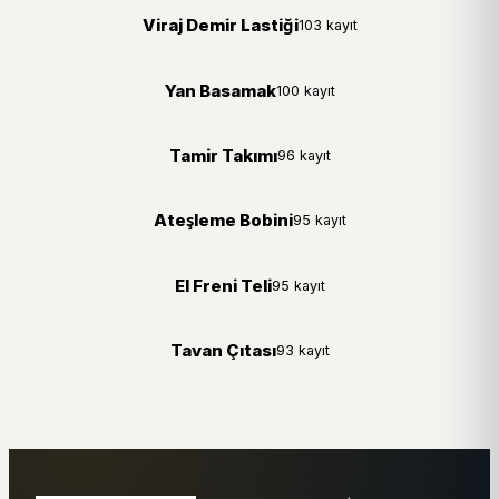
Viraj Demir Lastiği
103 kayıt
Yan Basamak
100 kayıt
Tamir Takımı
96 kayıt
Ateşleme Bobini
95 kayıt
El Freni Teli
95 kayıt
Tavan Çıtası
93 kayıt