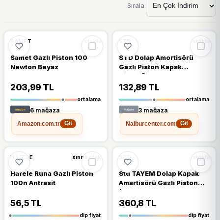
Sırala:
🔥
%22 DÜŞTÜ
🔥
%47 DÜŞTÜ
%22
%47
SAMET
STD
stokta
stokta
Samet Gazlı Piston 100
STD Dolap Amortisörü
Newton Beyaz
Gazlı Piston Kapak
Hidroliği 27 cm 80N
203,99 TL
132,89 TL
ortalama
ortalama
6 mağaza
3 mağaza
Amazon.com.tr
Nalburcenter.com
Git
Git
🔥
%57 DÜŞTÜ
🔥
%40 DÜŞTÜ
%57
%40
HAFELE
STD
sınırlı stok
stokta
Hafele Runa Gazlı Piston
Std TAYEM Dolap Kapak
100n Antrasit
Amartisörü Gazlı Piston
(80- 100 N ) 4 Adet
Gönderilecektir
56,5 TL
360,8 TL
dip fiyat
dip fiyat