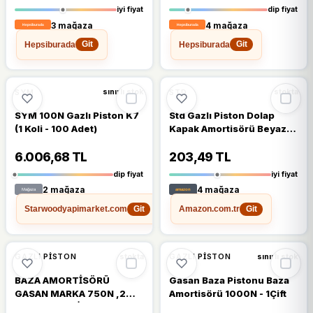
iyi fiyat
dip fiyat
3 mağaza
4 mağaza
Hepsiburada
Hepsiburada
Git
Git
%17
%7
SYM
STD
sınırlı stok
stokta
SYM 100N Gazlı Piston K7
Std Gazlı Piston Dolap
(1 Koli - 100 Adet)
Kapak Amortisörü Beyaz
80N
6.006,68 TL
203,49 TL
dip fiyat
iyi fiyat
2 mağaza
4 mağaza
Starwoodyapimarket.com
Amazon.com.tr
Git
Git
%10
%9
GAZLI PISTON
GAZLI PISTON
stokta
sınırlı stok
BAZA AMORTİSÖRÜ
Gasan Baza Pistonu Baza
GASAN MARKA 750N ,2
Amortisörü 1000N - 1Çift
ADET BAZA PİSTONU