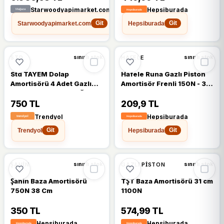
Starwoodyapimarket.com
Hepsiburada
Starwoodyapimarket.com
Hepsiburada
Git
Git
STD
HAFELE
sınırlı stok
sınırlı stok
Std TAYEM Dolap
Hafele Runa Gazlı Piston
Amortisörü 4 Adet Gazlı
Amortisör Frenli 150N - 30
Piston Kapak Hidroliği 27
cm - Antrasit
cm 100N
750 TL
209,9 TL
Trendyol
Hepsiburada
Trendyol
Hepsiburada
Git
Git
ŞAHIN
GAZLI PISTON
sınırlı stok
sınırlı stok
Şahin Baza Amortisörü
TŞT Baza Amortisörü 31 cm
750N 38 Cm
1100N
350 TL
574,99 TL
Hepsiburada
Hepsiburada