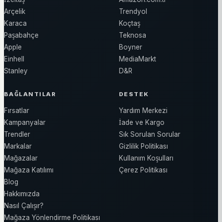
Arçelik
Trendyol
Karaca
Koçtaş
Paşabahçe
Teknosa
Apple
Boyner
Einhell
MediaMarkt
Stanley
D&R
BAĞLANTILAR
DESTEK
Fırsatlar
Yardım Merkezi
Kampanyalar
İade ve Kargo
Trendler
Sık Sorulan Sorular
Markalar
Gizlilik Politikası
Mağazalar
Kullanım Koşulları
Mağaza Katılımı
Çerez Politikası
Blog
Hakkımızda
Nasıl Çalışır?
Mağaza Yönlendirme Politikası