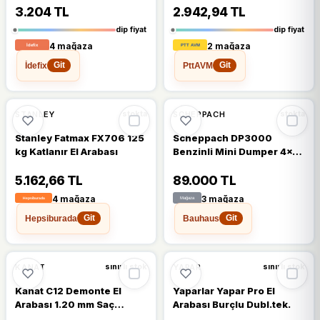
3.204 TL
2.942,94 TL
dip fiyat
dip fiyat
4 mağaza
2 mağaza
İdefix
PttAVM
Git
Git
STANLEY
SCHEPPACH
stokta
stokta
Stanley Fatmax FX706 125
Scheppach DP3000
kg Katlanır El Arabası
Benzinli Mini Dumper 4x4
5.6 Hp 300 kg Kapasiteli
(Harç-Toprak-Kum Taşıma)
5.162,66 TL
89.000 TL
- 5908802903
4 mağaza
3 mağaza
Hepsiburada
Bauhaus
Git
Git
KANAT
YAPAR
sınırlı stok
sınırlı stok
Kanat C12 Demonte El
Yaparlar Yapar Pro El
Arabası 1.20 mm Saç
Arabası Burçlu Dubl.tek.
Kauçuk Dolgu Parmak