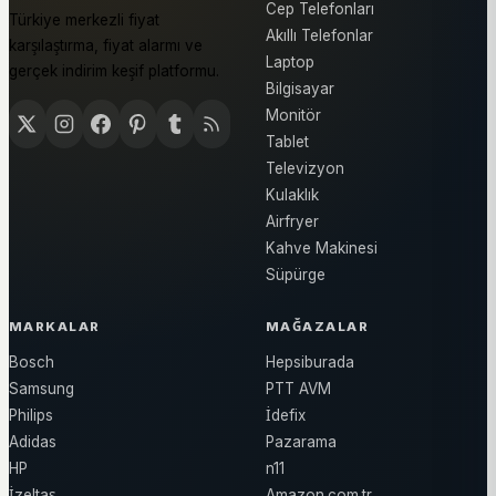
Cep Telefonları
Türkiye merkezli fiyat
Akıllı Telefonlar
karşılaştırma, fiyat alarmı ve
Laptop
gerçek indirim keşif platformu.
Bilgisayar
Monitör
Tablet
Televizyon
Kulaklık
Airfryer
Kahve Makinesi
Süpürge
MARKALAR
MAĞAZALAR
Bosch
Hepsiburada
Samsung
PTT AVM
Philips
İdefix
Adidas
Pazarama
HP
n11
İzeltaş
Amazon.com.tr