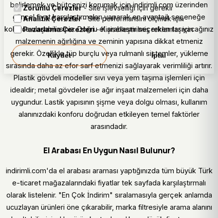
belirlemek ve bütçenizi korumak için indirimli.com üzerinden
Zorunlu Çerezler
- Site işlevselliği için gerekli
güncel fiyat karşılaştırmaları yaparak en avantajlı seçeneğe
Analitik Çerezler
- Site performansını ölçmek için
kolayca ulaşabilirsiniz. Doğru el arabasını seçerken taşıyacağınız
Pazarlama Çerezleri
- Kişiselleştirilmiş reklamlar için
malzemenin ağırlığına ve zeminin yapısına dikkat etmeniz
gerekir. Özellikle tüp burçlu veya rulmanlı sistemler, yükleme
Kaydet
İptal
sırasında daha az efor sarf etmenizi sağlayarak verimliliği artırır.
Plastik gövdeli modeller sıvı veya yem taşıma işlemleri için
idealdir; metal gövdeler ise ağır inşaat malzemeleri için daha
uygundur. Lastik yapısının şişme veya dolgu olması, kullanım
alanınızdaki konforu doğrudan etkileyen temel faktörler
arasındadır.
El Arabası En Uygun Nasıl Bulunur?
indirimli.com'da el arabası araması yaptığınızda tüm büyük Türk
e-ticaret mağazalarındaki fiyatlar tek sayfada karşılaştırmalı
olarak listelenir. "En Çok İndirim" sıralamasıyla gerçek anlamda
ucuzlayan ürünleri öne çıkarabilir, marka filtresiyle arama alanını