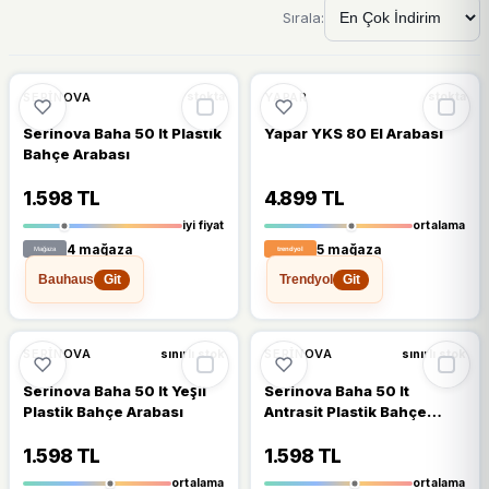
Sırala:
🔥
%47 DÜŞTÜ
%47
%18
SERİNOVA
YAPAR
stokta
stokta
Serinova Baha 50 lt Plastik
Yapar YKS 80 El Arabası
Bahçe Arabası
1.598 TL
4.899 TL
iyi fiyat
ortalama
4 mağaza
5 mağaza
Bauhaus
Trendyol
Git
Git
%18
%18
SERİNOVA
SERİNOVA
sınırlı stok
sınırlı stok
Serinova Baha 50 lt Yeşil
Serinova Baha 50 lt
Plastik Bahçe Arabası
Antrasit Plastik Bahçe
Arabası
1.598 TL
1.598 TL
ortalama
ortalama