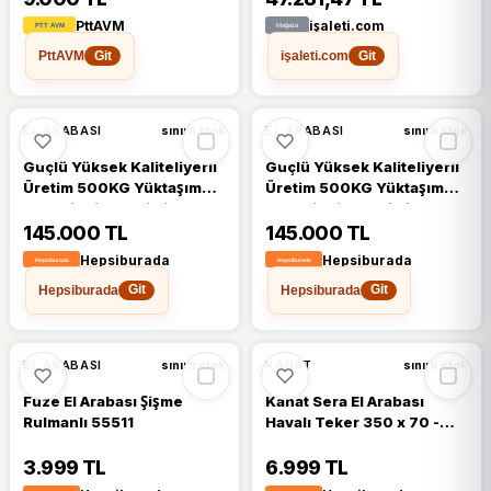
PttAVM
işaleti.com
PttAVM
işaleti.com
Git
Git
EL ARABASI
EL ARABASI
sınırlı stok
sınırlı stok
Güçlü Yüksek Kaliteliyerli
Güçlü Yüksek Kaliteliyerli
Üretim 500KG Yüktaşıma
Üretim 500KG Yüktaşıma
Kapasiteli Elektrikli El
Kapasiteli Elektrikli El
Arabası - Turuncu
Arabası - Açık Sarı
145.000 TL
145.000 TL
Hepsiburada
Hepsiburada
Hepsiburada
Hepsiburada
Git
Git
EL ARABASI
KANAT
sınırlı stok
sınırlı stok
Füze El Arabası Şişme
Kanat Sera El Arabası
Rulmanlı 55511
Havalı Teker 350 x 70 -
350x70
3.999 TL
6.999 TL