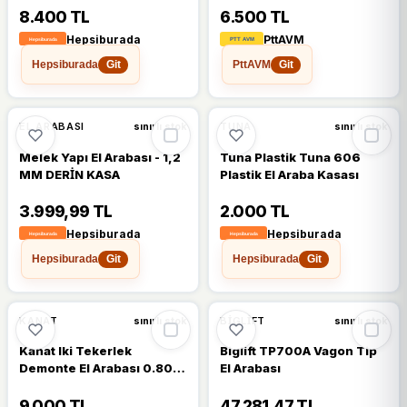
Jantlı Teker
8.400 TL
6.500 TL
Hepsiburada
PttAVM
Hepsiburada
PttAVM
Git
Git
EL ARABASI
TUNA
sınırlı stok
sınırlı stok
Melek Yapı El Arabası - 1,2
Tuna Plastik Tuna 606
MM DERİN KASA
Plastik El Araba Kasası
3.999,99 TL
2.000 TL
Hepsiburada
Hepsiburada
Hepsiburada
Hepsiburada
Git
Git
KANAT
BIGLIFT
sınırlı stok
sınırlı stok
Kanat Iki Tekerlek
Biglift TP700A Vagon Tip
Demonte El Arabası 0.80
El Arabası
Mm Saç
9.000 TL
47.281,47 TL