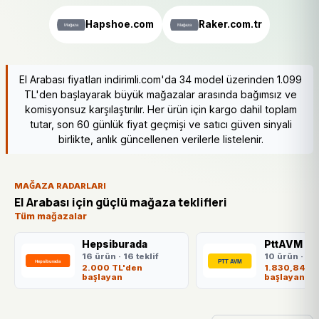
Hapshoe.com
Raker.com.tr
El Arabası fiyatları indirimli.com'da 34 model üzerinden 1.099
TL'den başlayarak büyük mağazalar arasında bağımsız ve
komisyonsuz karşılaştırılır. Her ürün için kargo dahil toplam
tutar, son 60 günlük fiyat geçmişi ve satıcı güven sinyali
birlikte, anlık güncellenen verilerle listelenir.
MAĞAZA RADARLARI
El Arabası için güçlü mağaza teklifleri
Tüm mağazalar
Hepsiburada
PttAVM
16 ürün · 16 teklif
10 ürün · 10 
2.000 TL'den
1.830,84 TL
başlayan
başlayan