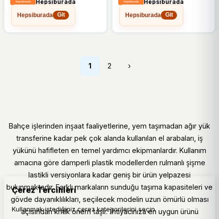
Hepsiburada
Hepsiburada
Hepsiburada
Hepsiburada
Git
Git
1
2
›
Bahçe işlerinden inşaat faaliyetlerine, yem taşımadan ağır yük
transferine kadar pek çok alanda kullanılan el arabaları, iş
yükünü hafifleten en temel yardımcı ekipmanlardır. Kullanım
amacına göre damperli plastik modellerden rulmanlı şişme
lastikli versiyonlara kadar geniş bir ürün yelpazesi
bulunmaktadır. Farklı markaların sunduğu taşıma kapasiteleri ve
Çerez Tercihleri
gövde dayanıklılıkları, seçilecek modelin uzun ömürlü olması
Kullanmak istediğiniz çerez kategorilerini seçin.
açısından kritik önem taşır. İhtiyacınıza en uygun ürünü