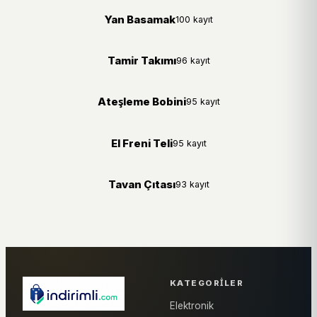
Yan Basamak
100 kayıt
Tamir Takımı
96 kayıt
Ateşleme Bobini
95 kayıt
El Freni Teli
95 kayıt
Tavan Çıtası
93 kayıt
KATEGORILER
Elektronik