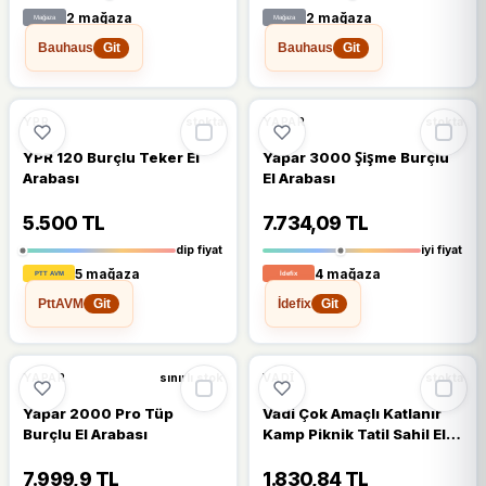
2 mağaza
2 mağaza
Bauhaus
Bauhaus
Git
Git
🔥
%37 DÜŞTÜ
%37
%9
YPR
YAPAR
stokta
stokta
YPR 120 Burçlu Teker El
Yapar 3000 Şişme Burçlu
Arabası
El Arabası
5.500 TL
7.734,09 TL
dip fiyat
iyi fiyat
5 mağaza
4 mağaza
PttAVM
İdefix
Git
Git
%15
%14
YAPAR
VADI
sınırlı stok
stokta
Yapar 2000 Pro Tüp
Vadi Çok Amaçlı Katlanır
Burçlu El Arabası
Kamp Piknik Tatil Sahil El
Arabası Kmp220
7.999,9 TL
1.830,84 TL