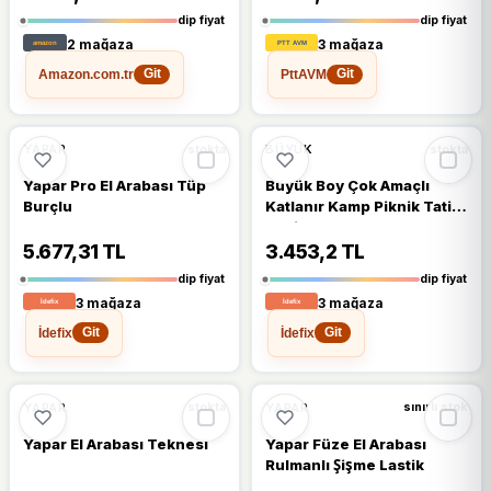
dip fiyat
dip fiyat
2 mağaza
3 mağaza
Amazon.com.tr
PttAVM
Git
Git
%11
%11
YAPAR
BÜYÜK
stokta
stokta
Yapar Pro El Arabası Tüp
Büyük Boy Çok Amaçlı
Burçlu
Katlanır Kamp Piknik Tatil
Sahil El Arabası Vd36
5.677,31 TL
3.453,2 TL
dip fiyat
dip fiyat
3 mağaza
3 mağaza
İdefix
İdefix
Git
Git
%11
%11
YAPAR
YAPAR
stokta
sınırlı stok
Yapar El Arabası Teknesi
Yapar Füze El Arabası
Rulmanlı Şişme Lastik