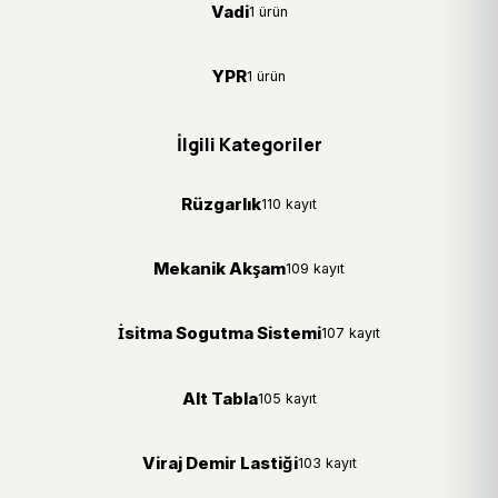
Vadi
1 ürün
YPR
1 ürün
İlgili Kategoriler
Rüzgarlık
110 kayıt
Mekanik Akşam
109 kayıt
İsitma Sogutma Sistemi
107 kayıt
Alt Tabla
105 kayıt
Viraj Demir Lastiği
103 kayıt