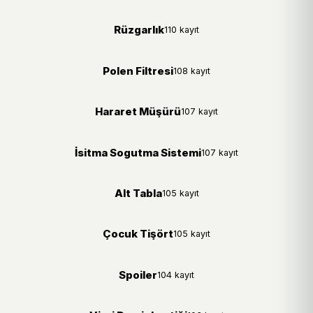
Rüzgarlık
110 kayıt
Polen Filtresi
108 kayıt
Hararet Müşürü
107 kayıt
İsitma Sogutma Sistemi
107 kayıt
Alt Tabla
105 kayıt
Çocuk Tişört
105 kayıt
Spoiler
104 kayıt