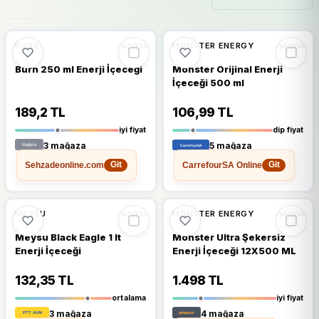
🔥
%47 DÜŞTÜ
🔥
%64 DÜŞTÜ
%47
%64
BURN
MONSTER ENERGY
stokta
stokta
Burn 250 ml Enerji İçeceği
Monster Orijinal Enerji
İçeceği 500 ml
189,2 TL
106,99 TL
iyi fiyat
dip fiyat
3 mağaza
5 mağaza
Sehzadeonline.com
CarrefourSA Online
Git
Git
🔥
%37 DÜŞTÜ
🔥
%49 DÜŞTÜ
%37
%49
MEYSU
MONSTER ENERGY
stokta
stokta
Meysu Black Eagle 1 lt
Monster Ultra Şekersiz
Enerji İçeceği
Enerji İçeceği 12X500 ML
132,35 TL
1.498 TL
ortalama
iyi fiyat
3 mağaza
4 mağaza