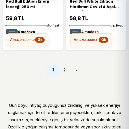
Red Bull Edition Enerji
Red Bull White Edition
İçeceği 250 ml
Hindistan Cevizi & Açai
Enerji İçeceği 250 ml
58,8 TL
58,8 TL
dip fiyat
dip fiyat
4 mağaza
4 mağaza
Amazon.com.tr
Amazon.com.tr
Git
Git
1
2
›
Gün boyu ihtiyaç duyduğunuz zindeliği ve yüksek enerjiyi
sağlamak için tercih edilen enerji içecekleri, farklı içerik ve
hacim seçenekleriyle geniş bir yelpazede sunulmaktadır.
Özellikle yoğun çalışma temposunda veya spor aktiviteleri