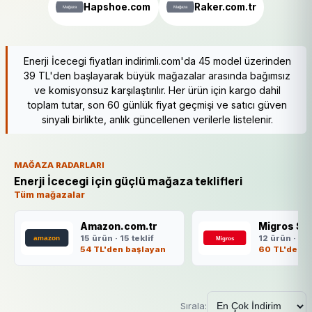
Hapshoe.com
Raker.com.tr
Enerji İcecegi fiyatları indirimli.com'da 45 model üzerinden
39 TL'den başlayarak büyük mağazalar arasında bağımsız
ve komisyonsuz karşılaştırılır. Her ürün için kargo dahil
toplam tutar, son 60 günlük fiyat geçmişi ve satıcı güven
sinyali birlikte, anlık güncellenen verilerle listelenir.
MAĞAZA RADARLARI
Enerji İcecegi için güçlü mağaza teklifleri
Tüm mağazalar
Amazon.com.tr
15 ürün · 15 teklif
12 ürün · 12 
54 TL'den başlayan
60 TL'den b
Sırala: