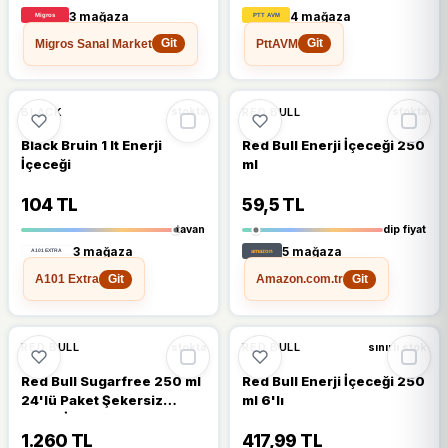
3 mağaza
4 mağaza
Migros Sanal Market
PttAVM
Git
Git
🔥
%37 DÜŞTÜ
🔥
%50 DÜŞTÜ
%37
%50
BLACK
RED BULL
stokta
stokta
Black Bruin 1 lt Enerji
Red Bull Enerji İçeceği 250
İçeceği
ml
104 TL
59,5 TL
tavan
dip fiyat
3 mağaza
5 mağaza
A101 Extra
Amazon.com.tr
Git
Git
🔥
%42 DÜŞTÜ
🔥
%34 DÜŞTÜ
%42
%34
RED BULL
RED BULL
stokta
sınırlı stok
Red Bull Sugarfree 250 ml
Red Bull Enerji İçeceği 250
24'lü Paket Şekersiz
ml 6'lı
Enerji İçeceği
1.260 TL
417,99 TL