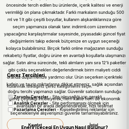
öncesinde tercih edilen bu ürünlerde, içerik kalitesi ve enerji
verimliliği ön plana çıkmaktadır. Farklı markaların sunduğu 500
ml ve 1 lt gibi çeşitli boyutlar, kullanım alışkanlıklarınıza göre
seçim yapmanıza olanak tanır. indirimli.com üzerinden
yapacağınız karşılaştırmalar sayesinde, piyasadaki güncel fiyat
değişimlerini takip ederek bütçenize en uygun seçeneği
kolayca bulabilirsiniz. Birçok farklı online mağazanın sunduğu
rekabetçi fiyatlar, doğru ürüne en avantajlı koşullarla ulaşmanızı
sağlar. Satın alma sürecinde, tekli alımların yanı sıra 12'li paketler
gibi çoklu seçenekleri değerlendirmek birim maliyeti ciddi
Çerez Tercihleri
oranda düşürmenize yardımcı olur. Ürün seçerken içerikteki
kafein ve taurin miktarlarına dikkat etmeniz, sağlık açısından
Kullanmak istediğiniz çerez kategorilerini seçin.
doğru tercihi yapmanızı sağlar. Güvenilir satıcıların sunduğu
Zorunlu Çerezler
- Site işlevselliği için gerekli
geniş çeşitliliği inceleyerek, hem kalite hem de ekonomik
Analitik Çerezler
- Site performansını ölçmek için
avantajları bir arada değerlendirebilir, hızlı teslimat
Pazarlama Çerezleri
- Kişiselleştirilmiş reklamlar için
seçenekleriyle alışverişinizi güvenle tamamlayabilirsiniz.
Kaydet
İptal
Enerji İcecegi En Uygun Nasıl Bulunur?