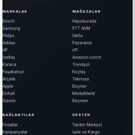
MARKALAR
MAĞAZALAR
Bosch
Hepsiburada
Samsung
PTT AVM
Philips
İdefix
Adidas
Pazarama
HP
n11
İzeltaş
Amazon.com.tr
Karaca
Trendyol
Paşabahçe
Koçtaş
Arçelik
Teknosa
Apple
Boyner
Einhell
MediaMarkt
Xiaomi
Beymen
BAĞLANTILAR
DESTEK
Fırsatlar
Yardım Merkezi
Kampanyalar
İade ve Kargo