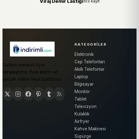
Viraj Demir Lastiği
103 kayıt
KATEGORILER
Elektronik
Cep Telefonları
Türkiye merkezli fiyat
Akıllı Telefonlar
karşılaştırma, fiyat alarmı ve
Laptop
gerçek indirim keşif platformu.
Bilgisayar
Monitör
Tablet
Televizyon
Kulaklık
Airfryer
Kahve Makinesi
Süpürge