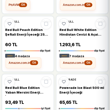
PttAVM
Amazon.com.tr
Git
Git
🔥
%71 DÜŞTÜ
🔥
%61 DÜŞTÜ
%71
%61
RED BULL
RED BULL
stokta
stokta
Red Bull Peach Edition
Red Bull White Edition
Şeftali Enerji İçeceği 250
Hindistan Cevizi & Açai
ml
Enerji İçeceği 24x250 ml
60 TL
1.293,6 TL
dip fiyat
dip fiyat
4 mağaza
7 mağaza
Amazon.com.tr
Amazon.com.tr
Git
Git
🔥
%53 DÜŞTÜ
🔥
%51 DÜŞTÜ
%53
%51
RED BULL
POWERADE
stokta
stokta
Red Bull Blue Edition
Powerade Ice Blast 500 ml
Yaban Mersini Enerji
Enerji İçeceği
İçeceği 250 ml
93,49 TL
65,65 TL
iyi fiyat
dip fiyat