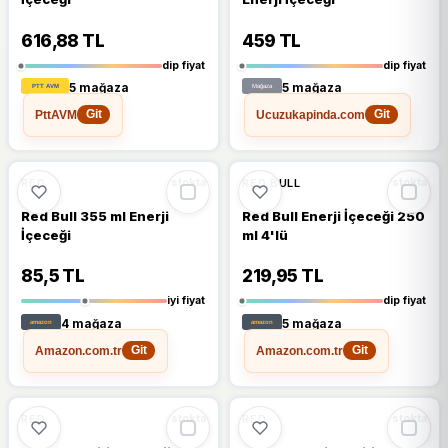
616,88 TL
459 TL
dip fiyat
dip fiyat
5 mağaza
5 mağaza
PttAVM
Ucuzukapinda.com
Git
Git
🔥
%46 DÜŞTÜ
🔥
%41 DÜŞTÜ
%46
%41
RED
RED BULL
stokta
stokta
Red Bull 355 ml Enerji
Red Bull Enerji İçeceği 250
İçeceği
ml 4'lü
85,5 TL
219,95 TL
iyi fiyat
dip fiyat
4 mağaza
5 mağaza
Amazon.com.tr
Amazon.com.tr
Git
Git
🔥
%51 DÜŞTÜ
🔥
%51 DÜŞTÜ
%51
%51
RED
RED
stokta
stokta