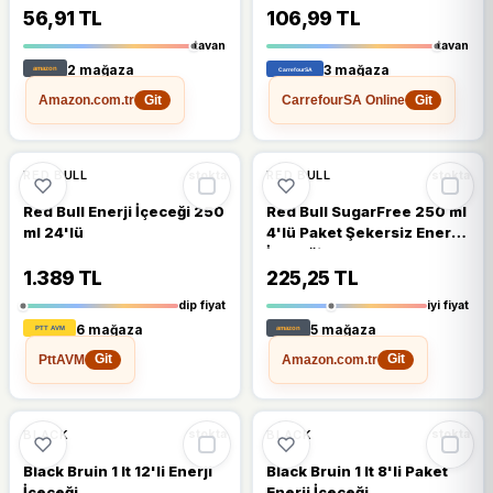
56,91 TL
106,99 TL
tavan
tavan
2 mağaza
3 mağaza
Amazon.com.tr
CarrefourSA Online
Git
Git
🔥
%28 DÜŞTÜ
🔥
%25 DÜŞTÜ
%28
%25
RED BULL
RED BULL
stokta
stokta
Red Bull Enerji İçeceği 250
Red Bull SugarFree 250 ml
ml 24'lü
4'lü Paket Şekersiz Enerji
İçeceği
1.389 TL
225,25 TL
dip fiyat
iyi fiyat
6 mağaza
5 mağaza
PttAVM
Amazon.com.tr
Git
Git
🔥
%24 DÜŞTÜ
🔥
%21 DÜŞTÜ
%24
%21
BLACK
BLACK
stokta
stokta
Black Bruin 1 lt 12'li Enerji
Black Bruin 1 lt 8'li Paket
İçeceği
Enerji İçeceği