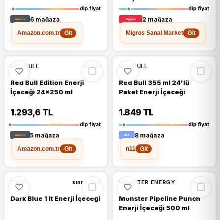
dip fiyat
dip fiyat
6 mağaza
2 mağaza
Amazon.com.tr
Migros Sanal Market
Git
Git
🔥
%35 DÜŞTÜ
🔥
%33 DÜŞTÜ
%35
%33
RED BULL
RED BULL
stokta
stokta
Red Bull Edition Enerji
Red Bull 355 ml 24'lü
İçeceği 24x250 ml
Paket Enerji İçeceği
1.293,6 TL
1.849 TL
dip fiyat
dip fiyat
5 mağaza
8 mağaza
Amazon.com.tr
n11
Git
Git
🔥
%64 DÜŞTÜ
🔥
%48 DÜŞTÜ
%64
%48
DARK
MONSTER ENERGY
sınırlı stok
stokta
Dark Blue 1 lt Enerji İçeceği
Monster Pipeline Punch
Enerji İçeceği 500 ml