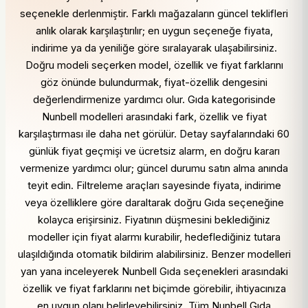
seçenekle derlenmiştir. Farklı mağazaların güncel teklifleri
anlık olarak karşılaştırılır; en uygun seçeneğe fiyata,
indirime ya da yeniliğe göre sıralayarak ulaşabilirsiniz.
Doğru modeli seçerken model, özellik ve fiyat farklarını
göz önünde bulundurmak, fiyat-özellik dengesini
değerlendirmenize yardımcı olur. Gıda kategorisinde
Nunbell modelleri arasındaki fark, özellik ve fiyat
karşılaştırması ile daha net görülür. Detay sayfalarındaki 60
günlük fiyat geçmişi ve ücretsiz alarm, en doğru kararı
vermenize yardımcı olur; güncel durumu satın alma anında
teyit edin. Filtreleme araçları sayesinde fiyata, indirime
veya özelliklere göre daraltarak doğru Gıda seçeneğine
kolayca erişirsiniz. Fiyatının düşmesini beklediğiniz
modeller için fiyat alarmı kurabilir, hedeflediğiniz tutara
ulaşıldığında otomatik bildirim alabilirsiniz. Benzer modelleri
yan yana inceleyerek Nunbell Gıda seçenekleri arasındaki
özellik ve fiyat farklarını net biçimde görebilir, ihtiyacınıza
en uygun olanı belirleyebilirsiniz. Tüm Nunbell Gıda