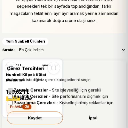
seçenekleri tek bir sayfada toplandığından, farklı
mağazaların tekliflerini ayrı ayrı aramak yerine zamandan
kazanarak doğru ürüne ulaşırsınız.
Tüm Nunbell Ürünleri
Sırala:
NUNBELL
sınırlı stok
Çerez Tercihleri
Nunbell Köpek Külot
Kullanmak istediğiniz çerez kategorilerini seçin.
Medium
Zorunlu Çerezler
- Site işlevselliği için gerekli
169,62 TL
Analitik Çerezler
- Site performansını ölçmek için
PttAVM
Pazarlama Çerezleri
- Kişiselleştirilmiş reklamlar için
PttAVM
Git
Kaydet
İptal