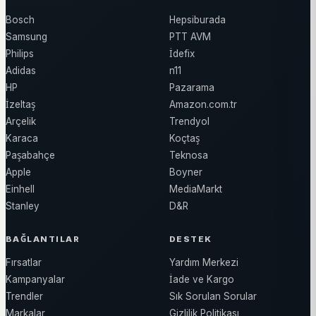
Bosch
Hepsiburada
Samsung
PTT AVM
Philips
İdefix
Adidas
n11
HP
Pazarama
İzeltaş
Amazon.com.tr
Arçelik
Trendyol
Karaca
Koçtaş
Paşabahçe
Teknosa
Apple
Boyner
Einhell
MediaMarkt
Stanley
D&R
BAĞLANTILAR
DESTEK
Fırsatlar
Yardım Merkezi
Kampanyalar
İade ve Kargo
Trendler
Sık Sorulan Sorular
Markalar
Gizlilik Politikası