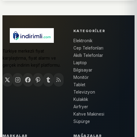
KATEGORILER
Elektronik
Cep Telefonları
Türkiye merkezli fiyat
Akıllı Telefonlar
karşılaştırma, fiyat alarmı ve
Laptop
gerçek indirim keşif platformu.
Bilgisayar
Monitör
Tablet
Televizyon
Kulaklık
Airfryer
Kahve Makinesi
Süpürge
MARKALAR
MAĞAZALAR