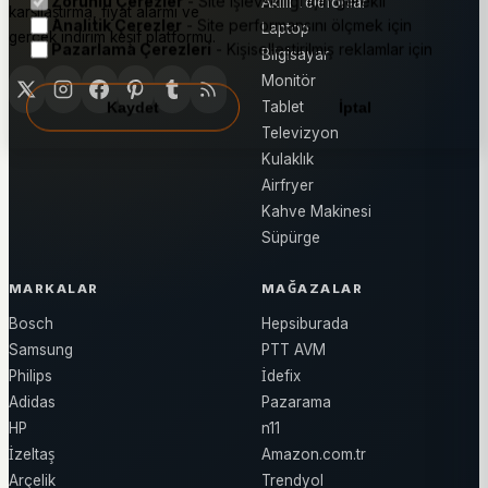
Zorunlu Çerezler
- Site işlevselliği için gerekli
Akıllı Telefonlar
karşılaştırma, fiyat alarmı ve
Analitik Çerezler
- Site performansını ölçmek için
Laptop
gerçek indirim keşif platformu.
Pazarlama Çerezleri
- Kişiselleştirilmiş reklamlar için
Bilgisayar
Monitör
Tablet
Kaydet
İptal
Televizyon
Kulaklık
Airfryer
Kahve Makinesi
Süpürge
MARKALAR
MAĞAZALAR
Bosch
Hepsiburada
Samsung
PTT AVM
Philips
İdefix
Adidas
Pazarama
HP
n11
İzeltaş
Amazon.com.tr
Arçelik
Trendyol