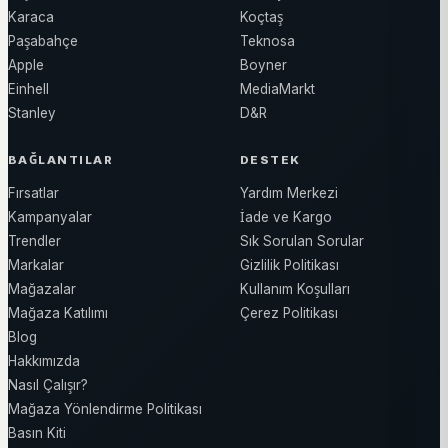
Karaca
Koçtaş
Paşabahçe
Teknosa
Apple
Boyner
Einhell
MediaMarkt
Stanley
D&R
BAĞLANTILAR
DESTEK
Fırsatlar
Yardım Merkezi
Kampanyalar
İade ve Kargo
Trendler
Sık Sorulan Sorular
Markalar
Gizlilik Politikası
Mağazalar
Kullanım Koşulları
Mağaza Katılımı
Çerez Politikası
Blog
Hakkımızda
Nasıl Çalışır?
Mağaza Yönlendirme Politikası
Basın Kiti