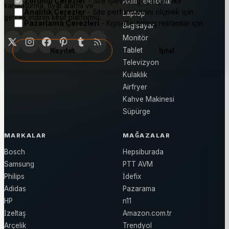
Zorunlu Çerezler
- Site işlevselliği için gerekli
Akıllı Telefonlar
karşılaştırma, fiyat alarmı ve
Analitik Çerezler
- Site performansını ölçmek için
Laptop
gerçek indirim keşif platformu.
Pazarlama Çerezleri
- Kişiselleştirilmiş reklamlar için
Bilgisayar
Monitör
Tablet
Kaydet
İptal
Televizyon
Kulaklık
Airfryer
Kahve Makinesi
Süpürge
MARKALAR
MAĞAZALAR
Bosch
Hepsiburada
Samsung
PTT AVM
Philips
İdefix
Adidas
Pazarama
HP
n11
İzeltaş
Amazon.com.tr
Arçelik
Trendyol