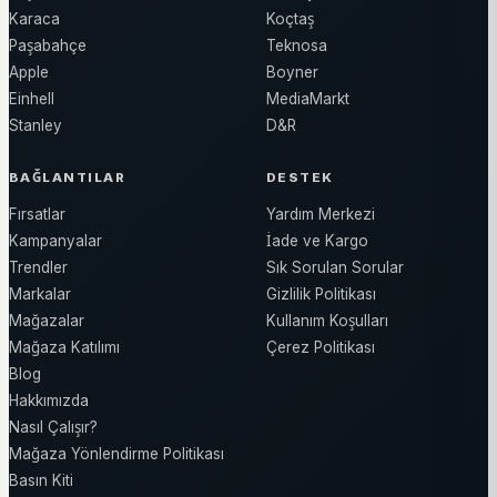
Karaca
Koçtaş
Paşabahçe
Teknosa
Apple
Boyner
Einhell
MediaMarkt
Stanley
D&R
BAĞLANTILAR
DESTEK
Fırsatlar
Yardım Merkezi
Kampanyalar
İade ve Kargo
Trendler
Sık Sorulan Sorular
Markalar
Gizlilik Politikası
Mağazalar
Kullanım Koşulları
Mağaza Katılımı
Çerez Politikası
Blog
Hakkımızda
Nasıl Çalışır?
Mağaza Yönlendirme Politikası
Basın Kiti