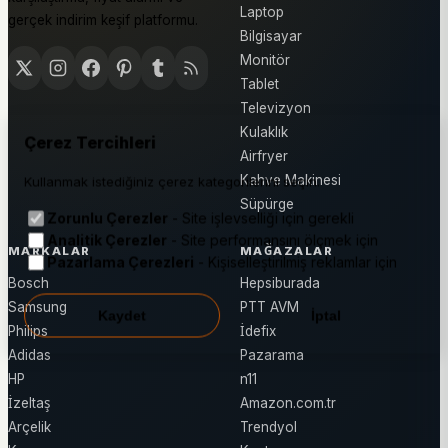
Laptop
gerçek indirim keşif platformu.
Bilgisayar
Monitör
Tablet
Televizyon
Kulaklık
Çerez Tercihleri
Airfryer
Kahve Makinesi
Kullanmak istediğiniz çerez kategorilerini seçin.
Süpürge
Zorunlu Çerezler
- Site işlevselliği için gerekli
Analitik Çerezler
- Site performansını ölçmek için
MARKALAR
MAĞAZALAR
Pazarlama Çerezleri
- Kişiselleştirilmiş reklamlar için
Bosch
Hepsiburada
Samsung
PTT AVM
Kaydet
İptal
Philips
İdefix
Adidas
Pazarama
HP
n11
İzeltaş
Amazon.com.tr
Arçelik
Trendyol