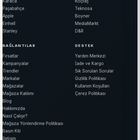
Karaca
Koçtaş
Paşabahçe
Teknosa
Apple
Boyner
Einhell
MediaMarkt
Stanley
D&R
BAĞLANTILAR
DESTEK
Fırsatlar
Yardım Merkezi
Kampanyalar
İade ve Kargo
Trendler
Sık Sorulan Sorular
Markalar
Gizlilik Politikası
Mağazalar
Kullanım Koşulları
Mağaza Katılımı
Çerez Politikası
Blog
Hakkımızda
Nasıl Çalışır?
Mağaza Yönlendirme Politikası
Basın Kiti
İletişim