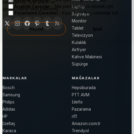
karşılaştırma, fiyat alarmı ve
Analitik Çerezler
- Site performansını ölçmek için
Laptop
gerçek indirim keşif platformu.
Pazarlama Çerezleri
- Kişiselleştirilmiş reklamlar için
Bilgisayar
Monitör
Tablet
Kaydet
İptal
Televizyon
Kulaklık
Airfryer
Kahve Makinesi
Süpürge
MARKALAR
MAĞAZALAR
Bosch
Hepsiburada
Samsung
PTT AVM
Philips
İdefix
Adidas
Pazarama
HP
n11
İzeltaş
Amazon.com.tr
Karaca
Trendyol