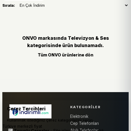
Sırala:
ONVO markasında Televizyon & Ses
kategorisinde ürün bulunamadı.
Tüm ONVO ürünlerine dön
KATEGORILER
Çerez Tercihleri
Elektronik
Kullanmak istediğiniz çerez kategorilerini seçin.
Cep Telefonları
Türkiye merkezli fiyat
Akıllı Telefonlar
Zorunlu Çerezler
- Site işlevselliği için gerekli