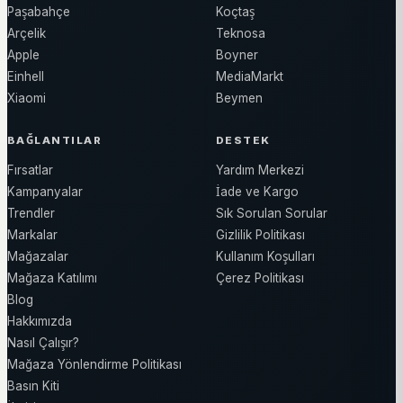
Paşabahçe
Koçtaş
Arçelik
Teknosa
Apple
Boyner
Einhell
MediaMarkt
Xiaomi
Beymen
BAĞLANTILAR
DESTEK
Fırsatlar
Yardım Merkezi
Kampanyalar
İade ve Kargo
Trendler
Sık Sorulan Sorular
Markalar
Gizlilik Politikası
Mağazalar
Kullanım Koşulları
Mağaza Katılımı
Çerez Politikası
Blog
Hakkımızda
Nasıl Çalışır?
Mağaza Yönlendirme Politikası
Basın Kiti