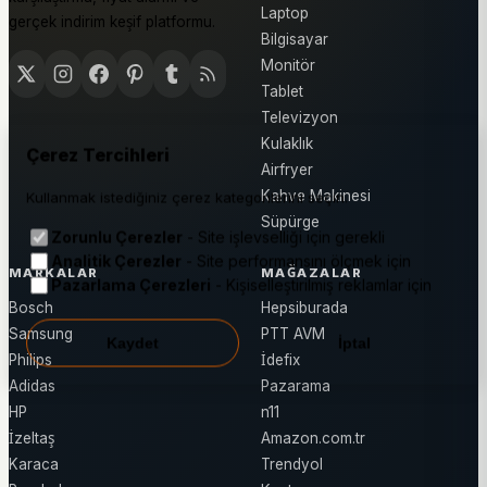
Laptop
gerçek indirim keşif platformu.
Bilgisayar
Monitör
Tablet
Televizyon
Kulaklık
Çerez Tercihleri
Airfryer
Kahve Makinesi
Kullanmak istediğiniz çerez kategorilerini seçin.
Süpürge
Zorunlu Çerezler
- Site işlevselliği için gerekli
Analitik Çerezler
- Site performansını ölçmek için
MARKALAR
MAĞAZALAR
Pazarlama Çerezleri
- Kişiselleştirilmiş reklamlar için
Bosch
Hepsiburada
Samsung
PTT AVM
Kaydet
İptal
Philips
İdefix
Adidas
Pazarama
HP
n11
İzeltaş
Amazon.com.tr
Karaca
Trendyol