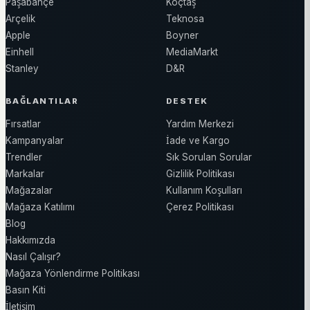
Paşabahçe
Koçtaş
Arçelik
Teknosa
Apple
Boyner
Einhell
MediaMarkt
Stanley
D&R
BAĞLANTILAR
DESTEK
Fırsatlar
Yardım Merkezi
Kampanyalar
İade ve Kargo
Trendler
Sık Sorulan Sorular
Markalar
Gizlilik Politikası
Mağazalar
Kullanım Koşulları
Mağaza Katılımı
Çerez Politikası
Blog
Hakkımızda
Nasıl Çalışır?
Mağaza Yönlendirme Politikası
Basın Kiti
İletişim