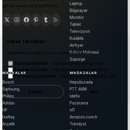
Laptop
gerçek indirim keşif platformu.
Bilgisayar
Monitör
Tablet
Televizyon
Kulaklık
Çerez Tercihleri
Airfryer
Kahve Makinesi
Kullanmak istediğiniz çerez kategorilerini seçin.
Süpürge
Zorunlu Çerezler
- Site işlevselliği için gerekli
Analitik Çerezler
- Site performansını ölçmek için
MARKALAR
MAĞAZALAR
Pazarlama Çerezleri
- Kişiselleştirilmiş reklamlar için
Bosch
Hepsiburada
Samsung
PTT AVM
Kaydet
İptal
Philips
İdefix
Adidas
Pazarama
HP
n11
İzeltaş
Amazon.com.tr
Arçelik
Trendyol