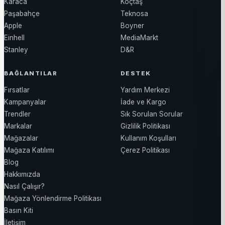
Karaca
Koçtaş
Paşabahçe
Teknosa
Apple
Boyner
Einhell
MediaMarkt
Stanley
D&R
BAĞLANTILAR
DESTEK
Fırsatlar
Yardım Merkezi
Kampanyalar
İade ve Kargo
Trendler
Sık Sorulan Sorular
Markalar
Gizlilik Politikası
Mağazalar
Kullanım Koşulları
Mağaza Katılımı
Çerez Politikası
Blog
Hakkımızda
Nasıl Çalışır?
Mağaza Yönlendirme Politikası
Basın Kiti
İletişim