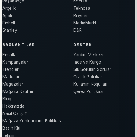
Paşabahçe
Koçtaş
Arçelik
Teknosa
Apple
Boyner
Einhell
MediaMarkt
Stanley
D&R
BAĞLANTILAR
DESTEK
Fırsatlar
Yardım Merkezi
Kampanyalar
İade ve Kargo
Trendler
Sık Sorulan Sorular
Markalar
Gizlilik Politikası
Mağazalar
Kullanım Koşulları
Mağaza Katılımı
Çerez Politikası
Blog
Hakkımızda
Nasıl Çalışır?
Mağaza Yönlendirme Politikası
Basın Kiti
İletişim