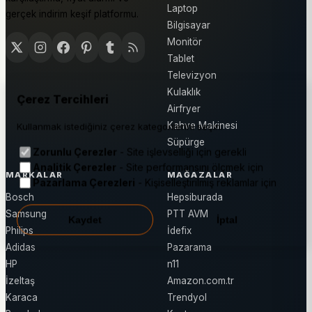
Laptop
gerçek indirim keşif platformu.
Bilgisayar
Monitör
Tablet
Televizyon
Kulaklık
Çerez Tercihleri
Airfryer
Kahve Makinesi
Kullanmak istediğiniz çerez kategorilerini seçin.
Süpürge
Zorunlu Çerezler
- Site işlevselliği için gerekli
Analitik Çerezler
- Site performansını ölçmek için
MARKALAR
MAĞAZALAR
Pazarlama Çerezleri
- Kişiselleştirilmiş reklamlar için
Bosch
Hepsiburada
Samsung
PTT AVM
Kaydet
İptal
Philips
İdefix
Adidas
Pazarama
HP
n11
İzeltaş
Amazon.com.tr
Karaca
Trendyol