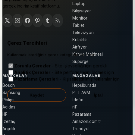
Laptop
gerçek indirim keşif platformu.
Bilgisayar
Monitör
Tablet
Televizyon
Kulaklık
Çerez Tercihleri
Airfryer
Kahve Makinesi
Kullanmak istediğiniz çerez kategorilerini seçin.
Süpürge
Zorunlu Çerezler
- Site işlevselliği için gerekli
Analitik Çerezler
- Site performansını ölçmek için
MARKALAR
MAĞAZALAR
Pazarlama Çerezleri
- Kişiselleştirilmiş reklamlar için
Bosch
Hepsiburada
Samsung
PTT AVM
Kaydet
İptal
Philips
İdefix
Adidas
n11
HP
Pazarama
İzeltaş
Amazon.com.tr
Arçelik
Trendyol