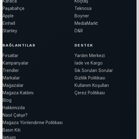
Karaca
Koçtaş
Paşabahçe
Teknosa
Apple
Boyner
Einhell
MediaMarkt
Stanley
D&R
BAĞLANTILAR
DESTEK
Fırsatlar
Yardım Merkezi
Kampanyalar
İade ve Kargo
Trendler
Sık Sorulan Sorular
Markalar
Gizlilik Politikası
Mağazalar
Kullanım Koşulları
Mağaza Katılımı
Çerez Politikası
Blog
Hakkımızda
Nasıl Çalışır?
Mağaza Yönlendirme Politikası
Basın Kiti
İletişim