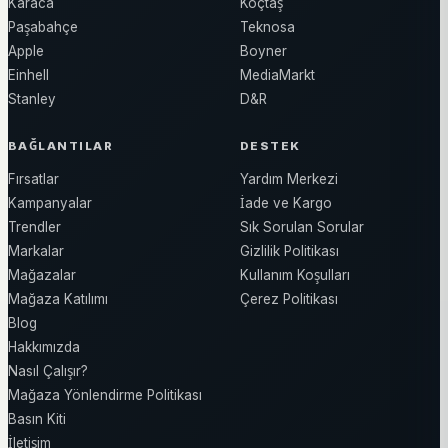
Karaca
Koçtaş
Paşabahçe
Teknosa
Apple
Boyner
Einhell
MediaMarkt
Stanley
D&R
BAĞLANTILAR
DESTEK
Fırsatlar
Yardım Merkezi
Kampanyalar
İade ve Kargo
Trendler
Sık Sorulan Sorular
Markalar
Gizlilik Politikası
Mağazalar
Kullanım Koşulları
Mağaza Katılımı
Çerez Politikası
Blog
Hakkımızda
Nasıl Çalışır?
Mağaza Yönlendirme Politikası
Basın Kiti
İletişim