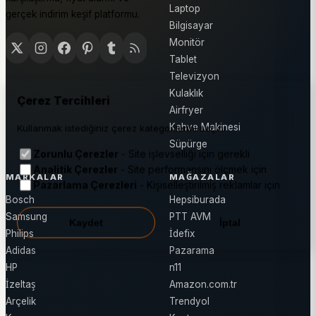
Laptop
gerçek indirim keşif platformu.
Bilgisayar
Monitör
Tablet
Televizyon
Kulaklık
Çerez Tercihleri
Airfryer
Kahve Makinesi
Kullanmak istediğiniz çerez kategorilerini seçin.
Süpürge
Zorunlu Çerezler
- Site işlevselliği için gerekli
Analitik Çerezler
- Site performansını ölçmek için
MARKALAR
MAĞAZALAR
Pazarlama Çerezleri
- Kişiselleştirilmiş reklamlar için
Bosch
Hepsiburada
Samsung
PTT AVM
Kaydet
İptal
Philips
İdefix
Adidas
Pazarama
HP
n11
İzeltaş
Amazon.com.tr
Arçelik
Trendyol