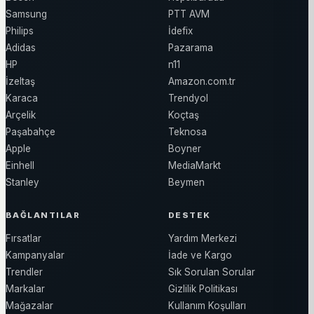
Samsung
PTT AVM
Philips
İdefix
Adidas
Pazarama
HP
n11
İzeltaş
Amazon.com.tr
Karaca
Trendyol
Arçelik
Koçtaş
Paşabahçe
Teknosa
Apple
Boyner
Einhell
MediaMarkt
Stanley
Beymen
BAĞLANTILAR
DESTEK
Fırsatlar
Yardım Merkezi
Kampanyalar
İade ve Kargo
Trendler
Sık Sorulan Sorular
Markalar
Gizlilik Politikası
Mağazalar
Kullanım Koşulları