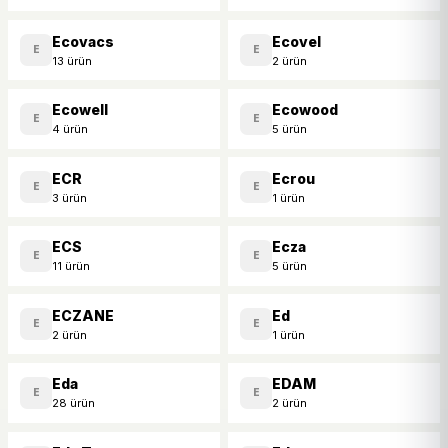
Ecovacs
Ecovel
E
E
13 ürün
2 ürün
Ecowell
Ecowood
E
E
4 ürün
5 ürün
ECR
Ecrou
E
E
3 ürün
1 ürün
ECS
Ecza
E
E
11 ürün
5 ürün
ECZANE
Ed
E
E
2 ürün
1 ürün
Eda
EDAM
E
E
28 ürün
2 ürün