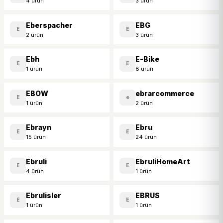
4 ürün
3 ürün
Eberspacher
EBG
E
E
2 ürün
3 ürün
Ebh
E-Bike
E
E
1 ürün
8 ürün
EBOW
ebrarcommerce
E
e
1 ürün
2 ürün
Ebrayn
Ebru
E
E
15 ürün
24 ürün
Ebruli
EbruliHomeArt
E
E
4 ürün
1 ürün
Ebrulisler
EBRUS
E
E
1 ürün
1 ürün