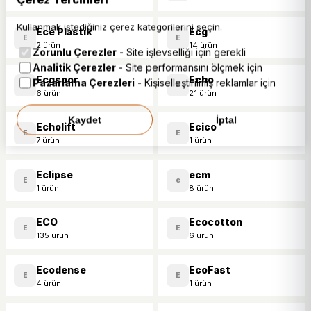
Kullanmak istediğiniz çerez kategorilerini seçin.
Ece Plastik
Ecg
E
E
2 ürün
14 ürün
Zorunlu Çerezler
- Site işlevselliği için gerekli
Analitik Çerezler
- Site performansını ölçmek için
Ecgspor
Echo
Pazarlama Çerezleri
- Kişiselleştirilmiş reklamlar için
E
E
6 ürün
21 ürün
Kaydet
İptal
Echolift
Ecico
E
E
7 ürün
1 ürün
Eclipse
ecm
E
e
1 ürün
8 ürün
ECO
Ecocotton
E
E
135 ürün
6 ürün
Ecodense
EcoFast
E
E
4 ürün
1 ürün