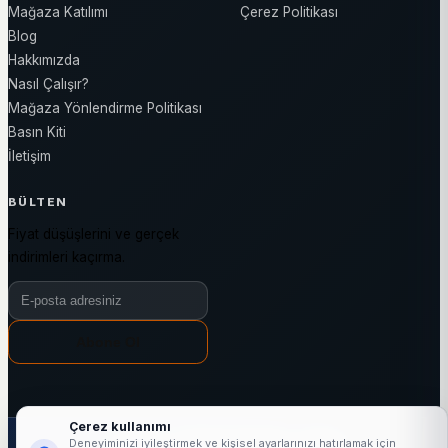
Mağaza Katılımı
Çerez Politikası
Blog
Hakkımızda
Nasıl Çalışır?
Mağaza Yönlendirme Politikası
Basın Kiti
İletişim
BÜLTEN
Fiyat düşüşlerini ve gerçek
indirimleri kaçırma.
Bülten e-posta adresiniz
Abone Ol
Çerez kullanımı
1000+
25623+
3144+
7/24
Deneyiminizi iyileştirmek ve kişisel ayarlarınızı hatırlamak için