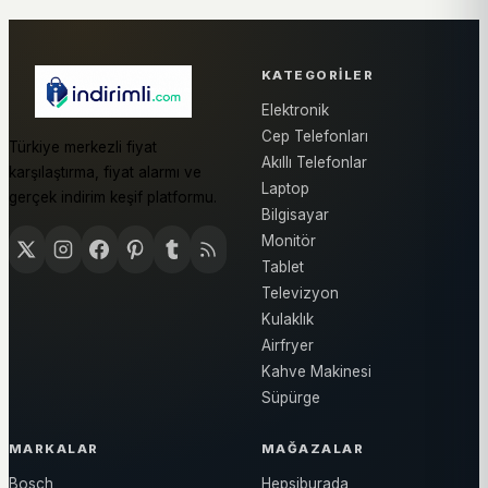
KATEGORILER
Elektronik
Cep Telefonları
Türkiye merkezli fiyat
Akıllı Telefonlar
karşılaştırma, fiyat alarmı ve
Laptop
gerçek indirim keşif platformu.
Bilgisayar
Monitör
Tablet
Televizyon
Kulaklık
Airfryer
Kahve Makinesi
Süpürge
MARKALAR
MAĞAZALAR
Bosch
Hepsiburada