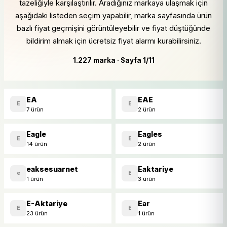
tazeliğiyle karşılaştırılır. Aradığınız markaya ulaşmak için
aşağıdaki listeden seçim yapabilir, marka sayfasında ürün
bazlı fiyat geçmişini görüntüleyebilir ve fiyat düştüğünde
bildirim almak için ücretsiz fiyat alarmı kurabilirsiniz.
1.227 marka · Sayfa 1/11
EA
EAE
E
E
7 ürün
2 ürün
Eagle
Eagles
E
E
14 ürün
2 ürün
eaksesuarnet
Eaktariye
e
E
1 ürün
3 ürün
E-Aktariye
Ear
E
E
23 ürün
1 ürün