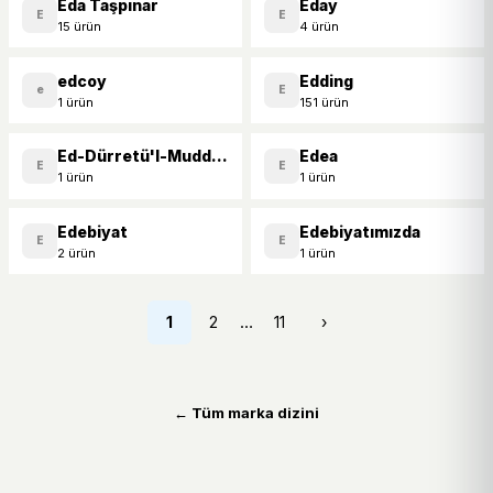
Eda Taşpınar
Eday
E
E
15 ürün
4 ürün
edcoy
Edding
e
E
1 ürün
151 ürün
Ed-Dürretü'l-Muddiye
Edea
E
E
1 ürün
1 ürün
Edebiyat
Edebiyatımızda
E
E
2 ürün
1 ürün
…
1
2
11
›
← Tüm marka dizini