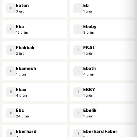
Eaton
Eb
E
E
3 ürün
1 ürün
Eba
Ebaby
E
E
15 ürün
9 ürün
Ebakbak
EBAL
E
E
2 ürün
1 ürün
Ebamesh
Ebatlı
E
E
1 ürün
4 ürün
Ebax
EBBY
E
E
4 ürün
1 ürün
Ebc
Ebelik
E
E
24 ürün
1 ürün
Eberhard
Eberhard Faber
E
E