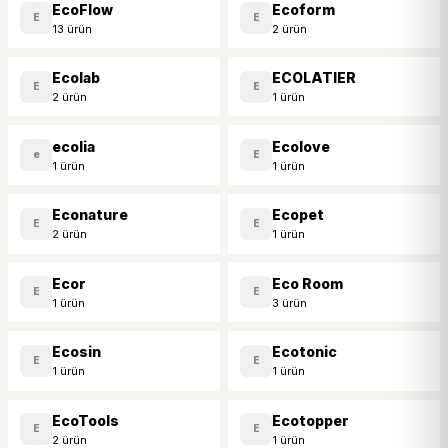
EcoFlow
Ecoform
E
E
13 ürün
2 ürün
Ecolab
ECOLATIER
E
E
2 ürün
1 ürün
ecolia
Ecolove
e
E
1 ürün
1 ürün
Econature
Ecopet
E
E
2 ürün
1 ürün
Ecor
Eco Room
E
E
1 ürün
3 ürün
Ecosin
Ecotonic
E
E
1 ürün
1 ürün
EcoTools
Ecotopper
E
E
2 ürün
1 ürün