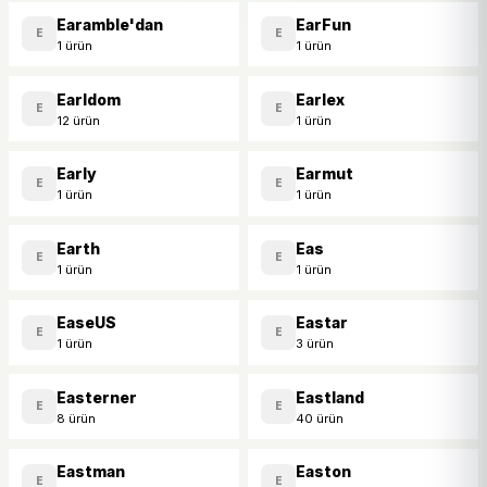
Earamble'dan
EarFun
E
E
1 ürün
1 ürün
Earldom
Earlex
E
E
12 ürün
1 ürün
Early
Earmut
E
E
1 ürün
1 ürün
Earth
Eas
E
E
1 ürün
1 ürün
EaseUS
Eastar
E
E
1 ürün
3 ürün
Easterner
Eastland
E
E
8 ürün
40 ürün
Eastman
Easton
E
E