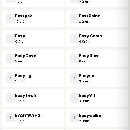
1 ürün
3 ürün
Eastpak
EastPoint
E
E
13 ürün
2 ürün
Easy
Easy Camp
E
E
6 ürün
6 ürün
EasyCover
Easyflow
E
E
5 ürün
8 ürün
Easyrig
Easyso
E
E
1 ürün
3 ürün
EasyTech
EasyVit
E
E
1 ürün
3 ürün
EASYWAHS
Easywalker
E
E
1 ürün
2 ürün