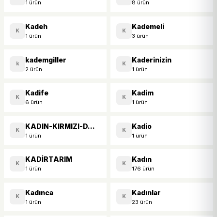
1 ürün
8 ürün
Kadeh
Kademeli
K
K
1 ürün
3 ürün
kademgiller
Kaderinizin
k
K
2 ürün
1 ürün
Kadife
Kadim
K
K
6 ürün
1 ürün
KADIN-KIRMIZI-DANTEL
Kadio
K
K
1 ürün
1 ürün
KADİRTARIM
Kadın
K
K
1 ürün
176 ürün
Kadınca
Kadınlar
K
K
1 ürün
23 ürün