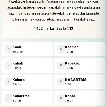
tazeliğiyle karşılaştırılır. Aradığınız markaya ulaşmak için
aşağıdaki listeden seçim yapabilir, marka sayfasında ürün
bazlı fiyat geçmişini görüntüleyebilir ve fiyat düştüğünde
bildirim almak için ücretsiz fiyat alarmı kurabilirsiniz.
1.452 marka · Sayfa 1/13
Kaan
Kaanlar
K
K
26 ürün
1 ürün
Kabak
Kabakoz
K
K
4 ürün
1 ürün
Kabara
KABARTMA
K
K
4 ürün
2 ürün
Kabartmalı
Kabel
K
K
3 ürün
7 ürün