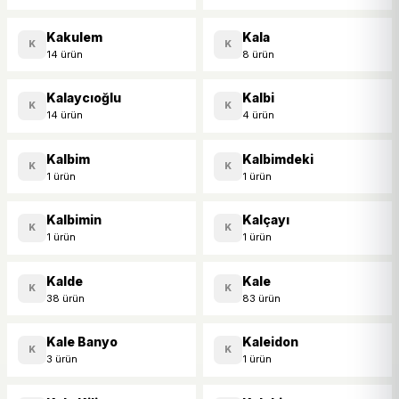
Kakulem
Kala
K
K
14 ürün
8 ürün
Kalaycıoğlu
Kalbi
K
K
14 ürün
4 ürün
Kalbim
Kalbimdeki
K
K
1 ürün
1 ürün
Kalbimin
Kalçayı
K
K
1 ürün
1 ürün
Kalde
Kale
K
K
38 ürün
83 ürün
Kale Banyo
Kaleidon
K
K
3 ürün
1 ürün