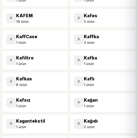
1 ürün
1 ürün
KAFEM
Kafes
K
K
19 ürün
2 ürün
KaffCase
Kaffka
K
K
1 ürün
3 ürün
Kafiltro
Kafka
K
K
1 ürün
1 ürün
Kafkas
Kaflı
K
K
8 ürün
1 ürün
Kafsız
Kağan
K
K
1 ürün
1 ürün
Kagantekstil
Kağıdı
K
K
1 ürün
2 ürün