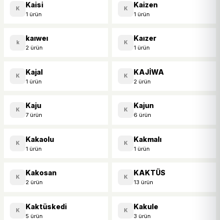
Kaisi
Kaizen
K
K
1 ürün
1 ürün
kaıweı
Kaızer
k
K
2 ürün
1 ürün
Kajal
KAJİWA
K
K
1 ürün
2 ürün
Kaju
Kajun
K
K
7 ürün
6 ürün
Kakaolu
Kakmalı
K
K
1 ürün
1 ürün
Kakosan
KAKTÜS
K
K
2 ürün
13 ürün
Kaktüskedi
Kakule
K
K
5 ürün
3 ürün