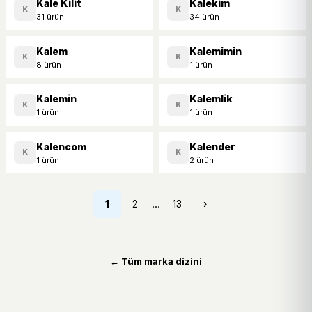
Kale Kilit
Kalekim
K
K
31 ürün
34 ürün
Kalem
Kalemimin
K
K
8 ürün
1 ürün
Kalemin
Kalemlik
K
K
1 ürün
1 ürün
Kalencom
Kalender
K
K
1 ürün
2 ürün
…
1
2
13
›
← Tüm marka dizini