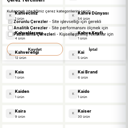
Kullanmak istediğiniz çerez kategorilerini seçin.
Kahveciniz
Kahve Dünyası
K
K
1 ürün
54 ürün
Zorunlu Çerezler
- Site işlevselliği için gerekli
Analitik Çerezler
- Site performansını ölçmek için
KahveHerşey
Kahve Keyfi
Pazarlama Çerezleri
- Kişiselleştirilmiş reklamlar için
K
K
4 ürün
1 ürün
Kaydet
İptal
Kahverengi
Kai
K
K
12 ürün
5 ürün
Kaia
Kai Brand
K
K
1 ürün
6 ürün
Kaiden
Kaido
K
K
1 ürün
1 ürün
Kaira
Kaiser
K
K
9 ürün
30 ürün