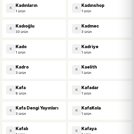
Kadınların
Kadınshop
K
K
1 ürün
1 ürün
Kadıoğlu
Kadmec
K
K
33 ürün
3 ürün
Kado
Kadriye
K
K
1 ürün
1 ürün
Kadro
Kaelith
K
K
3 ürün
1 ürün
Kafa
Kafadar
K
K
8 ürün
1 ürün
Kafa Dengi Yayınları
KafaKola
K
K
3 ürün
1 ürün
Kafalı
Kafaya
K
K