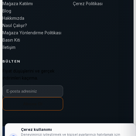
Mağaza Katılımı
Çerez Politikası
Blog
Hakkımızda
Nasıl Çalışır?
Mağaza Yönlendirme Politikası
Basın Kiti
İletişim
BÜLTEN
Fiyat düşüşlerini ve gerçek
indirimleri kaçırma.
Bülten e-posta adresiniz
Abone Ol
Çerez kullanımı
1000+
25720+
3144+
7/24
Deneyiminizi iyileştirmek ve kişisel ayarlarınızı hatırlamak için