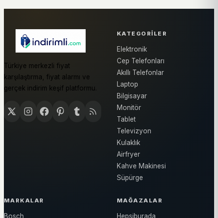
KATEGORILER
Elektronik
Cep Telefonları
Türkiye merkezli fiyat
Akıllı Telefonlar
karşılaştırma, fiyat alarmı ve
Laptop
gerçek indirim keşif platformu.
Bilgisayar
Monitör
Tablet
Televizyon
Kulaklık
Airfryer
Kahve Makinesi
Süpürge
MARKALAR
MAĞAZALAR
Bosch
Hepsiburada