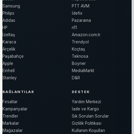
Samsung
PTT AVM
Philips
İdefix
Adidas
Pazarama
HP
n11
İzeltaş
Amazon.com.tr
Karaca
Trendyol
Arçelik
Koçtaş
Paşabahçe
Teknosa
Apple
Boyner
Einhell
MediaMarkt
Stanley
D&R
BAĞLANTILAR
DESTEK
Fırsatlar
Yardım Merkezi
Kampanyalar
İade ve Kargo
Trendler
Sık Sorulan Sorular
Markalar
Gizlilik Politikası
Mağazalar
Kullanım Koşulları