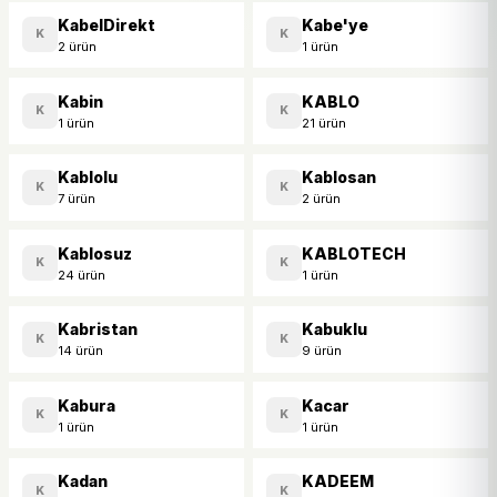
KabelDirekt
Kabe'ye
K
K
2 ürün
1 ürün
Kabin
KABLO
K
K
1 ürün
21 ürün
Kablolu
Kablosan
K
K
7 ürün
2 ürün
Kablosuz
KABLOTECH
K
K
24 ürün
1 ürün
Kabristan
Kabuklu
K
K
14 ürün
9 ürün
Kabura
Kacar
K
K
1 ürün
1 ürün
Kadan
KADEEM
K
K