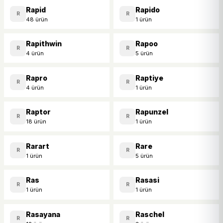
Rapid
Rapido
R
R
48 ürün
1 ürün
Rapithwin
Rapoo
R
R
4 ürün
5 ürün
Rapro
Raptiye
R
R
4 ürün
1 ürün
Raptor
Rapunzel
R
R
18 ürün
1 ürün
Rarart
Rare
R
R
1 ürün
5 ürün
Ras
Rasasi
R
R
1 ürün
1 ürün
Rasayana
Raschel
R
R