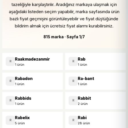
tazeliğiyle karşılaştırılır. Aradığınız markaya ulaşmak için
aşağıdaki listeden seçim yapabilir, marka sayfasında ürün
bazlı fiyat geçmişini görüntüleyebilir ve fiyat düştüğünde
bildirim almak için ücretsiz fiyat alarmı kurabilirsiniz.
815 marka · Sayfa 1/7
Raakmadezanmir
Rab
R
R
1 ürün
1 ürün
Rabadon
Ra-bant
R
R
1 ürün
1 ürün
Rabbids
Rabbit
R
R
1 ürün
2 ürün
Rabelix
Rabi
R
R
5 ürün
28 ürün