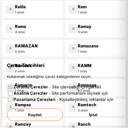
Ralila
Ram
R
R
1 ürün
1 ürün
Rama
Ramay
R
R
4 ürün
3 ürün
RAMAZAN
Ramazana
R
R
2 ürün
1 ürün
Çerez Tercihleri
Ramdet
RAMM
R
R
2 ürün
1 ürün
Kullanmak istediğiniz çerez kategorilerini seçin.
Ramorin
Rampage
Zorunlu Çerezler
- Site işlevselliği için gerekli
R
R
1 ürün
83 ürün
Analitik Çerezler
- Site performansını ölçmek için
Pazarlama Çerezleri
- Kişiselleştirilmiş reklamlar için
Rampas
Ramtech
R
R
1 ürün
3 ürün
Kaydet
İptal
Ramzey
Ranch
R
R