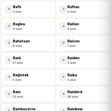
Raflı
Raftan
R
R
2 ürün
2 ürün
Raglou
RaHan
R
R
4 ürün
3 ürün
Rahatsan
Raicon
R
R
8 ürün
1 ürün
Raid
Raiden
R
R
21 ürün
3 ürün
Raijintek
Raika
R
R
5 ürün
3 ürün
Rain
Rainbird
R
R
23 ürün
28 ürün
Rainbocorns
Rainbow
R
R