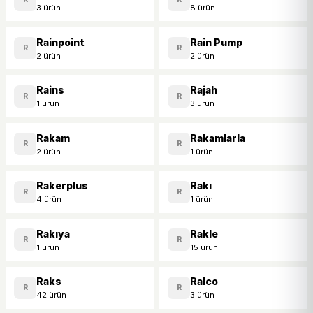
3 ürün
8 ürün
Rainpoint
Rain Pump
R
R
2 ürün
2 ürün
Rains
Rajah
R
R
1 ürün
3 ürün
Rakam
Rakamlarla
R
R
2 ürün
1 ürün
Rakerplus
Rakı
R
R
4 ürün
1 ürün
Rakıya
Rakle
R
R
1 ürün
15 ürün
Raks
Ralco
R
R
42 ürün
3 ürün