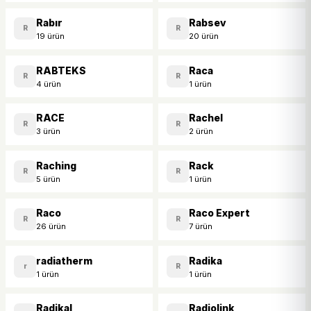
Rabır
Rabsev
R
R
19 ürün
20 ürün
RABTEKS
Raca
R
R
4 ürün
1 ürün
RACE
Rachel
R
R
3 ürün
2 ürün
Raching
Rack
R
R
5 ürün
1 ürün
Raco
Raco Expert
R
R
26 ürün
7 ürün
radiatherm
Radika
r
R
1 ürün
1 ürün
Radikal
Radiolink