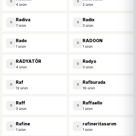
R
R
4 ürün
2 ürün
Radiva
Radix
R
R
7 ürün
3 ürün
Rado
RADOON
R
R
1 ürün
1 ürün
RADYATÖR
Radyo
R
R
4 ürün
3 ürün
Raf
Rafburada
R
R
12 ürün
16 ürün
Raff
Raffaello
R
R
3 ürün
1 ürün
Rafine
rafineritasarım
R
r
1 ürün
1 ürün