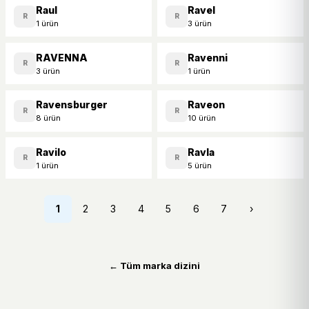
Raul
Ravel
R
R
1 ürün
3 ürün
RAVENNA
Ravenni
R
R
3 ürün
1 ürün
Ravensburger
Raveon
R
R
8 ürün
10 ürün
Ravilo
Ravla
R
R
1 ürün
5 ürün
1
2
3
4
5
6
7
›
← Tüm marka dizini