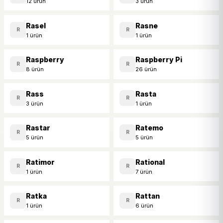
12 ürün
3 ürün
Rasel
Rasne
R
R
1 ürün
1 ürün
Raspberry
Raspberry Pi
R
R
8 ürün
26 ürün
Rass
Rasta
R
R
3 ürün
1 ürün
Rastar
Ratemo
R
R
5 ürün
5 ürün
Ratimor
Rational
R
R
1 ürün
7 ürün
Ratka
Rattan
R
R
1 ürün
6 ürün