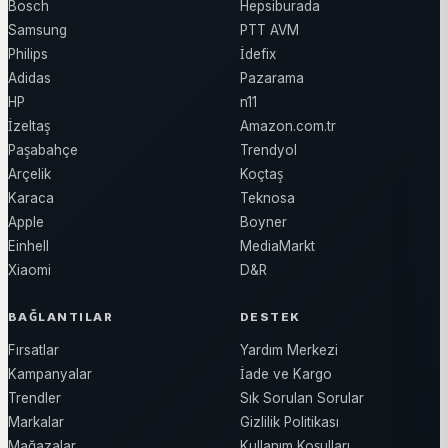
Bosch
Hepsiburada
Samsung
PTT AVM
Philips
İdefix
Adidas
Pazarama
HP
n11
İzeltaş
Amazon.com.tr
Paşabahçe
Trendyol
Arçelik
Koçtaş
Karaca
Teknosa
Apple
Boyner
Einhell
MediaMarkt
Xiaomi
D&R
BAĞLANTILAR
DESTEK
Fırsatlar
Yardım Merkezi
Kampanyalar
İade ve Kargo
Trendler
Sık Sorulan Sorular
Markalar
Gizlilik Politikası
Mağazalar
Kullanım Koşulları