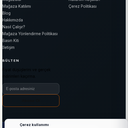
Mağaza Katılımı
Çerez Politikası
Blog
Hakkımızda
Nasıl Çalışır?
Mağaza Yönlendirme Politikası
Basın Kiti
İletişim
BÜLTEN
Fiyat düşüşlerini ve gerçek
indirimleri kaçırma.
Bülten e-posta adresiniz
Abone Ol
Çerez kullanımı