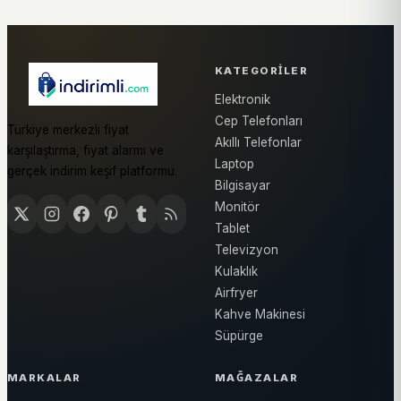
KATEGORILER
Elektronik
Cep Telefonları
Türkiye merkezli fiyat
Akıllı Telefonlar
karşılaştırma, fiyat alarmı ve
Laptop
gerçek indirim keşif platformu.
Bilgisayar
Monitör
Tablet
Televizyon
Kulaklık
Airfryer
Kahve Makinesi
Süpürge
MARKALAR
MAĞAZALAR