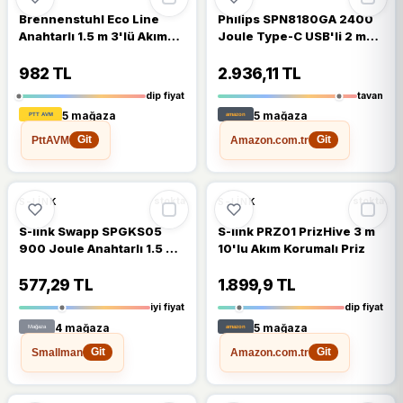
Brennenstuhl Eco Line
Philips SPN8180GA 2400
Anahtarlı 1.5 m 3'lü Akım
Joule Type-C USB'li 2 m
Korumalı Priz
8'li Akım Korumalı Priz
982 TL
2.936,11 TL
dip fiyat
tavan
5 mağaza
5 mağaza
PttAVM
Amazon.com.tr
Git
Git
%19
%14
S-LINK
S-LINK
stokta
stokta
S-link Swapp SPGKS05
S-link PRZ01 PrizHive 3 m
900 Joule Anahtarlı 1.5 m
10'lu Akım Korumalı Priz
5'li Akım Korumalı Priz
577,29 TL
1.899,9 TL
iyi fiyat
dip fiyat
4 mağaza
5 mağaza
Smallman
Amazon.com.tr
Git
Git