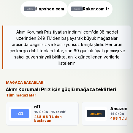
Hapshoe.com
Raker.com.tr
Akım Korumalı Priz fiyatları indirimli.com'da 38 model
üzerinden 249 TL'den başlayarak büyük mağazalar
arasında bağımsız ve komisyonsuz karşılaştırılır. Her ürün
için kargo dahil toplam tutar, son 60 günlük fiyat geçmişi ve
satıcı güven sinyali birlikte, anlık güncellenen verilerle
listelenir.
MAĞAZA RADARLARI
Akım Korumalı Priz için güçlü mağaza teklifleri
Tüm mağazalar
n11
Amazon.co
15 ürün · 15 teklif
14 ürün · 14 
438,98 TL'den
488 TL'den 
başlayan