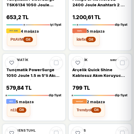
TSK6134 1050 Joule
2400 Joule Anahtarlı 2 m
Beyaz 1.5 m 5'li Akım
4'lü Akım Korumalı Priz
Korumalı Priz
653,2 TL
1.200,61 TL
iyi fiyat
dip fiyat
4 mağaza
5 mağaza
PttAVM
İdefix
Git
Git
🔥
%25 DÜŞTÜ
%25
%19
TUNÇMATIK
ARÇELIK
stokta
sınırlı stok
Tunçmatik PowerSurge
Arçelik Quick Shine
1050 Joule 1.5 m 5'li Akım
Kablosuz Akım Koruyucu
Korumalı Priz
Priz
579,84 TL
799 TL
dip fiyat
dip fiyat
5 mağaza
2 mağaza
n11
Trendyol
Git
Git
%18
BRENNENSTUHL
PHILIPS
stokta
stokta