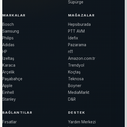
Süpürge
MARKALAR
MAĞAZALAR
Bosch
Hepsiburada
Samsung
PTT AVM
Philips
İdefix
Adidas
Pazarama
HP
n11
İzeltaş
Amazon.com.tr
Karaca
Trendyol
Arçelik
Koçtaş
Paşabahçe
Teknosa
Apple
Boyner
Einhell
MediaMarkt
Stanley
D&R
BAĞLANTILAR
DESTEK
Fırsatlar
Yardım Merkezi