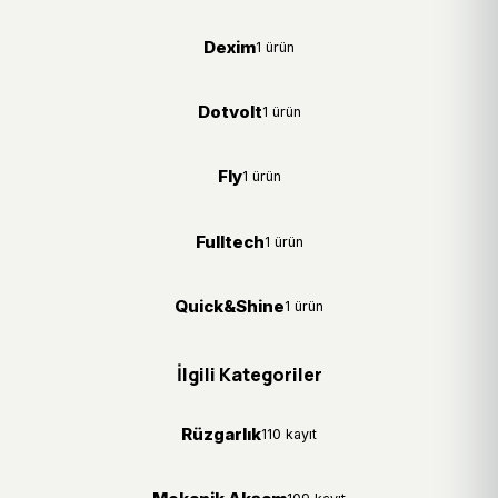
Dexim
1 ürün
Dotvolt
1 ürün
Fly
1 ürün
Fulltech
1 ürün
Quick&Shine
1 ürün
İlgili Kategoriler
Rüzgarlık
110 kayıt