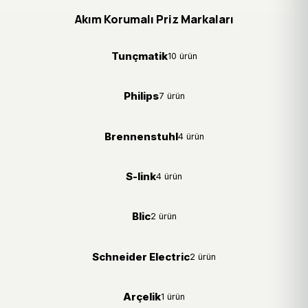
Akım Korumalı Priz Markaları
Tunçmatik
10 ürün
Philips
7 ürün
Brennenstuhl
4 ürün
S-link
4 ürün
Blic
2 ürün
Schneider Electric
2 ürün
Arçelik
1 ürün