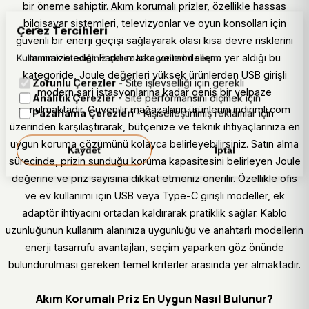
bir öneme sahiptir. Akım korumalı prizler, özellikle hassas
bilgisayar sistemleri, televizyonlar ve oyun konsolları için
Çerez Tercihleri
güvenli bir enerji geçişi sağlayarak olası kısa devre risklerini
minimize eder. Farklı marka ve modellerin yer aldığı bu
Kullanmak istediğiniz çerez kategorilerini seçin.
kategoride, Joule değerleri yüksek ürünlerden USB girişli
Zorunlu Çerezler
- Site işlevselliği için gerekli
modern şarj istasyonlarına kadar geniş bir yelpaze
Analitik Çerezler
- Site performansını ölçmek için
sunulmaktadır. Güvenilir mağazaların ürünlerini indirimli.com
Pazarlama Çerezleri
- Kişiselleştirilmiş reklamlar için
üzerinden karşılaştırarak, bütçenize ve teknik ihtiyaçlarınıza en
uygun koruma çözümünü kolayca belirleyebilirsiniz. Satın alma
Kaydet
İptal
sürecinde, prizin sunduğu koruma kapasitesini belirleyen Joule
değerine ve priz sayısına dikkat etmeniz önerilir. Özellikle ofis
ve ev kullanımı için USB veya Type-C girişli modeller, ek
adaptör ihtiyacını ortadan kaldırarak pratiklik sağlar. Kablo
uzunluğunun kullanım alanınıza uygunluğu ve anahtarlı modellerin
enerji tasarrufu avantajları, seçim yaparken göz önünde
bulundurulması gereken temel kriterler arasında yer almaktadır.
Akım Korumalı Priz En Uygun Nasıl Bulunur?