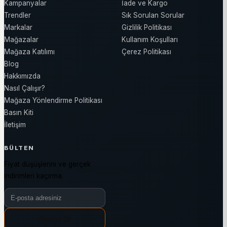
Kampanyalar
İade ve Kargo
Trendler
Sık Sorulan Sorular
Markalar
Gizlilik Politikası
Mağazalar
Kullanım Koşulları
Mağaza Katılımı
Çerez Politikası
Blog
Hakkımızda
Nasıl Çalışır?
Mağaza Yönlendirme Politikası
Basın Kiti
İletişim
BÜLTEN
Fiyat düşüşlerini ve gerçek
indirimleri kaçırma.
Bülten e-posta adresiniz
Abone Ol