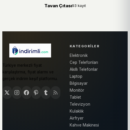
Tavan Çıtası
93 kayıt
KATEGORILER
Elektronik
Cep Telefonları
Türkiye merkezli fiyat
Akıllı Telefonlar
karşılaştırma, fiyat alarmı ve
Laptop
gerçek indirim keşif platformu.
Bilgisayar
Monitör
Tablet
Televizyon
Kulaklık
Airfryer
Kahve Makinesi