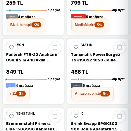
259 TL
799 TL
dip fiyat
dip fiyat
4 mağaza
5 mağaza
Bizdehesapli
MediaMarkt
Git
Git
🔥
%29 DÜŞTÜ
🔥
%28 DÜŞTÜ
%29
%28
FULLTECH
TUNÇMATIK
stokta
stokta
Fulltech FTR-22 Anahtarlı
Tunçmatik PowerSurge2
USB'li 2 m 4'lü Akım
TSK19022 1050 Joule
Korumalı Priz
Anahtarlı Kablosuz Siyah
2'li Akım Korumalı Priz
849 TL
488 TL
dip fiyat
dip fiyat
4 mağaza
6 mağaza
n11
Amazon.com.tr
Git
Git
🔥
%23 DÜŞTÜ
%18
%23
BRENNENSTUHL
S-LINK
stokta
stokta
Brennenstuhl Primera
S-link Swapp SPGKS03
Line 1506996 Kablosuz
900 Joule Anahtarlı 1.5 m