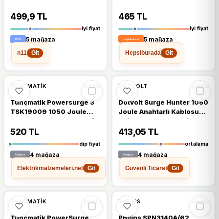
Akım Korumalı Priz
3'lü Akım Korumalı Priz
499,9 TL
465 TL
iyi fiyat
iyi fiyat
5 mağaza
5 mağaza
n11
Hepsiburada
Git
Git
🔥
%23 DÜŞTÜ
🔥
%38 DÜŞTÜ
%23
%38
TUNÇMATIK
DOTVOLT
stokta
stokta
Tunçmatik Powersurge 3
Dotvolt Surge Hunter 1050
TSK19009 1050 Joule
Joule Anahtarlı Kablosuz
Anahtarlı Beyaz 1.5 m 3'lü
2'li Akım Korumalı Priz
Akım Korumalı Priz
520 TL
413,05 TL
dip fiyat
ortalama
4 mağaza
4 mağaza
Elektrikmalzemeleri.net
Güvenli Ticaret
Git
Git
%13
%19
TUNÇMATIK
PHILIPS
stokta
stokta
Tunçmatik PowerSurge
Philips SPN3140A/62