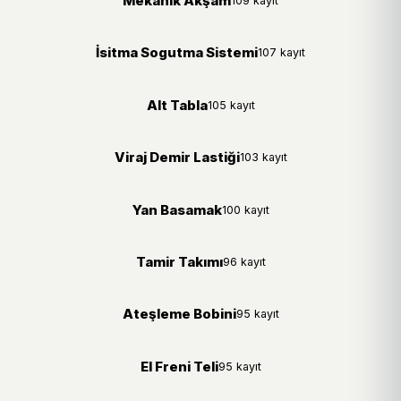
Mekanik Akşam
109 kayıt
İsitma Sogutma Sistemi
107 kayıt
Alt Tabla
105 kayıt
Viraj Demir Lastiği
103 kayıt
Yan Basamak
100 kayıt
Tamir Takımı
96 kayıt
Ateşleme Bobini
95 kayıt
El Freni Teli
95 kayıt