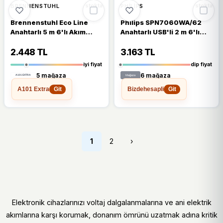
%13
%16
BRENNENSTUHL
PHILIPS
stokta
stokta
Brennenstuhl Eco Line
Philips SPN7060WA/62
Anahtarlı 5 m 6'lı Akım
Anahtarlı USB'li 2 m 6'lı
Korumalı Priz
Akım Korumalı Priz
2.448 TL
3.163 TL
iyi fiyat
dip fiyat
5 mağaza
6 mağaza
A101 Extra
Bizdehesapli
Git
Git
1
2
›
Elektronik cihazlarınızı voltaj dalgalanmalarına ve ani elektrik
akımlarına karşı korumak, donanım ömrünü uzatmak adına kritik