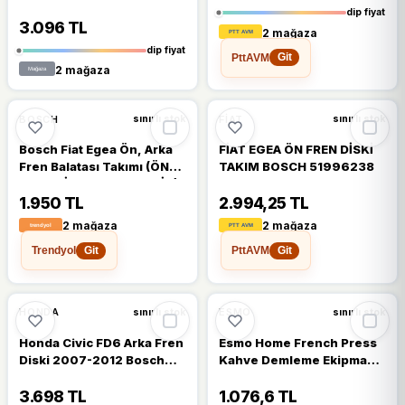
dip fiyat
3.096 TL
2 mağaza
dip fiyat
PttAVM
Git
2 mağaza
%5
BOSCH
FIAT
sınırlı stok
sınırlı stok
Bosch Fiat Egea Ön, Arka
FİAT EGEA ÖN FREN DİSKİ
Fren Balatası Takımı (ÖN
TAKIM BOSCH 51996238
ARKA DİSK OLANLAR IÇİN)
1.950 TL
2.994,25 TL
2 mağaza
2 mağaza
Trendyol
PttAVM
Git
Git
HONDA
ESMO
sınırlı stok
sınırlı stok
Honda Civic FD6 Arka Fren
Esmo Home French Press
Diski 2007-2012 Bosch
Kahve Demleme Ekipmanı,
Takım 2 Adet
350 Ml, Siyah, Cam Isıya
Dayanıklı Cam, Paslanmaz
3.698 TL
1.076,6 TL