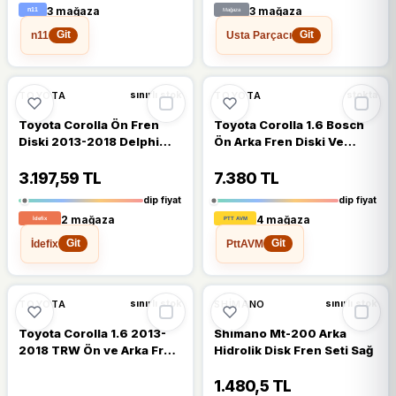
3 mağaza
3 mağaza
n11
Usta Parçacı
Git
Git
🔥
%21 DÜŞTÜ
🔥
%21 DÜŞTÜ
%21
%21
TOYOTA
TOYOTA
sınırlı stok
stokta
Toyota Corolla Ön Fren
Toyota Corolla 1.6 Bosch
Diski 2013-2018 Delphi
Ön Arka Fren Diski Ve
Takım 2 Adet 275mm
Balata 2008-2012
3.197,59 TL
7.380 TL
dip fiyat
dip fiyat
2 mağaza
4 mağaza
İdefix
PttAVM
Git
Git
%10
%6
TOYOTA
SHIMANO
sınırlı stok
sınırlı stok
Toyota Corolla 1.6 2013-
Shimano Mt-200 Arka
2018 TRW Ön ve Arka Fren
Hidrolik Disk Fren Seti Sağ
Balatası
1.480,5 TL