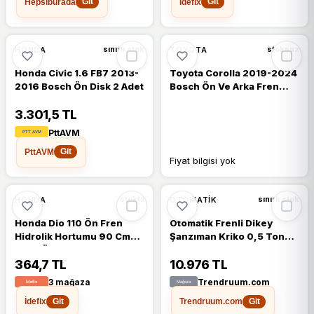
Hepsiburada
İdefix
Git
Git
HONDA
TOYOTA
sınırlı stok
stoksuz
Honda Civic 1.6 FB7 2013-
Toyota Corolla 2019-2024
2016 Bosch Ön Disk 2 Adet
Bosch Ön Ve Arka Fren
Balata Takımı
3.301,5 TL
PttAVM
PttAVM
Git
Fiyat bilgisi yok
%15
HONDA
OTOMATIK
stokta
sınırlı stok
Honda Dio 110 Ön Fren
Otomatik Frenli Dikey
Hidrolik Hortumu 90 Cm
Şanzıman Kriko 0,5 Ton
Çelik Örgü
Profesyonel Servis
Ekipmanı
364,7 TL
10.976 TL
3 mağaza
Trendruum.com
İdefix
Trendruum.com
Git
Git