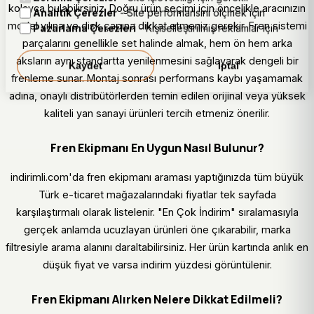
kolayca bulabilirsiniz. Doğru ürün seçimi için öncelikle aracınızın
Analitik Çerezler
- Site performansını ölçmek için
model yılına ve disk çapına dikkat etmeniz gerekir. Fren sistemi
Pazarlama Çerezleri
- Kişiselleştirilmiş reklamlar için
parçalarını genellikle set halinde almak, hem ön hem arka
aksların aynı standartta yenilenmesini sağlayarak dengeli bir
Kaydet
İptal
frenleme sunar. Montaj sonrası performans kaybı yaşamamak
adına, onaylı distribütörlerden temin edilen orijinal veya yüksek
kaliteli yan sanayi ürünleri tercih etmeniz önerilir.
Fren Ekipmanı En Uygun Nasıl Bulunur?
indirimli.com'da fren ekipmanı araması yaptığınızda tüm büyük
Türk e-ticaret mağazalarındaki fiyatlar tek sayfada
karşılaştırmalı olarak listelenir. "En Çok İndirim" sıralamasıyla
gerçek anlamda ucuzlayan ürünleri öne çıkarabilir, marka
filtresiyle arama alanını daraltabilirsiniz. Her ürün kartında anlık en
düşük fiyat ve varsa indirim yüzdesi görüntülenir.
Fren Ekipmanı Alırken Nelere Dikkat Edilmeli?