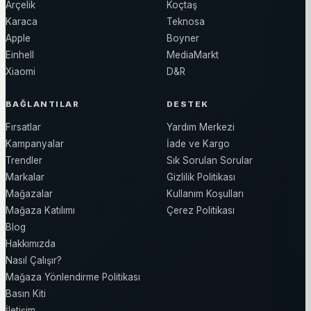
Arçelik
Koçtaş
Karaca
Teknosa
Apple
Boyner
Einhell
MediaMarkt
Xiaomi
D&R
BAĞLANTILAR
DESTEK
Fırsatlar
Yardım Merkezi
Kampanyalar
İade ve Kargo
Trendler
Sık Sorulan Sorular
Markalar
Gizlilik Politikası
Mağazalar
Kullanım Koşulları
Mağaza Katılımı
Çerez Politikası
Blog
Hakkımızda
Nasıl Çalışır?
Mağaza Yönlendirme Politikası
Basın Kiti
İletişim