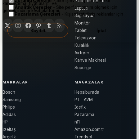
Zorunlu Çerezler
- Site işlevselliği için gerekli
Akıllı Telefonlar
karşılaştırma, fiyat alarmı ve
Analitik Çerezler
- Site performansını ölçmek için
Laptop
gerçek indirim keşif platformu.
Pazarlama Çerezleri
- Kişiselleştirilmiş reklamlar için
Bilgisayar
Monitör
Tablet
Kaydet
İptal
Televizyon
Kulaklık
Airfryer
Kahve Makinesi
Süpürge
MARKALAR
MAĞAZALAR
Bosch
Hepsiburada
Samsung
PTT AVM
Philips
İdefix
Adidas
Pazarama
HP
n11
İzeltaş
Amazon.com.tr
Arçelik
Trendyol