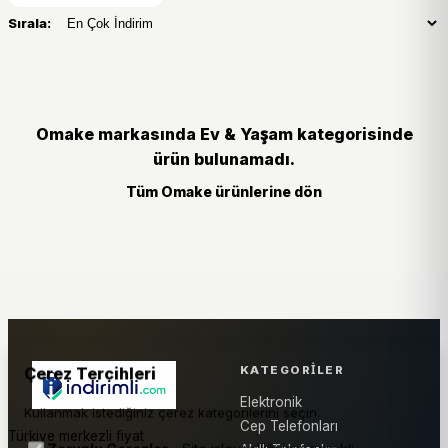
Sırala:
Omake markasında Ev & Yaşam kategorisinde
ürün bulunamadı.
Tüm Omake ürünlerine dön
KATEGORILER
Çerez Tercihleri
Elektronik
Kullanmak istediğiniz çerez kategorilerini seçin.
Cep Telefonları
Türkiye merkezli fiyat