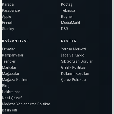
Karaca
Koçtaş
Paşabahçe
Teknosa
Apple
Boyner
Einhell
MediaMarkt
Stanley
D&R
BAĞLANTILAR
DESTEK
Fırsatlar
Yardım Merkezi
Kampanyalar
İade ve Kargo
Trendler
Sık Sorulan Sorular
Markalar
Gizlilik Politikası
Mağazalar
Kullanım Koşulları
Mağaza Katılımı
Çerez Politikası
Blog
Hakkımızda
Nasıl Çalışır?
Mağaza Yönlendirme Politikası
Basın Kiti